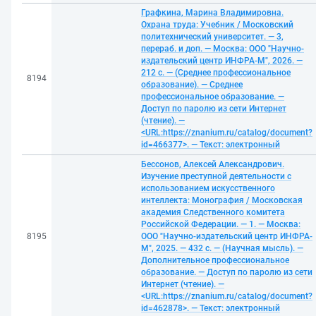
Графкина, Марина Владимировна.
Охрана труда: Учебник / Московский
политехнический университет. — 3,
перераб. и доп. — Москва: ООО "Научно-
издательский центр ИНФРА-М", 2026. —
212 с. — (Среднее профессиональное
8194
образование). — Среднее
профессиональное образование. —
Доступ по паролю из сети Интернет
(чтение). —
<URL:https://znanium.ru/catalog/document?
id=466377>. — Текст: электронный
Бессонов, Алексей Александрович.
Изучение преступной деятельности с
использованием искусственного
интеллекта: Монография / Московская
академия Следственного комитета
Российской Федерации. — 1. — Москва:
8195
ООО "Научно-издательский центр ИНФРА-
М", 2025. — 432 с. — (Научная мысль). —
Дополнительное профессиональное
образование. — Доступ по паролю из сети
Интернет (чтение). —
<URL:https://znanium.ru/catalog/document?
id=462878>. — Текст: электронный