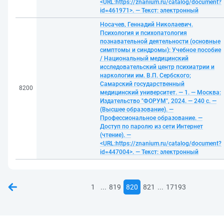
<URL:https://znanium.ru/catalog/document?
id=461971>. — Текст: электронный
Носачев, Геннадий Николаевич.
Психология и психопатология
познавательной деятельности (основные
симптомы и синдромы): Учебное пособие
/ Национальный медицинский
исследовательский центр психиатрии и
наркологии им. В.П. Сербского;
Самарский государственный
8200
медицинский университет. — 1. — Москва:
Издательство "ФОРУМ", 2024. — 240 с. —
(Высшее образование). —
Профессиональное образование. —
Доступ по паролю из сети Интернет
(чтение). —
<URL:https://znanium.ru/catalog/document?
id=447004>. — Текст: электронный
...
...
1
819
820
821
17193