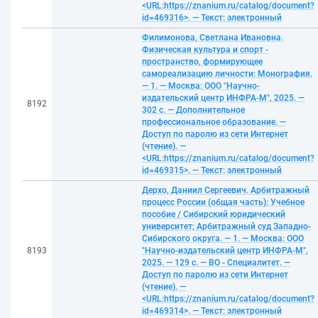
<URL:https://znanium.ru/catalog/document?
id=469316>. — Текст: электронный
Филимонова, Светлана Ивановна.
Физическая культура и спорт -
пространство, формирующее
самореализацию личности: Монография.
— 1. — Москва: ООО "Научно-
издательский центр ИНФРА-М", 2025. —
8192
302 с. — Дополнительное
профессиональное образование. —
Доступ по паролю из сети Интернет
(чтение). —
<URL:https://znanium.ru/catalog/document?
id=469315>. — Текст: электронный
Дерхо, Даниил Сергеевич. Арбитражный
процесс России (общая часть): Учебное
пособие / Сибирский юридический
университет; Арбитражный суд Западно-
Сибирского округа. — 1. — Москва: ООО
8193
"Научно-издательский центр ИНФРА-М",
2025. — 129 с. — ВО - Специалитет. —
Доступ по паролю из сети Интернет
(чтение). —
<URL:https://znanium.ru/catalog/document?
id=469314>. — Текст: электронный