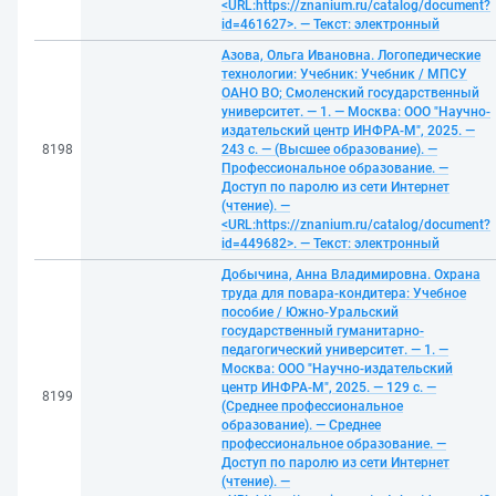
<URL:https://znanium.ru/catalog/document?
id=461627>. — Текст: электронный
Азова, Ольга Ивановна. Логопедические
технологии: Учебник: Учебник / МПСУ
ОАНО ВО; Смоленский государственный
университет. — 1. — Москва: ООО "Научно-
издательский центр ИНФРА-М", 2025. —
8198
243 с. — (Высшее образование). —
Профессиональное образование. —
Доступ по паролю из сети Интернет
(чтение). —
<URL:https://znanium.ru/catalog/document?
id=449682>. — Текст: электронный
Добычина, Анна Владимировна. Охрана
труда для повара-кондитера: Учебное
пособие / Южно-Уральский
государственный гуманитарно-
педагогический университет. — 1. —
Москва: ООО "Научно-издательский
центр ИНФРА-М", 2025. — 129 с. —
8199
(Среднее профессиональное
образование). — Среднее
профессиональное образование. —
Доступ по паролю из сети Интернет
(чтение). —