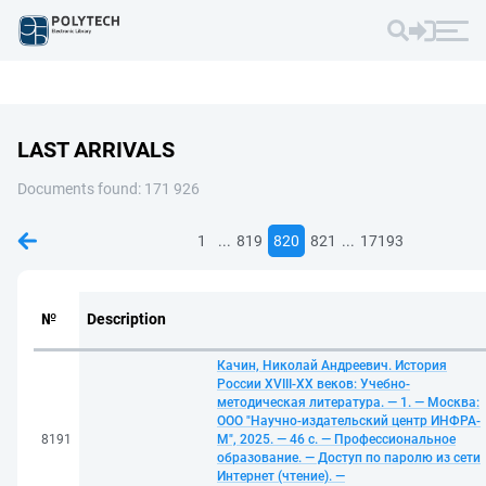
LAST ARRIVALS
Documents found: 171 926
...
...
1
819
820
821
17193
№
Description
Качин, Николай Андреевич. История
России XVIII-XX веков: Учебно-
методическая литература. — 1. — Москва:
ООО "Научно-издательский центр ИНФРА-
8191
М", 2025. — 46 с. — Профессиональное
образование. — Доступ по паролю из сети
Интернет (чтение). —