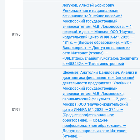
Логунов, Алексей Борисович.
Региональная и национальная
безопасность: Учебное пособие /
Московский государственный
университет им. М.В. Ломоносова. — 4,
перераб. и доп. — Москва: ООО "Научно-
8196
издательский центр ИНФРА-М", 2025. —
481 с. — (Высшее образование). — ВО -
Бакалавриат. — Доступ по паролю из
сети Интернет (чтение). —
<URL:https://znanium.ru/catalog/document?
id=458442>. — Текст: электронный
Шеремет, Анатолий Данилович. Анализ и
диагностика финансово-хозяйственной
деятельности предприятия: Учебник /
Московский государственный
университет им. М.В. Ломоносова,
экономический факультет. — 2, доп. —
Москва: ООО "Научно-издательский
8197
центр ИНФРА-М", 2025. — 374 с. —
(Среднее профессиональное
образование). — Среднее
профессиональное образование. —
Доступ по паролю из сети Интернет
(чтение). —