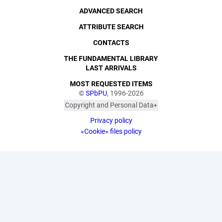
ADVANCED SEARCH
ATTRIBUTE SEARCH
CONTACTS
THE FUNDAMENTAL LIBRARY
LAST ARRIVALS
MOST REQUESTED ITEMS
©
SPbPU
, 1996-2026
Copyright and Personal Data
The photographs are
Privacy policy
published with the
consent of the individuals
«Cookie» files policy
depicted, in accordance
with the requirements of
personal data legislation.
Pursuant to Art. 152.1 of
the Civil Code of the
Russian Federation
("Protection of a Citizen's
Image"), all photographic
materials are protected