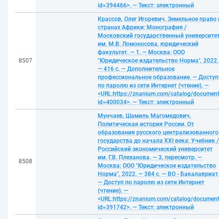
id=394466>. — Текст: электронный
Крассов, Олег Игоревич. Земельное право 
странах Африки: Монография /
Московский государственный университе
им. М.В. Ломоносова, юридический
факультет. — 1. — Москва: ООО
8507
"Юридическое издательство Норма", 2022.
— 416 с. — Дополнительное
профессиональное образование. — Доступ
по паролю из сети Интернет (чтение). —
<URL:https://znanium.com/catalog/documen
id=400034>. — Текст: электронный
Мунчаев, Шамиль Магомедович.
Политическая история России. От
образования русского централизованного
государства до начала XXI века: Учебник /
Российский экономический университет
им. Г.В. Плеханова. — 3, пересмотр. —
8508
Москва: ООО "Юридическое издательство
Норма", 2022. — 384 с. — ВО - Бакалавриат
— Доступ по паролю из сети Интернет
(чтение). —
<URL:https://znanium.com/catalog/documen
id=391742>. — Текст: электронный