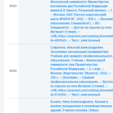
Московский университет Министерства
8503
внутренних дел Российской Федерации
имени В.Я. Кикотя, Рязанский филиал. — 1.
— Москва: ООО "Научно-издательский
центр ИНФРА-М", 2022. — 200 с. — (Высшее
образование: Специалитет). — ВО -
Специалитет. — Доступ по паролю из сети
Интернет (чтение). —
<URL:https://znanium.com/catalog/documen
id=400560>. — Текст: электронный
Сафронов, Николай Александрович.
Экономика организации (предприятия):
Учебник для среднего профессионального
образования: Учебник / Финансовый
университет при Правительстве
Российской Федерации. — 2, с изм. —
8504
Москва: Издательство "Магистр", 2022. —
256 с. — (Колледж). — Среднее
профессиональное образование. — Доступ
по паролю из сети Интернет (чтение). —
<URL:https://znanium.com/catalog/documen
id=416490>. — Текст: электронный
Бузало, Нина Александровна. Крыши и
кровли гражданских и производственных
зданий: Учебное пособие / Южно-