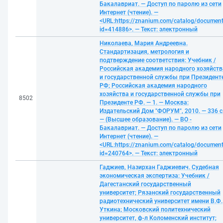
Бакалавриат. — Доступ по паролю из сети
Интернет (чтение). —
<URL:https://znanium.com/catalog/documen
id=414886>. — Текст: электронный
Николаева, Мария Андреевна.
Стандартизация, метрология и
подтверждение соответствия: Учебник /
Российская академия народного хозяйств
и государственной службы при Президент
РФ; Российская академия народного
хозяйства и государственной службы при
8502
Президенте РФ. — 1. — Москва:
Издательский Дом "ФОРУМ", 2010. — 336 с
— (Высшее образование). — ВО -
Бакалавриат. — Доступ по паролю из сети
Интернет (чтение). —
<URL:https://znanium.com/catalog/documen
id=240764>. — Текст: электронный
Гаджиев, Назирхан Гаджиевич. Судебная
экономическая экспертиза: Учебник /
Дагестанский государственный
университет; Рязанский государственный
радиотехнический университет имени В.Ф.
Уткина; Московский политехнический
университет, ф-л Коломенский институт;