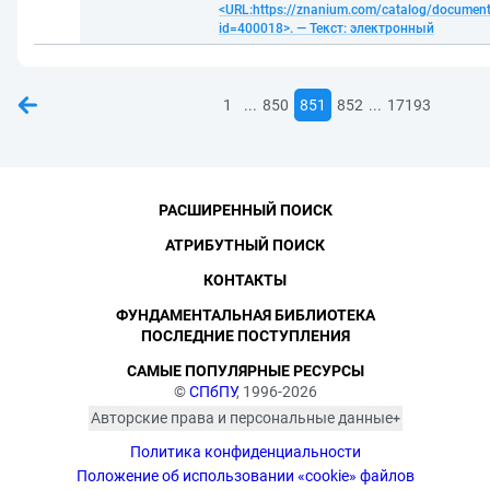
<URL:https://znanium.com/catalog/documen
id=400018>. — Текст: электронный
...
...
1
850
851
852
17193
РАСШИРЕННЫЙ ПОИСК
АТРИБУТНЫЙ ПОИСК
КОНТАКТЫ
ФУНДАМЕНТАЛЬНАЯ БИБЛИОТЕКА
ПОСЛЕДНИЕ ПОСТУПЛЕНИЯ
САМЫЕ ПОПУЛЯРНЫЕ РЕСУРСЫ
©
СПбПУ
, 1996-2026
Авторские права и персональные данные
Фотографии размещены с согласия
Политика конфиденциальности
изображённых лиц в соответствии
с требованиями законодательства
Положение об использовании «cookie» файлов