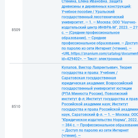
Стенина, Елена Ивановна. Защита
древесины и деревянных конструкций:
Учебное пособие / Уральский
государственный лесотехнический
университет. — 1. — Москва: ООО "Научно-
издательский центр ИНФРА-М", 2023. — 21
8509
с. — (Среднее профессиональное
образование). — Среднее
профессиональное образование. — Доступ
по паролю из сети Интернет (чтение). —
<URL:https://znanium.com/catalog/documen
id=429402>. — Текст: электронный
Кулапов, Виктор Лаврентьевич. Теория
государства и права: Учебник /
Саратовская государственная
юридическая академия; Всероссийский
государственный университет юстиции
(РПА Минюста России), Поволжский
институт ф-л; Институт государства и прав
Российской академии наук; Институт
8510
государства и права Российской академи
наук, Саратовский ф-л. — 1. — Москва: ОО
"Юридическое издательство Норма", 2022.
— 384 с. — Профессиональное образование
— Доступ по паролю из сети Интернет
(чтение). —