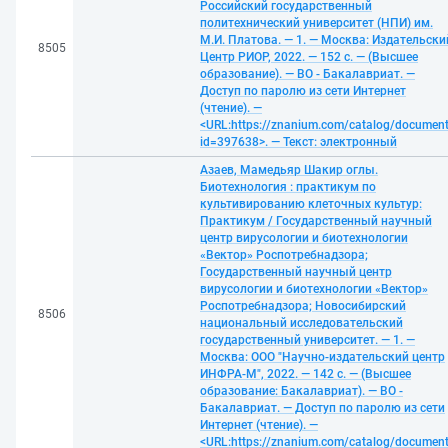
Российский государственный
политехнический университет (НПИ) им.
М.И. Платова. — 1. — Москва: Издательски
8505
Центр РИОР, 2022. — 152 с. — (Высшее
образование). — ВО - Бакалавриат. —
Доступ по паролю из сети Интернет
(чтение). —
<URL:https://znanium.com/catalog/documen
id=397638>. — Текст: электронный
Азаев, Мамедьяр Шакир оглы.
Биотехнология : практикум по
культивированию клеточных культур:
Практикум / Государственный научный
центр вирусологии и биотехнологии
«Вектор» Роспотребнадзора;
Государственный научный центр
вирусологии и биотехнологии «Вектор»
Роспотребнадзора; Новосибирский
8506
национальный исследовательский
государственный университет. — 1. —
Москва: ООО "Научно-издательский центр
ИНФРА-М", 2022. — 142 с. — (Высшее
образование: Бакалавриат). — ВО -
Бакалавриат. — Доступ по паролю из сети
Интернет (чтение). —
<URL:https://znanium.com/catalog/documen