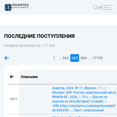
ПОСЛЕДНИЕ ПОСТУПЛЕНИЯ
Найдено документов: 171 926
...
...
1
962
963
964
17193
№
Описание
Аудитор, 2024, № 11: Журнал. — 1. —
Москва: ООО "Научно-издательский центр
ИНФРА-М", 2024. — 70 с. — Доступ по
9621
паролю из сети Интернет (чтение). —
<URL:https://znanium.ru/catalog/document?
id=459478>. — Текст: электронный