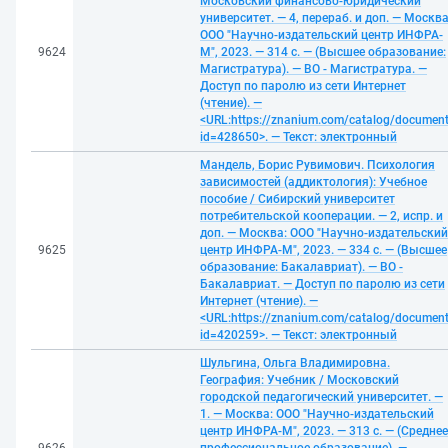
Московский финансово-юридический
университет. — 4, перераб. и доп. — Москва
ООО "Научно-издательский центр ИНФРА-
9624
М", 2023. — 314 с. — (Высшее образование:
Магистратура). — ВО - Магистратура. —
Доступ по паролю из сети Интернет
(чтение). —
<URL:https://znanium.com/catalog/documen
id=428650>. — Текст: электронный
Мандель, Борис Рувимович. Психология
зависимостей (аддиктология): Учебное
пособие / Сибирский университет
потребительской кооперации. — 2, испр. и
доп. — Москва: ООО "Научно-издательский
9625
центр ИНФРА-М", 2023. — 334 с. — (Высшее
образование: Бакалавриат). — ВО -
Бакалавриат. — Доступ по паролю из сети
Интернет (чтение). —
<URL:https://znanium.com/catalog/documen
id=420259>. — Текст: электронный
Шульгина, Ольга Владимировна.
География: Учебник / Московский
городской педагогический университет. —
1. — Москва: ООО "Научно-издательский
центр ИНФРА-М", 2023. — 313 с. — (Среднее