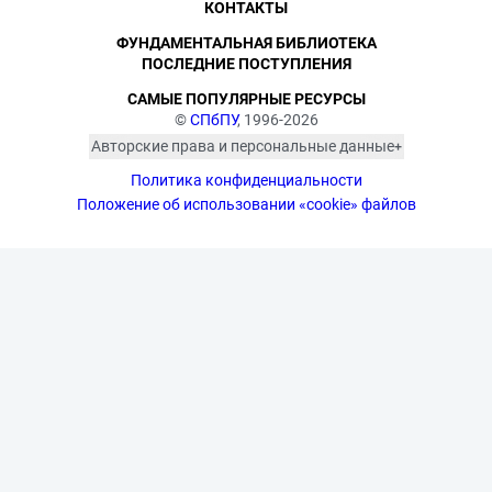
КОНТАКТЫ
ФУНДАМЕНТАЛЬНАЯ БИБЛИОТЕКА
ПОСЛЕДНИЕ ПОСТУПЛЕНИЯ
САМЫЕ ПОПУЛЯРНЫЕ РЕСУРСЫ
©
СПбПУ
, 1996-2026
Авторские права и персональные данные
Фотографии размещены с согласия
Политика конфиденциальности
изображённых лиц в соответствии
с требованиями законодательства
Положение об использовании «cookie» файлов
о персональных данных. Согласно
ст. 152.1 ГК РФ «Охрана изображения
гражданина», все фотоматериалы
являются объектами авторского
права. Их копирование и дальнейшее
использование без письменного
согласия правообладателя
запрещено.