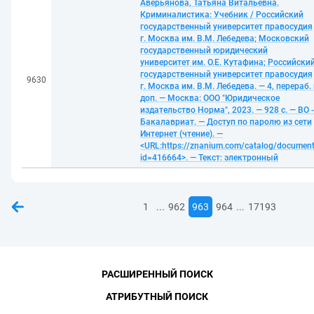
Аверьянова, Татьяна Витальевна.
Криминалистика: Учебник / Российский
государственный университет правосудия
г. Москва им. В.М. Лебедева; Московский
государственный юридический
университет им. О.Е. Кутафина; Российски
государственный университет правосудия
9630
г. Москва им. В.М. Лебедева. — 4, перераб.
доп. — Москва: ООО "Юридическое
издательство Норма", 2023. — 928 с. — ВО -
Бакалавриат. — Доступ по паролю из сети
Интернет (чтение). —
<URL:https://znanium.com/catalog/documen
id=416664>. — Текст: электронный
...
...
1
962
963
964
17193
РАСШИРЕННЫЙ ПОИСК
АТРИБУТНЫЙ ПОИСК