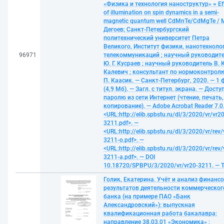
«Физика и технология наноструктур» = Ef
of illumination on spin dynamics in a semi-
magnetic quantum well CdMnTe/CdMgTe / 
Дегоев; Санкт-Петербургский
политехнический университет Петра
Великого, Институт физики, нанотехноло
96971
телекоммуникаций ; научный руководит
Ю. Г. Кусраев ; научный руководитель В. К
Калевич ; консультант по нормоконтролю
П. Каасик. — Санкт-Петербург, 2020. — 1 
(4,9 Мб). — Загл. с титул. экрана. — Досту
паролю из сети Интернет (чтение, печать,
копирование). — Adobe Acrobat Reader 7.0
<URL:http://elib.spbstu.ru/dl/3/2020/vr/vr20
3211.pdf>. —
<URL:http://elib.spbstu.ru/dl/3/2020/vr/rev/
3211-o.pdf>. —
<URL:http://elib.spbstu.ru/dl/3/2020/vr/rev/
3211-a.pdf>. — DOI
10.18720/SPBPU/3/2020/vr/vr20-3211. — 
Голик, Екатерина. Учёт и анализ финанс
результатов деятельности коммерческог
банка (на примере ПАО «Банк
Александровский»): выпускная
квалификационная работа бакалавра:
направление 38.03.01 «Экономика» ;