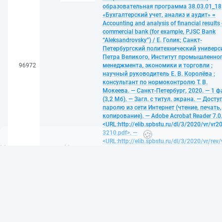
образовательная программа 38.03.01_18
«Бухгалтерский учет, анализ и аудит» =
Accounting and analysis of financial results 
commercial bank (for example, PJSC Bank
“Aleksandrovsky”) / Е. Голик; Санкт-
Петербургский политехнический универс
Петра Великого, Институт промышленно
96972
менеджмента, экономики и торговли ;
научный руководитель Е. В. Королёва ;
консультант по нормоконтролю Т. В.
Мокеева. — Санкт-Петербург, 2020. — 1 ф
🍪
(3,2 Мб). — Загл. с титул. экрана. — Досту
паролю из сети Интернет (чтение, печать,
Мы используем cookies и рекомендательные технологии для улучш
копирование). — Adobe Acrobat Reader 7.0
Продолжая использовать этот сайт,
Вы соглашаетесь на использо
<URL:http://elib.spbstu.ru/dl/3/2020/vr/vr20
3210.pdf>. —
Принять
<URL:http://elib.spbstu.ru/dl/3/2020/vr/rev/
3210-o.pdf>. —
<URL:http://elib.spbstu.ru/dl/3/2020/vr/rev/
3210-a.pdf>. — DOI
10.18720/SPBPU/3/2020/vr/vr20-3210. — 
Галанина, Нонна Геннадьевна. Цифровы
технологии в финансах и их внедренческ
риск (на примере ПАО "Сбербанк"):
выпускная квалификационная работа