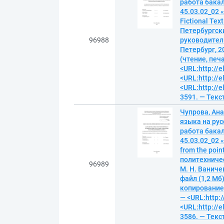
работа бакал
45.03.02_02 
Fictional Tex
Петербургски
96988
руководитель
Петербург, 20
(чтение, печ
<URL:http://e
<URL:http://e
<URL:http://e
3591. — Текс
Чупрова, Ан
языка на рус
работа бакал
45.03.02_02 «
from the poin
политехниче
96989
М. Н. Ваниче
файл (1,2 Мб)
копирование).
— <URL:http:/
<URL:http://e
3586. — Текс