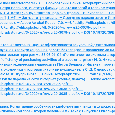
de fiber interferometer / А. Е. Борисовский; Санкт-Петербургский п
Петра Великого, Институт физики, нанотехнологий и телекоммуни
 О. И. Котов ; консультант по нормоконтролю Е. В. Киселева. — Са
л (1,1 Мб). — Загл. с титул. экрана. — Доступ по паролю из сети Ин
ование). — Adobe Acrobat Reader 7.0. — <URL:http://elib.spbstu.ru/d
<URL:http://elib.spbstu.ru/dl/3/2020/vr/rev/vr20-3078-o.pdf>. —
lib.spbstu.ru/dl/3/2020/vr/rev/vr20-3078-a.pdf>. — DOI 10.18720/SP
т
Наталья Олеговна. Оценка эффективности закупочной деятельнос
ыпускная квалификационная работа бакалавра: направление 38.03
зовательная программа 38.03.06_04 «Логистические системы в тор
 efficiency of purchasing activities at a trade enterprise / Н. О. Нико
ий политехнический университет Петра Великого, Институт пром
 экономики и торговли ; научный руководитель С. Д. Суворова ; 
ю М. Ю. Куприянова. — Санкт-Петербург, 2020. — 1 файл (0,9 Мб). —
ступ по паролю из сети Интернет (чтение, печать). — Adobe Acrobat 
lib.spbstu.ru/dl/3/2020/vr/vr20-3035.pdf>. —
lib.spbstu.ru/dl/3/2020/vr/rev/vr20-3035-o.pdf>. —
lib.spbstu.ru/dl/3/2020/vr/rev/vr20-3035-a.pdf>. — DOI 10.18720/SP
т
Арина. Когнитивные особенности мифологемы «птица» в художеств
нглоязычной прозы второй половины ХХ века): выпускная квали