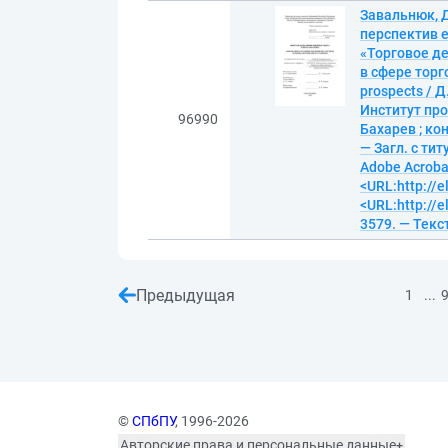
Завальнюк, 
перспектив е
«Торговое де
в сфере торго
prospects / 
Институт пр
96990
Бахарев ; ко
— Загл. с ти
Adobe Acrobat
<URL:http://e
<URL:http://e
3579. — Текс
Предыдущая
...
1
©
СПбПУ
, 1996-2026
Авторские права и персональные данные