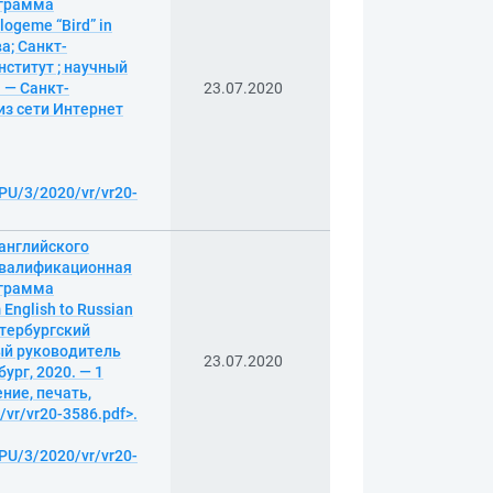
ограмма
ogeme “Bird” in
ва; Санкт-
ститут ; научный
 — Санкт-
23.07.2020
 из сети Интернет
BPU/3/2020/vr/vr20-
 английского
 квалификационная
ограмма
 English to Russian
Петербургский
ый руководитель
23.07.2020
ург, 2020. — 1
ение, печать,
/vr/vr20-3586.pdf>.
BPU/3/2020/vr/vr20-