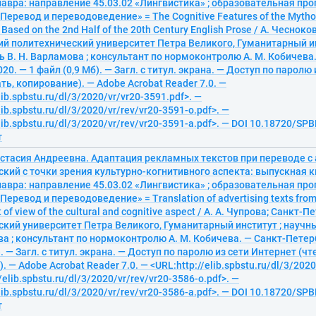
авра: направление 45.03.02 «Лингвистика» ; образовательная пр
«Перевод и переводоведение» = The Cognitive Features of the Mythol
t Based on the 2nd Half of the 20th Century English Prose / А. Чесноко
й политехнический университет Петра Великого, Гуманитарный ин
 В. Н. Варламова ; консультант по нормоконтролю А. М. Кобичева.
20. — 1 файл (0,9 Мб). — Загл. с титул. экрана. — Доступ по паролю
ать, копирование). — Adobe Acrobat Reader 7.0. —
lib.spbstu.ru/dl/3/2020/vr/vr20-3591.pdf>. —
lib.spbstu.ru/dl/3/2020/vr/rev/vr20-3591-o.pdf>. —
lib.spbstu.ru/dl/3/2020/vr/rev/vr20-3591-a.pdf>. — DOI 10.18720/SP
т
астасия Андреевна. Адаптация рекламных текстов при переводе с
ский с точки зрения культурно-когнитивного аспекта: выпускная
авра: направление 45.03.02 «Лингвистика» ; образовательная пр
Перевод и переводоведение» = Translation of advertising texts from
t of view of the cultural and cognitive aspect / А. А. Чупрова; Санкт-
ский университет Петра Великого, Гуманитарный институт ; научн
ва ; консультант по нормоконтролю А. М. Кобичева. — Санкт-Петерб
. — Загл. с титул. экрана. — Доступ по паролю из сети Интернет (чт
 — Adobe Acrobat Reader 7.0. — <URL:http://elib.spbstu.ru/dl/3/2020
/elib.spbstu.ru/dl/3/2020/vr/rev/vr20-3586-o.pdf>. —
lib.spbstu.ru/dl/3/2020/vr/rev/vr20-3586-a.pdf>. — DOI 10.18720/SP
т