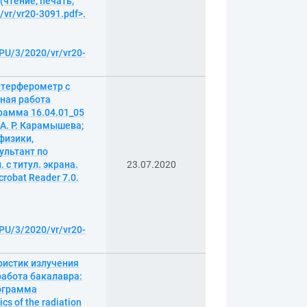
 (чтение, печать,
/vr/vr20-3091.pdf>.
BPU/3/2020/vr/vr20-
нтерферометр с
ная работа
рамма 16.04.01_05
 А. Р. Карамышева;
физики,
ультант по
 с титул. экрана.
23.07.2020
robat Reader 7.0.
BPU/3/2020/vr/vr20-
ристик излучения
абота бакалавра:
рограмма
cs of the radiation