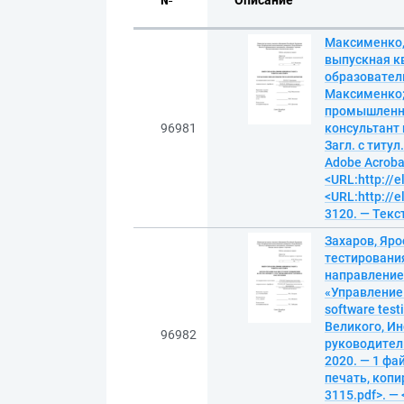
№
Описание
Максименко,
выпускная к
образователь
Максименко;
промышленно
96981
консультант 
Загл. с титу
Adobe Acrobat
<URL:http://e
<URL:http://e
3120. — Текс
Захаров, Яр
тестировани
направление 
«Управление к
software tes
Великого, И
96982
руководитель
2020. — 1 фай
печать, копир
3115.pdf>. — 