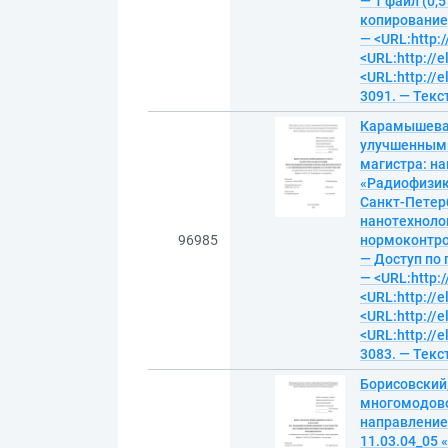
— 1 файл (0,5
копирование).
— <URL:http:/
<URL:http://e
<URL:http://e
3091. — Текс
Карамышева,
улучшенными
магистра: на
«Радиофизика
Санкт-Петерб
нанотехнолог
96985
нормоконтрол
— Доступ по 
— <URL:http:/
<URL:http://e
<URL:http://e
<URL:http://e
3083. — Текс
Борисовский
многомодово
направление
11.03.04_05 «