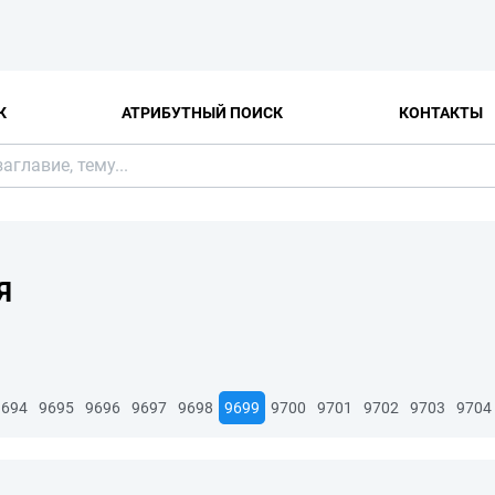
К
АТРИБУТНЫЙ ПОИСК
КОНТАКТЫ
Я
9694
9695
9696
9697
9698
9699
9700
9701
9702
9703
9704