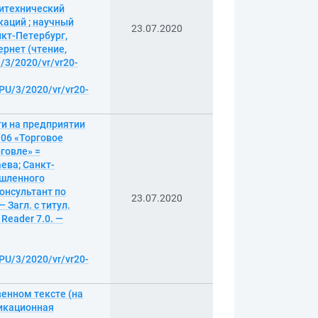
олитехнический
каций ; научный
23.07.2020
нкт-Петербург,
тернет (чтение,
l/3/2020/vr/vr20-
BPU/3/2020/vr/vr20-
ти на предприятии
.06 «Торговое
говле» =
лаева; Санкт-
ышленного
консультант по
23.07.2020
 Загл. с титул.
Reader 7.0. —
BPU/3/2020/vr/vr20-
енном тексте (на
фикационная