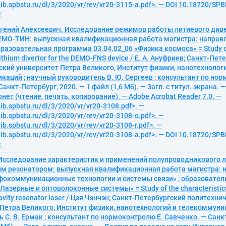
lib.spbstu.ru/dl/3/2020/vr/rev/vr20-3115-a.pdf>. — DOI 10.18720/SP
т
вгений Алексеевич. Исследование режимов работы литиевого див
ЕМО-ТИН: выпускная квалификационная работа магистра: направл
бразовательная программа 03.04.02_06 «Физика космоса» = Study of
lithium divertor for the DEMO-FNS device / Е. А. Ануфриев; Санкт-Пе
кий университет Петра Великого, Институт физики, нанотехнолог
аций ; научный руководитель В. Ю. Сергеев ; консультант по нор
Санкт-Петербург, 2020. — 1 файл (1,6 Мб). — Загл. с титул. экрана.
рнет (чтение, печать, копирование). — Adobe Acrobat Reader 7.0. —
lib.spbstu.ru/dl/3/2020/vr/vr20-3108.pdf>. —
lib.spbstu.ru/dl/3/2020/vr/rev/vr20-3108-o.pdf>. —
lib.spbstu.ru/dl/3/2020/vr/rev/vr20-3108-r.pdf>. —
lib.spbstu.ru/dl/3/2020/vr/rev/vr20-3108-a.pdf>. — DOI 10.18720/SP
т
 Исследование характеристик и применений полупроводникового л
м резонатором: выпускная квалификационная работа магистра: 
нфокоммуникационные технологии и системы связи» ; образовате
«Лазерные и оптоволоконные системы» = Study of the characteristics
 cavity resonator laser / Цзя Чэнчэн; Санкт-Петербургский политехни
Петра Великого, Институт физики, нанотехнологий и телекоммуни
 С. В. Ермак ; консультант по нормоконтролю Е. Савченко. — Санк