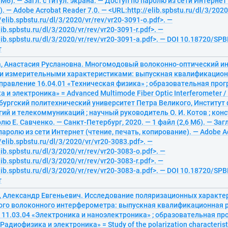
 Мб). — Загл. с титул. экрана. — Доступ по паролю из сети Интернет
 — Adobe Acrobat Reader 7.0. — <URL:http://elib.spbstu.ru/dl/3/2020
/elib.spbstu.ru/dl/3/2020/vr/rev/vr20-3091-o.pdf>. —
lib.spbstu.ru/dl/3/2020/vr/rev/vr20-3091-r.pdf>. —
lib.spbstu.ru/dl/3/2020/vr/rev/vr20-3091-a.pdf>. — DOI 10.18720/SP
т
 Анастасия Руслановна. Многомодовый волоконно-оптический и
 измерительными характеристиками: выпускная квалификацион
правление 16.04.01 «Техническая физика» ; образовательная прог
 и электроника» = Advanced Multimode Fiber Optic Interferometer /
ургский политехнический университет Петра Великого, Институт 
ий и телекоммуникаций ; научный руководитель О. И. Котов ; конс
ю Е. Савченко. — Санкт-Петербург, 2020. — 1 файл (2,6 Мб). — Загл.
паролю из сети Интернет (чтение, печать, копирование). — Adobe Ac
/elib.spbstu.ru/dl/3/2020/vr/vr20-3083.pdf>. —
lib.spbstu.ru/dl/3/2020/vr/rev/vr20-3083-o.pdf>. —
lib.spbstu.ru/dl/3/2020/vr/rev/vr20-3083-r.pdf>. —
lib.spbstu.ru/dl/3/2020/vr/rev/vr20-3083-a.pdf>. — DOI 10.18720/SP
т
, Александр Евгеньевич. Исследование поляризационных характе
го волоконного интерферометра: выпускная квалификационная р
 11.03.04 «Электроника и наноэлектроника» ; образовательная п
Радиофизика и электроника» = Study of the polarization characteristi