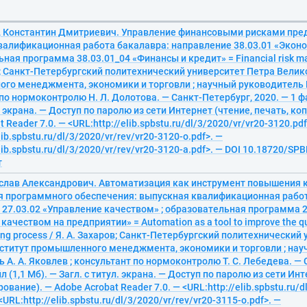
 Константин Дмитриевич. Управление финансовыми рисками пре
валификационная работа бакалавра: направление 38.03.01 «Эконо
ная программа 38.03.01_04 «Финансы и кредит» = Financial risk ma
 Санкт-Петербургский политехнический университет Петра Велико
го менеджмента, экономики и торговли ; научный руководитель И
по нормоконтролю Н. Л. Долотова. — Санкт-Петербург, 2020. — 1 фа
л. экрана. — Доступ по паролю из сети Интернет (чтение, печать, ко
 Reader 7.0. — <URL:http://elib.spbstu.ru/dl/3/2020/vr/vr20-3120.pdf
lib.spbstu.ru/dl/3/2020/vr/rev/vr20-3120-o.pdf>. —
lib.spbstu.ru/dl/3/2020/vr/rev/vr20-3120-a.pdf>. — DOI 10.18720/SP
т
ослав Александрович. Автоматизация как инструмент повышения 
я программного обеспечения: выпускная квалификационная работ
27.03.02 «Управление качеством» ; образовательная программа 2
ачеством на предприятии» = Automation as a tool to improve the qua
ting process / Я. А. Захаров; Санкт-Петербургский политехнический
нститут промышленного менеджмента, экономики и торговли ; на
 А. А. Яковлев ; консультант по нормоконтролю Т. С. Лебедева. —
л (1,1 Мб). — Загл. с титул. экрана. — Доступ по паролю из сети Ин
ование). — Adobe Acrobat Reader 7.0. — <URL:http://elib.spbstu.ru/d
<URL:http://elib.spbstu.ru/dl/3/2020/vr/rev/vr20-3115-o.pdf>. —