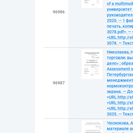
of a multimo
университет 
96986
руководитель
2020. — 1 фай
печать, копир
3078.pdf>. — 
<URL:http://e
3078. — Текс
Николаева, 
торговли: в
дело» ; обра
Assessment of
Петербургск
менеджмента,
96987
нормоконтрол
экрана. — До
<URL:http://e
<URL:http://e
<URL:http://e
3035. — Текс
Чеснокова, 
материале а