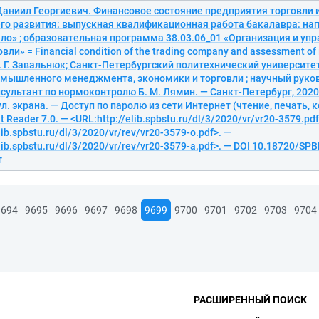
Даниил Георгиевич. Финансовое состояние предприятия торговли 
го развития: выпускная квалификационная работа бакалавра: нап
ло» ; образовательная программа 38.03.06_01 «Организация и уп
вли» = Financial condition of the trading company and assessment of
Д. Г. Завальнюк; Санкт-Петербургский политехнический университе
омышленного менеджмента, экономики и торговли ; научный руков
нсультант по нормоконтролю Б. М. Лямин. — Санкт-Петербург, 2020. 
тул. экрана. — Доступ по паролю из сети Интернет (чтение, печать, 
 Reader 7.0. — <URL:http://elib.spbstu.ru/dl/3/2020/vr/vr20-3579.pdf
lib.spbstu.ru/dl/3/2020/vr/rev/vr20-3579-o.pdf>. —
lib.spbstu.ru/dl/3/2020/vr/rev/vr20-3579-a.pdf>. — DOI 10.18720/SP
т
9694
9695
9696
9697
9698
9699
9700
9701
9702
9703
9704
РАСШИРЕННЫЙ ПОИСК