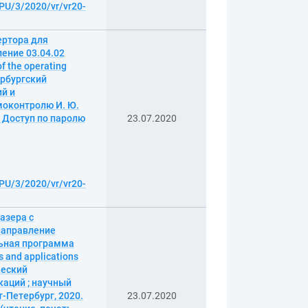
BPU/3/2020/vr/vr20-
ертора для
ение 03.04.02
 the operating
тербургский
ий и
моконтролю И. Ю.
 — Доступ по паролю
23.07.2020
BPU/3/2020/vr/vr20-
азера с
направление
льная программа
 and applications
ческий
каций ; научный
т-Петербург, 2020.
23.07.2020