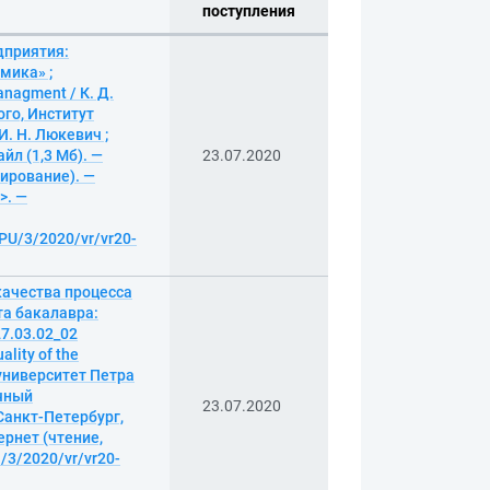
поступления
дприятия:
мика» ;
nagment / К. Д.
го, Институт
. Н. Люкевич ;
йл (1,3 Мб). —
23.07.2020
пирование). —
>. —
BPU/3/2020/vr/vr20-
качества процесса
а бакалавра:
7.03.02_02
lity of the
 университет Петра
учный
23.07.2020
 Санкт-Петербург,
тернет (чтение,
l/3/2020/vr/vr20-