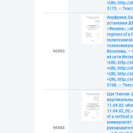
<URL:http://e
3115. — Текс
Ануфриев, Е
установки Д
«Физика» ; о
regimes of a 
политехничес
телекоммуник
96983
Веселова. — 
из сети Инте
<URL:http://e
<URL:http://e
<URL:http://e
<URL:http://e
3108. — Текс
Цзя Чэнчэн.
вертикальны
11.04.02 «И
11.04.02_02 
of a vertical
университет 
96984
руководитель