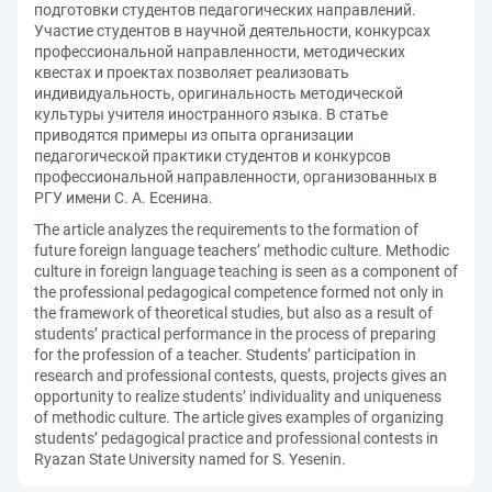
подготовки студентов педагогических направлений.
Участие студентов в научной деятельности, конкурсах
профессиональной направленности, методических
квестах и проектах позволяет реализовать
индивидуальность, оригинальность методической
культуры учителя иностранного языка. В статье
приводятся примеры из опыта организации
педагогической практики студентов и конкурсов
профессиональной направленности, организованных в
РГУ имени С. А. Есенина.
The article analyzes the requirements to the formation of
future foreign language teachers’ methodic culture. Methodic
culture in foreign language teaching is seen as a component of
the professional pedagogical competence formed not only in
the framework of theoretical studies, but also as a result of
students’ practical performance in the process of preparing
for the profession of a teacher. Students’ participation in
research and professional contests, quests, projects gives an
opportunity to realize students’ individuality and uniqueness
of methodic culture. The article gives examples of organizing
students’ pedagogical practice and professional contests in
Ryazan State University named for S. Yesenin.