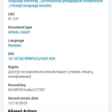
language teaching
;
professional pedagogical competence
;
foreign language teacher
LBC
81.2-9
Document type
Article, report
Language
Russian
DOI
10.18720/SPBPU/2/id25-424
Rights
Доступ по паролю из сети Интернет (чтение, печать,
копирование)
Record key
RU\SPSTU\edoc\77781
Record create date
12/18/2025
Allowed Actions