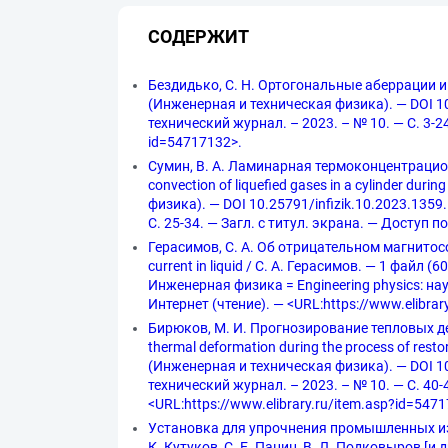
СОДЕРЖИТ
Бездидько, С. Н. Ортогональные аберрации и их
(Инженерная и техническая физика). — DOI 10.
технический журнал. – 2023. – № 10. — С. 3-24
id=54717132>.
Сумин, В. А. Ламинарная термоконцентрацио
convection of liquefied gases in a cylinder du
физика). — DOI 10.25791/infizik.10.2023.1359
С. 25-34. — Загл. с титул. экрана. — Доступ п
Герасимов, С. А. Об отрицательном магнитосо
current in liquid / С. А. Герасимов. — 1 файл
Инженерная физика = Engineering physics: нау
Интернет (чтение). — <URL:https://www.elibrar
Бирюков, М. И. Прогнозирование тепловых д
thermal deformation during the process of resto
(Инженерная и техническая физика). — DOI 10.
технический журнал. – 2023. – № 10. — С. 40-
<URL:https://www.elibrary.ru/item.asp?id=547
Установка для упрочнения промышленных издел
К. Кутуков, С. Е. Панин, В. Л. Подковыров [и 