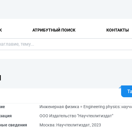
К
АТРИБУТНЫЙ ПОИСК
КОНТАКТЫ
Я
Т
ние
Инженерная физика = Engineering physics: науч
зация
ООО Издательство "Научтехлитиздат"
ные сведения
Москва: Научтехлитиздат, 2023