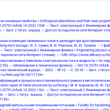
 основные свойства = Orthogonal aberrations and their main properti
25791/infizik.10.2023.1358. — Текст: электронный // Инженерная физ
. — Загл. с титул. экрана. — Доступ по паролю из сети Интернет (чтен
нная конвекция сжиженных газов в цилиндре при долговременном хр
ring long-term storage / В. А. Сумин, В. И. Ряжских, Ю. Ю. Громов. — 1
. — Текст: электронный // Инженерная физика = Engineering physics:
о паролю из сети Интернет (чтение). — <URL:https://www.elibrary.ru/i
противлении и темновом электрическом токе в жидкости = On negativ
 (602 Кб). — (Инженерная и техническая физика). — DOI 10.25791/infizi
чно-технический журнал. – 2023. – № 10. — С. 35-39. — Загл. с титу
y.ru/item.asp?id=54717134>.
еформаций в процессе восстановительного ремонта металлических к
ration repair of metal structures by surfacing / М. И. Бирюков, Ю. Ю. Г
25791/infizik.10.2023.1361. — Текст: электронный // Инженерная физ
46. — Загл. с титул. экрана. — Доступ по паролю из сети Интернет (ч
17136>.
ий импульсными плазменными потоками = Facility for hardening indu
др.]. — 1 файл (880 Кб). — (Инженерная и техническая физика). — DOI 