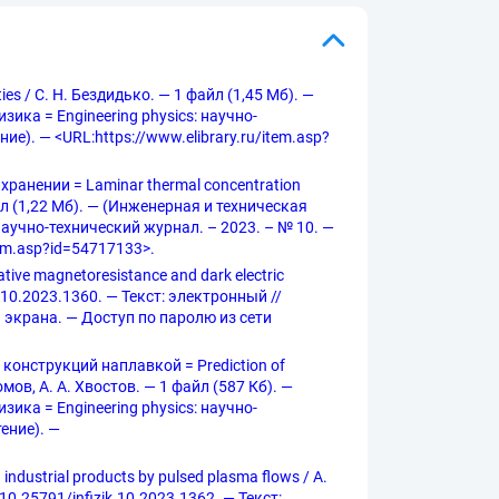
es / С. Н. Бездидько. — 1 файл (1,45 Мб). —
ика = Engineering physics: научно-
ие). — <URL:https://www.elibrary.ru/item.asp?
анении = Laminar thermal concentration
 файл (1,22 Мб). — (Инженерная и техническая
 научно-технический журнал. – 2023. – № 10. —
tem.asp?id=54717133>.
e magnetoresistance and dark electric
k.10.2023.1360. — Текст: электронный //
л. экрана. — Доступ по паролю из сети
онструкций наплавкой = Prediction of
ромов, А. А. Хвостов. — 1 файл (587 Кб). —
ика = Engineering physics: научно-
тение). —
strial products by pulsed plasma flows / А.
10.25791/infizik.10.2023.1362. — Текст: