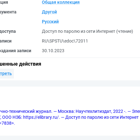
кция
Общая коллекция
кумента
Другой
Русский
доступа
Доступ по паролю из сети Интернет (чтение)
аписи
RU\SPSTU\edoc\72011
оздания записи
30.10.2023
шенные действия
треть
учно-технический журнал. — Москва: Научтехлитиздат, 2022 -. — Эле
ООО НЭБ: https://elibrary.ru/. — Доступ по паролю из сети Интернет 
d=7838>.