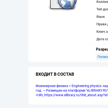
Колле
Тип до
Язык
Права 
Ключ з
Дата с
Разре
Посмо
ВХОДИТ В СОСТАВ
Инженерная физика = Engineering physics: на
год. — Размещен на платформе "eLIBRARY.RU", 
<URL:https://www.elibrary.ru/title_about.asp?i