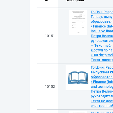
№
Description
Го Пэн. Раз
Ганьсу: выпу
образовател
/ Finance (In
inclusive fi
10151
Петра Велик
руководитель
— Текст публ
Доступ по па
<URL:http://
Текст: элек
Го Цзин. Раз
выпускная к
образовател
/ Finance (In
10152
and technolo
Петра Велик
руководитель 
Текст не дос
электронны