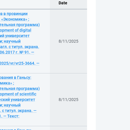
Date
в в провинции
 «Экономика» ;
тельная программа)
opment of digital
кий университет
и; научный
8/11/2025
гл. с титул. экрана.
6.2017 г. № 91. —
/2025/vr/vr25-3664. —
вания в Ганьсу:
мика» ;
тельная программа)
opment of scientific
ческий университет
8/11/2025
и; научный
 с титул. экрана. —
. — Текст: