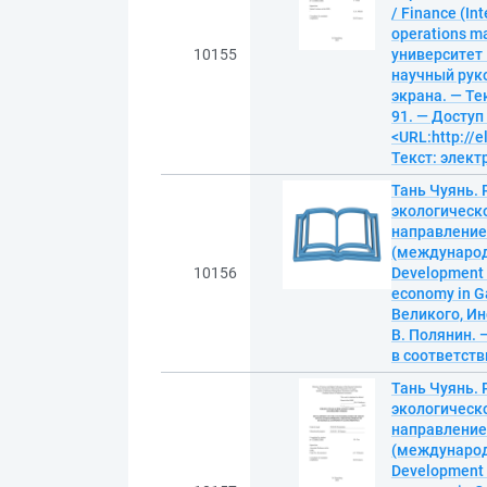
/ Finance (Int
operations m
10155
университет
научный руко
экрана. — Те
91. — Доступ
<URL:http://
Текст: элек
Тань Чуянь.
экологическ
направление
(международн
10156
Development o
economy in G
Великого, И
В. Полянин. —
в соответств
Тань Чуянь.
экологическ
направление
(международн
Development o