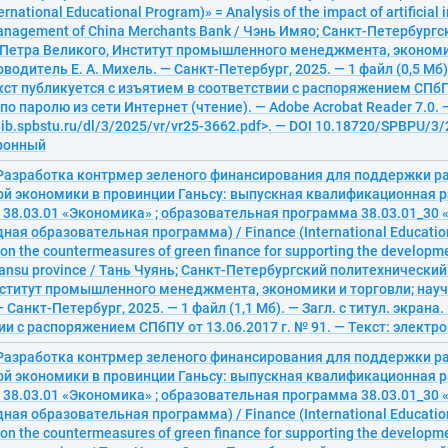
ernational Educational Program)» = Analysis of the impact of artificial 
anagement of China Merchants Bank / Чэнь Имяо; Санкт-Петербург
 Петра Великого, Институт промышленного менеджмента, экономи
водитель Е. А. Михель. — Санкт-Петербург, 2025. — 1 файл (0,5 Мб).
кст публикуется с изъятием в соответствии с распоряжением СПбПУ
 по паролю из сети Интернет (чтение). — Adobe Acrobat Reader 7.0. 
elib.spbstu.ru/dl/3/2025/vr/vr25-3662.pdf>. — DOI 10.18720/SPBPU/3
тронный
 Разработка контрмер зеленого финансирования для поддержки р
ой экономики в провинции Ганьсу: выпускная квалификационная р
 38.03.01 «Экономика» ; образовательная программа 38.03.01_30
ая образовательная программа) / Finance (International Educatio
n the countermeasures of green finance for supporting the developme
ansu province / Тань Чуянь; Санкт-Петербургский политехнически
нститут промышленного менеджмента, экономики и торговли; науч
 Санкт-Петербург, 2025. — 1 файл (1,1 Мб). — Загл. с титул. экрана
ии с распоряжением СПбПУ от 13.06.2017 г. № 91. — Текст: электр
 Разработка контрмер зеленого финансирования для поддержки р
ой экономики в провинции Ганьсу: выпускная квалификационная р
 38.03.01 «Экономика» ; образовательная программа 38.03.01_30
ая образовательная программа) / Finance (International Educatio
n the countermeasures of green finance for supporting the developme