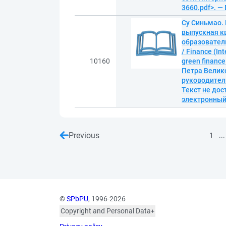
3660.pdf>. —
Су Синьмао.
выпускная к
образовател
/ Finance (In
10160
green financ
Петра Велик
руководитель
Текст не дос
электронны
Previous
...
1
©
SPbPU
, 1996-2026
Copyright and Personal Data
The photographs are