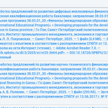
работка предложений по развитию цифровых инклюзивных финансо
скная квалификационная работа бакалавра: направление 38.03.01
ьная программа 38.03.01_30 «Финансы (международная образова
ternational Educational Program)» = Developing proposals for the devel
nance in Gansu province / Го Пэн; Санкт-Петербургский политехничес
ого, Институт промышленного менеджмента, экономики и торговл
 Л. Л. Покровская. — Санкт-Петербург, 2025. — 1 файл (0,4 Мб). — За
икуется с изъятием в соответствии с распоряжением СПбПУ от 13.0
ролю из сети Интернет (чтение). — Adobe Acrobat Reader 7.0. —
elib.spbstu.ru/dl/3/2025/vr/vr25-3664.pdf>. — DOI 10.18720/SPBPU/3
тронный
работка предложений по развитию научно-технического финансиро
валификационная работа бакалавра: направление 38.03.01 «Эконо
ьная программа 38.03.01_30 «Финансы (международная образова
ternational Educational Program)» = Developing proposals for the devel
gical financing in Gansu / Го Цзин; Санкт-Петербургский политехни
ого, Институт промышленного менеджмента, экономики и торговл
А. В. Полянин. — Санкт-Петербург, 2025. — 1 файл (293 Кб). — Загл.
тупен в соответствии с распоряжением СПбПУ от 13.06.2017 г. № 91
й