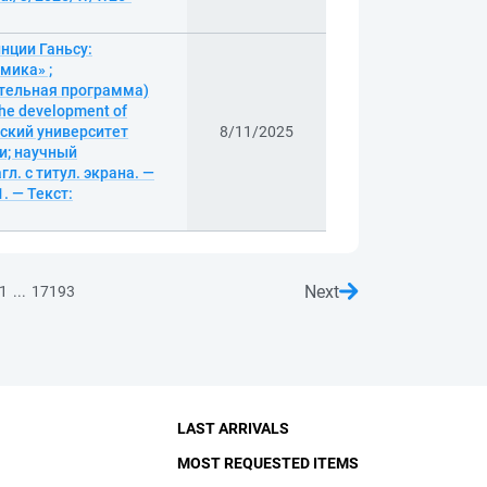
нции Ганьсу:
мика» ;
тельная программа)
the development of
еский университет
8/11/2025
и; научный
л. с титул. экрана. —
. — Текст:
Next
...
1
17193
LAST ARRIVALS
MOST REQUESTED ITEMS