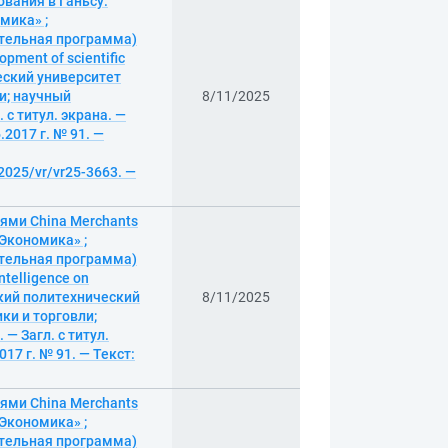
вания в Ганьсу:
мика» ;
тельная программа)
opment of scientific
ческий университет
и; научный
8/11/2025
 с титул. экрана. —
2017 г. № 91. —
/2025/vr/vr25-3663. —
ями China Merchants
Экономика» ;
тельная программа)
intelligence on
ский политехнический
8/11/2025
ки и торговли;
 — Загл. с титул.
17 г. № 91. — Текст:
ями China Merchants
Экономика» ;
тельная программа)