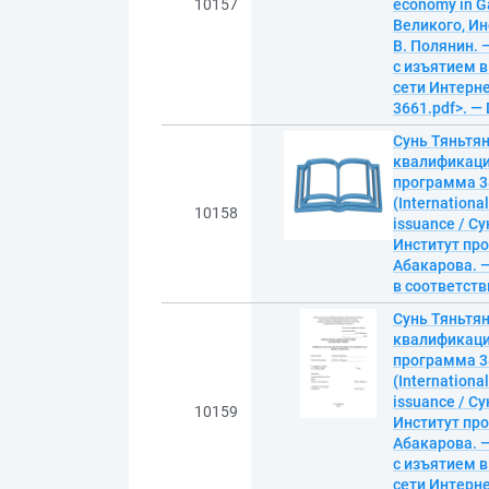
10157
economy in G
Великого, И
В. Полянин. —
с изъятием в
сети Интернет
3661.pdf>. —
Сунь Тяньтя
квалификаци
программа 3
(Internationa
10158
issuance / С
Институт пр
Абакарова. —
в соответств
Сунь Тяньтя
квалификаци
программа 3
(Internationa
issuance / С
10159
Институт пр
Абакарова. —
с изъятием в
сети Интернет