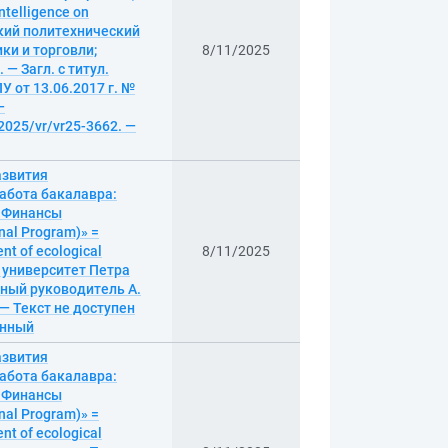
intelligence on
ский политехнический
ки и торговли;
8/11/2025
 — Загл. с титул.
 от 13.06.2017 г. №
—
/2025/vr/vr25-3662. —
азвития
абота бакалавра:
 «Финансы
nal Program)» =
nt of ecological
8/11/2025
й университет Петра
ный руководитель А.
. — Текст не доступен
онный
азвития
абота бакалавра:
 «Финансы
nal Program)» =
nt of ecological