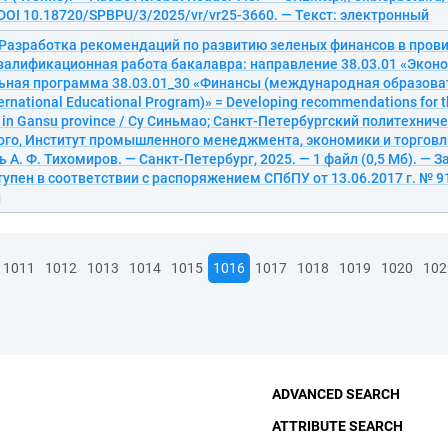
 DOI 10.18720/SPBPU/3/2025/vr/vr25-3660. — Текст: электронный
 Разработка рекомендаций по развитию зеленых финансов в прови
валификационная работа бакалавра: направление 38.03.01 «Эконо
ьная программа 38.03.01_30 «Финансы (международная образова
ternational Educational Program)» = Developing recommendations for 
e in Gansu province / Су Синьмао; Санкт-Петербургский политехнич
ого, Институт промышленного менеджмента, экономики и торговл
 А. Ф. Тихомиров. — Санкт-Петербург, 2025. — 1 файл (0,5 Мб). — Заг
тупен в соответствии с распоряжением СПбПУ от 13.06.2017 г. № 91
й
1011
1012
1013
1014
1015
1016
1017
1018
1019
1020
102
ADVANCED SEARCH
ATTRIBUTE SEARCH