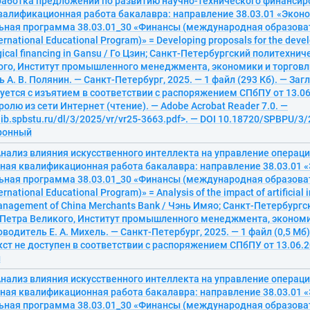
работка предложений по развитию научно-технического финансиро
валификационная работа бакалавра: направление 38.03.01 «Эконо
ьная программа 38.03.01_30 «Финансы (международная образова
ternational Educational Program)» = Developing proposals for the devel
gical financing in Gansu / Го Цзин; Санкт-Петербургский политехни
ого, Институт промышленного менеджмента, экономики и торговл
А. В. Полянин. — Санкт-Петербург, 2025. — 1 файл (293 Кб). — Загл.
уется с изъятием в соответствии с распоряжением СПбПУ от 13.06.
ролю из сети Интернет (чтение). — Adobe Acrobat Reader 7.0. —
elib.spbstu.ru/dl/3/2025/vr/vr25-3663.pdf>. — DOI 10.18720/SPBPU/3
тронный
нализ влияния искусственного интеллекта на управление операци
ная квалификационная работа бакалавра: направление 38.03.01 «
ьная программа 38.03.01_30 «Финансы (международная образова
ernational Educational Program)» = Analysis of the impact of artificial 
anagement of China Merchants Bank / Чэнь Имяо; Санкт-Петербург
 Петра Великого, Институт промышленного менеджмента, экономи
водитель Е. А. Михель. — Санкт-Петербург, 2025. — 1 файл (0,5 Мб).
кст не доступен в соответствии с распоряжением СПбПУ от 13.06.20
й
нализ влияния искусственного интеллекта на управление операци
ная квалификационная работа бакалавра: направление 38.03.01 «
ьная программа 38.03.01_30 «Финансы (международная образова