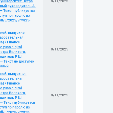
й университет Петра
8/11/2025
ный руководитель А.
. — Текст публикуется
ступ по паролю из
/dl/3/2025/vr/vr25-
аней: выпускная
разовательная
) / Finance
e yuan digital
8/11/2025
Петра Великого,
дитель Р. Ш.
. — Текст не доступен
онный
аней: выпускная
разовательная
) / Finance
e yuan digital
Петра Великого,
8/11/2025
дитель Р. Ш.
. — Текст публикуется
ступ по паролю из
/dl/3/2025/vr/vr25-