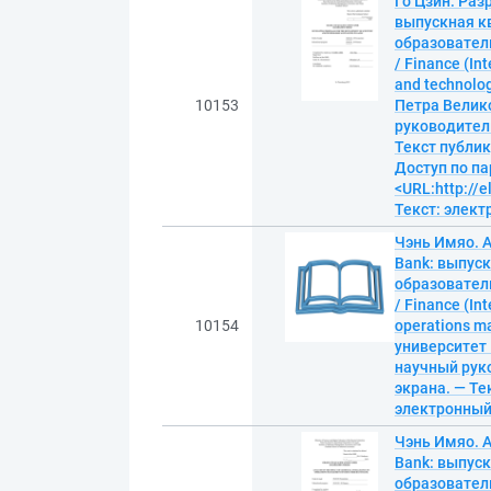
Го Цзин. Раз
выпускная к
образовател
/ Finance (In
and technolo
10153
Петра Велик
руководитель 
Текст публик
Доступ по па
<URL:http://
Текст: элек
Чэнь Имяо. А
Bank: выпуск
образовател
/ Finance (Int
10154
operations m
университет
научный руко
экрана. — Те
электронны
Чэнь Имяо. А
Bank: выпуск
образовател