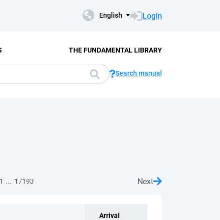
Login
English
S
THE FUNDAMENTAL LIBRARY
Search manual
Next
...
1
17193
Arrival