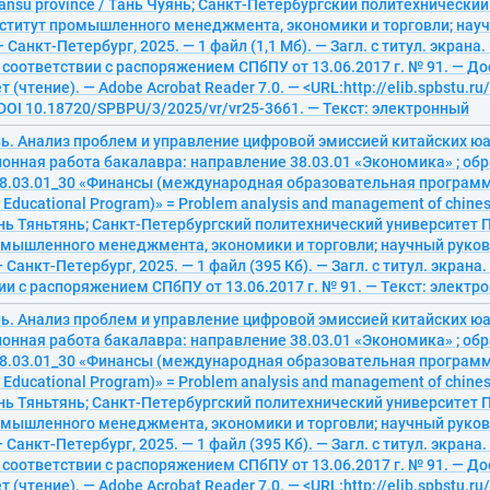
ansu province / Тань Чуянь; Санкт-Петербургский политехнически
нститут промышленного менеджмента, экономики и торговли; науч
 Санкт-Петербург, 2025. — 1 файл (1,1 Мб). — Загл. с титул. экрана
 соответствии с распоряжением СПбПУ от 13.06.2017 г. № 91. — До
 (чтение). — Adobe Acrobat Reader 7.0. — <URL:http://elib.spbstu.ru
 DOI 10.18720/SPBPU/3/2025/vr/vr25-3661. — Текст: электронный
нь. Анализ проблем и управление цифровой эмиссией китайских ю
онная работа бакалавра: направление 38.03.01 «Экономика» ; об
8.03.01_30 «Финансы (международная образовательная программа
l Educational Program)» = Problem analysis and management of chines
унь Тяньтянь; Санкт-Петербургский политехнический университет 
омышленного менеджмента, экономики и торговли; научный руково
 Санкт-Петербург, 2025. — 1 файл (395 Кб). — Загл. с титул. экрана
ии с распоряжением СПбПУ от 13.06.2017 г. № 91. — Текст: электр
нь. Анализ проблем и управление цифровой эмиссией китайских ю
онная работа бакалавра: направление 38.03.01 «Экономика» ; об
8.03.01_30 «Финансы (международная образовательная программа
l Educational Program)» = Problem analysis and management of chines
унь Тяньтянь; Санкт-Петербургский политехнический университет 
омышленного менеджмента, экономики и торговли; научный руково
 Санкт-Петербург, 2025. — 1 файл (395 Кб). — Загл. с титул. экрана
 соответствии с распоряжением СПбПУ от 13.06.2017 г. № 91. — До
 (чтение). — Adobe Acrobat Reader 7.0. — <URL:http://elib.spbstu.ru