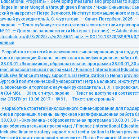
l Educational Program)» = Developing measures and proposals to suppor
illages in Inner Mongolia through green finance / Чжан Синьжань; С
ский университет Петра Великого, Институт промышленного мен
научный руководитель А. С. Фуртатова. — Санкт-Петербург, 2025. — 
л. экрана. — Текст публикуется с изъятием в соответствии с расп
. № 91. — Доступ по паролю из сети Интернет (чтение). — Adobe Acro
elib.spbstu.ru/dl/3/2025/vr/vr25-3651.pdf>. — DOI 10.18720/SPBPU/3
тронный
. Разработка стратегий инклюзивного финансирования для подд
йонов в провинции Хэнань: выпускная квалификационная работа б
 38.03.01 «Экономика» ; образовательная программа 38.03.01_30
ая образовательная программа) / Finance (International Educatio
nclusive finance strategy support rural revitalization in Henan provin
бургский политехнический университет Петра Великого, Институ
 экономики и торговли; научный руководитель Л. Л. Покровская.
л (0,4 Мб). — Загл. с титул. экрана. — Текст не доступен в соответс
м СПбПУ от 13.06.2017 г. № 91. — Текст: электронный
. Разработка стратегий инклюзивного финансирования для подд
йонов в провинции Хэнань: выпускная квалификационная работа б
 38.03.01 «Экономика» ; образовательная программа 38.03.01_30
ая образовательная программа) / Finance (International Educatio
nclusive finance strategy support rural revitalization in Henan provin
бургский политехнический университет Петра Великого, Институ