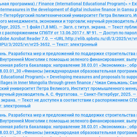
ная программа) / Finance (International Educational Program)» = Ex
termeasures in the development of digital inclusive finance in Gansu 
т-Петербургский политехнический университет Петра Великого, И
го менеджмента, экономики и торговли; научный руководитель А.
рг, 2025. — 1 файл (1,8 Мб). — Загл. с титул. экрана. — Текст публ
 с распоряжением СПбПУ от 13.06.2017 г. № 91. — Доступ по парол
dobe Acrobat Reader 7.0. — <URL:http://elib.spbstu.ru/dl/3/2025/vr/v
PU/3/2025/vr/vr25-3652. — Текст: электронный
нь. Разработка мер и предложений по поддержке строительства
 Внутренней Монголии с помощью зеленого финансирования: вып
онная работа бакалавра: направление 38.03.01 «Экономика» ; об
8.03.01_30 «Финансы (международная образовательная программа
l Educational Program)» = Developing measures and proposals to suppor
illages in Inner Mongolia through green finance / Чжан Синьжань; С
ский университет Петра Великого, Институт промышленного мен
научный руководитель А. С. Фуртатова. — Санкт-Петербург, 2025. — 
л. экрана. — Текст не доступен в соответствии с распоряжением СПб
т: электронный
нь. Разработка мер и предложений по поддержке строительства
 Внутренней Монголии с помощью зеленого финансирования: вып
онная работа бакалавра: направление 38.03.01 «Экономика» ; об
8.03.01_30 «Финансы (международная образовательная программа