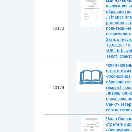
Цзи Чуньянь.
выпускная к
образовател
/ Finance (In
promotion st
10173
политехниче
и торговли; 
Загл. с титу
13.06.2017 г
<URL:http://
Текст: элек
Чжан Ливэнь
стратегии и
«Экономика»
образователь
10174
research coun
Ливэнь; Санк
промышленно
Санкт-Петербу
соответствии
Чжан Ливэнь
стратегии и
«Экономика»