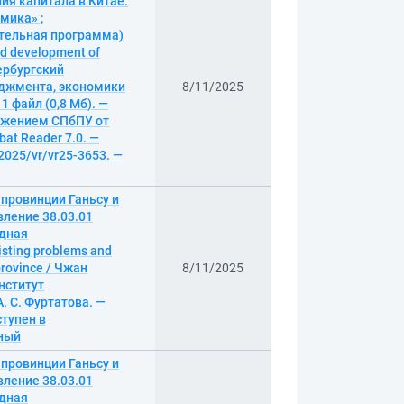
ия капитала в Китае:
мика» ;
тельная программа)
and development of
тербургский
еджмента, экономики
8/11/2025
1 файл (0,8 Мб). —
оряжением СПбПУ от
bat Reader 7.0. —
/2025/vr/vr25-3653. —
провинции Ганьсу и
вление 38.03.01
одная
isting problems and
province / Чжан
8/11/2025
нститут
 С. Фуртатова. —
ступен в
нный
провинции Ганьсу и
вление 38.03.01
одная