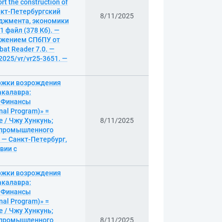
t the construction of
анкт-Петербургский
8/11/2025
еджмента, экономики
1 файл (378 Кб). —
оряжением СПбПУ от
bat Reader 7.0. —
/2025/vr/vr25-3651. —
ержки возрождения
акалавра:
 «Финансы
nal Program)» =
ce / Чжу Хункунь;
8/11/2025
т промышленного
 — Санкт-Петербург,
твии с
ержки возрождения
акалавра:
 «Финансы
nal Program)» =
ce / Чжу Хункунь;
т промышленного
8/11/2025