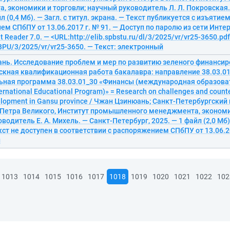
 экономики и торговли; научный руководитель Л. Л. Покровская.
л (0,4 Мб). — Загл. с титул. экрана. — Текст публикуется с изъятие
м СПбПУ от 13.06.2017 г. № 91. — Доступ по паролю из сети Интер
 Reader 7.0. — <URL:http://elib.spbstu.ru/dl/3/2025/vr/vr25-3650.pdf
PU/3/2025/vr/vr25-3650. — Текст: электронный
нь. Исследование проблем и мер по развитию зеленого финансир
скная квалификационная работа бакалавра: направление 38.03.01
ьная программа 38.03.01_30 «Финансы (международная образова
ternational Educational Program)» = Research on challenges and coun
velopment in Gansu province / Чжан Цзинюань; Санкт-Петербургски
 Петра Великого, Институт промышленного менеджмента, экономи
водитель Е. А. Михель. — Санкт-Петербург, 2025. — 1 файл (2,0 Мб).
кст не доступен в соответствии с распоряжением СПбПУ от 13.06.20
й
1013
1014
1015
1016
1017
1018
1019
1020
1021
1022
102