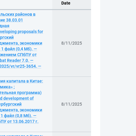
Date
льских районов в
ие 38.03.01
одная
eloping proposals for
ургский
еджмента, экономики
8/11/2025
1 файл (0,4 Мб). —
оряжением СПбПУ от
bat Reader 7.0. —
/2025/vr/vr25-3654. —
ия капитала в Китае:
мика» ;
тельная программа)
and development of
тербургский
8/11/2025
еджмента, экономики
1 файл (0,8 Мб). —
ПУ от 13.06.2017 г.