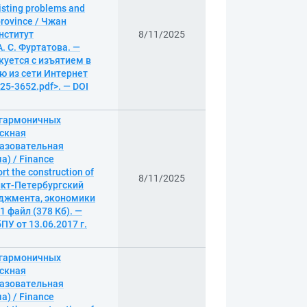
isting problems and
province / Чжан
нститут
8/11/2025
 С. Фуртатова. —
икуется с изъятием в
ю из сети Интернет
r25-3652.pdf>. — DOI
 гармоничных
ускная
разовательная
) / Finance
t the construction of
8/11/2025
анкт-Петербургский
еджмента, экономики
1 файл (378 Кб). —
ПУ от 13.06.2017 г.
 гармоничных
ускная
разовательная
) / Finance