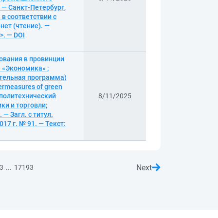
 — Санкт-Петербург,
м в соответствии с
нет (чтение). —
>. — DOI
ования в провинции
 «Экономика» ;
тельная программа)
termeasures of green
й политехнический
8/11/2025
ки и торговли;
 — Загл. с титул.
17 г. № 91. — Текст:
Next
...
3
17193