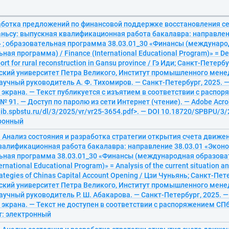
работка предложений по финансовой поддержке восстановления се
аньсу: выпускная квалификационная работа бакалавра: направлен
 ; образовательная программа 38.03.01_30 «Финансы (междунар
ная программа) / Finance (International Educational Program)» = Dev
port for rural reconstruction in Gansu province / Гэ Иди; Санкт-Петерб
ский университет Петра Великого, Институт промышленного мен
научный руководитель А. Ф. Тихомиров. — Санкт-Петербург, 2025. — 
л. экрана. — Текст публикуется с изъятием в соответствии с расп
. № 91. — Доступ по паролю из сети Интернет (чтение). — Adobe Acro
elib.spbstu.ru/dl/3/2025/vr/vr25-3654.pdf>. — DOI 10.18720/SPBPU/3
тронный
 Анализ состояния и разработка стратегии открытия счета движен
валификационная работа бакалавра: направление 38.03.01 «Эконо
ьная программа 38.03.01_30 «Финансы (международная образова
ternational Educational Program)» = Analysis of the current situation 
rategies of Chinas Capital Account Opening / Цзи Чуньянь; Санкт-Пе
ский университет Петра Великого, Институт промышленного мен
научный руководитель Р. Ш. Абакарова. — Санкт-Петербург, 2025. — 
л. экрана. — Текст не доступен в соответствии с распоряжением СПб
т: электронный