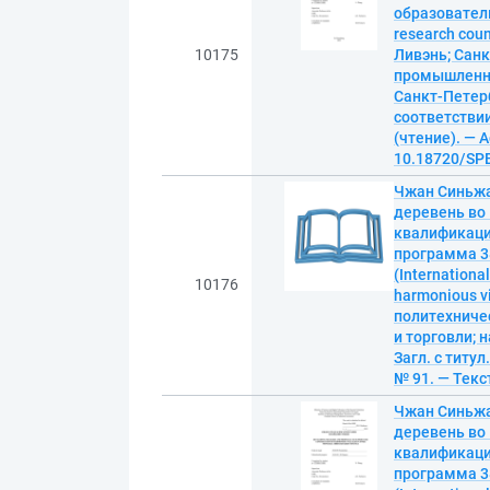
образователь
research coun
10175
Ливэнь; Санк
промышленно
Санкт-Петербу
соответствии
(чтение). — A
10.18720/SPB
Чжан Синьжа
деревень во
квалификаци
программа 3
(Internationa
10176
harmonious v
политехниче
и торговли; 
Загл. с титу
№ 91. — Текс
Чжан Синьжа
деревень во
квалификаци
программа 3