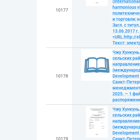
(Internationa
harmonious v
10177
политехниче
и торговли; 
Загл. с титу
13.06.2017 г
<URL:http://
Текст: элек
Чжу Хункунь
сельских ра
направление
(международн
10178
Development i
Санкт-Петер
менеджмента,
2025. — 1 фай
распоряжение
Чжу Хункунь
сельских ра
направление
(международн
Development i
10179
Санкт-Петер