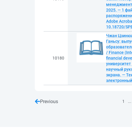
менеджмента,
2025. — 1 фай
распоряжение
Adobe Acrobat
10.18720/SPB
Чжан Цзинюа
Ганьсу: выпу
образовател
/ Finance (In
10180
financial de
университет
научный руко
экрана. — Те
электронны
Previous
...
1