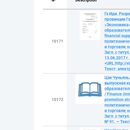
№
Description
Гэ Иди. Раз
провинции Г
«Экономика»
образователь
financial sup
10171
политехниче
и торговли; 
Загл. с титу
13.06.2017 г
<URL:http://
Текст: элек
Цзи Чуньянь.
выпускная к
образовател
/ Finance (In
10172
promotion st
политехниче
и торговли; 
Загл. с титу
№ 91. — Текс