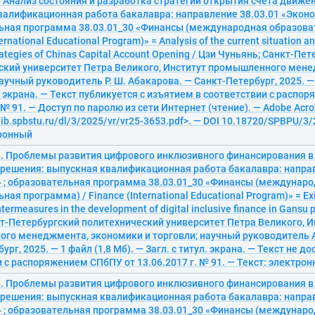
 Анализ состояния и разработка стратегии открытия счета движен
валификационная работа бакалавра: направление 38.03.01 «Эконо
ьная программа 38.03.01_30 «Финансы (международная образова
ternational Educational Program)» = Analysis of the current situation 
rategies of Chinas Capital Account Opening / Цзи Чуньянь; Санкт-Пе
ский университет Петра Великого, Институт промышленного мен
научный руководитель Р. Ш. Абакарова. — Санкт-Петербург, 2025. — 
л. экрана. — Текст публикуется с изъятием в соответствии с расп
. № 91. — Доступ по паролю из сети Интернет (чтение). — Adobe Acro
elib.spbstu.ru/dl/3/2025/vr/vr25-3653.pdf>. — DOI 10.18720/SPBPU/3
тронный
. Проблемы развития цифрового инклюзивного финансирования в 
х решения: выпускная квалификационная работа бакалавра: напра
 ; образовательная программа 38.03.01_30 «Финансы (междунар
ная программа) / Finance (International Educational Program)» = Ex
termeasures in the development of digital inclusive finance in Gansu 
т-Петербургский политехнический университет Петра Великого, И
го менеджмента, экономики и торговли; научный руководитель А.
рг, 2025. — 1 файл (1,8 Мб). — Загл. с титул. экрана. — Текст не до
 с распоряжением СПбПУ от 13.06.2017 г. № 91. — Текст: электро
. Проблемы развития цифрового инклюзивного финансирования в 
х решения: выпускная квалификационная работа бакалавра: напра
 ; образовательная программа 38.03.01_30 «Финансы (междунар