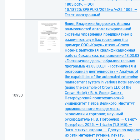
1805.pdf>. — DOI
10.18720/SPBPU/3/2025/vr/vr25-1805. —
Текст: электронный
Яшин, Владимир Андреевич. Анализ
возможностей автоматизированной
системы управления предприятием в
различных службах гостиницы (на
примере ООО «Краун» отеля «Crown
Hotel»): выпускная квалификационная
работа бакалавра: направление 43.03.03
«Гостиничное дело» ; образовательная
программа 43.03.03_01 «Гостиничная и
ресторанная деятельность» = Analysis of
the capabilities of the automated enterprise
management system in various hotel service
(using the example of Crown LLC of the
Crown Hotel) / В. А. Яшин; Санкт-
10930
Петербургский политехнический
университет Петра Великого, Институт
промышленного менеджмента,
экономики и торговли; научный
руководитель Н. В. Погорелов. — Санкт-
Петербург, 2025. — 1 файл (1,8 Мб). —
Загл. с титул. экрана. — Доступ по парол
из сети Интернет (чтение, печать,