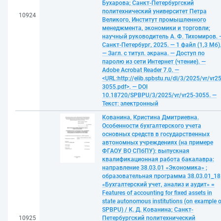
Бухарова; Санкт-Петербургский
политехнический университет Петра
10924
Великого, Институт промышленного
менеджмента, экономики и торговли;
научный руководитель А. Ф. Тихомиров. 
Санкт-Петербург, 2025. — 1 файл (1,3 Мб)
— Загл. с титул. экрана. — Доступ по
паролю из сети Интернет (чтение). —
Adobe Acrobat Reader 7.0. —
<URL:http://elib.spbstu.ru/dl/3/2025/vr/vr25
3055.pdf>. — DOI
10.18720/SPBPU/3/2025/vr/vr25-3055. —
Текст: электронный
Кованина, Кристина Дмитриевна.
Особенности бухгалтерского учета
основных средств в государственных
автономных учреждениях (на примере
ФГАОУ ВО СПбПУ): выпускная
квалификационная работа бакалавра:
направление 38.03.01 «Экономика» ;
образовательная программа 38.03.01_18
«Бухгалтерский учет, анализ и аудит» =
Features of accounting for fixed assets in
state autonomous institutions (on example o
SPBPU) / К. Д. Кованина; Санкт-
10925
Петербургский политехнический