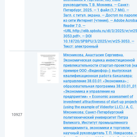
руководитель Т. В. Мокеева. — Санкт-
Петербург, 2025. — 1 файл (1,7 Мб). —
Загл. с титул. экрана. — Доступ по парол
из сети Интернет (чтение). — Adobe Acroba
Reader 7.0. —
<URL:http://elib.spbstu.ru/dl/3/2025/vr/vr25
3053.pdf>. — DOI
10.18720/SPBPU/3/2025/vr/vr25-3053. —
Текст: электронный
Мясникова, Анастасия Сергеевна.
Экономическая оценка инвестиционной
привлекательности стартап-проектов (н
примере ООО «Видеофор»): выпускная
квалификационная работа бакалавра:
направление 38.03.01 «Экономика» ;
образовательная программа 38.03.01_01
«Экономика и управление на
предприятии» = Economic assessment of
investment attractiveness of start-up project
(using the example of Videofor LLC) / А. С.
Мясникова; Санкт-Петербургский
10927
политехнический университет Петра
Великого, Институт промышленного
менеджмента, экономики и торговли;
научный руководитель Т. П. Некрасова. 