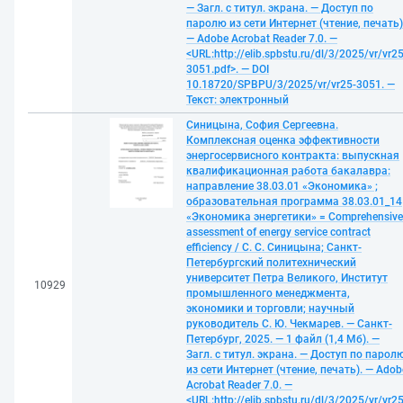
— Загл. с титул. экрана. — Доступ по
паролю из сети Интернет (чтение, печать)
— Adobe Acrobat Reader 7.0. —
<URL:http://elib.spbstu.ru/dl/3/2025/vr/vr25
3051.pdf>. — DOI
10.18720/SPBPU/3/2025/vr/vr25-3051. —
Текст: электронный
Синицына, София Сергеевна.
Комплексная оценка эффективности
энергосервисного контракта: выпускная
квалификационная работа бакалавра:
направление 38.03.01 «Экономика» ;
образовательная программа 38.03.01_14
«Экономика энергетики» = Comprehensive
assessment of energy service contract
efficiency / С. С. Синицына; Санкт-
Петербургский политехнический
университет Петра Великого, Институт
10929
промышленного менеджмента,
экономики и торговли; научный
руководитель С. Ю. Чекмарев. — Санкт-
Петербург, 2025. — 1 файл (1,4 Мб). —
Загл. с титул. экрана. — Доступ по парол
из сети Интернет (чтение, печать). — Adob
Acrobat Reader 7.0. —
<URL:http://elib.spbstu.ru/dl/3/2025/vr/vr25