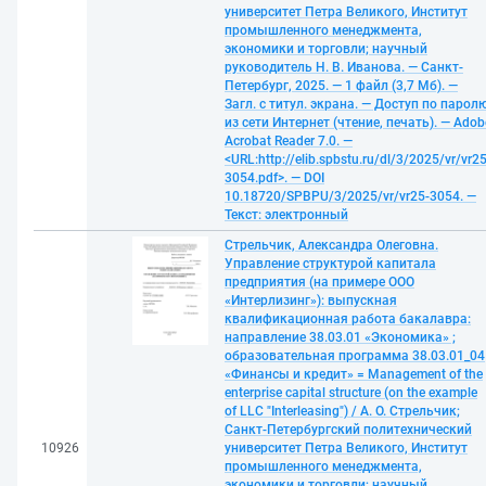
университет Петра Великого, Институт
промышленного менеджмента,
экономики и торговли; научный
руководитель Н. В. Иванова. — Санкт-
Петербург, 2025. — 1 файл (3,7 Мб). —
Загл. с титул. экрана. — Доступ по парол
из сети Интернет (чтение, печать). — Adob
Acrobat Reader 7.0. —
<URL:http://elib.spbstu.ru/dl/3/2025/vr/vr25
3054.pdf>. — DOI
10.18720/SPBPU/3/2025/vr/vr25-3054. —
Текст: электронный
Стрельчик, Александра Олеговна.
Управление структурой капитала
предприятия (на примере ООО
«Интерлизинг»): выпускная
квалификационная работа бакалавра:
направление 38.03.01 «Экономика» ;
образовательная программа 38.03.01_04
«Финансы и кредит» = Management of the
enterprise capital structure (on the example
of LLC "Interleasing") / А. О. Стрельчик;
Санкт-Петербургский политехнический
10926
университет Петра Великого, Институт
промышленного менеджмента,
экономики и торговли; научный