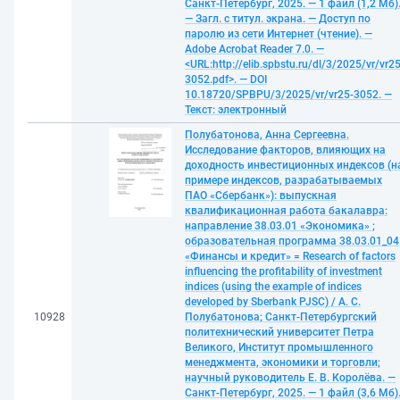
Санкт-Петербург, 2025. — 1 файл (1,2 Мб)
— Загл. с титул. экрана. — Доступ по
паролю из сети Интернет (чтение). —
Adobe Acrobat Reader 7.0. —
<URL:http://elib.spbstu.ru/dl/3/2025/vr/vr25
3052.pdf>. — DOI
10.18720/SPBPU/3/2025/vr/vr25-3052. —
Текст: электронный
Полубатонова, Анна Сергеевна.
Исследование факторов, влияющих на
доходность инвестиционных индексов (н
примере индексов, разрабатываемых
ПАО «Сбербанк»): выпускная
квалификационная работа бакалавра:
направление 38.03.01 «Экономика» ;
образовательная программа 38.03.01_04
«Финансы и кредит» = Research of factors
influencing the profitability of investment
indices (using the example of indices
developed by Sberbank PJSC) / А. С.
10928
Полубатонова; Санкт-Петербургский
политехнический университет Петра
Великого, Институт промышленного
менеджмента, экономики и торговли;
научный руководитель Е. В. Королёва. —
Санкт-Петербург, 2025. — 1 файл (3,6 Мб)