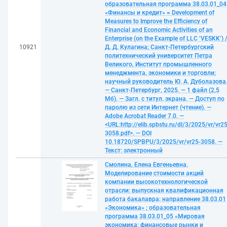
образовательная программа 38.03.01_04
«Финансы и кредит» = Development of
Measures to Improve the Efficiency of
Financial and Economic Activities of an
Enterprise (on the Example of LLC ‘VESKK’) 
10921
Д. Д. Кулагина; Санкт-Петербургский
политехнический университет Петра
Великого, Институт промышленного
менеджмента, экономики и торговли;
научный руководитель Ю. А. Дуболазова
— Санкт-Петербург, 2025. — 1 файл (2,5
Мб). — Загл. с титул. экрана. — Доступ по
паролю из сети Интернет (чтение). —
Adobe Acrobat Reader 7.0. —
<URL:http://elib.spbstu.ru/dl/3/2025/vr/vr25
3058.pdf>. — DOI
10.18720/SPBPU/3/2025/vr/vr25-3058. —
Текст: электронный
Смолина, Елена Евгеньевна.
Моделирование стоимости акций
компании высокотехнологической
отрасли: выпускная квалификационная
работа бакалавра: направление 38.03.01
«Экономика» ; образовательная
программа 38.03.01_05 «Мировая
экономика: финансовые рынки и