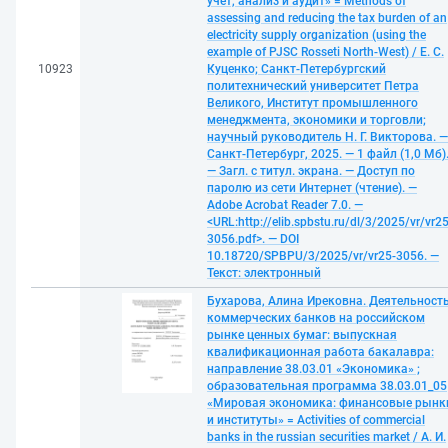
учет, анализ и аудит» = Methods of
assessing and reducing the tax burden of an
electricity supply organization (using the
example of PJSC Rosseti North-West) / Е. С.
10923
Куценко; Санкт-Петербургский
политехнический университет Петра
Великого, Институт промышленного
менеджмента, экономики и торговли;
научный руководитель Н. Г. Викторова. —
Санкт-Петербург, 2025. — 1 файл (1,0 Мб)
— Загл. с титул. экрана. — Доступ по
паролю из сети Интернет (чтение). —
Adobe Acrobat Reader 7.0. —
<URL:http://elib.spbstu.ru/dl/3/2025/vr/vr25
3056.pdf>. — DOI
10.18720/SPBPU/3/2025/vr/vr25-3056. —
Текст: электронный
Бухарова, Алина Ирековна. Деятельност
коммерческих банков на российском
рынке ценных бумаг: выпускная
квалификационная работа бакалавра:
направление 38.03.01 «Экономика» ;
образовательная программа 38.03.01_05
«Мировая экономика: финансовые рынк
и институты» = Activities of commercial
banks in the russian securities market / А. И.