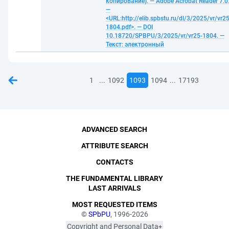
копирование). — Adobe Acrobat Reader 7.0
—
<URL:http://elib.spbstu.ru/dl/3/2025/vr/vr25
1804.pdf>. — DOI
10.18720/SPBPU/3/2025/vr/vr25-1804. —
Текст: электронный
...
...
1
1092
1093
1094
17193
ADVANCED SEARCH
ATTRIBUTE SEARCH
CONTACTS
THE FUNDAMENTAL LIBRARY
LAST ARRIVALS
MOST REQUESTED ITEMS
©
SPbPU
, 1996-2026
Copyright and Personal Data