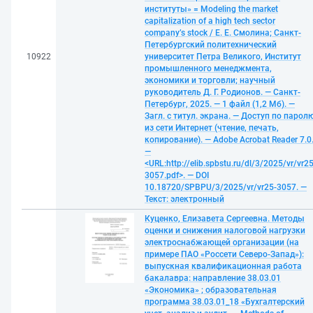
институты» = Modeling the market
capitalization of a high tech sector
company’s stock / Е. Е. Смолина; Санкт-
Петербургский политехнический
10922
университет Петра Великого, Институт
промышленного менеджмента,
экономики и торговли; научный
руководитель Д. Г. Родионов. — Санкт-
Петербург, 2025. — 1 файл (1,2 Мб). —
Загл. с титул. экрана. — Доступ по парол
из сети Интернет (чтение, печать,
копирование). — Adobe Acrobat Reader 7.0
—
<URL:http://elib.spbstu.ru/dl/3/2025/vr/vr25
3057.pdf>. — DOI
10.18720/SPBPU/3/2025/vr/vr25-3057. —
Текст: электронный
Куценко, Елизавета Сергеевна. Методы
оценки и снижения налоговой нагрузки
электроснабжающей организации (на
примере ПАО «Россети Северо-Запад»):
выпускная квалификационная работа
бакалавра: направление 38.03.01
«Экономика» ; образовательная
программа 38.03.01_18 «Бухгалтерский