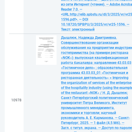
из сети Интернет (чтение). — Adobe Acroba
Reader 7.0. —
<URL:http://elib.spbstu.ru/dl/3/2025/vr/vr25
1596.pdf>. — DOI
10.18720/SPBPU/3/2025/vr/vr25-1596. —
Текст: электронный
Дышлюк, Надежда Дмитриевна.
Совершенствование организации
обслуживания на предприятии индустри
гостеприимства (на примере ресторана
«NOK»): выпускная квалификационная
работа бакалавра: направление 43.03.03
«Гостиничное дело» ; образовательная
программа 43.03.03_01 «Гостиничная и
ресторанная деятельность» = Improving
the organization of services at the enterprise
of the hospitality industry (using the exampl
of the restaurant «NOK» / Н. Д. Дышлюк;
Санкт-Петербургский политехнический
10978
университет Петра Великого, Институт
промышленного менеджмента,
экономики и торговли; научный
руководитель А. Е. Карманова. — Санкт-
Петербург, 2025. — 1 файл (4,5 Мб). —
Загл. с титул. экрана. — Доступ по парол