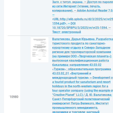
Загл. с титул. экрана. — Доступ по парол
из сети Интернет (чтение, печать,
копирование). — Adobe Acrobat Reader 7.0
—
<URL:http://elib.spbstu.ru/dl/3/2025/vr/vr25
1594.pdf>. — DOI
10.18720/SPBPU/3/2025/vr/vr25-1594. —
Текст: электронный
Валатикова, Дарья Юрьевна. Разработк
туристского продукта по санаторно-
курортному отдыху в Северо-Западном
регионе для туроператорской компании
(на примере ООО «Творческая планета»):
выпускная квалификационная работа
бакалавра: направление 43.03.02
«Туризм» ; образовательная программа
43.03.02_01 «Внутренний и
международный туризм» = Development o
a tourist product for sanatorium and resort
holidays in the north-western region for a
tour operator company (using the example o
“Creative Planet” LLC) / Д. Ю. Валатикова;
10980
Санкт-Петербургский политехнический
университет Петра Великого, Институт
промышленного менеджмента,
экономики и торговли; научный