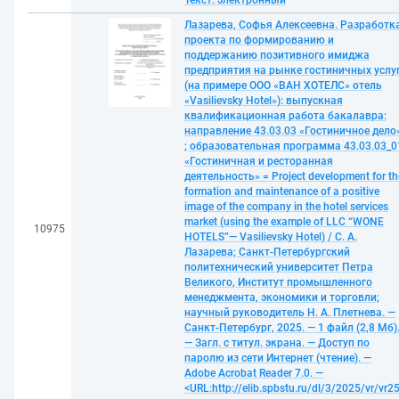
Текст: электронный
Лазарева, Софья Алексеевна. Разработк
проекта по формированию и
поддержанию позитивного имиджа
предприятия на рынке гостиничных услу
(на примере ООО «ВАН ХОТЕЛС» отель
«Vasilievsky Hotel»): выпускная
квалификационная работа бакалавра:
направление 43.03.03 «Гостиничное дело
; образовательная программа 43.03.03_0
«Гостиничная и ресторанная
деятельность» = Project development for th
formation and maintenance of a positive
image of the company in the hotel services
market (using the example of LLC “WONE
10975
HOTELS”— Vasilievsky Hotel) / С. А.
Лазарева; Санкт-Петербургский
политехнический университет Петра
Великого, Институт промышленного
менеджмента, экономики и торговли;
научный руководитель Н. А. Плетнева. —
Санкт-Петербург, 2025. — 1 файл (2,8 Мб)
— Загл. с титул. экрана. — Доступ по
паролю из сети Интернет (чтение). —
Adobe Acrobat Reader 7.0. —
<URL:http://elib.spbstu.ru/dl/3/2025/vr/vr25