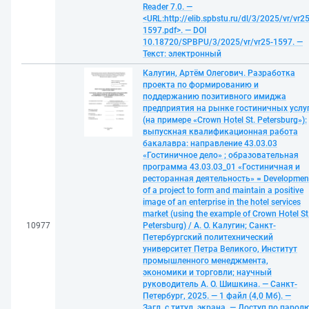
Reader 7.0. —
<URL:http://elib.spbstu.ru/dl/3/2025/vr/vr25
1597.pdf>. — DOI
10.18720/SPBPU/3/2025/vr/vr25-1597. —
Текст: электронный
Калугин, Артём Олегович. Разработка
проекта по формированию и
поддержанию позитивного имиджа
предприятия на рынке гостиничных услу
(на примере «Crown Hotel St. Petersburg»):
выпускная квалификационная работа
бакалавра: направление 43.03.03
«Гостиничное дело» ; образовательная
программа 43.03.03_01 «Гостиничная и
ресторанная деятельность» = Developmen
of a project to form and maintain a positive
image of an enterprise in the hotel services
market (using the example of Crown Hotel St
10977
Petersburg) / А. О. Калугин; Санкт-
Петербургский политехнический
университет Петра Великого, Институт
промышленного менеджмента,
экономики и торговли; научный
руководитель А. О. Шишкина. — Санкт-
Петербург, 2025. — 1 файл (4,0 Мб). —
Загл. с титул. экрана. — Доступ по парол