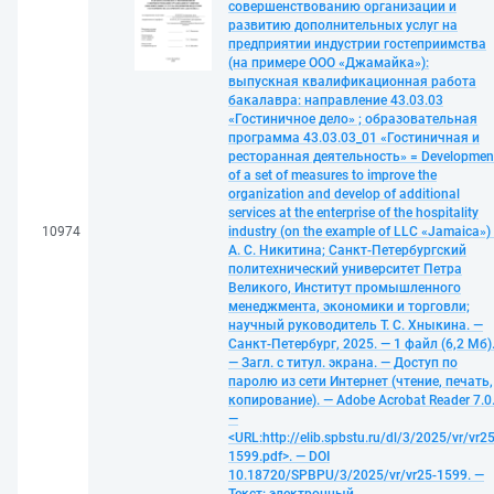
совершенствованию организации и
развитию дополнительных услуг на
предприятии индустрии гостеприимства
(на примере ООО «Джамайка»):
выпускная квалификационная работа
бакалавра: направление 43.03.03
«Гостиничное дело» ; образовательная
программа 43.03.03_01 «Гостиничная и
ресторанная деятельность» = Developmen
of a set of measures to improve the
organization and develop of additional
services at the enterprise of the hospitality
10974
industry (on the example of LLC «Jamaica») 
А. С. Никитина; Санкт-Петербургский
политехнический университет Петра
Великого, Институт промышленного
менеджмента, экономики и торговли;
научный руководитель Т. С. Хныкина. —
Санкт-Петербург, 2025. — 1 файл (6,2 Мб)
— Загл. с титул. экрана. — Доступ по
паролю из сети Интернет (чтение, печать,
копирование). — Adobe Acrobat Reader 7.0
—
<URL:http://elib.spbstu.ru/dl/3/2025/vr/vr25
1599.pdf>. — DOI
10.18720/SPBPU/3/2025/vr/vr25-1599. —