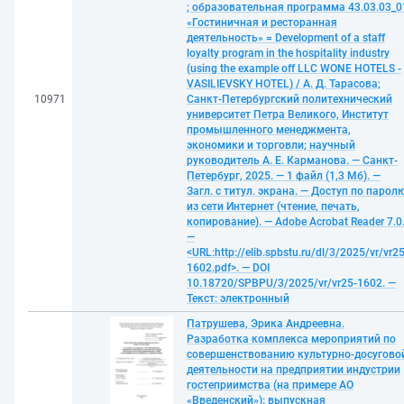
; образовательная программа 43.03.03_0
«Гостиничная и ресторанная
деятельность» = Development of a staff
loyalty program in the hospitality industry
(using the example off LLC WONE HOTELS -
VASILIEVSKY HOTEL) / А. Д. Тарасова;
10971
Санкт-Петербургский политехнический
университет Петра Великого, Институт
промышленного менеджмента,
экономики и торговли; научный
руководитель А. Е. Карманова. — Санкт-
Петербург, 2025. — 1 файл (1,3 Мб). —
Загл. с титул. экрана. — Доступ по парол
из сети Интернет (чтение, печать,
копирование). — Adobe Acrobat Reader 7.0
—
<URL:http://elib.spbstu.ru/dl/3/2025/vr/vr25
1602.pdf>. — DOI
10.18720/SPBPU/3/2025/vr/vr25-1602. —
Текст: электронный
Патрушева, Эрика Андреевна.
Разработка комплекса мероприятий по
совершенствованию культурно-досугово
деятельности на предприятии индустрии
гостеприимства (на примере АО
«Введенский»): выпускная