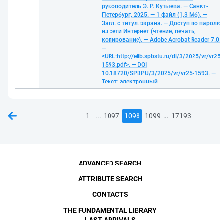
руководитель Э. Р. Кутыева. — Санкт-
Петербург, 2025. — 1 файл (1,3 Мб). —
Загл. с титул. экрана. — Доступ по парол
из сети Интернет (чтение, печать,
копирование). — Adobe Acrobat Reader 7.0
—
<URL:http://elib.spbstu.ru/dl/3/2025/vr/vr25
1593.pdf>. — DOI
10.18720/SPBPU/3/2025/vr/vr25-1593. —
Текст: электронный
...
...
1
1097
1098
1099
17193
ADVANCED SEARCH
ATTRIBUTE SEARCH
CONTACTS
THE FUNDAMENTAL LIBRARY
LAST ARRIVALS