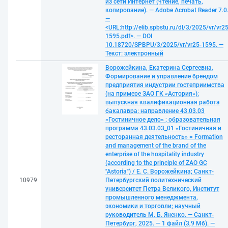
из сети Интернет (чтение, печать,
копирование). — Adobe Acrobat Reader 7.0
—
<URL:http://elib.spbstu.ru/dl/3/2025/vr/vr25
1595.pdf>. — DOI
10.18720/SPBPU/3/2025/vr/vr25-1595. —
Текст: электронный
Ворожейкина, Екатерина Сергеевна.
Формирование и управление брендом
предприятия индустрии гостеприимства
(на примере ЗАО ГК «Астория»):
выпускная квалификационная работа
бакалавра: направление 43.03.03
«Гостиничное дело» ; образовательная
программа 43.03.03_01 «Гостиничная и
ресторанная деятельность» = Formation
and management of the brand of the
enterprise of the hospitality industry
(according to the principle of ZAO GC
"Astoria") / Е. С. Ворожейкина; Санкт-
10979
Петербургский политехнический
университет Петра Великого, Институт
промышленного менеджмента,
экономики и торговли; научный
руководитель М. Б. Яненко. — Санкт-
Петербург, 2025. — 1 файл (3,9 Мб). —