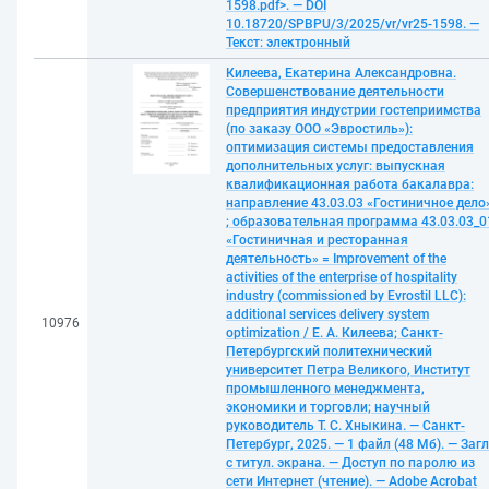
1598.pdf>. — DOI
10.18720/SPBPU/3/2025/vr/vr25-1598. —
Текст: электронный
Килеева, Екатерина Александровна.
Совершенствование деятельности
предприятия индустрии гостеприимства
(по заказу ООО «Эвростиль»):
оптимизация системы предоставления
дополнительных услуг: выпускная
квалификационная работа бакалавра:
направление 43.03.03 «Гостиничное дело
; образовательная программа 43.03.03_0
«Гостиничная и ресторанная
деятельность» = Improvement of the
activities of the enterprise of hospitality
industry (commissioned by Evrostil LLC):
additional services delivery system
10976
optimization / Е. А. Килеева; Санкт-
Петербургский политехнический
университет Петра Великого, Институт
промышленного менеджмента,
экономики и торговли; научный
руководитель Т. С. Хныкина. — Санкт-
Петербург, 2025. — 1 файл (48 Мб). — Загл
с титул. экрана. — Доступ по паролю из
сети Интернет (чтение). — Adobe Acrobat