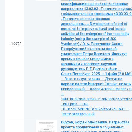
квалификационная работа бакалавра:
направление 43.03.03 «Гостиничное дело
; образовательная программа 43.03.03_0
«Гостиничная и ресторанная
деятельность» = Development of a set of
measures to improve cultural and leisure
activities at the enterprise of the hospitality
industry (using the example of JSC
10972
Vvedensky) / Э. А. Патрушева; Санкт-
Петербургский политехнический
университет Петра Великого, Институт
промышленного менеджмента,
экономики и торговли; научный
руководитель Л. Г. Десфонтейнес. —
Санкт-Петербург, 2025. — 1 файл (2,0 Мб)
— Загл. с титул. экрана. — Доступ по
паролю из сети Интернет (чтение, печать,
копирование). — Adobe Acrobat Reader 7.0
—
<URL:http://elib.spbstu.ru/dl/3/2025/vr/vr25
1601.pdf>. — DOI
10.18720/SPBPU/3/2025/vr/vr25-1601. —
Текст: электронный
Обухов, Богдан Алексеевич. Разработка
проекта продвижения в социальных