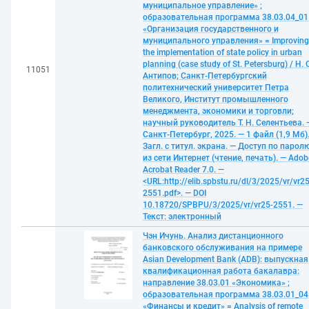
муниципальное управление» ;
образовательная программа 38.03.04_01
«Организация государственного и
муниципального управления» = Improving
the implementation of state policy in urban
planning (case study of St. Petersburg) / Н. 
11051
Антипов; Санкт-Петербургский
политехнический университет Петра
Великого, Институт промышленного
менеджмента, экономики и торговли;
научный руководитель Т. Н. Селентьева. 
Санкт-Петербург, 2025. — 1 файл (1,9 Мб)
Загл. с титул. экрана. — Доступ по парол
из сети Интернет (чтение, печать). — Adob
Acrobat Reader 7.0. —
<URL:http://elib.spbstu.ru/dl/3/2025/vr/vr25
2551.pdf>. — DOI
10.18720/SPBPU/3/2025/vr/vr25-2551. —
Текст: электронный
Чэн Ичунь. Анализ дистанционного
банковского обслуживания на примере
Asian Development Bank (ADB): выпускная
квалификационная работа бакалавра:
направление 38.03.01 «Экономика» ;
образовательная программа 38.03.01_04
«Финансы и кредит» = Analysis of remote