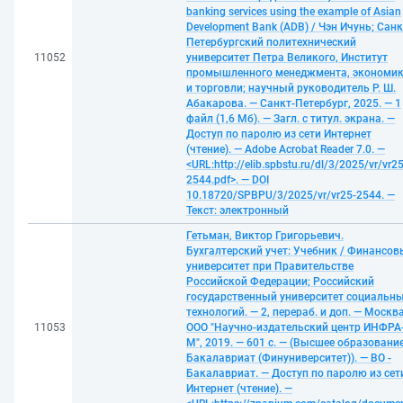
banking services using the example of Asian
Development Bank (ADB) / Чэн Ичунь; Санк
Петербургский политехнический
11052
университет Петра Великого, Институт
промышленного менеджмента, экономи
и торговли; научный руководитель Р. Ш.
Абакарова. — Санкт-Петербург, 2025. — 1
файл (1,6 Мб). — Загл. с титул. экрана. —
Доступ по паролю из сети Интернет
(чтение). — Adobe Acrobat Reader 7.0. —
<URL:http://elib.spbstu.ru/dl/3/2025/vr/vr25
2544.pdf>. — DOI
10.18720/SPBPU/3/2025/vr/vr25-2544. —
Текст: электронный
Гетьман, Виктор Григорьевич.
Бухгалтерский учет: Учебник / Финансо
университет при Правительстве
Российской Федерации; Российский
государственный университет социальн
технологий. — 2, перераб. и доп. — Москва
11053
ООО "Научно-издательский центр ИНФРА
М", 2019. — 601 с. — (Высшее образование
Бакалавриат (Финуниверситет)). — ВО -
Бакалавриат. — Доступ по паролю из сет
Интернет (чтение). —