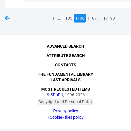
...
...
1
1105
1106
1107
17193
ADVANCED SEARCH
ATTRIBUTE SEARCH
CONTACTS
THE FUNDAMENTAL LIBRARY
LAST ARRIVALS
MOST REQUESTED ITEMS
©
SPbPU
, 1996-2026
Copyright and Personal Data
The photographs are
Privacy policy
published with the
consent of the individuals
«Cookie» files policy
depicted, in accordance
with the requirements of