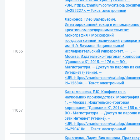
паролю из сети Интернет (чтение). —
<URL:https://znanium.com/catalog/docume
id=255227>. — Текст: электронный
Ларионов, Глеб Валерьевич.
Интегрированный товар в инновационно
креативном предпринимательстве:
Монография / Московский
государственный технический университ
им. Н.Э. Баумана Национальный
11056
исследовательский университет. — 1. —
Москва: Издательско-торговая корпора
"Дашков и К", 2015. — 176 с. — ВО -
Магистратура. — Доступ по паролю из се
Интернет (чтение). —
<URL:https://znanium.com/catalog/docume
id=12684>. — Текст: электронный
Картамышева, Е.Ю. Конфликты в
наукоемких производствах: Монография.
1. — Москва: Издательско-торговая
корпорация "Дашков и К", 2014. — 155 с. 
11057
ВО - Магистратура. — Доступ по паролю 
сети Интернет (чтение). —
<URL:https://znanium.com/catalog/docume
id=290410>. — Текст: электронный
Кравченко, Лидия Викторовна. Практик