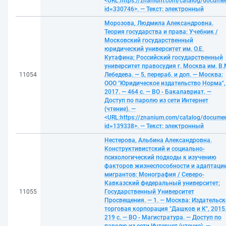
<URL:https://znanium.com/catalog/docume
id=330746>. — Текст: электронный
Морозова, Людмила Александровна.
Теория государства и права: Учебник /
Московский государственный
юридический университет им. О.Е.
Кутафина; Российский государственный
университет правосудия г. Москва им. В.
11054
Лебедева. — 5, перераб. и доп. — Москва:
ООО "Юридическое издательство Норма",
2017. — 464 с. — ВО - Бакалавриат. —
Доступ по паролю из сети Интернет
(чтение). —
<URL:https://znanium.com/catalog/docume
id=139338>. — Текст: электронный
Нестерова, Альбина Александровна.
Конструктивистский и социально-
психологический подходы к изучению
факторов жизнеспособности и адаптаци
мигрантов: Монография / Северо-
Кавказский федеральный университет;
11055
Государственный Университет
Просвещения. — 1. — Москва: Издательск
торговая корпорация "Дашков и К", 2015
219 с. — ВО - Магистратура. — Доступ по