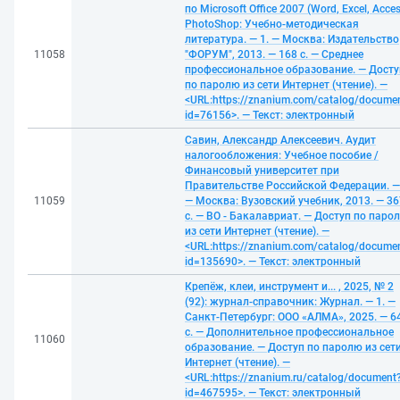
по Microsoft Office 2007 (Word, Excel, Acces
PhotoShop: Учебно-методическая
литература. — 1. — Москва: Издательство
11058
"ФОРУМ", 2013. — 168 с. — Среднее
профессиональное образование. — Досту
по паролю из сети Интернет (чтение). —
<URL:https://znanium.com/catalog/docume
id=76156>. — Текст: электронный
Савин, Александр Алексеевич. Аудит
налогообложения: Учебное пособие /
Финансовый университет при
Правительстве Российской Федерации. —
11059
— Москва: Вузовский учебник, 2013. — 36
с. — ВО - Бакалавриат. — Доступ по паро
из сети Интернет (чтение). —
<URL:https://znanium.com/catalog/docume
id=135690>. — Текст: электронный
Крепёж, клеи, инструмент и... , 2025, № 2
(92): журнал-справочник: Журнал. — 1. —
Санкт-Петербург: ООО «АЛМА», 2025. — 6
с. — Дополнительное профессиональное
11060
образование. — Доступ по паролю из сет
Интернет (чтение). —
<URL:https://znanium.ru/catalog/document
id=467595>. — Текст: электронный