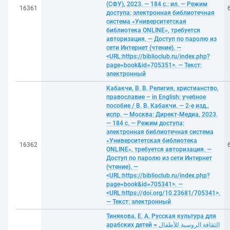
(СФУ), 2023. — 184 с.: ил. — Режим
16361
доступа: электронная библиотечная
система «Университетская
библиотека ONLINE», требуется
авторизация. — Доступ по паролю из
сети Интернет (чтение). —
<URL:https://biblioclub.ru/index.php?
page=book&id=705351>. — Текст:
электронный
Кабакчи, В. В. Религия, христианство,
православие – in English: учебное
пособие / В. В. Кабакчи. — 2-е изд.,
испр. — Москва: Директ-Медиа, 2023.
— 184 с. — Режим доступа:
электронная библиотечная система
«Университетская библиотека
16362
ONLINE», требуется авторизация. —
Доступ по паролю из сети Интернет
(чтение). —
<URL:https://biblioclub.ru/index.php?
page=book&id=705341>. —
<URL:https://doi.org/10.23681/705341>.
— Текст: электронный
Тинякова, Е. А. Русская культура для
арабских детей = الثقافة الروسیة للأطفال