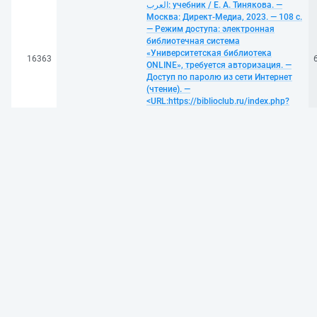
العرب: учебник / Е. А. Тинякова. —
Москва: Директ-Медиа, 2023. — 108 с.
— Режим доступа: электронная
библиотечная система
«Университетская библиотека
16363
ONLINE», требуется авторизация. —
Доступ по паролю из сети Интернет
(чтение). —
<URL:https://biblioclub.ru/index.php?
page=book&id=705250>. —
<URL:https://doi.org/10.23681/705250>.
— Текст: электронный
Миньяр-Белоручева, А. П. Английский
язык: история, политика,
международные отношения: учебное
пособие для студентов бакалавриата
и специалитета: учебное пособие / А.
П. Миньяр-Белоручева, Е. В.
Княжинская, С. В. Петросянц. —
Москва: Директ-Медиа, 2023. — 176 с.
— Режим доступа: электронная
16364
библиотечная система
«Университетская библиотека
ONLINE», требуется авторизация. —
Доступ по паролю из сети Интернет
(чтение). —