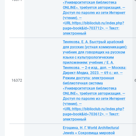
«Университетская библиотека
ONLINE», требуется авторизация. —
Доступ по паролю из сети Интернет
(чтение). —
<URL:https://biblioclub.ru/index.php?
page=book&id=703712>. — Текст:
электронный
Тинякова, Е. А. Быстрый арабский
для русских (устная коммуникация):
учебник для говорящих на русском
языке с культурологическим
приложением: учебник / Е. А.
Тинякова. — 2-е изд., доп. — Москва:
Директ-Медиа, 2023. — 69 с.: ил. —
Режим доступа: электронная
16372
библиотечная система
«Университетская библиотека
ONLINE», требуется авторизация. —
Доступ по паролю из сети Интернет
(чтение). —
<URL:https://biblioclub.ru/index.php?
page=book&id=703612>. — Текст:
электронный
Егошина, Н. Г. World Architectural
Jewels = Сокровища мировой