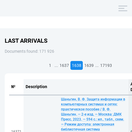
LAST ARRIVALS
Documents found: 171 926
...
...
1
1637
1638
1639
17193
№
Description
Шаньгин, В. Ф. Защита информации в
компьютерных системах и сетях:
практическое пособие / В. Ф.
Шаньгин. — 2-е изд. — Москва: ДМК
Пресс, 2023. — 594 с.: ил., табл., схем.
— Режим доступа: электронная
библиотечная система
16371