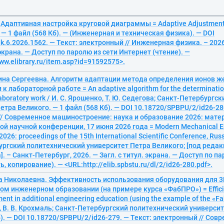
. Адаптивная настройка круговой диаграммы = Adaptive Adjustment o
. — 1 файл (568 Кб). — (Инженерная и техническая физика). — DOI
ik.6.2026.1562. — Текст: электронный // Инженерная физика. – 2026.
 экрана. — Доступ по паролю из сети Интернет (чтение). —
ww.elibrary.ru/item.asp?id=91592575>.
на Сергеевна. Алгоритм адаптации метода определения ионов жел
 лабораторной работе = An adaptive algorithm for the determination o
 laboratory work / И. С. Ярошенко, Т. Ю. Седегова; Санкт-Петербург
етра Великого. — 1 файл (568 Кб). — DOI 10.18720/SPBPU/2/id26-28
// Современное машиностроение: наука и образование 2026: мате
 научной конференции, 17 июня 2026 года = Modern Mechanical En
026: proceedings of the 15th International Scientific Conference, Russ
ргский политехнический университет Петра Великого; [под редакц
]. – Санкт-Петербург, 2026. — Загл. с титул. экрана. — Доступ по п
ь, копирование). — <URL:http://elib.spbstu.ru/dl/2/id26-280.pdf>.
а Николаевна. Эффективность использования оборудования для 3
м инженерном образовании (на примере курса «ФабПРО») = Efficie
ment in additional engineering education (using the example of the «
, В. В. Крохмаль; Санкт-Петербургский политехнический университ
б). — DOI 10.18720/SPBPU/2/id26-279. — Текст: электронный // Сов