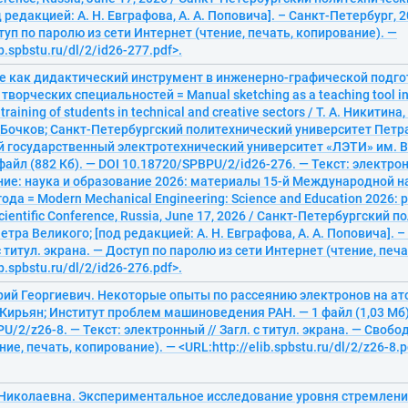
 редакцией: А. Н. Евграфова, А. А. Поповича]. – Санкт-Петербург, 20
туп по паролю из сети Интернет (чтение, печать, копирование). —
ib.spbstu.ru/dl/2/id26-277.pdf>.
е как дидактический инструмент в инженерно-графической подго
творческих специальностей = Manual sketching as a teaching tool in
training of students in technical and creative sectors / Т. А. Никитина,
. Бочков; Санкт-Петербургский политехнический университет Петра
 государственный электротехнический университет «ЛЭТИ» им. В
 файл (882 Кб). — DOI 10.18720/SPBPU/2/id26-276. — Текст: электр
ие: наука и образование 2026: материалы 15-й Международной н
ода = Modern Mechanical Engineering: Science and Education 2026: p
Scientific Conference, Russia, June 17, 2026 / Санкт-Петербургский 
етра Великого; [под редакцией: А. Н. Евграфова, А. А. Поповича]. 
с титул. экрана. — Доступ по паролю из сети Интернет (чтение, печ
ib.spbstu.ru/dl/2/id26-276.pdf>.
рий Георгиевич. Некоторые опыты по рассеянию электронов на ат
 В. Кирьян; Институт проблем машиноведения РАН. — 1 файл (1,03 Мб)
U/2/z26-8. — Текст: электронный // Загл. с титул. экрана. — Свобо
ие, печать, копирование). — <URL:http://elib.spbstu.ru/dl/2/z26-8.p
 Николаевна. Экспериментальное исследование уровня стремлен