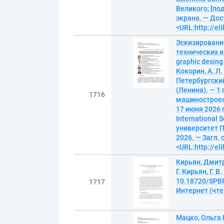
Великого; [под
экрана. — Дос
<URL:http://el
Эскизировани
технических и 
graphic desing 
Кокорин, А. Л
Петербургский
(Ленина). — 1
1716
машиностроен
17 июня 2026 г
International 
университет П
2026. — Загл. 
<URL:http://el
Кирьян, Дмит
Г. Кирьян, Г.
10.18720/SPBP
1717
Интернет (чтен
Мацко, Ольга