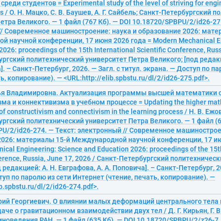
реди студентов = Experimental study of the level of striving for engi
 / О. Н. Мацко, С. В. Баушев, А. Г. Сайбель; Санкт-Петербургский 
етра Великого. — 1 файл (767 Кб). — DOI 10.18720/SPBPU/2/id26-27
// Современное машиностроение: наука и образование 2026: мате
 научной конференции, 17 июня 2026 года = Modern Mechanical En
026: proceedings of the 15th International Scientific Conference, Russ
ргский политехнический университет Петра Великого; [под редакц
]. – Санкт-Петербург, 2026. — Загл. с титул. экрана. — Доступ по п
ь, копирование). — <URL:http://elib.spbstu.ru/dl/2/id26-275.pdf>.
ья Владимировна. Актуализация программы высшей математики 
ма и коннективизма в учебном процессе = Updating the higher mat
of constructivism and connectivism in the learning process / Н. В. Ежо
ргский политехнический университет Петра Великого. — 1 файл (6
U/2/id26-274. — Текст: электронный // Современное машинострое
2026: материалы 15-й Международной научной конференции, 17 ию
cal Engineering: Science and Education 2026: proceedings of the 15th
nference, Russia, June 17, 2026 / Санкт-Петербургский политехниче
 редакцией: А. Н. Евграфова, А. А. Поповича]. – Санкт-Петербург, 20
туп по паролю из сети Интернет (чтение, печать, копирование). —
ib.spbstu.ru/dl/2/id26-274.pdf>.
рий Георгиевич. О влиянии малых деформаций центрального тела 
даче о гравитационном взаимодействии двух тел / Д. Г. Кирьян, Г. В
оведения РАН. — 1 файл (635 Кб). — DOI 10.18720/SPBPU/2/z26-7.