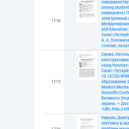
совершенству с
among students
университет П
электронный 
1718
Международной
and Education 2
Санкт-Петербу
А. А. Поповича
(чтение, печат
Ежова, Натал
конструктивиз
using theories 
Санкт-Петербу
10.18720/SPBP
1719
образование 
Modern Mechani
Scientific Co
Великого; [под
экрана. — Дос
<URL:http://el
Кирьян, Дмит
спутника в за
проблем машин