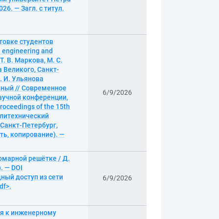
26. — Загл. с титул.
товке студентов
 engineering and
 Т. В. Маркова, М. С.
 Великого, Санкт-
. И. Ульянова
онный // Современное
6/9/2026
аучной конференции,
roceedings of the 15th
политехнический
– Санкт-Петербург,
ать, копирование). —
омарной решётке / Д.
. — DOI
дный доступ из сети
6/9/2026
df>.
ия к инженерному