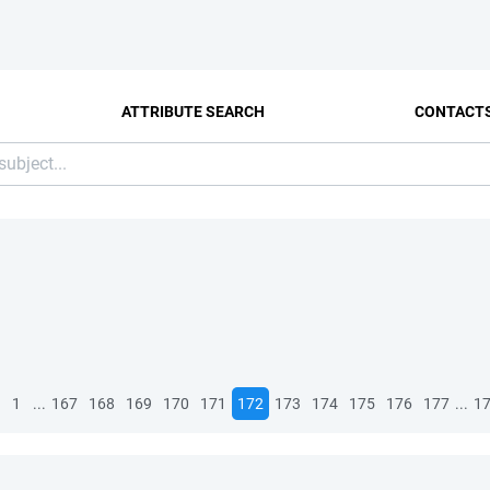
ATTRIBUTE SEARCH
CONTACT
...
...
1
167
168
169
170
171
172
173
174
175
176
177
1