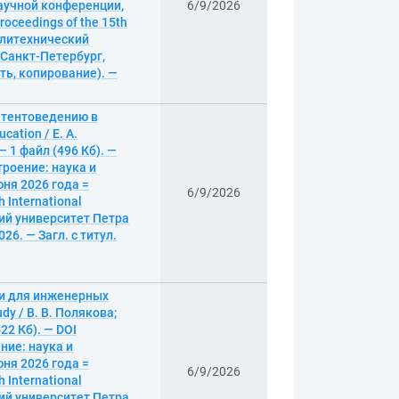
аучной конференции,
6/9/2026
roceedings of the 15th
политехнический
– Санкт-Петербург,
ать, копирование). —
атентоведению в
cation / Е. А.
 1 файл (496 Кб). —
роение: наука и
ня 2026 года =
6/9/2026
 International
ский университет Петра
26. — Загл. с титул.
ии для инженерных
dy / В. В. Полякова;
22 Кб). — DOI
ние: наука и
ня 2026 года =
6/9/2026
 International
ский университет Петра