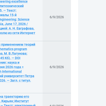
neering excellence
политехнический
5. — Текст:
риалы 15-й
6/9/2026
gineering: Science
ia, June 17, 2026 /
ией: А. Н. Евграфова,
аролю из сети Интернет
с применением теорий
hematics program
ва, М. В.Лагунова;
45 Кб). — DOI
ние: наука и
ня 2026 года =
6/9/2026
 International
ский университет Петра
26. — Загл. с титул.
на траекторию его
. Кирьян; Институт
 — Текст: электронный