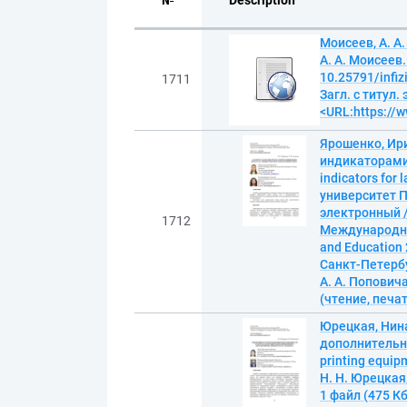
№
Description
Моисеев, А. А
А. А. Моисеев
10.25791/infiz
1711
Загл. с титул.
<URL:https://w
Ярошенко, Ири
индикаторами к
indicators for
университет П
электронный 
1712
Международной
and Education 2
Санкт-Петербу
А. А. Поповича
(чтение, печат
Юрецкая, Нин
дополнительно
printing equip
Н. Н. Юрецкая
1 файл (475 К