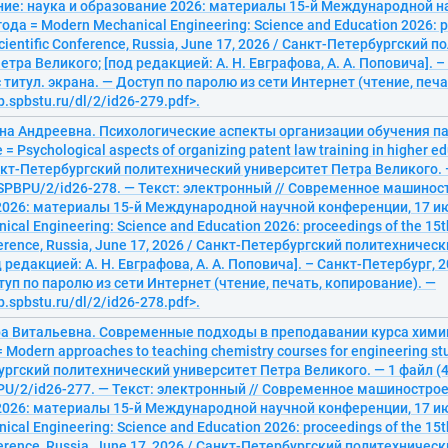
ие: наука и образование 2026: материалы 15-й Международной н
ода = Modern Mechanical Engineering: Science and Education 2026: p
Scientific Conference, Russia, June 17, 2026 / Санкт-Петербургский 
етра Великого; [под редакцией: А. Н. Евграфова, А. А. Поповича]. 
с титул. экрана. — Доступ по паролю из сети Интернет (чтение, печ
ib.spbstu.ru/dl/2/id26-279.pdf>.
ена Андреевна. Психологические аспекты организации обучения п
 Psychological aspects of organizing patent law training in higher edu
кт-Петербургский политехнический университет Петра Великого. —
SPBPU/2/id26-278. — Текст: электронный // Современное машиност
2026: материалы 15-й Международной научной конференции, 17 ию
cal Engineering: Science and Education 2026: proceedings of the 15th
nference, Russia, June 17, 2026 / Санкт-Петербургский политехниче
 редакцией: А. Н. Евграфова, А. А. Поповича]. – Санкт-Петербург, 20
туп по паролю из сети Интернет (чтение, печать, копирование). —
ib.spbstu.ru/dl/2/id26-278.pdf>.
ра Витальевна. Современные подходы в преподавании курса хим
Modern approaches to teaching chemistry courses for engineering stu
ргский политехнический университет Петра Великого. — 1 файл (4
U/2/id26-277. — Текст: электронный // Современное машинострое
2026: материалы 15-й Международной научной конференции, 17 ию
cal Engineering: Science and Education 2026: proceedings of the 15th
nference, Russia, June 17, 2026 / Санкт-Петербургский политехниче