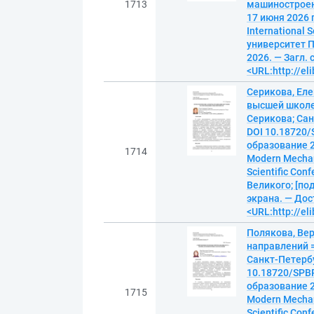
1713
машиностроен
17 июня 2026 г
International 
университет П
2026. — Загл. 
<URL:http://el
Серикова, Ел
высшей школе =
Серикова; Сан
DOI 10.18720/
образование 
1714
Modern Mechani
Scientific Co
Великого; [под
экрана. — Дос
<URL:http://el
Полякова, Ве
направлений = 
Санкт-Петербу
10.18720/SPBP
образование 
1715
Modern Mechani
Scientific Co