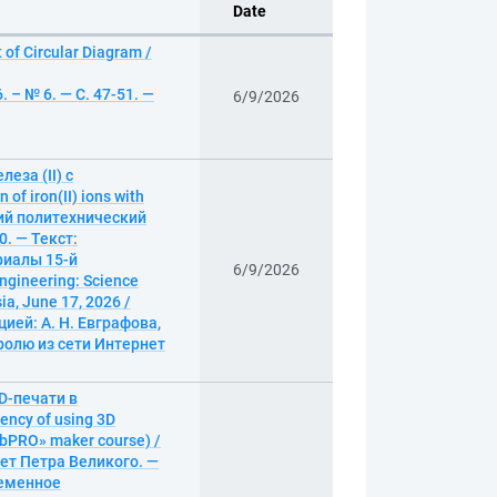
Date
f Circular Diagram /
 – № 6. — С. 47-51. —
6/9/2026
еза (II) с
f iron(II) ions with
ский политехнический
0. — Текст:
риалы 15-й
6/9/2026
gineering: Science
ia, June 17, 2026 /
ией: А. Н. Евграфова,
аролю из сети Интернет
D-печати в
ncy of using 3D
FabPRO» maker course) /
ет Петра Великого. —
ременное