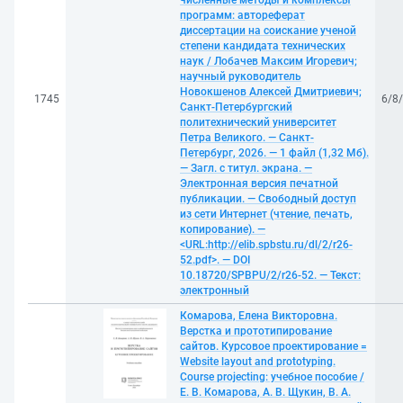
численные методы и комплексы
программ: автореферат
диссертации на соискание ученой
степени кандидата технических
наук / Лобачев Максим Игоревич;
научный руководитель
Новокшенов Алексей Дмитриевич;
1745
6/8
Санкт-Петербургский
политехнический университет
Петра Великого. — Санкт-
Петербург, 2026. — 1 файл (1,32 Мб).
— Загл. с титул. экрана. —
Электронная версия печатной
публикации. — Свободный доступ
из сети Интернет (чтение, печать,
копирование). —
<URL:http://elib.spbstu.ru/dl/2/r26-
52.pdf>. — DOI
10.18720/SPBPU/2/r26-52. — Текст:
электронный
Комарова, Елена Викторовна.
Верстка и прототипирование
сайтов. Курсовое проектирование =
Website layout and prototyping.
Course projecting: учебное пособие /
Е. В. Комарова, А. В. Щукин, В. А.