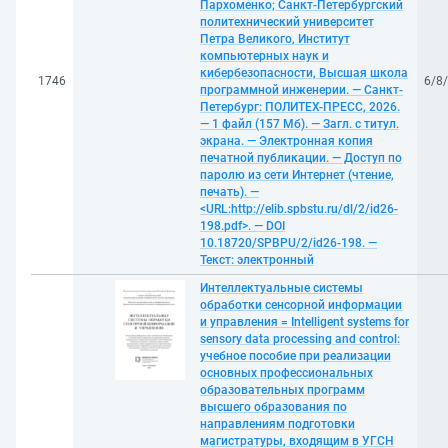
Пархоменко; Санкт-Петербургский
политехнический университет
Петра Великого, Институт
компьютерных наук и
кибербезопасности, Высшая школа
1746
6/8
программной инженерии. — Санкт-
Петербург: ПОЛИТЕХ-ПРЕСС, 2026.
— 1 файл (157 Мб). — Загл. с титул.
экрана. — Электронная копия
печатной публикации. — Доступ по
паролю из сети Интернет (чтение,
печать). —
<URL:http://elib.spbstu.ru/dl/2/id26-
198.pdf>. — DOI
10.18720/SPBPU/2/id26-198. —
Текст: электронный
Интеллектуальные системы
обработки сенсорной информации
и управления = Intelligent systems for
sensory data processing and control:
учебное пособие при реализации
основных профессиональных
образовательных программ
высшего образования по
направлениям подготовки
магистратуры, входящим в УГСН