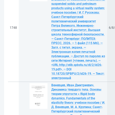
suspended solids and petroleum
products using a virtual reality system:
учебное пособие / И. Г. Русскова;
Санкт-Петербургский
политехнический университет
Петра Великого, Инженерно-
1748
6/8
строительный институт, Высшая
школа техносферной безопасности.
— Санкт-Петербург: ПОЛИТЕХ-
ПРЕСС, 2026. — 1 файл (115 Мб). —
Загл. с титул. экрана. —
Электронная копия печатной
публикации. — Доступ по паролю из
сети Интернет (чтение, печать). —
<URL:http://elib.spbstu.ru/dl/2/id26-
19.pdf>. — DOI
10.18720/SPBPU/2/id26-19. — Текст:
электронный
Веневцев, Иван Дмитриевич.
Динамика твердого тела. Основы
теории упругости = Rigid body
dynamics. Fundamentals of the
elasticity theory: учебное пособие / И.
Д. Веневцев, М. А. Крупина; Санкт-
Петербургский политехнический