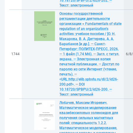
10.18720/SPBPU/2/id26-202. —
Текст: электронный
Основы государственной
регламентации деятельности
организации = Fundamentals of state
regulation of an organization’s
activities: учебное пособие / [О. Н.
Макарова, В. А. Дегтерева, А. А.
Барабанов [и др.]. — Санкт-
Петербург: ПОЛИТЕХ-ПРЕСС, 2026.
1744
— 1 файл (1,74 Мб). — Загл. с титул.
6/8
экрана. — Электронная копия
печатной публикации. — Доступ по
паролю из сети Интернет (чтение,
печать). —
<URL:http://elib.spbstu.ru/dl/2/id26-
200.pdf>. — DOI
10.18720/SPBPU/2/id26-200. —
Текст: электронный
Лобачев, Максим Игоревич.
Математическое моделирование
квазибессиловых соленоидов для
получения сильных магнитных
полей: специальность 1.2.2.
Математическое моделирование,