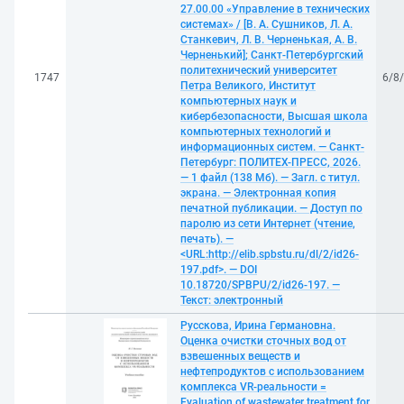
27.00.00 «Управление в технических
системах» / [В. А. Сушников, Л. А.
Станкевич, Л. В. Черненькая, А. В.
Черненький]; Санкт-Петербургский
политехнический университет
1747
6/8
Петра Великого, Институт
компьютерных наук и
кибербезопасности, Высшая школа
компьютерных технологий и
информационных систем. — Санкт-
Петербург: ПОЛИТЕХ-ПРЕСС, 2026.
— 1 файл (138 Мб). — Загл. с титул.
экрана. — Электронная копия
печатной публикации. — Доступ по
паролю из сети Интернет (чтение,
печать). —
<URL:http://elib.spbstu.ru/dl/2/id26-
197.pdf>. — DOI
10.18720/SPBPU/2/id26-197. —
Текст: электронный
Русскова, Ирина Германовна.
Оценка очистки сточных вод от
взвешенных веществ и
нефтепродуктов с использованием
комплекса VR-реальности =
Evaluation of wastewater treatment for