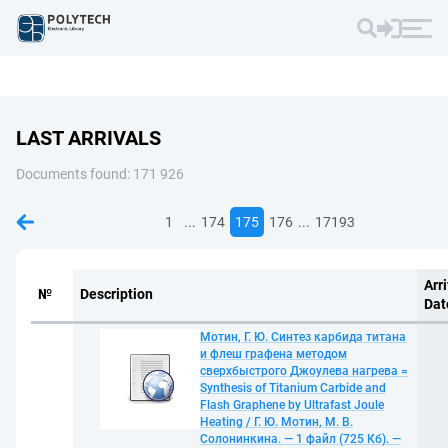
LAST ARRIVALS
Documents found: 171 926
...
...
1
174
175
176
17193
Arri
№
Description
Dat
Мотин, Г. Ю. Синтез карбида титана
и флеш графена методом
сверхбыстрого Джоулева нагрева =
Synthesis of Titanium Carbide and
Flash Graphene by Ultrafast Joule
Heating / Г. Ю. Мотин, М. В.
Солонинкина. — 1 файл (725 Кб). —