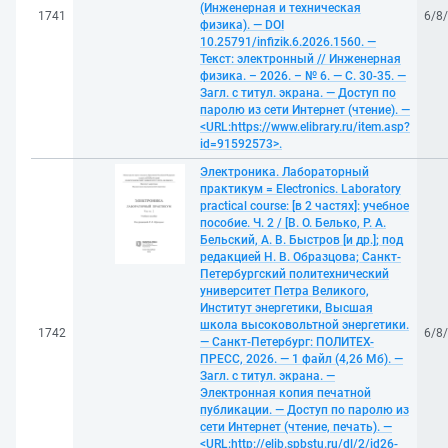
(Инженерная и техническая
1741
6/8
физика). — DOI
10.25791/infizik.6.2026.1560. —
Текст: электронный // Инженерная
физика. – 2026. – № 6. — С. 30-35. —
Загл. с титул. экрана. — Доступ по
паролю из сети Интернет (чтение). —
<URL:https://www.elibrary.ru/item.asp?
id=91592573>.
Электроника. Лабораторный
практикум = Electronics. Laboratory
practical course: [в 2 частях]: учебное
пособие. Ч. 2 / [В. О. Белько, Р. А.
Бельский, А. В. Быстров [и др.]; под
редакцией Н. В. Образцова; Санкт-
Петербургский политехнический
университет Петра Великого,
Институт энергетики, Высшая
школа высоковольтной энергетики.
1742
6/8
— Санкт-Петербург: ПОЛИТЕХ-
ПРЕСС, 2026. — 1 файл (4,26 Мб). —
Загл. с титул. экрана. —
Электронная копия печатной
публикации. — Доступ по паролю из
сети Интернет (чтение, печать). —
<URL:http://elib.spbstu.ru/dl/2/id26-