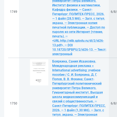
университет Петра Великого,
Институт физики и математики,
Кафедра физики. — Санкт-
1749
6/8
Петербург: ПОЛИТЕХ-ПРЕСС, 2026.
— 1 файл (28,5 Мб). — Загл. с титул.
экрана. — Электронная копия
печатной публикации. — Доступ по
паролю из сети Интернет (чтение,
печать). —
<URL:http://elib.spbstu.ru/dl/2/id26-
13.pdf>. — DOI
10.18720/SPBPU/2/id26-13. — Текст:
электронный
Бояркина, Сания Исааковна.
Международная реклама =
International advertising: учебное
пособие / С. И. Бояркина, Д. Г.
Попов, В. В. Фокина; Санкт-
Петербургский политехнический
университет Петра Великого,
Гуманитарный институт, Высшая
школа медиакоммуникаций и
связей с общественностью. —
1750
6/8
Санкт-Петербург: ПОЛИТЕХ-ПРЕСС,
2026. — 1 файл (1,30 Мб). — Загл. с
титул. экрана. — Электронная