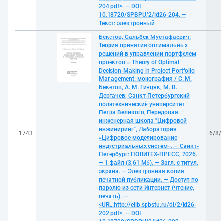
204.pdf>. — DOI
10.18720/SPBPU/2/id26-204. —
Текст: электронный
Бекетов, Сальбек Мустафаевич.
Теория принятия оптимальных
решений в управлении портфелем
проектов = Theory of Optimal
Decision-Making in Project Portfolio
Management: монография / С. М.
Бекетов, А. М. Гинцяк, М. В.
Дергачев; Санкт-Петербургский
политехнический университет
Петра Великого, Передовая
инженерная школа "Цифровой
инжиниринг", Лаборатория
1743
6/8
«Цифровое моделирование
индустриальных систем». — Санкт-
Петербург: ПОЛИТЕХ-ПРЕСС, 2026.
— 1 файл (3,61 Мб). — Загл. с титул.
экрана. — Электронная копия
печатной публикации. — Доступ по
паролю из сети Интернет (чтение,
печать). —
<URL:http://elib.spbstu.ru/dl/2/id26-
202.pdf>. — DOI