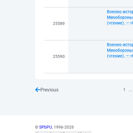
Военно-истор
Минобороны Р
(чтение). — 
25589
Военно-истор
Минобороны Р
(чтение). — 
25590
Previous
...
1
©
SPbPU
, 1996-2026