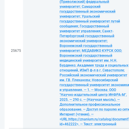
(Приволжский) федеральный
университет; Самарский
государственный экономический
университет; Уральский
государственный университет путей
сообщения; Государственный
университет управления; Санкт-
Петербургский государственный
экономический университет;
Воронежский государственный
25675
университет; МЕДАВИКО КУРСК ООО;
Воронежский государственный
медицинский университет им. Н.Н.
Бурденко; Академия труда и социальных
отношений, ИЭиП ф-л в г. Севастополе;
Российский экономический университет
им. Г.В. Плеханова; Новосибирский
государственный университет экономик
и управления. — 1. — Москва: ООО
"Научно-издательский центр ИНФРА-М",
2025. — 290 с. — (Научная мысль). —
Дополнительное профессиональное
образование. — Доступ по паролю из сет
Интернет (чтение). —
<URL:https://znanium.ru/catalog/document
id=462222>. — Текст: электронный