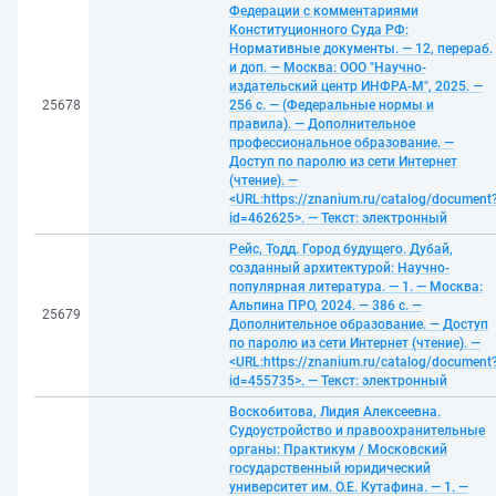
Федерации с комментариями
Конституционного Суда РФ:
Нормативные документы. — 12, перераб.
и доп. — Москва: ООО "Научно-
издательский центр ИНФРА-М", 2025. —
25678
256 с. — (Федеральные нормы и
правила). — Дополнительное
профессиональное образование. —
Доступ по паролю из сети Интернет
(чтение). —
<URL:https://znanium.ru/catalog/document
id=462625>. — Текст: электронный
Рейс, Тодд. Город будущего. Дубай,
созданный архитектурой: Научно-
популярная литература. — 1. — Москва:
Альпина ПРО, 2024. — 386 с. —
25679
Дополнительное образование. — Доступ
по паролю из сети Интернет (чтение). —
<URL:https://znanium.ru/catalog/document
id=455735>. — Текст: электронный
Воскобитова, Лидия Алексеевна.
Судоустройство и правоохранительные
органы: Практикум / Московский
государственный юридический
университет им. О.Е. Кутафина. — 1. —