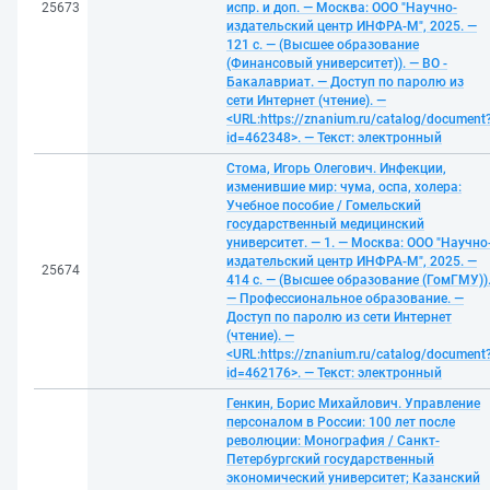
25673
испр. и доп. — Москва: ООО "Научно-
издательский центр ИНФРА-М", 2025. —
121 с. — (Высшее образование
(Финансовый университет)). — ВО -
Бакалавриат. — Доступ по паролю из
сети Интернет (чтение). —
<URL:https://znanium.ru/catalog/document
id=462348>. — Текст: электронный
Стома, Игорь Олегович. Инфекции,
изменившие мир: чума, оспа, холера:
Учебное пособие / Гомельский
государственный медицинский
университет. — 1. — Москва: ООО "Научно
издательский центр ИНФРА-М", 2025. —
25674
414 с. — (Высшее образование (ГомГМУ))
— Профессиональное образование. —
Доступ по паролю из сети Интернет
(чтение). —
<URL:https://znanium.ru/catalog/document
id=462176>. — Текст: электронный
Генкин, Борис Михайлович. Управление
персоналом в России: 100 лет после
революции: Монография / Санкт-
Петербургский государственный
экономический университет; Казанский