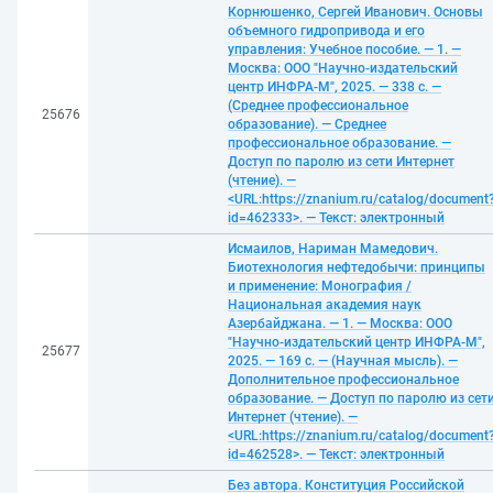
Корнюшенко, Сергей Иванович. Основы
объемного гидропривода и его
управления: Учебное пособие. — 1. —
Москва: ООО "Научно-издательский
центр ИНФРА-М", 2025. — 338 с. —
(Среднее профессиональное
25676
образование). — Среднее
профессиональное образование. —
Доступ по паролю из сети Интернет
(чтение). —
<URL:https://znanium.ru/catalog/document
id=462333>. — Текст: электронный
Исмаилов, Нариман Мамедович.
Биотехнология нефтедобычи: принципы
и применение: Монография /
Национальная академия наук
Азербайджана. — 1. — Москва: ООО
"Научно-издательский центр ИНФРА-М",
25677
2025. — 169 с. — (Научная мысль). —
Дополнительное профессиональное
образование. — Доступ по паролю из сет
Интернет (чтение). —
<URL:https://znanium.ru/catalog/document
id=462528>. — Текст: электронный
Без автора. Конституция Российской