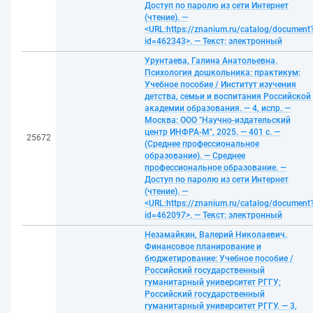
Доступ по паролю из сети Интернет
(чтение). —
<URL:https://znanium.ru/catalog/document
id=462343>. — Текст: электронный
Урунтаева, Галина Анатольевна.
Психология дошкольника: практикум:
Учебное пособие / Институт изучения
детства, семьи и воспитания Российской
академии образования. — 4, испр. —
Москва: ООО "Научно-издательский
центр ИНФРА-М", 2025. — 401 с. —
25672
(Среднее профессиональное
образование). — Среднее
профессиональное образование. —
Доступ по паролю из сети Интернет
(чтение). —
<URL:https://znanium.ru/catalog/document
id=462097>. — Текст: электронный
Незамайкин, Валерий Николаевич.
Финансовое планирование и
бюджетирование: Учебное пособие /
Российский государственный
гуманитарный университет РГГУ;
Российский государственный
гуманитарный университет РГГУ. — 3,