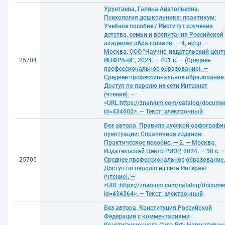
Урунтаева, Галина Анатольевна.
Психология дошкольника: практикум:
Учебное пособие / Институт изучения
детства, семьи и воспитания Российской
академии образования. — 4, испр. —
Москва: ООО "Научно-издательский цент
25704
ИНФРА-М", 2024. — 401 с. — (Среднее
профессиональное образование). —
Среднее профессиональное образование.
Доступ по паролю из сети Интернет
(чтение). —
<URL:https://znanium.com/catalog/docume
id=434602>. — Текст: электронный
Без автора. Правила русской орфографи
пунктуации: Справочное издание:
Практическое пособие. — 2. — Москва:
Издательский Центр РИОР, 2024. — 98 с. 
25705
Среднее профессиональное образование.
Доступ по паролю из сети Интернет
(чтение). —
<URL:https://znanium.com/catalog/docume
id=434364>. — Текст: электронный
Без автора. Конституция Российской
Федерации с комментариями