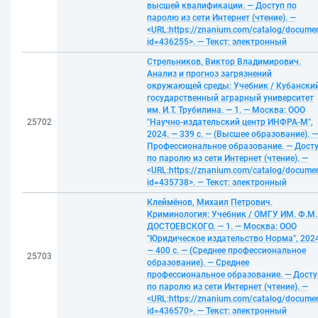
высшей квалификации. — Доступ по
паролю из сети Интернет (чтение). —
<URL:https://znanium.com/catalog/docume
id=436255>. — Текст: электронный
Стрельников, Виктор Владимирович.
Анализ и прогноз загрязнений
окружающей среды: Учебник / Кубански
государственный аграрный университет
им. И.Т. Трубилина. — 1. — Москва: ООО
25702
"Научно-издательский центр ИНФРА-М",
2024. — 339 с. — (Высшее образование). —
Профессиональное образование. — Дост
по паролю из сети Интернет (чтение). —
<URL:https://znanium.com/catalog/docume
id=435738>. — Текст: электронный
Клеймёнов, Михаил Петрович.
Криминология: Учебник / ОМГУ ИМ. Ф.М.
ДОСТОЕВСКОГО. — 1. — Москва: ООО
"Юридическое издательство Норма", 2024
— 400 с. — (Среднее профессиональное
25703
образование). — Среднее
профессиональное образование. — Досту
по паролю из сети Интернет (чтение). —
<URL:https://znanium.com/catalog/docume
id=436570>. — Текст: электронный