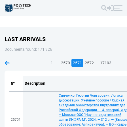
LAST ARRIVALS
Documents found: 171 926
...
...
1
2570
2571
2572
17193
№
Description
Синченко, Георгий Чонгарович. Логика
диссертации: Учебное пособие / Омская
академия Министерства внутренних дел
Российской Федерации. — 4, перераб. и до
— Москва: ООО "Научно-издательский
25701
центр ИНФРА-М", 2024. — 312 с. — (Высше
образование: Аспирантура). — ВО - Кадр