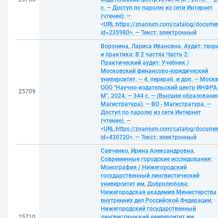
с. — Доступ по паролю из сети Интернет
(чтение). —
<URL:https://znanium.com/catalog/docume
id=235980>. — Текст: электронный
Воронина, Лариса Ивановна. Аудит: теор
и практика: В 2 частях Часть 2:
Практический аудит: Учебник /
Московский финансово-юридический
университет. — 4, перераб. и доп. — Москв
ООО "Научно-издательский центр ИНФРА
25709
М", 2024. — 344 с. — (Высшее образование
Магистратура). — ВО - Магистратура. —
Доступ по паролю из сети Интернет
(чтение). —
<URL:https://znanium.com/catalog/docume
id=430720>. — Текст: электронный
Савченко, Ирина Александровна.
Современные городские исследования:
Монография / Нижегородский
государственный лингвистический
университет им. Добролюбова;
Нижегородская академия Министерства
внутренних дел Российской Федерации;
Нижегородский государственный
25710
лингвистический университет им.