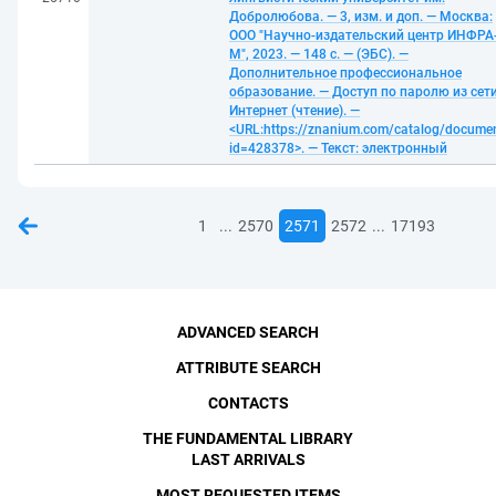
Добролюбова. — 3, изм. и доп. — Москва:
ООО "Научно-издательский центр ИНФРА
М", 2023. — 148 с. — (ЭБС). —
Дополнительное профессиональное
образование. — Доступ по паролю из сет
Интернет (чтение). —
<URL:https://znanium.com/catalog/docume
id=428378>. — Текст: электронный
...
...
1
2570
2571
2572
17193
ADVANCED SEARCH
ATTRIBUTE SEARCH
CONTACTS
THE FUNDAMENTAL LIBRARY
LAST ARRIVALS
MOST REQUESTED ITEMS