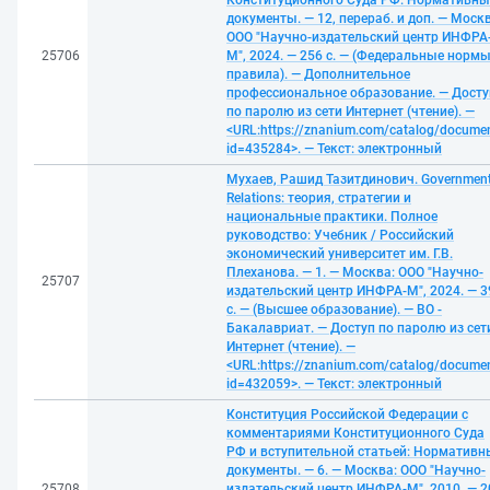
Конституционного Суда РФ: Нормативны
документы. — 12, перераб. и доп. — Москв
ООО "Научно-издательский центр ИНФРА
25706
М", 2024. — 256 с. — (Федеральные нормы
правила). — Дополнительное
профессиональное образование. — Досту
по паролю из сети Интернет (чтение). —
<URL:https://znanium.com/catalog/docume
id=435284>. — Текст: электронный
Мухаев, Рашид Тазитдинович. Governmen
Relations: теория, стратегии и
национальные практики. Полное
руководство: Учебник / Российский
экономический университет им. Г.В.
Плеханова. — 1. — Москва: ООО "Научно-
25707
издательский центр ИНФРА-М", 2024. — 3
с. — (Высшее образование). — ВО -
Бакалавриат. — Доступ по паролю из сет
Интернет (чтение). —
<URL:https://znanium.com/catalog/docume
id=432059>. — Текст: электронный
Конституция Российской Федерации с
комментариями Конституционного Суда
РФ и вступительной статьей: Нормативн
документы. — 6. — Москва: ООО "Научно-
25708
издательский центр ИНФРА-М", 2010. — 2