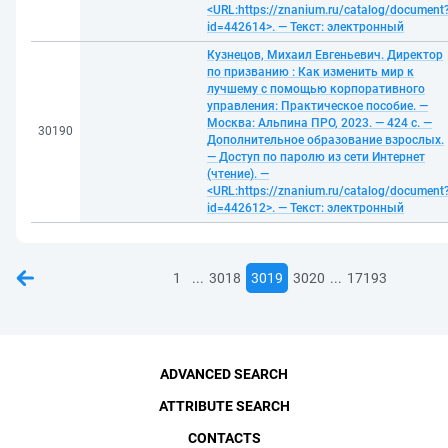
<URL:https://znanium.ru/catalog/document
id=442614>. — Текст: электронный
Кузнецов, Михаил Евгеньевич. Директор
по призванию : Как изменить мир к
лучшему с помощью корпоративного
управления: Практическое пособие. —
Москва: Альпина ПРО, 2023. — 424 с. —
30190
Дополнительное образование взрослых.
— Доступ по паролю из сети Интернет
(чтение). —
<URL:https://znanium.ru/catalog/document
id=442612>. — Текст: электронный
...
...
1
3018
3019
3020
17193
ADVANCED SEARCH
ATTRIBUTE SEARCH
CONTACTS