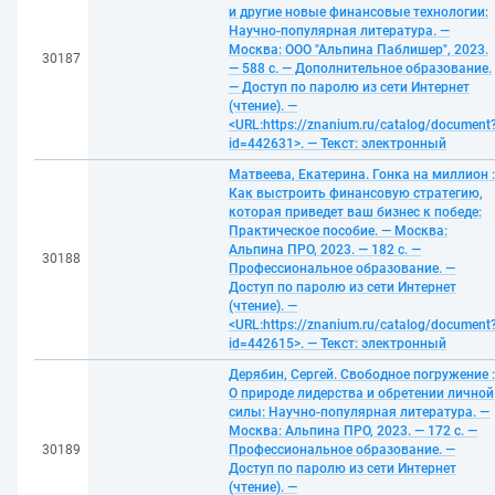
и другие новые финансовые технологии:
Научно-популярная литература. —
Москва: ООО "Альпина Паблишер", 2023.
30187
— 588 с. — Дополнительное образование.
— Доступ по паролю из сети Интернет
(чтение). —
<URL:https://znanium.ru/catalog/document
id=442631>. — Текст: электронный
Матвеева, Екатерина. Гонка на миллион :
Как выстроить финансовую стратегию,
которая приведет ваш бизнес к победе:
Практическое пособие. — Москва:
Альпина ПРО, 2023. — 182 с. —
30188
Профессиональное образование. —
Доступ по паролю из сети Интернет
(чтение). —
<URL:https://znanium.ru/catalog/document
id=442615>. — Текст: электронный
Дерябин, Сергей. Свободное погружение :
О природе лидерства и обретении личной
силы: Научно-популярная литература. —
Москва: Альпина ПРО, 2023. — 172 с. —
30189
Профессиональное образование. —
Доступ по паролю из сети Интернет
(чтение). —