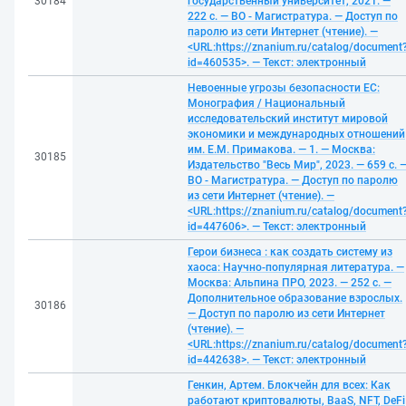
30184
государственный университет, 2021. —
222 с. — ВО - Магистратура. — Доступ по
паролю из сети Интернет (чтение). —
<URL:https://znanium.ru/catalog/document
id=460535>. — Текст: электронный
Невоенные угрозы безопасности ЕС:
Монография / Национальный
исследовательский институт мировой
экономики и международных отношений
им. Е.М. Примакова. — 1. — Москва:
30185
Издательство "Весь Мир", 2023. — 659 с. 
ВО - Магистратура. — Доступ по паролю
из сети Интернет (чтение). —
<URL:https://znanium.ru/catalog/document
id=447606>. — Текст: электронный
Герои бизнеса : как создать систему из
хаоса: Научно-популярная литература. —
Москва: Альпина ПРО, 2023. — 252 с. —
Дополнительное образование взрослых.
30186
— Доступ по паролю из сети Интернет
(чтение). —
<URL:https://znanium.ru/catalog/document
id=442638>. — Текст: электронный
Генкин, Артем. Блокчейн для всех: Как
работают криптовалюты, BaaS, NFT, DeFi