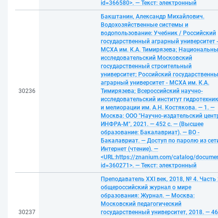
id=366580>. — Текст: электронный
Бакштанин, Александр Михайлович.
Водохозяйственные системы и
водопользование: Учебник / Российский
государственный аграрный университет 
МСХА им. К.А. Тимирязева; Национальн
исследовательский Московский
государственный строительный
университет; Российский государственн
аграрный университет - МСХА им. К.А.
30236
Тимирязева; Всероссийский научно-
исследовательский институт гидротехни
и мелиорации им. А.Н. Костякова. — 1. —
Москва: ООО "Научно-издательский цент
ИНФРА-М", 2021. — 452 с. — (Высшее
образование: Бакалавриат). — ВО -
Бакалавриат. — Доступ по паролю из сет
Интернет (чтение). —
<URL:https://znanium.com/catalog/docume
id=360271>. — Текст: электронный
Преподаватель XXI век, 2018, № 4. Часть 
общероссийский журнал о мире
образования: Журнал. — Москва:
Московский педагогический
30237
государственный университет, 2018. — 4