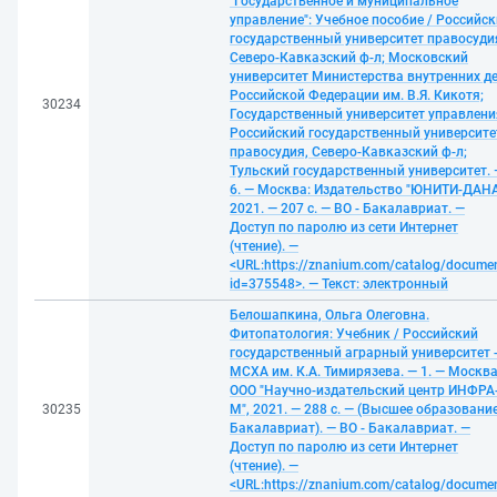
"Государственное и муниципальное
управление": Учебное пособие / Российс
государственный университет правосуди
Северо-Кавказский ф-л; Московский
университет Министерства внутренних д
Российской Федерации им. В.Я. Кикотя;
30234
Государственный университет управлени
Российский государственный университе
правосудия, Северо-Кавказский ф-л;
Тульский государственный университет. 
6. — Москва: Издательство "ЮНИТИ-ДАНА
2021. — 207 с. — ВО - Бакалавриат. —
Доступ по паролю из сети Интернет
(чтение). —
<URL:https://znanium.com/catalog/docume
id=375548>. — Текст: электронный
Белошапкина, Ольга Олеговна.
Фитопатология: Учебник / Российский
государственный аграрный университет 
МСХА им. К.А. Тимирязева. — 1. — Москва
ООО "Научно-издательский центр ИНФРА
30235
М", 2021. — 288 с. — (Высшее образование
Бакалавриат). — ВО - Бакалавриат. —
Доступ по паролю из сети Интернет
(чтение). —
<URL:https://znanium.com/catalog/docume