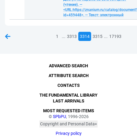
(чтение). —
<URL:https://znanium.ru/catalog/document
id=459448>. — Текст: электронный
...
...
1
3313
3314
3315
17193
ADVANCED SEARCH
ATTRIBUTE SEARCH
CONTACTS
THE FUNDAMENTAL LIBRARY
LAST ARRIVALS
MOST REQUESTED ITEMS
©
SPbPU
, 1996-2026
Copyright and Personal Data
The photographs are
Privacy policy
published with the