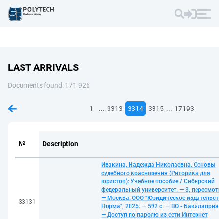
LAST ARRIVALS
Documents found: 171 926
...
...
1
3313
3314
3315
17193
№
Description
Ивакина, Надежда Николаевна. Основы
судебного красноречия (Риторика для
юристов): Учебное пособие / Сибирский
федеральный университет. — 3, пересмот
— Москва: ООО "Юридическое издательст
33131
Норма", 2025. — 592 с. — ВО - Бакалавриа
— Доступ по паролю из сети Интернет