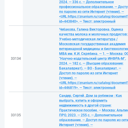
2024. — 336 с. — Дополнительное
профессиональное образование. — Досту
по паролю из сети Интернет (чтение). —
<URL:https://znanium.ru/catalog/document
id=443840>. — Текст: электронный
Чебакова, Галина Викторовна. Оценка
качества молока и молочных продуктов:
Учебно-методическая литература /
Московская государственная академия
ветеринарной медицины и биотехнологии
МВА им. К.И. Скрябина. — 1. — Москва: О
33134
"Научно-издательский центр ИНФРА-М",
2024. — 182 с. — (Высшее образование:
Бакалавриат). — ВО - Бакалавриат. —
Доступ по паролю из сети Интернет
(чтение). —
<URL:https://znanium.ru/catalog/document
id=446819>. — Текст: электронный
Сандер, Сергей. Дом за рубежом : Как
выбрать, купить и оформить
недвижимость в другой стране:
Практическое пособие. — Москва: Альпи
33135
ПРО, 2023. — 255 с. — Дополнительное
образование. — Доступ по паролю из сет
Интернет (чтение). —