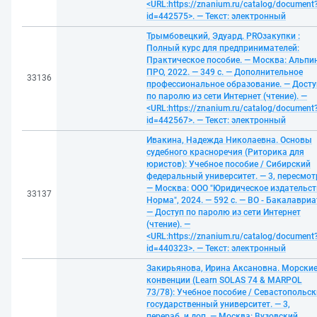
<URL:https://znanium.ru/catalog/document
id=442575>. — Текст: электронный
Трымбовецкий, Эдуард. PROзакупки :
Полный курс для предпринимателей:
Практическое пособие. — Москва: Альпи
ПРО, 2022. — 349 с. — Дополнительное
33136
профессиональное образование. — Досту
по паролю из сети Интернет (чтение). —
<URL:https://znanium.ru/catalog/document
id=442567>. — Текст: электронный
Ивакина, Надежда Николаевна. Основы
судебного красноречия (Риторика для
юристов): Учебное пособие / Сибирский
федеральный университет. — 3, пересмот
— Москва: ООО "Юридическое издательст
33137
Норма", 2024. — 592 с. — ВО - Бакалавриа
— Доступ по паролю из сети Интернет
(чтение). —
<URL:https://znanium.ru/catalog/document
id=440323>. — Текст: электронный
Закирьянова, Ирина Аксановна. Морски
конвенции (Learn SOLAS 74 & MARPOL
73/78): Учебное пособие / Севастопольс
государственный университет. — 3,
перераб. и доп. — Москва: Вузовский