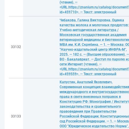
(чтение). —
<URL:https://znanium.ru/catalog/document
id=459710>. — Текст: электронный
Чебакова, Галина Викторовна. Оценка
качества молока и молочных продуктов:
Учебно-методическая литература /
Московская государственная академия
ветеринарной медицины и биотехнологии
МВА им. К.И. Скрябина. — 1. — Москва: О
33132
"Научно-издательский центр ИНФРА-М",
2025. — 182 с. — (Высшее образование). —
ВО - Бакалавриат. — Доступ по паролю и
сети Интернет (чтение). —
<URL:https://znanium.ru/catalog/document
id=459559>. — Текст: электронный
Капустин, Анатолий Яковлевич.
Современная концепция взаимодействи
международного и внутригосударственн
права в свете внесенных поправок в
Конституцию РФ: Монография / Институт
законодательства и сравнительного
правоведения при Правительстве
33133
Российской Федерации; Конституционны
суд Российской Федерации. — 1. — Москв
ООО "Юридическое издательство Норма",