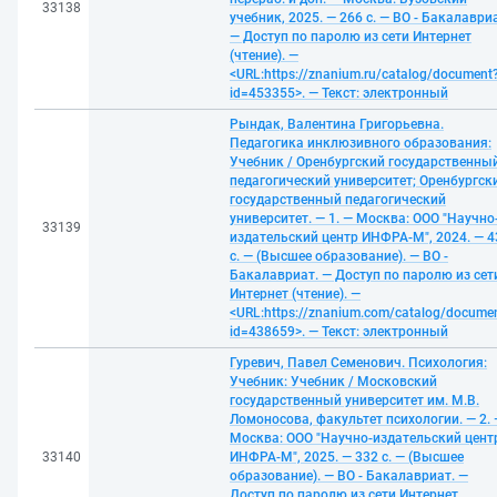
33138
учебник, 2025. — 266 с. — ВО - Бакалаври
— Доступ по паролю из сети Интернет
(чтение). —
<URL:https://znanium.ru/catalog/document
id=453355>. — Текст: электронный
Рындак, Валентина Григорьевна.
Педагогика инклюзивного образования:
Учебник / Оренбургский государственны
педагогический университет; Оренбургск
государственный педагогический
университет. — 1. — Москва: ООО "Научно
33139
издательский центр ИНФРА-М", 2024. — 4
с. — (Высшее образование). — ВО -
Бакалавриат. — Доступ по паролю из сет
Интернет (чтение). —
<URL:https://znanium.com/catalog/docume
id=438659>. — Текст: электронный
Гуревич, Павел Семенович. Психология:
Учебник: Учебник / Московский
государственный университет им. М.В.
Ломоносова, факультет психологии. — 2. 
Москва: ООО "Научно-издательский цент
33140
ИНФРА-М", 2025. — 332 с. — (Высшее
образование). — ВО - Бакалавриат. —
Доступ по паролю из сети Интернет