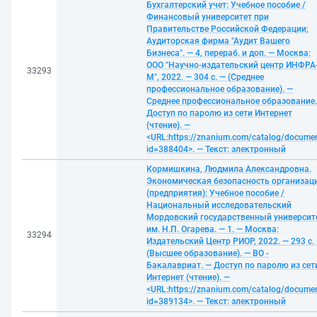
Бухгалтерский учет: Учебное пособие /
Финансовый университет при
Правительстве Российской Федерации;
Аудиторская фирма "Аудит Вашего
Бизнеса". — 4, перераб. и доп. — Москва:
ООО "Научно-издательский центр ИНФРА
33293
М", 2022. — 304 с. — (Среднее
профессиональное образование). —
Среднее профессиональное образование.
Доступ по паролю из сети Интернет
(чтение). —
<URL:https://znanium.com/catalog/docume
id=388404>. — Текст: электронный
Кормишкина, Людмила Александровна.
Экономическая безопасность организац
(предприятия): Учебное пособие /
Национальный исследовательский
Мордовский государственный университ
им. Н.П. Огарева. — 1. — Москва:
33294
Издательский Центр РИОР, 2022. — 293 с.
(Высшее образование). — ВО -
Бакалавриат. — Доступ по паролю из сет
Интернет (чтение). —
<URL:https://znanium.com/catalog/docume
id=389134>. — Текст: электронный