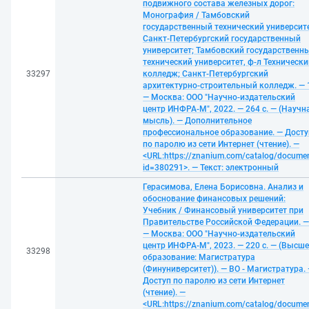
подвижного состава железных дорог:
Монография / Тамбовский
государственный технический университе
Санкт-Петербургский государственный
университет; Тамбовский государственн
технический университет, ф-л Технически
33297
колледж; Санкт-Петербургский
архитектурно-строительный колледж. — 
— Москва: ООО "Научно-издательский
центр ИНФРА-М", 2022. — 264 с. — (Научн
мысль). — Дополнительное
профессиональное образование. — Досту
по паролю из сети Интернет (чтение). —
<URL:https://znanium.com/catalog/docume
id=380291>. — Текст: электронный
Герасимова, Елена Борисовна. Анализ и
обоснование финансовых решений:
Учебник / Финансовый университет при
Правительстве Российской Федерации. —
— Москва: ООО "Научно-издательский
центр ИНФРА-М", 2023. — 220 с. — (Высше
33298
образование: Магистратура
(Финуниверситет)). — ВО - Магистратура.
Доступ по паролю из сети Интернет
(чтение). —
<URL:https://znanium.com/catalog/docume