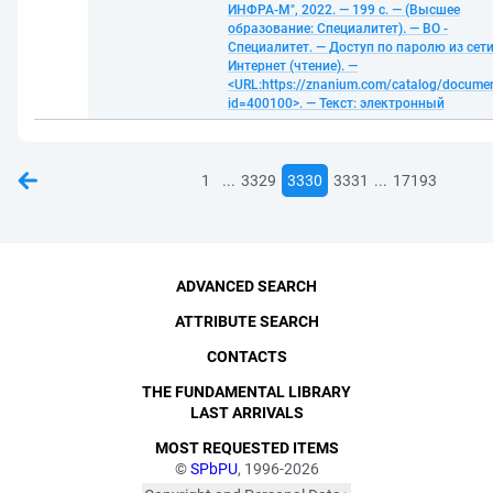
ИНФРА-М", 2022. — 199 с. — (Высшее
образование: Специалитет). — ВО -
Специалитет. — Доступ по паролю из сет
Интернет (чтение). —
<URL:https://znanium.com/catalog/docume
id=400100>. — Текст: электронный
...
...
1
3329
3330
3331
17193
ADVANCED SEARCH
ATTRIBUTE SEARCH
CONTACTS
THE FUNDAMENTAL LIBRARY
LAST ARRIVALS
MOST REQUESTED ITEMS
©
SPbPU
, 1996-2026