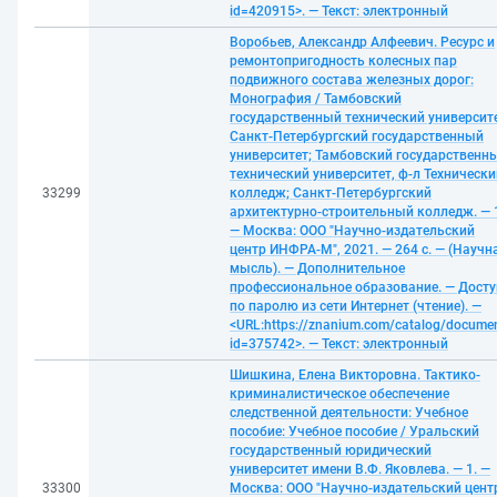
id=420915>. — Текст: электронный
Воробьев, Александр Алфеевич. Ресурс и
ремонтопригодность колесных пар
подвижного состава железных дорог:
Монография / Тамбовский
государственный технический университе
Санкт-Петербургский государственный
университет; Тамбовский государственн
технический университет, ф-л Технически
33299
колледж; Санкт-Петербургский
архитектурно-строительный колледж. — 
— Москва: ООО "Научно-издательский
центр ИНФРА-М", 2021. — 264 с. — (Научн
мысль). — Дополнительное
профессиональное образование. — Досту
по паролю из сети Интернет (чтение). —
<URL:https://znanium.com/catalog/docume
id=375742>. — Текст: электронный
Шишкина, Елена Викторовна. Тактико-
криминалистическое обеспечение
следственной деятельности: Учебное
пособие: Учебное пособие / Уральский
государственный юридический
университет имени В.Ф. Яковлева. — 1. —
33300
Москва: ООО "Научно-издательский цент