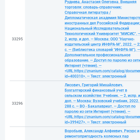
Руднева, Анастасия Олеговна. Внешняя
торговля: словарь-справочник:
Справочная литература /
Дипломатическая академия Министерст
иностранных дел Российской Федерации;
Национальный Исследовательский
Технологический Университет "МИСИС". 
33295
2, испр. и доп. — Москва: ООО "Научно-
издательский центр ИНФРА-М", 2022. — 2
с. — (Библиотека словарей "ИНФРА-М"). —
Дополнительное профессиональное
образование. — Доступ по паролю из сет
Интернет (чтение). —
<URL:https://znanium.com/catalog/docume
id=400310>. — Текст: электронный
Лисович, Григорий Михайлович.
Бухгалтерский финансовый учет в
сельском хозяйстве: Учебник. — 2, испр. 
доп. — Москва: Вузовский учебник, 2022.
33296
288 с. — ВО - Бакалавриат. — Доступ по
паролю из сети Интернет (чтение). —
<URL:https://znanium.com/catalog/docume
id=399427>. — Текст: электронный
Воробьев, Александр Алфеевич. Ресурс и
ремонтопригодность колесных пар