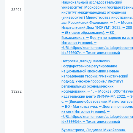
Национальный исследовательский
университет; Московский государственн
33291
институт международных отношений
(университет) Министерства иностранны
дел Российской Федерации. — 1. — Москв
Издательский Дом "ФОРУМ", 2022. — 288 
— (Высшее образование). — ВО -
Бакалавриат. — Доступ по паролю из сет
Интернет (чтение). —
<URL:https://znanium.com/catalog/docume
id=399907>. — Текст: электронный
Петросян, Давид Семенович.
Государственное регулирование
национальной экономики.Новые
направления теории: гуманистический
подход: Учебное пособие / Институт
региональных экономических
33292
исследований. — 1. — Москва: ООО "Научн
издательский центр ИНФРА-М", 2022. — 3
с. — (Высшее образование: Магистратура)
— ВО - Магистратура. — Доступ по парол
из сети Интернет (чтение). —
<URL:https://znanium.com/catalog/docume
id=399934>. — Текст: электронный
Бурмистрова, Людмила Михайловна.