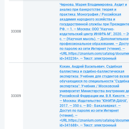
Чернова, Мария Владимировна. Аудит и
анализ при банкротстве: теория и
практика: Монография / Российская
академия народного хозяйства и
государственной службы при Президенте
РФ. — 1. — Москва: ООО "Научно-
33308
издательский центр ИНФРА-М", 2020. — 2
с. — (Научная мысль). — Дополнительное
профессиональное образование. — Досту
по паролю из сети Интернет (чтение). —
<URL:https://znanium.com/catalog/docume
id=343236>. — Текст: электронный
Кокин, Андрей Васильевич. Судебная
баллистика и судебно-баллистическая
экспертиза: Учебник для студентов вузов
обучающихся по специальности "Судебн
экспертиза": Учебник / Московский
университет Министерства внутренних д
33309
Российской Федерации им. В.Я. Кикотя. —
— Москва: Издательство "ЮНИТИ-ДАНА",
2017. — 350 с. — ВО - Бакалавриат. —
Доступ по паролю из сети Интернет
(чтение). —
<URL:https://znanium.com/catalog/docume
id=341688>. — Текст: электронный