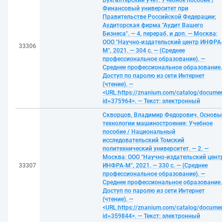
Бухгалтерский учет: Учебное пособие /
Финансовый университет при
Правительстве Российской Федерации;
Аудиторская фирма "Аудит Вашего
Бизнеса". — 4, перераб. и доп. — Москва:
ООО "Научно-издательский центр ИНФРА
33306
М", 2021. — 304 с. — (Среднее
профессиональное образование). —
Среднее профессиональное образование.
Доступ по паролю из сети Интернет
(чтение). —
<URL:https://znanium.com/catalog/docume
id=375964>. — Текст: электронный
Скворцов, Владимир Федорович. Основы
технологии машиностроения: Учебное
пособие / Национальный
исследовательский Томский
политехнический университет. — 2. —
Москва: ООО "Научно-издательский цент
33307
ИНФРА-М", 2021. — 330 с. — (Среднее
профессиональное образование). —
Среднее профессиональное образование.
Доступ по паролю из сети Интернет
(чтение). —
<URL:https://znanium.com/catalog/docume
id=359844>. — Текст: электронный