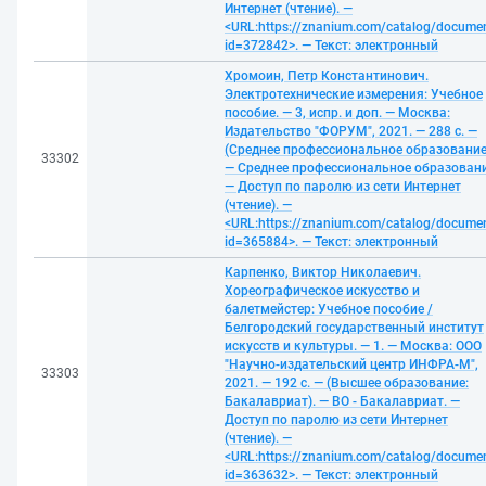
Интернет (чтение). —
<URL:https://znanium.com/catalog/docume
id=372842>. — Текст: электронный
Хромоин, Петр Константинович.
Электротехнические измерения: Учебное
пособие. — 3, испр. и доп. — Москва:
Издательство "ФОРУМ", 2021. — 288 с. —
(Среднее профессиональное образование
33302
— Среднее профессиональное образовани
— Доступ по паролю из сети Интернет
(чтение). —
<URL:https://znanium.com/catalog/docume
id=365884>. — Текст: электронный
Карпенко, Виктор Николаевич.
Хореографическое искусство и
балетмейстер: Учебное пособие /
Белгородский государственный институт
искусств и культуры. — 1. — Москва: ООО
"Научно-издательский центр ИНФРА-М",
33303
2021. — 192 с. — (Высшее образование:
Бакалавриат). — ВО - Бакалавриат. —
Доступ по паролю из сети Интернет
(чтение). —
<URL:https://znanium.com/catalog/docume
id=363632>. — Текст: электронный