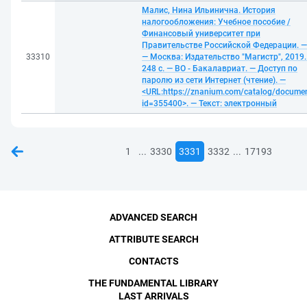
Малис, Нина Ильинична. История
налогообложения: Учебное пособие /
Финансовый университет при
Правительстве Российской Федерации. —
33310
— Москва: Издательство "Магистр", 2019.
248 с. — ВО - Бакалавриат. — Доступ по
паролю из сети Интернет (чтение). —
<URL:https://znanium.com/catalog/docume
id=355400>. — Текст: электронный
...
...
1
3330
3331
3332
17193
ADVANCED SEARCH
ATTRIBUTE SEARCH
CONTACTS
THE FUNDAMENTAL LIBRARY
LAST ARRIVALS