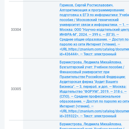
Гуриков, Сергей Ростиславович.
Алгоритмизация и программирование:
подготовка к ЕГЭ по информатике: Учеб
пособие / Московский технический
университет связи и информатики. — 1. —
33304
Москва: ООО "Научно-издательский цент
ИНФРА-М", 2024. — 399 с. — (ЕГЭ). —
Среднее общее образование. — Доступ по
паролю из сети Интернет (чтение). —
<URL:https://znanium.com/catalog/docume
id=436444>. — Текст: электронный
Бурмистрова, Людмила Михайловна.
Бухгалтерский учет: Учебное пособие /
Финансовый университет при
Правительстве Российской Федерации;
Аудиторская фирма "Аудит Вашего
Бизнеса". — 3, перераб. и доп. — Москва:
33305
Издательство "ФОРУМ", 2019. — 318 с. —
(СПО). — Среднее профессиональное
образование. — Доступ по паролю из сет
Интернет (чтение). —
<URL:https://znanium.com/catalog/docume
id=359322>. — Текст: электронный
Бурмистрова, Людмила Михайловна.