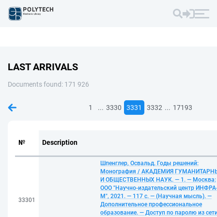
LAST ARRIVALS
Documents found: 171 926
...
...
1
3330
3331
3332
17193
№
Description
Шпенглер, Освальд. Годы решений:
Монография / АКАДЕМИЯ ГУМАНИТАРН
И ОБЩЕСТВЕННЫХ НАУК. — 1. — Москва:
ООО "Научно-издательский центр ИНФРА
М", 2021. — 117 с. — (Научная мысль). —
33301
Дополнительное профессиональное
образование. — Доступ по паролю из сет