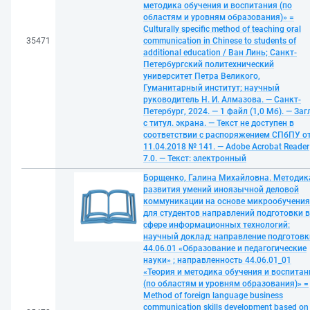
методика обучения и воспитания (по
областям и уровням образования)» =
Culturally specific method of teaching oral
35471
communication in Chinese to students of
additional education / Ван Линь; Санкт-
Петербургский политехнический
университет Петра Великого,
Гуманитарный институт; научный
руководитель Н. И. Алмазова. — Санкт-
Петербург, 2024. — 1 файл (1,0 Мб). — Заг
с титул. экрана. — Текст не доступен в
соответствии с распоряжением СПбПУ о
11.04.2018 № 141. — Adobe Acrobat Reader
7.0. — Текст: электронный
Борщенко, Галина Михайловна. Методик
развития умений иноязычной деловой
коммуникации на основе микрообучения
для студентов направлений подготовки в
сфере информационных технологий:
научный доклад: направление подготовк
44.06.01 «Образование и педагогические
науки» ; направленность 44.06.01_01
«Теория и методика обучения и воспитан
(по областям и уровням образования)» =
Method of foreign language business
communication skills development based on