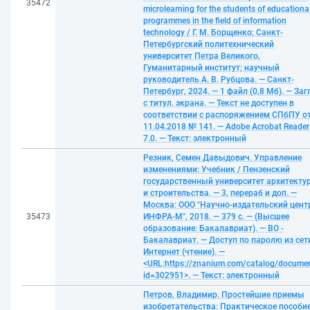
35472
microlearning for the students of educationa
programmes in the field of information
technology / Г. М. Борщенко; Санкт-
Петербургский политехнический
университет Петра Великого,
Гуманитарный институт; научный
руководитель А. В. Рубцова. — Санкт-
Петербург, 2024. — 1 файл (0,8 Мб). — Заг
с титул. экрана. — Текст не доступен в
соответствии с распоряжением СПбПУ о
11.04.2018 № 141. — Adobe Acrobat Reader
7.0. — Текст: электронный
Резник, Семен Давыдович. Управление
изменениями: Учебник / Пензенский
государственный университет архитекту
и строительства. — 3, перераб и доп. —
Москва: ООО "Научно-издательский цент
35473
ИНФРА-М", 2018. — 379 с. — (Высшее
образование: Бакалавриат). — ВО -
Бакалавриат. — Доступ по паролю из сет
Интернет (чтение). —
<URL:https://znanium.com/catalog/docume
id=302951>. — Текст: электронный
Петров, Владимир. Простейшие приемы
изобретательства: Практическое пособие