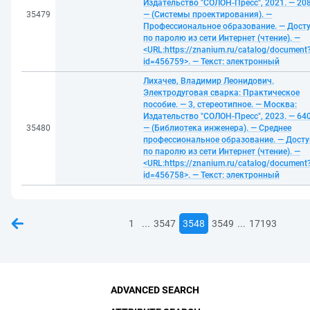
Издательство "СОЛОН-Пресс", 2021. — 208
35479
— (Системы проектирования). —
Профессиональное образование. — Дост
по паролю из сети Интернет (чтение). —
<URL:https://znanium.ru/catalog/document
id=456759>. — Текст: электронный
Лихачев, Владимир Леонидович.
Электродуговая сварка: Практическое
пособие. — 3, стереотипное. — Москва:
Издательство "СОЛОН-Пресс", 2023. — 640
35480
— (Библиотека инженера). — Среднее
профессиональное образование. — Досту
по паролю из сети Интернет (чтение). —
<URL:https://znanium.ru/catalog/document
id=456758>. — Текст: электронный
...
...
1
3547
3548
3549
17193
ADVANCED SEARCH