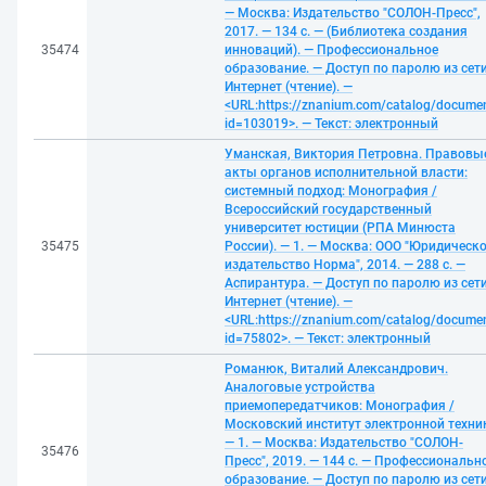
— Москва: Издательство "СОЛОН-Пресс",
2017. — 134 с. — (Библиотека создания
35474
инноваций). — Профессиональное
образование. — Доступ по паролю из сет
Интернет (чтение). —
<URL:https://znanium.com/catalog/docume
id=103019>. — Текст: электронный
Уманская, Виктория Петровна. Правовы
акты органов исполнительной власти:
системный подход: Монография /
Всероссийский государственный
университет юстиции (РПА Минюста
35475
России). — 1. — Москва: ООО "Юридическ
издательство Норма", 2014. — 288 с. —
Аспирантура. — Доступ по паролю из сет
Интернет (чтение). —
<URL:https://znanium.com/catalog/docume
id=75802>. — Текст: электронный
Романюк, Виталий Александрович.
Аналоговые устройства
приемопередатчиков: Монография /
Московский институт электронной техни
— 1. — Москва: Издательство "СОЛОН-
35476
Пресс", 2019. — 144 с. — Профессиональн
образование. — Доступ по паролю из сет