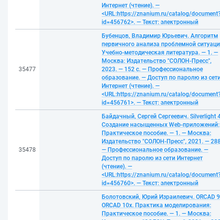
Интернет (чтение). —
<URL:https://znanium.ru/catalog/document
id=456762>. — Текст: электронный
Бубенцов, Владимир Юрьевич. Алгоритм
первичного анализа проблемной ситуаци
Учебно-методическая литература. — 1. —
Москва: Издательство "СОЛОН-Пресс",
35477
2023. — 152 с. — Профессиональное
образование. — Доступ по паролю из сет
Интернет (чтение). —
<URL:https://znanium.ru/catalog/document
id=456761>. — Текст: электронный
Байдачный, Сергей Сергеевич. Silverlight 4
Создание насыщенных Web-приложений:
Практическое пособие. — 1. — Москва:
Издательство "СОЛОН-Пресс", 2021. — 288
35478
— Профессиональное образование. —
Доступ по паролю из сети Интернет
(чтение). —
<URL:https://znanium.ru/catalog/document
id=456760>. — Текст: электронный
Болотовский, Юрий Израилевич. ORCAD 9
ORCAD 10x. Практика моделирования:
Практическое пособие. — 1. — Москва: