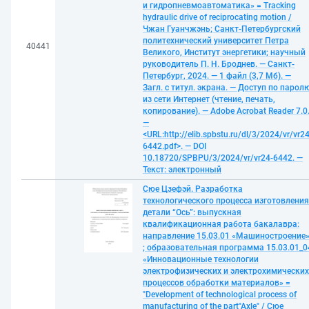
и гидропневмоавтоматика» = Tracking
hydraulic drive of reciprocating motion /
Чжан Гуанчжэнь; Санкт-Петербургский
политехнический университет Петра
40441
Великого, Институт энергетики; научный
руководитель П. Н. Броднев. — Санкт-
Петербург, 2024. — 1 файл (3,7 Мб). —
Загл. с титул. экрана. — Доступ по парол
из сети Интернет (чтение, печать,
копирование). — Adobe Acrobat Reader 7.0
—
<URL:http://elib.spbstu.ru/dl/3/2024/vr/vr24
6442.pdf>. — DOI
10.18720/SPBPU/3/2024/vr/vr24-6442. —
Текст: электронный
Сюе Цзефэй. Разработка
технологического процесса изготовления
детали “Ось”: выпускная
квалификационная работа бакалавра:
направление 15.03.01 «Машиностроение
; образовательная программа 15.03.01_0
«Инновационные технологии
электрофизических и электрохимических
процессов обработки материалов» =
"Development of technological process of
manufacturing of the part"Axle" / Сюе