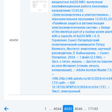
мощностью 6х220 МВт: выпускная
квалификационная работа бакалавра:
направление 13.03.02
«Электроэнергетика и электротехника» ;
образовательная программа 13.03.02_03
«Релейная защита и автоматизация
электроэнергетических систем» = Design
of the electrical part of a nuclear power plant
with a capacity of 6x220 MW / О. Л.
40450
Гуровских; Санкт-Петербургский
политехнический университет Петра
Великого, Институт энергетики; научный
руководитель Л. Байназарова. — Санкт-
Петербург, 2024. — 1 файл (2,2 Мб). —
Загл. с титул. экрана. — Доступ по парол
из сети Интернет (чтение, печать,
копирование). — Adobe Acrobat Reader 7.0
—
<URL:http://elib.spbstu.ru/dl/3/2024/vr/vr24
1731.pdf>. — DOI
10.18720/SPBPU/3/2024/vr/vr24-1731. —
Текст: электронный
...
...
1
4044
4045
4046
17193