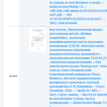
по паролю из сети Интернет (чтение). —
Adobe Acrobat Reader 7.0. —
<URL:http://elib.spbstu.ru/dl/3/2024/vr/vr24
6437.pdf>. — DOI
10.18720/SPBPU/3/2024/vr/vr24-6437. —
Текст: электронный
Фан Сюетао. Технологический процесс
изготовления детали «Обойма
подшипника»: выпускная
квалификационная работа бакалавра:
направление 15.03.05 «Конструкторско-
технологическое обеспечение
машиностроительных производств» ;
образовательная программа 15.03.05_01
«Технология машиностроения» = Part
manufacturing process "Bearing race" / Фан
Сюетао; Санкт-Петербургский
политехнический университет Петра
40446
Великого, Институт машиностроения,
материалов и транспорта; научный
руководитель Н. Ю. Ковеленов. — Санкт-
Петербург, 2024. — 1 файл (8,1 Мб). —
Загл. с титул. экрана. — Доступ по парол
из сети Интернет (чтение, печать,
копирование). — Adobe Acrobat Reader 7.0
—