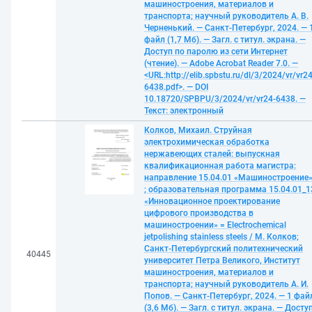
машиностроения, материалов и
транспорта; научный руководитель А. В.
Черненький. — Санкт-Петербург, 2024. — 
файл (1,7 Мб). — Загл. с титул. экрана. —
Доступ по паролю из сети Интернет
(чтение). — Adobe Acrobat Reader 7.0. —
<URL:http://elib.spbstu.ru/dl/3/2024/vr/vr24
6438.pdf>. — DOI
10.18720/SPBPU/3/2024/vr/vr24-6438. —
Текст: электронный
Колков, Михаил. Струйная
электрохимическая обработка
нержавеющих сталей: выпускная
квалификационная работа магистра:
направление 15.04.01 «Машиностроение
; образовательная программа 15.04.01_1
«Инновационное проектирование
цифрового производства в
машиностроении» = Electrochemical
jetpolishing stainless steels / М. Колков;
Санкт-Петербургский политехнический
40445
университет Петра Великого, Институт
машиностроения, материалов и
транспорта; научный руководитель А. И.
Попов. — Санкт-Петербург, 2024. — 1 фай
(3,6 Мб). — Загл. с титул. экрана. — Досту