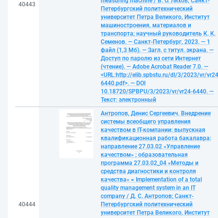
measuring machine / В. О. Ляхов; Санкт-
40443
Петербургский политехнический
университет Петра Великого, Институт
машиностроения, материалов и
транспорта; научный руководитель К. К.
Семенов. — Санкт-Петербург, 2023. — 1
файл (1,3 Мб). — Загл. с титул. экрана. —
Доступ по паролю из сети Интернет
(чтение). — Adobe Acrobat Reader 7.0. —
<URL:http://elib.spbstu.ru/dl/3/2023/vr/vr24
6440.pdf>. — DOI
10.18720/SPBPU/3/2023/vr/vr24-6440. —
Текст: электронный
Антропов, Денис Сергеевич. Внедрение
системы всеобщего управления
качеством в IT-компании: выпускная
квалификационная работа бакалавра:
направление 27.03.02 «Управление
качеством» ; образовательная
программа 27.03.02_04 «Методы и
средства диагностики и контроля
качества» = Implementation of a total
quality management system in an IT
company / Д. С. Антропов; Санкт-
40444
Петербургский политехнический
университет Петра Великого, Институт