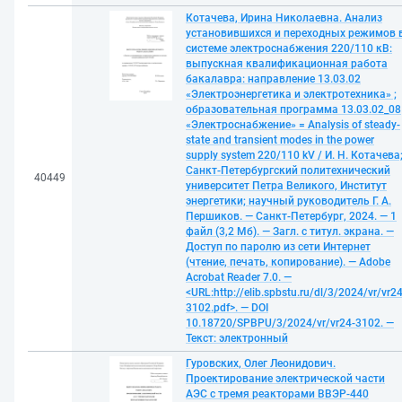
Котачева, Ирина Николаевна. Анализ
установившихся и переходных режимов 
системе электроснабжения 220/110 кВ:
выпускная квалификационная работа
бакалавра: направление 13.03.02
«Электроэнергетика и электротехника» ;
образовательная программа 13.03.02_08
«Электроснабжение» = Analysis of steady-
state and transient modes in the power
supply system 220/110 kV / И. Н. Котачева
Санкт-Петербургский политехнический
40449
университет Петра Великого, Институт
энергетики; научный руководитель Г. А.
Першиков. — Санкт-Петербург, 2024. — 1
файл (3,2 Мб). — Загл. с титул. экрана. —
Доступ по паролю из сети Интернет
(чтение, печать, копирование). — Adobe
Acrobat Reader 7.0. —
<URL:http://elib.spbstu.ru/dl/3/2024/vr/vr24
3102.pdf>. — DOI
10.18720/SPBPU/3/2024/vr/vr24-3102. —
Текст: электронный
Гуровских, Олег Леонидович.
Проектирование электрической части
АЭС с тремя реакторами ВВЭР-440