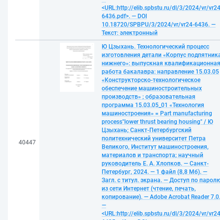
<URL:http://elib.spbstu.ru/dl/3/2024/vr/vr24
6436.pdf>. — DOI
10.18720/SPBPU/3/2024/vr/vr24-6436. —
Текст: электронный
Ю Цзыхань. Технологический процесс
изготовления детали «Корпус подпятник
нижнего»: выпускная квалификационна
работа бакалавра: направление 15.03.05
«Конструкторско-технологическое
обеспечение машиностроительных
производств» ; образовательная
программа 15.03.05_01 «Технология
машиностроения» = Part manufacturing
process"lower thrust bearing housing" / Ю
Цзыхань; Санкт-Петербургский
политехнический университет Петра
40447
Великого, Институт машиностроения,
материалов и транспорта; научный
руководитель Е. А. Хлопков. — Санкт-
Петербург, 2024. — 1 файл (8,8 Мб). —
Загл. с титул. экрана. — Доступ по парол
из сети Интернет (чтение, печать,
копирование). — Adobe Acrobat Reader 7.0
—
<URL:http://elib.spbstu.ru/dl/3/2024/vr/vr24