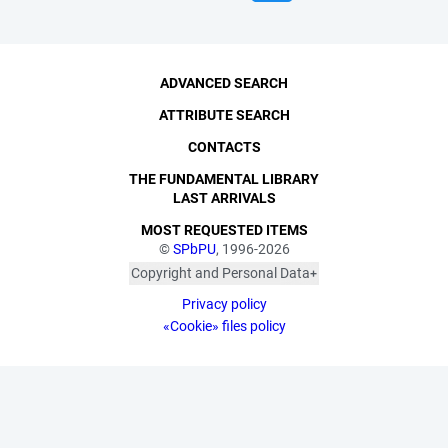
ADVANCED SEARCH
ATTRIBUTE SEARCH
CONTACTS
THE FUNDAMENTAL LIBRARY
LAST ARRIVALS
MOST REQUESTED ITEMS
©
SPbPU
, 1996-2026
Copyright and Personal Data
The photographs are
Privacy policy
published with the
consent of the individuals
«Cookie» files policy
depicted, in accordance
with the requirements of
personal data legislation.
Pursuant to Art. 152.1 of
the Civil Code of the
Russian Federation