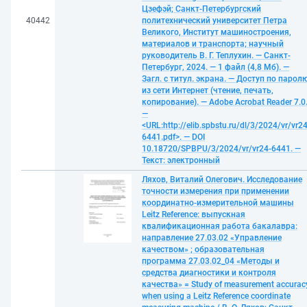
Цзефэй; Санкт-Петербургский
40442
политехнический университет Петра
Великого, Институт машиностроения,
материалов и транспорта; научный
руководитель В. Г. Теплухин. — Санкт-
Петербург, 2024. — 1 файл (4,8 Мб). —
Загл. с титул. экрана. — Доступ по парол
из сети Интернет (чтение, печать,
копирование). — Adobe Acrobat Reader 7.0
—
<URL:http://elib.spbstu.ru/dl/3/2024/vr/vr24
6441.pdf>. — DOI
10.18720/SPBPU/3/2024/vr/vr24-6441. —
Текст: электронный
Ляхов, Виталий Олегович. Исследование
точности измерения при применении
координатно-измерительной машины
Leitz Reference: выпускная
квалификационная работа бакалавра:
направление 27.03.02 «Управление
качеством» ; образовательная
программа 27.03.02_04 «Методы и
средства диагностики и контроля
качества» = Study of measurement accurac
when using a Leitz Reference coordinate