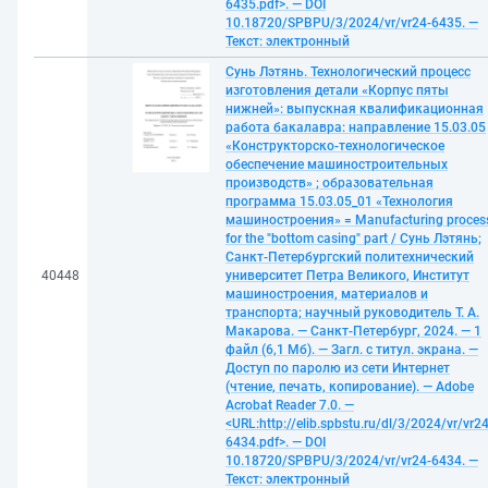
6435.pdf>. — DOI
10.18720/SPBPU/3/2024/vr/vr24-6435. —
Текст: электронный
Сунь Лэтянь. Технологический процесс
изготовления детали «Корпус пяты
нижней»: выпускная квалификационная
работа бакалавра: направление 15.03.05
«Конструкторско-технологическое
обеспечение машиностроительных
производств» ; образовательная
программа 15.03.05_01 «Технология
машиностроения» = Manufacturing proces
for the "bottom casing" part / Сунь Лэтянь;
Санкт-Петербургский политехнический
40448
университет Петра Великого, Институт
машиностроения, материалов и
транспорта; научный руководитель Т. А.
Макарова. — Санкт-Петербург, 2024. — 1
файл (6,1 Мб). — Загл. с титул. экрана. —
Доступ по паролю из сети Интернет
(чтение, печать, копирование). — Adobe
Acrobat Reader 7.0. —
<URL:http://elib.spbstu.ru/dl/3/2024/vr/vr24
6434.pdf>. — DOI
10.18720/SPBPU/3/2024/vr/vr24-6434. —
Текст: электронный