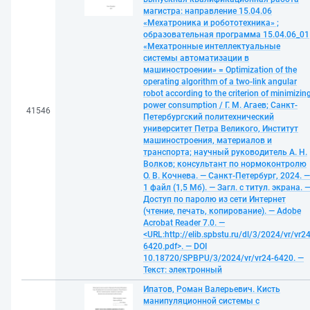
магистра: направление 15.04.06
«Мехатроника и робототехника» ;
образовательная программа 15.04.06_01
«Мехатронные интеллектуальные
системы автоматизации в
машиностроении» = Optimization of the
operating algorithm of a two-link angular
robot according to the criterion of minimizin
power consumption / Г. М. Агаев; Санкт-
41546
Петербургский политехнический
университет Петра Великого, Институт
машиностроения, материалов и
транспорта; научный руководитель А. Н.
Волков; консультант по нормоконтролю
О. В. Кочнева. — Санкт-Петербург, 2024. —
1 файл (1,5 Мб). — Загл. с титул. экрана. 
Доступ по паролю из сети Интернет
(чтение, печать, копирование). — Adobe
Acrobat Reader 7.0. —
<URL:http://elib.spbstu.ru/dl/3/2024/vr/vr24
6420.pdf>. — DOI
10.18720/SPBPU/3/2024/vr/vr24-6420. —
Текст: электронный
Ипатов, Роман Валерьевич. Кисть
манипуляционной системы с