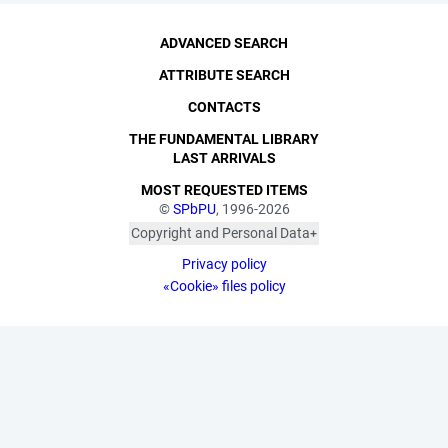
ADVANCED SEARCH
ATTRIBUTE SEARCH
CONTACTS
THE FUNDAMENTAL LIBRARY
LAST ARRIVALS
MOST REQUESTED ITEMS
©
SPbPU
, 1996-2026
Copyright and Personal Data
The photographs are
Privacy policy
published with the
consent of the individuals
«Cookie» files policy
depicted, in accordance
with the requirements of
personal data legislation.
Pursuant to Art. 152.1 of
the Civil Code of the
Russian Federation
("Protection of a Citizen's
Image"), all photographic