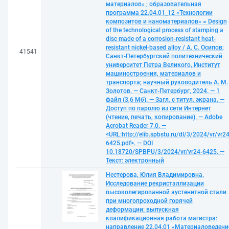
материалов» ; образовательная
программа 22.04.01_12 «Технологии
композитов и наноматериалов» = Design
of the technological process of stamping a
disc made of a corrosion-resistant heat-
resistant nickel-based alloy / А. С. Осипов;
41541
Санкт-Петербургский политехнический
университет Петра Великого, Институт
машиностроения, материалов и
транспорта; научный руководитель А. М.
Золотов. — Санкт-Петербург, 2024. — 1
файл (3,6 Мб). — Загл. с титул. экрана. —
Доступ по паролю из сети Интернет
(чтение, печать, копирование). — Adobe
Acrobat Reader 7.0. —
<URL:http://elib.spbstu.ru/dl/3/2024/vr/vr24
6425.pdf>. — DOI
10.18720/SPBPU/3/2024/vr/vr24-6425. —
Текст: электронный
Нестерова, Юлия Владимировна.
Исследование рекристаллизации
высоколегированной аустенитной стали
при многопроходной горячей
деформации: выпускная
квалификационная работа магистра:
направление 22.04.01 «Материаловедени