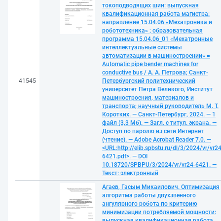
токоподводящих шин: выпускная
квалификационная работа магистра:
направление 15.04.06 «Мехатроника и
робототехника» ; образовательная
программа 15.04.06_01 «Мехатронные
интеллектуальные системы
автоматизации в машиностроении» =
Automatic pipe bender machines for
conductive bus / А. А. Петрова; Санкт-
41545
Петербургский политехнический
университет Петра Великого, Институт
машиностроения, материалов и
транспорта; научный руководитель М. Т.
Коротких. — Санкт-Петербург, 2024. — 1
файл (3,3 Мб). — Загл. с титул. экрана. —
Доступ по паролю из сети Интернет
(чтение). — Adobe Acrobat Reader 7.0. —
<URL:http://elib.spbstu.ru/dl/3/2024/vr/vr24
6421.pdf>. — DOI
10.18720/SPBPU/3/2024/vr/vr24-6421. —
Текст: электронный
Агаев, Гасым Микаилович. Оптимизация
алгоритма работы двухзвенного
ангулярного робота по критерию
минимизации потребляемой мощности:
выпускная квалификационная работа