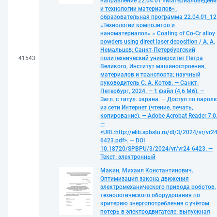
направление 22.04.01 «Материаловедени
и технологии материалов» ;
образовательная программа 22.04.01_12
«Технологии композитов и
наноматериалов» = Coating of Co-Cr alloy
powders using direct laser deposition / А. А.
Немальцев; Санкт-Петербургский
41543
политехнический университет Петра
Великого, Институт машиностроения,
материалов и транспорта; научный
руководитель С. А. Котов. — Санкт-
Петербург, 2024. — 1 файл (4,6 Мб). —
Загл. с титул. экрана. — Доступ по парол
из сети Интернет (чтение, печать,
копирование). — Adobe Acrobat Reader 7.0
—
<URL:http://elib.spbstu.ru/dl/3/2024/vr/vr24
6423.pdf>. — DOI
10.18720/SPBPU/3/2024/vr/vr24-6423. —
Текст: электронный
Макин, Михаил Константинович.
Оптимизация закона движения
электромеханического привода роботов,
технологического оборудования по
критерию энергопотребления с учётом
потерь в электродвигателе: выпускная