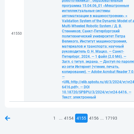
робототехника» ; образовательная
программа 15.04.06_01 «Мехатронные
интеллектуальные системы
автоматизации в машиностроении» =
Validation System of the Dynamic Model of 
Multi-Wheeled Robotic System / Д. В.
Стенников; Санкт-Петербургский
41550
политехнический университет Петра
Великого, Институт машиностроения,
материалов и транспорта; научный
руководитель О. Н. Мацко. — Санкт-
Петербург, 2024. — 1 файл (2,0 Мб). —
Загл. с титул. экрана. — Доступ по парол
из сети Интернет (чтение, печать,
копирование). — Adobe Acrobat Reader 7.0
—
<URL:http://elib.spbstu.ru/dl/3/2024/vr/vr24
6416.pdf>. — DOI
10.18720/SPBPU/3/2024/vr/vr24-6416. —
Текст: электронный
...
...
1
4154
4155
4156
17193