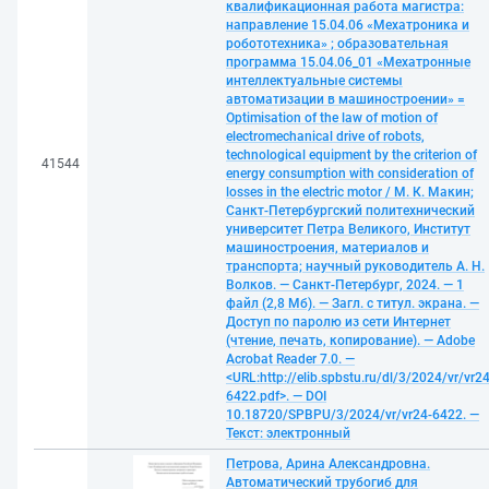
квалификационная работа магистра:
направление 15.04.06 «Мехатроника и
робототехника» ; образовательная
программа 15.04.06_01 «Мехатронные
интеллектуальные системы
автоматизации в машиностроении» =
Optimisation of the law of motion of
electromechanical drive of robots,
technological equipment by the criterion of
41544
energy consumption with consideration of
losses in the electric motor / М. К. Макин;
Санкт-Петербургский политехнический
университет Петра Великого, Институт
машиностроения, материалов и
транспорта; научный руководитель А. Н.
Волков. — Санкт-Петербург, 2024. — 1
файл (2,8 Мб). — Загл. с титул. экрана. —
Доступ по паролю из сети Интернет
(чтение, печать, копирование). — Adobe
Acrobat Reader 7.0. —
<URL:http://elib.spbstu.ru/dl/3/2024/vr/vr24
6422.pdf>. — DOI
10.18720/SPBPU/3/2024/vr/vr24-6422. —
Текст: электронный
Петрова, Арина Александровна.
Автоматический трубогиб для