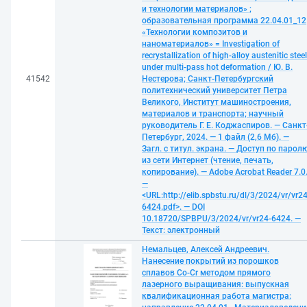
и технологии материалов» ;
образовательная программа 22.04.01_12
«Технологии композитов и
наноматериалов» = Investigation of
recrystallization of high-alloy austenitic steel
under multi-pass hot deformation / Ю. В.
41542
Нестерова; Санкт-Петербургский
политехнический университет Петра
Великого, Институт машиностроения,
материалов и транспорта; научный
руководитель Г. Е. Коджаспиров. — Санкт
Петербург, 2024. — 1 файл (2,6 Мб). —
Загл. с титул. экрана. — Доступ по парол
из сети Интернет (чтение, печать,
копирование). — Adobe Acrobat Reader 7.0
—
<URL:http://elib.spbstu.ru/dl/3/2024/vr/vr24
6424.pdf>. — DOI
10.18720/SPBPU/3/2024/vr/vr24-6424. —
Текст: электронный
Немальцев, Алексей Андреевич.
Нанесение покрытий из порошков
сплавов Co-Cr методом прямого
лазерного выращивания: выпускная
квалификационная работа магистра: