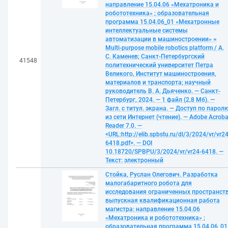
направление 15.04.06 «Мехатроника и
робототехника» ; образовательная
программа 15.04.06_01 «Мехатронные
интеллектуальные системы
автоматизации в машиностроении» =
Multi-purpose mobile robotics platform / А.
С. Каменев; Санкт-Петербургский
41548
политехнический университет Петра
Великого, Институт машиностроения,
материалов и транспорта; научный
руководитель В. А. Дьяченко. — Санкт-
Петербург, 2024. — 1 файл (2,8 Мб). —
Загл. с титул. экрана. — Доступ по парол
из сети Интернет (чтение). — Adobe Acroba
Reader 7.0. —
<URL:http://elib.spbstu.ru/dl/3/2024/vr/vr24
6418.pdf>. — DOI
10.18720/SPBPU/3/2024/vr/vr24-6418. —
Текст: электронный
Стойка, Руслан Олегович. Разработка
малогабаритного робота для
исследования ограниченных пространств
выпускная квалификационная работа
магистра: направление 15.04.06
«Мехатроника и робототехника» ;
образовательная программа 15.04.06_01