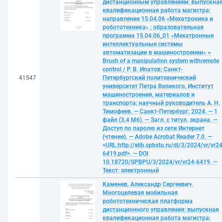
дистанционным управлением: выпускна
квалификационная работа магистра:
направление 15.04.06 «Мехатроника и
робототехника» ; образовательная
программа 15.04.06_01 «Мехатронные
интеллектуальные системы
автоматизации в машиностроении» =
Brush of a manipulation system withremote
control / Р. В. Ипатов; Санкт-
41547
Петербургский политехнический
университет Петра Великого, Институт
машиностроения, материалов и
транспорта; научный руководитель А. Н.
Тимофеев. — Санкт-Петербург, 2024. — 1
файл (3,4 Мб). — Загл. с титул. экрана. —
Доступ по паролю из сети Интернет
(чтение). — Adobe Acrobat Reader 7.0. —
<URL:http://elib.spbstu.ru/dl/3/2024/vr/vr24
6419.pdf>. — DOI
10.18720/SPBPU/3/2024/vr/vr24-6419. —
Текст: электронный
Каменев, Александр Сергеевич.
Многоцелевая мобильная
робототехническая платформа
дистанционного управления: выпускная
квалификационная работа магистра: