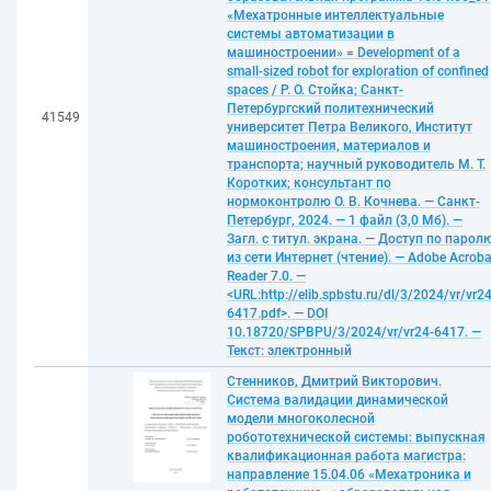
«Мехатронные интеллектуальные
системы автоматизации в
машиностроении» = Development of a
small-sized robot for exploration of confined
spaces / Р. О. Стойка; Санкт-
Петербургский политехнический
41549
университет Петра Великого, Институт
машиностроения, материалов и
транспорта; научный руководитель М. Т.
Коротких; консультант по
нормоконтролю О. В. Кочнева. — Санкт-
Петербург, 2024. — 1 файл (3,0 Мб). —
Загл. с титул. экрана. — Доступ по парол
из сети Интернет (чтение). — Adobe Acroba
Reader 7.0. —
<URL:http://elib.spbstu.ru/dl/3/2024/vr/vr24
6417.pdf>. — DOI
10.18720/SPBPU/3/2024/vr/vr24-6417. —
Текст: электронный
Стенников, Дмитрий Викторович.
Система валидации динамической
модели многоколесной
робототехнической системы: выпускная
квалификационная работа магистра:
направление 15.04.06 «Мехатроника и