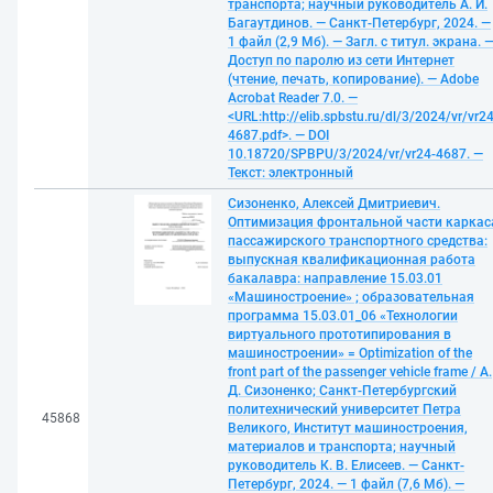
транспорта; научный руководитель А. И.
Багаутдинов. — Санкт-Петербург, 2024. —
1 файл (2,9 Мб). — Загл. с титул. экрана. 
Доступ по паролю из сети Интернет
(чтение, печать, копирование). — Adobe
Acrobat Reader 7.0. —
<URL:http://elib.spbstu.ru/dl/3/2024/vr/vr24
4687.pdf>. — DOI
10.18720/SPBPU/3/2024/vr/vr24-4687. —
Текст: электронный
Сизоненко, Алексей Дмитриевич.
Оптимизация фронтальной части каркас
пассажирского транспортного средства:
выпускная квалификационная работа
бакалавра: направление 15.03.01
«Машиностроение» ; образовательная
программа 15.03.01_06 «Технологии
виртуального прототипирования в
машиностроении» = Optimization of the
front part of the passenger vehicle frame / А.
Д. Сизоненко; Санкт-Петербургский
политехнический университет Петра
45868
Великого, Институт машиностроения,
материалов и транспорта; научный
руководитель К. В. Елисеев. — Санкт-
Петербург, 2024. — 1 файл (7,6 Мб). —