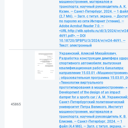
машиностроения, материалов и
транспорта; научный руководитель А. К.
Кузин. — Санкт-Петербург, 2024. — 1 фай
(2,7 Мб). — Загл. с титул. экрана. — Досту
по паролю из сети Интернет (чтение). —
Adobe Acrobat Reader 7.0. —
<URL:http://elib.spbstu.ru/dl/3/2024/vr/vr24
4691.pdf>. — DOI
10.18720/SPBPU/3/2024/vr/vr24-4691. —
Текст: электронный
Украинский, Алексей Михайлович.
Разработка конструкции демпфера удар
спортивного автомобиля: выпускная
квалификационная работа бакалавра:
направление 15.03.01 «Машиностроение
; образовательная программа 15.03.01_0
«Технологии виртуального
прототипирования в машиностроении» =
Development of the design of an impact
damper for a sports car / А. М. Украинский;
Санкт-Петербургский политехнический
45865
университет Петра Великого, Институт
машиностроения, материалов и
транспорта; научный руководитель К. В.
Елисеев. — Санкт-Петербург, 2024. — 1
файл (4,4 Мб). — Загл. с титул. экрана. —