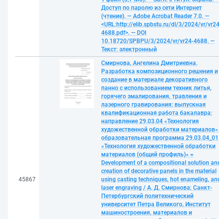
Доступ по паролю из сети Интернет
(чтение). — Adobe Acrobat Reader 7.0. —
<URL:http://elib.spbstu.ru/dl/3/2024/vr/vr24
4688.pdf>. — DOI
10.18720/SPBPU/3/2024/vr/vr24-4688. —
Текст: электронный
Смирнова, Ангелина Дмитриевна.
Разработка композиционного решения и
создание в материале декоративного
панно с использованием техник литья,
горячего эмалирования, травления и
лазерного гравирования: выпускная
квалификационная работа бакалавра:
направление 29.03.04 «Технология
художественной обработки материалов» 
образовательная программа 29.03.04_01
«Технология художественной обработки
материалов (общий профиль)» =
Development of a compositional solution an
creation of decorative panels in the material
45867
using casting techniques, hot enameling, an
laser engraving / А. Д. Смирнова; Санкт-
Петербургский политехнический
университет Петра Великого, Институт
машиностроения, материалов и