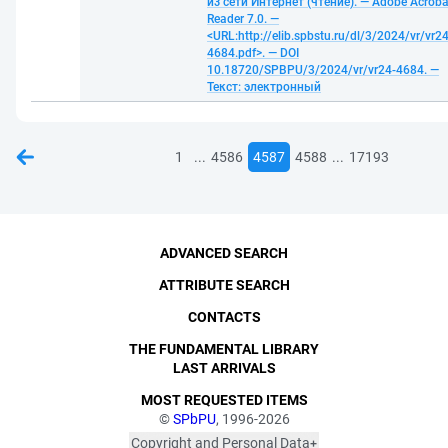
из сети Интернет (чтение). — Adobe Acroba
Reader 7.0. —
<URL:http://elib.spbstu.ru/dl/3/2024/vr/vr24
4684.pdf>. — DOI
10.18720/SPBPU/3/2024/vr/vr24-4684. —
Текст: электронный
...
...
1
4586
4587
4588
17193
ADVANCED SEARCH
ATTRIBUTE SEARCH
CONTACTS
THE FUNDAMENTAL LIBRARY
LAST ARRIVALS
MOST REQUESTED ITEMS
©
SPbPU
, 1996-2026
Copyright and Personal Data