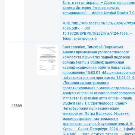
Загл. с титул. экрана. — Доступ по парол
из сети Интернет (чтение, печать,
копирование). — Adobe Acrobat Reader 7.0
—
<URL:http://elib.spbstu.ru/dl/3/2024/vr/vr24
4686.pdf>. — DOI
10.18720/SPBPU/3/2024/vr/vr24-4686. —
Текст: электронный
Светлолобов, Тимофей Георгиевич.
Анализ применения углепластикового
композита в рычагах задней подвески
болида Formula Student: выпускная
квалификационная работа бакалавра:
направление 15.03.01 «Машиностроение
; образовательная программа 15.03.01_0
«Технологии виртуального
прототипирования в машиностроении» =
Analysis of the use of carbon fiber composit
in the rear suspension arms of the Formula
Student car / Т. Г. Светлолобов; Санкт-
45869
Петербургский политехнический
университет Петра Великого, Институт
машиностроения, материалов и
транспорта; научный руководитель А. К.
Кузин. — Санкт-Петербург, 2024. — 1 фай
(2,4 Мб). — Загл. с титул. экрана. — Досту