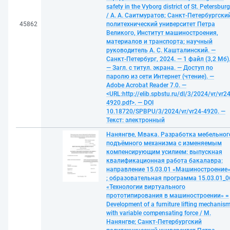
safety in the Vyborg district of St. Petersburg
/ А. А. Саитмуратов; Санкт-Петербургски
45862
политехнический университет Петра
Великого, Институт машиностроения,
материалов и транспорта; научный
руководитель А. С. Кашталинский. —
Санкт-Петербург, 2024. — 1 файл (3,2 Мб)
— Загл. с титул. экрана. — Доступ по
паролю из сети Интернет (чтение). —
Adobe Acrobat Reader 7.0. —
<URL:http://elib.spbstu.ru/dl/3/2024/vr/vr24
4920.pdf>. — DOI
10.18720/SPBPU/3/2024/vr/vr24-4920. —
Текст: электронный
Нанянгве, Мвака. Разработка мебельног
подъёмного механизма с изменяемым
компенсирующим усилием: выпускная
квалификационная работа бакалавра:
направление 15.03.01 «Машиностроение
; образовательная программа 15.03.01_0
«Технологии виртуального
прототипирования в машиностроении» =
Development of a furniture lifting mechanis
with variable compensating force / М.
Нанянгве; Санкт-Петербургский