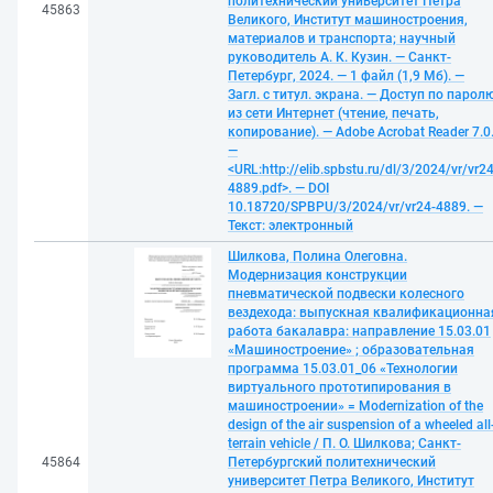
политехнический университет Петра
45863
Великого, Институт машиностроения,
материалов и транспорта; научный
руководитель А. К. Кузин. — Санкт-
Петербург, 2024. — 1 файл (1,9 Мб). —
Загл. с титул. экрана. — Доступ по парол
из сети Интернет (чтение, печать,
копирование). — Adobe Acrobat Reader 7.0
—
<URL:http://elib.spbstu.ru/dl/3/2024/vr/vr24
4889.pdf>. — DOI
10.18720/SPBPU/3/2024/vr/vr24-4889. —
Текст: электронный
Шилкова, Полина Олеговна.
Модернизация конструкции
пневматической подвески колесного
вездехода: выпускная квалификационна
работа бакалавра: направление 15.03.01
«Машиностроение» ; образовательная
программа 15.03.01_06 «Технологии
виртуального прототипирования в
машиностроении» = Modernization of the
design of the air suspension of a wheeled all
terrain vehicle / П. О. Шилкова; Санкт-
45864
Петербургский политехнический
университет Петра Великого, Институт