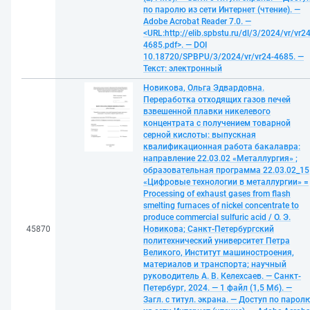
по паролю из сети Интернет (чтение). —
Adobe Acrobat Reader 7.0. —
<URL:http://elib.spbstu.ru/dl/3/2024/vr/vr24
4685.pdf>. — DOI
10.18720/SPBPU/3/2024/vr/vr24-4685. —
Текст: электронный
Новикова, Ольга Эдвардовна.
Переработка отходящих газов печей
взвешенной плавки никелевого
концентрата с получением товарной
серной кислоты: выпускная
квалификационная работа бакалавра:
направление 22.03.02 «Металлургия» ;
образовательная программа 22.03.02_15
«Цифровые технологии в металлургии» =
Processing of exhaust gases from flash
smelting furnaces of nickel concentrate to
produce commercial sulfuric acid / О. Э.
45870
Новикова; Санкт-Петербургский
политехнический университет Петра
Великого, Институт машиностроения,
материалов и транспорта; научный
руководитель А. В. Келехсаев. — Санкт-
Петербург, 2024. — 1 файл (1,5 Мб). —
Загл. с титул. экрана. — Доступ по парол