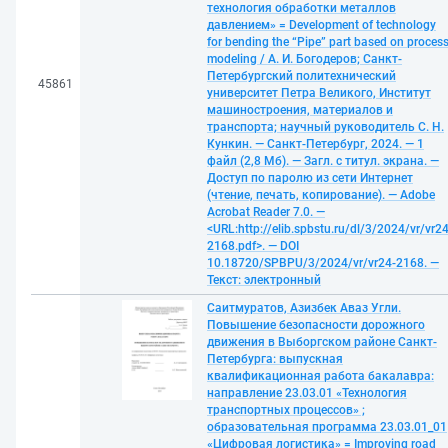
технология обработки металлов
давлением» = Development of technology
for bending the “Pipe” part based on proces
modeling / А. И. Богодеров; Санкт-
Петербургский политехнический
45861
университет Петра Великого, Институт
машиностроения, материалов и
транспорта; научный руководитель С. Н.
Кункин. — Санкт-Петербург, 2024. — 1
файл (2,8 Мб). — Загл. с титул. экрана. —
Доступ по паролю из сети Интернет
(чтение, печать, копирование). — Adobe
Acrobat Reader 7.0. —
<URL:http://elib.spbstu.ru/dl/3/2024/vr/vr24
2168.pdf>. — DOI
10.18720/SPBPU/3/2024/vr/vr24-2168. —
Текст: электронный
Саитмуратов, Азизбек Аваз Угли.
Повышение безопасности дорожного
движения в Выборгском районе Санкт-
Петербурга: выпускная
квалификационная работа бакалавра:
направление 23.03.01 «Технология
транспортных процессов» ;
образовательная программа 23.03.01_01
«Цифровая логистика» = Improving road