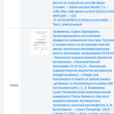
Доступ по паролю из сети Интернет
(чтение). — Adobe Acrobat Reader 7.0. —
<URL:http://elib.spbstu.ru/dl/3/2024/vr/vr24
4689.pdf>. — DOI
10.18720/SPBPU/3/2024/vr/vr24-4689. —
Текст: электронный
Трофимова, Софья Эдуардовна.
Проектирование и изготовление
предметов кабинетной пластики "Гротеск
в технике литья со вставками горячей
эмали: выпускная квалификационная
работа бакалавра: направление 29.03.04
«Технология художественной обработки
материалов» ; образовательная
программа 29.03.04_01 «Технология
художественной обработки материалов
(общий профиль)» = Design and
manufacture of objects of cabinet plastics
«grotesque» in the technique of casting with
45866
hot enamel inserts / С. Э. Трофимова;
Санкт-Петербургский политехнический
университет Петра Великого, Институт
машиностроения, материалов и
транспорта; научный руководитель А. И.
Багаутдинов. — Санкт-Петербург, 2024. —
1 файл (3,7 Мб). — Загл. с титул. экрана. 