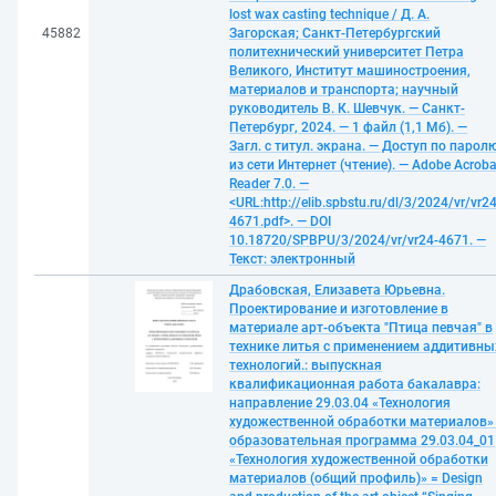
lost wax casting technique / Д. А.
45882
Загорская; Санкт-Петербургский
политехнический университет Петра
Великого, Институт машиностроения,
материалов и транспорта; научный
руководитель В. К. Шевчук. — Санкт-
Петербург, 2024. — 1 файл (1,1 Мб). —
Загл. с титул. экрана. — Доступ по парол
из сети Интернет (чтение). — Adobe Acroba
Reader 7.0. —
<URL:http://elib.spbstu.ru/dl/3/2024/vr/vr24
4671.pdf>. — DOI
10.18720/SPBPU/3/2024/vr/vr24-4671. —
Текст: электронный
Драбовская, Елизавета Юрьевна.
Проектирование и изготовление в
материале арт-объекта "Птица певчая" в
технике литья с применением аддитивны
технологий.: выпускная
квалификационная работа бакалавра:
направление 29.03.04 «Технология
художественной обработки материалов» 
образовательная программа 29.03.04_01
«Технология художественной обработки
материалов (общий профиль)» = Design