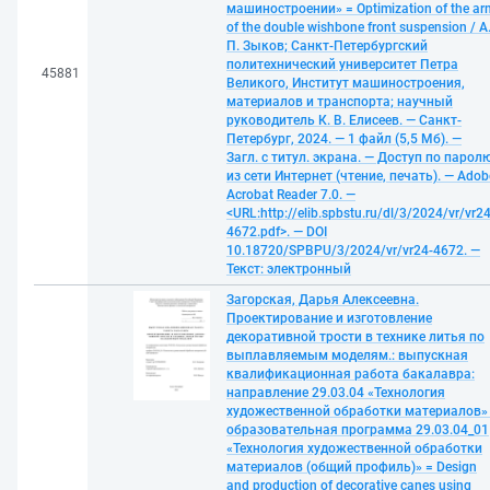
машиностроении» = Optimization of the ar
of the double wishbone front suspension / А
П. Зыков; Санкт-Петербургский
политехнический университет Петра
45881
Великого, Институт машиностроения,
материалов и транспорта; научный
руководитель К. В. Елисеев. — Санкт-
Петербург, 2024. — 1 файл (5,5 Мб). —
Загл. с титул. экрана. — Доступ по парол
из сети Интернет (чтение, печать). — Adob
Acrobat Reader 7.0. —
<URL:http://elib.spbstu.ru/dl/3/2024/vr/vr24
4672.pdf>. — DOI
10.18720/SPBPU/3/2024/vr/vr24-4672. —
Текст: электронный
Загорская, Дарья Алексеевна.
Проектирование и изготовление
декоративной трости в технике литья по
выплавляемым моделям.: выпускная
квалификационная работа бакалавра:
направление 29.03.04 «Технология
художественной обработки материалов» 
образовательная программа 29.03.04_01
«Технология художественной обработки
материалов (общий профиль)» = Design
and production of decorative canes using