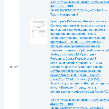
<URL:http://elib.spbstu.ru/dl/3/2024/vr/vr24
4655.pdf>. — DOI
10.18720/SPBPU/3/2024/vr/vr24-4655. —
Текст: электронный
Гуалотунья Робалино, Милай Кристина.
Оптимизация гильзы ножного протеза:
выпускная квалификационная работа
бакалавра: направление 15.03.01
«Машиностроение» ; образовательная
программа 15.03.01_06 «Технологии
виртуального прототипирования в
машиностроении» = Optimization socket of
the leg prosthesis / М. Гуалотунья
Робалино; Санкт-Петербургский
политехнический университет Петра
45889
Великого, Институт машиностроения,
материалов и транспорта; научный
руководитель А. К. Кузин. — Санкт-
Петербург, 2024. — 1 файл (2,5 Мб). —
Загл. с титул. экрана. — Доступ по парол
из сети Интернет (чтение, печать,
копирование). — Adobe Acrobat Reader 7.0
—
<URL:http://elib.spbstu.ru/dl/3/2024/vr/vr24
4649.pdf>. — DOI
10.18720/SPBPU/3/2024/vr/vr24-4649. —