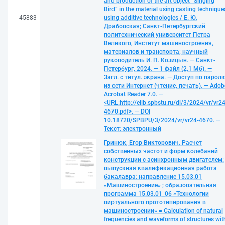
and production of the art object “Singing
Bird” in the material using casting technique
45883
using additive technologies / Е. Ю.
Драбовская; Санкт-Петербургский
политехнический университет Петра
Великого, Институт машиностроения,
материалов и транспорта; научный
руководитель И. П. Козицын. — Санкт-
Петербург, 2024. — 1 файл (2,1 Мб). —
Загл. с титул. экрана. — Доступ по парол
из сети Интернет (чтение, печать). — Adob
Acrobat Reader 7.0. —
<URL:http://elib.spbstu.ru/dl/3/2024/vr/vr24
4670.pdf>. — DOI
10.18720/SPBPU/3/2024/vr/vr24-4670. —
Текст: электронный
Гринюк, Егор Викторович. Расчет
собственных частот и форм колебаний
конструкции с асинхронным двигателем:
выпускная квалификационная работа
бакалавра: направление 15.03.01
«Машиностроение» ; образовательная
программа 15.03.01_06 «Технологии
виртуального прототипирования в
машиностроении» = Сalculation of natural
frequencies and waveforms of structures wit