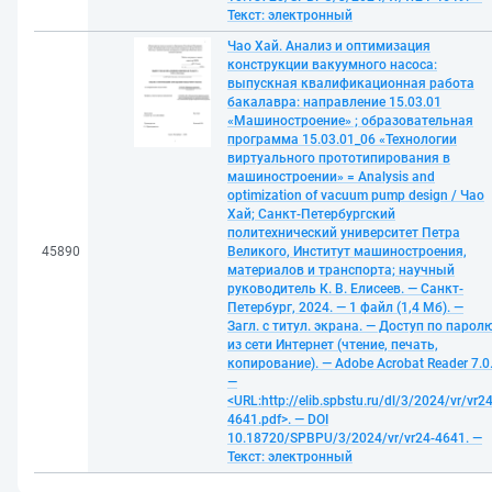
Текст: электронный
Чао Хай. Анализ и оптимизация
конструкции вакуумного насоса:
выпускная квалификационная работа
бакалавра: направление 15.03.01
«Машиностроение» ; образовательная
программа 15.03.01_06 «Технологии
виртуального прототипирования в
машиностроении» = Analysis and
optimization of vacuum pump design / Чао
Хай; Санкт-Петербургский
политехнический университет Петра
45890
Великого, Институт машиностроения,
материалов и транспорта; научный
руководитель К. В. Елисеев. — Санкт-
Петербург, 2024. — 1 файл (1,4 Мб). —
Загл. с титул. экрана. — Доступ по парол
из сети Интернет (чтение, печать,
копирование). — Adobe Acrobat Reader 7.0
—
<URL:http://elib.spbstu.ru/dl/3/2024/vr/vr24
4641.pdf>. — DOI
10.18720/SPBPU/3/2024/vr/vr24-4641. —
Текст: электронный