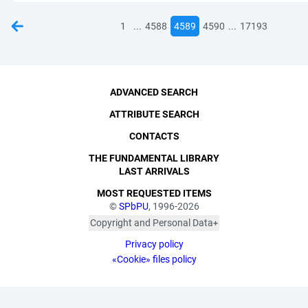
...
...
1
4588
4589
4590
17193
ADVANCED SEARCH
ATTRIBUTE SEARCH
CONTACTS
THE FUNDAMENTAL LIBRARY
LAST ARRIVALS
MOST REQUESTED ITEMS
©
SPbPU
, 1996-2026
Copyright and Personal Data
The photographs are
Privacy policy
published with the
consent of the individuals
«Cookie» files policy
depicted, in accordance
with the requirements of
personal data legislation.