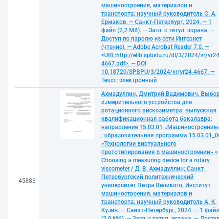
машиностроения, материалов и
транспорта; научный руководитель С. А.
Ермаков. — Санкт-Петербург, 2024. — 1
файл (2,2 Мб). — Загл. с титул. экрана. —
Доступ по паролю из сети Интернет
(чтение). — Adobe Acrobat Reader 7.0. —
<URL:http://elib.spbstu.ru/dl/3/2024/vr/vr24
4667.pdf>. — DOI
10.18720/SPBPU/3/2024/vr/vr24-4667. —
Текст: электронный
Ахмадуллин, Дмитрий Вадимович. Выбо
измерительного устройства для
ротационного вискозиметра: выпускная
квалификационная работа бакалавра:
направление 15.03.01 «Машиностроение
; образовательная программа 15.03.01_0
«Технологии виртуального
прототипирования в машиностроении» =
Choosing a measuring device for a rotary
viscometer / Д. В. Ахмадуллин; Санкт-
Петербургский политехнический
45886
университет Петра Великого, Институт
машиностроения, материалов и
транспорта; научный руководитель А. К.
Кузин. — Санкт-Петербург, 2024. — 1 фай
(2,0 Мб). — Загл. с титул. экрана. — Досту