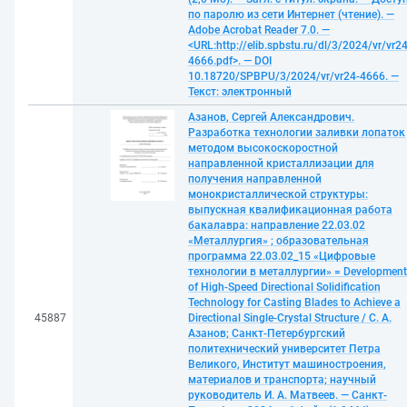
по паролю из сети Интернет (чтение). —
Adobe Acrobat Reader 7.0. —
<URL:http://elib.spbstu.ru/dl/3/2024/vr/vr24
4666.pdf>. — DOI
10.18720/SPBPU/3/2024/vr/vr24-4666. —
Текст: электронный
Азанов, Сергей Александрович.
Разработка технологии заливки лопаток
методом высокоскоростной
направленной кристаллизации для
получения направленной
монокристаллической структуры:
выпускная квалификационная работа
бакалавра: направление 22.03.02
«Металлургия» ; образовательная
программа 22.03.02_15 «Цифровые
технологии в металлургии» = Development
of High-Speed Directional Solidification
Technology for Casting Blades to Achieve a
45887
Directional Single-Crystal Structure / С. А.
Азанов; Санкт-Петербургский
политехнический университет Петра
Великого, Институт машиностроения,
материалов и транспорта; научный
руководитель И. А. Матвеев. — Санкт-