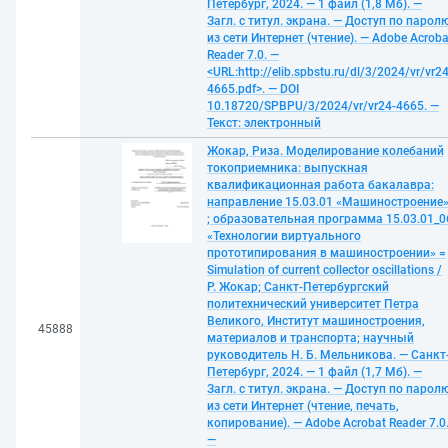
Петербург, 2024. — 1 файл (1,8 Мб). —
Загл. с титул. экрана. — Доступ по парол
из сети Интернет (чтение). — Adobe Acroba
Reader 7.0. —
<URL:http://elib.spbstu.ru/dl/3/2024/vr/vr24
4665.pdf>. — DOI
10.18720/SPBPU/3/2024/vr/vr24-4665. —
Текст: электронный
Жокар, Риза. Моделирование колебаний
токоприемника: выпускная
квалификационная работа бакалавра:
направление 15.03.01 «Машиностроение
; образовательная программа 15.03.01_0
«Технологии виртуального
прототипирования в машиностроении» =
Simulation of current collector oscillations /
Р. Жокар; Санкт-Петербургский
политехнический университет Петра
Великого, Институт машиностроения,
45888
материалов и транспорта; научный
руководитель Н. Б. Мельникова. — Санкт
Петербург, 2024. — 1 файл (1,7 Мб). —
Загл. с титул. экрана. — Доступ по парол
из сети Интернет (чтение, печать,
копирование). — Adobe Acrobat Reader 7.0
—