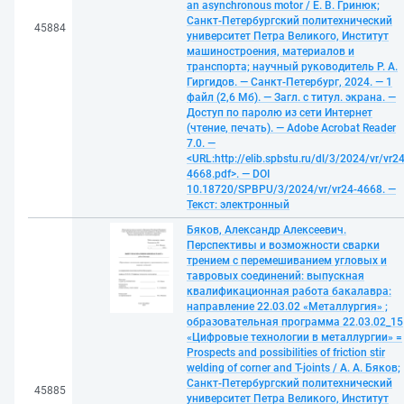
an asynchronous motor / Е. В. Гринюк;
Санкт-Петербургский политехнический
45884
университет Петра Великого, Институт
машиностроения, материалов и
транспорта; научный руководитель Р. А.
Гиргидов. — Санкт-Петербург, 2024. — 1
файл (2,6 Мб). — Загл. с титул. экрана. —
Доступ по паролю из сети Интернет
(чтение, печать). — Adobe Acrobat Reader
7.0. —
<URL:http://elib.spbstu.ru/dl/3/2024/vr/vr24
4668.pdf>. — DOI
10.18720/SPBPU/3/2024/vr/vr24-4668. —
Текст: электронный
Бяков, Александр Алексеевич.
Перспективы и возможности сварки
трением с перемешиванием угловых и
тавровых соединений: выпускная
квалификационная работа бакалавра:
направление 22.03.02 «Металлургия» ;
образовательная программа 22.03.02_15
«Цифровые технологии в металлургии» =
Prospects and possibilities of friction stir
welding of corner and T-joints / А. А. Бяков;
Санкт-Петербургский политехнический
45885
университет Петра Великого, Институт