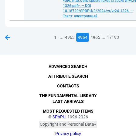
<URL:http://elib.spbstu.ru/dl/3/2024/vr/vr24
1326.pdf>. — DOI
10.18720/SPBPU/3/2024/vr/vr24-1326. —
Текст: электронный
...
...
1
4963
4964
4965
17193
ADVANCED SEARCH
ATTRIBUTE SEARCH
CONTACTS
THE FUNDAMENTAL LIBRARY
LAST ARRIVALS
MOST REQUESTED ITEMS
©
SPbPU
, 1996-2026
Copyright and Personal Data
The photographs are
Privacy policy
published with the