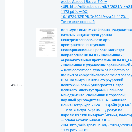
Adobe Acrobat Reader 7.0. —
<URL:http://elib.spbstu.ru/dl/3/2024/vr/vr24
1173.pdf>. — DOI
10.18720/SPBPU/3/2024/vr/vr24-1173. —
Текст: электронный
Вальмус, Ольга Михайловна. Разработка
системы индикаторов уровня
конкурентоспособности арт-
пространства: выпускная
квалификационная работа магистра:
направление 38.04.01 «Экономика» ;
образовательная программа 38.04.01_14
«Экономика и управление организацией»
= Development of a system of indicators of
the level of competitiveness of the art space 
О. М. Вальмус; Санкт-Петербургский
49635
политехнический университет Петра
Великого, Институт промышленного
менеджмента, экономики и торговли;
научный руководитель Е. А. Конников. —
Санкт-Петербург, 2024. — 1 файл (3,0 Мб)
— Загл. с титул. экрана. — Доступ по
паролю из сети Интернет (чтение, печать)
— Adobe Acrobat Reader 7.0. —
<URL:http://elib.spbstu.ru/dl/3/2024/vr/vr24
1172.pdf>. — DOI