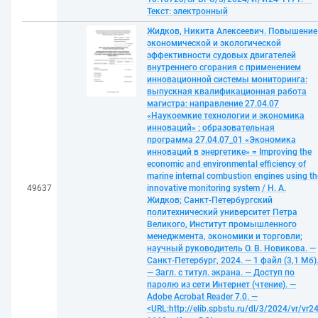
Текст: электронный
Жидков, Никита Алексеевич. Повышение
экономической и экологической
эффективности судовых двигателей
внутреннего сгорания с применением
инновационной системы мониторинга:
выпускная квалификационная работа
магистра: направление 27.04.07
«Наукоемкие технологии и экономика
инноваций» ; образовательная
программа 27.04.07_01 «Экономика
инноваций в энергетике» = Improving the
economic and environmental efficiency of
marine internal combustion engines using th
49637
innovative monitoring system / Н. А.
Жидков; Санкт-Петербургский
политехнический университет Петра
Великого, Институт промышленного
менеджмента, экономики и торговли;
научный руководитель О. В. Новикова. —
Санкт-Петербург, 2024. — 1 файл (3,1 Мб)
— Загл. с титул. экрана. — Доступ по
паролю из сети Интернет (чтение). —
Adobe Acrobat Reader 7.0. —
<URL:http://elib.spbstu.ru/dl/3/2024/vr/vr24