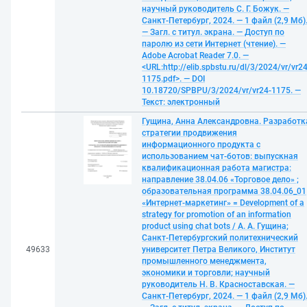
научный руководитель С. Г. Божук. —
Санкт-Петербург, 2024. — 1 файл (2,9 Мб)
— Загл. с титул. экрана. — Доступ по
паролю из сети Интернет (чтение). —
Adobe Acrobat Reader 7.0. —
<URL:http://elib.spbstu.ru/dl/3/2024/vr/vr24
1175.pdf>. — DOI
10.18720/SPBPU/3/2024/vr/vr24-1175. —
Текст: электронный
Гущина, Анна Александровна. Разработк
стратегии продвижения
информационного продукта с
использованием чат-ботов: выпускная
квалификационная работа магистра:
направление 38.04.06 «Торговое дело» ;
образовательная программа 38.04.06_01
«Интернет-маркетинг» = Development of a
strategy for promotion of an information
product using chat bots / А. А. Гущина;
Санкт-Петербургский политехнический
49633
университет Петра Великого, Институт
промышленного менеджмента,
экономики и торговли; научный
руководитель Н. В. Красноставская. —
Санкт-Петербург, 2024. — 1 файл (2,9 Мб)