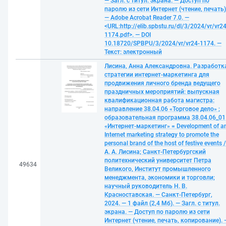
— Загл. с титул. экрана. — Доступ по
паролю из сети Интернет (чтение, печать)
— Adobe Acrobat Reader 7.0. —
<URL:http://elib.spbstu.ru/dl/3/2024/vr/vr24
1174.pdf>. — DOI
10.18720/SPBPU/3/2024/vr/vr24-1174. —
Текст: электронный
Лисина, Анна Александровна. Разработк
стратегии интернет-маркетинга для
продвижения личного бренда ведущего
праздничных мероприятий: выпускная
квалификационная работа магистра:
направление 38.04.06 «Торговое дело» ;
образовательная программа 38.04.06_01
«Интернет-маркетинг» = Development of a
Internet marketing strategy to promote the
personal brand of the host of festive events /
А. А. Лисина; Санкт-Петербургский
политехнический университет Петра
49634
Великого, Институт промышленного
менеджмента, экономики и торговли;
научный руководитель Н. В.
Красноставская. — Санкт-Петербург,
2024. — 1 файл (2,4 Мб). — Загл. с титул.
экрана. — Доступ по паролю из сети
Интернет (чтение, печать, копирование). 