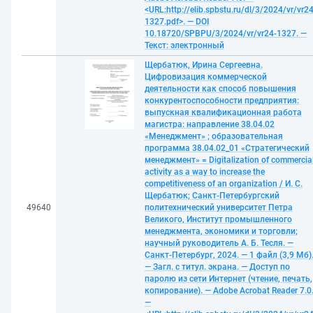
<URL:http://elib.spbstu.ru/dl/3/2024/vr/vr24
1327.pdf>. — DOI
10.18720/SPBPU/3/2024/vr/vr24-1327. —
Текст: электронный
Щербатюк, Ирина Сергеевна.
Цифровизация коммерческой
деятельности как способ повышения
конкурентоспособности предприятия:
выпускная квалификационная работа
магистра: направление 38.04.02
«Менеджмент» ; образовательная
программа 38.04.02_01 «Стратегический
менеджмент» = Digitalization of commercia
activity as a way to increase the
competitiveness of an organization / И. С.
Щербатюк; Санкт-Петербургский
49640
политехнический университет Петра
Великого, Институт промышленного
менеджмента, экономики и торговли;
научный руководитель А. Б. Тесля. —
Санкт-Петербург, 2024. — 1 файл (3,9 Мб)
— Загл. с титул. экрана. — Доступ по
паролю из сети Интернет (чтение, печать,
копирование). — Adobe Acrobat Reader 7.0
—