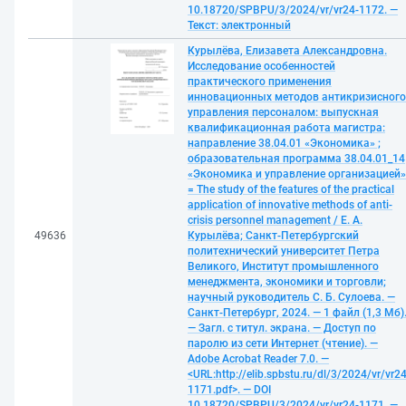
10.18720/SPBPU/3/2024/vr/vr24-1172. —
Текст: электронный
Курылёва, Елизавета Александровна.
Исследование особенностей
практического применения
инновационных методов антикризисного
управления персоналом: выпускная
квалификационная работа магистра:
направление 38.04.01 «Экономика» ;
образовательная программа 38.04.01_14
«Экономика и управление организацией»
= The study of the features of the practical
application of innovative methods of anti-
crisis personnel management / Е. А.
49636
Курылёва; Санкт-Петербургский
политехнический университет Петра
Великого, Институт промышленного
менеджмента, экономики и торговли;
научный руководитель С. Б. Сулоева. —
Санкт-Петербург, 2024. — 1 файл (1,3 Мб)
— Загл. с титул. экрана. — Доступ по
паролю из сети Интернет (чтение). —
Adobe Acrobat Reader 7.0. —
<URL:http://elib.spbstu.ru/dl/3/2024/vr/vr24
1171.pdf>. — DOI
10.18720/SPBPU/3/2024/vr/vr24-1171. —