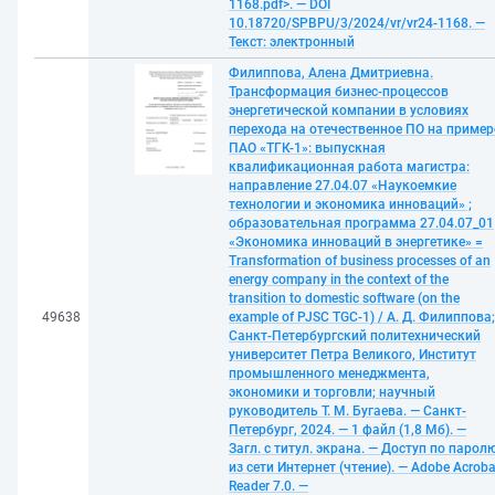
1168.pdf>. — DOI
10.18720/SPBPU/3/2024/vr/vr24-1168. —
Текст: электронный
Филиппова, Алена Дмитриевна.
Трансформация бизнес-процессов
энергетической компании в условиях
перехода на отечественное ПО на пример
ПАО «ТГК-1»: выпускная
квалификационная работа магистра:
направление 27.04.07 «Наукоемкие
технологии и экономика инноваций» ;
образовательная программа 27.04.07_01
«Экономика инноваций в энергетике» =
Transformation of business processes of an
energy company in the context of the
transition to domestic software (on the
49638
example of PJSC TGC-1) / А. Д. Филиппова;
Санкт-Петербургский политехнический
университет Петра Великого, Институт
промышленного менеджмента,
экономики и торговли; научный
руководитель Т. М. Бугаева. — Санкт-
Петербург, 2024. — 1 файл (1,8 Мб). —
Загл. с титул. экрана. — Доступ по парол
из сети Интернет (чтение). — Adobe Acroba
Reader 7.0. —