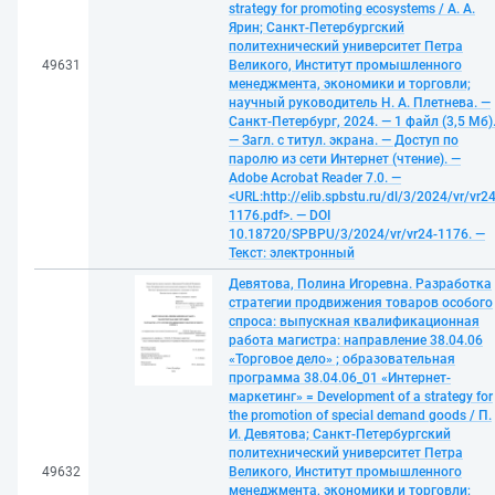
strategy for promoting ecosystems / А. А.
Ярин; Санкт-Петербургский
политехнический университет Петра
49631
Великого, Институт промышленного
менеджмента, экономики и торговли;
научный руководитель Н. А. Плетнева. —
Санкт-Петербург, 2024. — 1 файл (3,5 Мб)
— Загл. с титул. экрана. — Доступ по
паролю из сети Интернет (чтение). —
Adobe Acrobat Reader 7.0. —
<URL:http://elib.spbstu.ru/dl/3/2024/vr/vr24
1176.pdf>. — DOI
10.18720/SPBPU/3/2024/vr/vr24-1176. —
Текст: электронный
Девятова, Полина Игоревна. Разработка
стратегии продвижения товаров особого
спроса: выпускная квалификационная
работа магистра: направление 38.04.06
«Торговое дело» ; образовательная
программа 38.04.06_01 «Интернет-
маркетинг» = Development of a strategy for
the promotion of special demand goods / П.
И. Девятова; Санкт-Петербургский
политехнический университет Петра
49632
Великого, Институт промышленного
менеджмента, экономики и торговли;