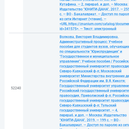
Кутафина. — 2, перераб. и доп. — Москва:
Издательство "ЮНИТИ-ДАНА", 2017. — 25
с. — ВО - Бакалавриат. — Доступ по паро
из сети Интернет (чтение). —
<URL:https://znanium.com/catalog/docume
id=341575>. — Текст: электронный
Волкова, Виктория Владимировна.
Административный процесс: Учебное
пособие для студентов вузов, обучающи
по специальности "Юриспруденция" и
"Государственное и муниципальное
управление": Учебное пособие / Российс
государственный университет правосуди
Северо-Кавказский ф-л; Московский
университет Министерства внутренних д
Российской Федерации им. В.Я. Кикотя;
Государственный университет управлени
52240
Российский государственный университе
правосудия, Приволжский ф-л; Российск
государственный университет правосуди
Северо-Кавказский ф-л; Тульский
государственный университет. — 4,
перераб. и доп. — Москва: Издательство
"ЮНИТИ-ДАНА", 2019. — 199 с. — ВО -
Бакалавриат. — Доступ по паролю из сет