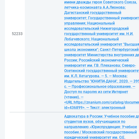
имени дважды героя Советского Союза,
летчика-космонавта А.А.Леонова;
Дагестанский государственный
университет; Государственный университ
управления; Национальный
исследовательский Нижегородский
52233
государственный университет им. Н.И.
Лобачевского; Национальный
исследовательский университет "Высша
школа экономики"; Санкт-Петербургский
университет Министерства внутренних д
России; Российский экономический
университет им. Г.В. Плеханова; Северо-
Осетинский государственный университе
им. К.Л. Хетагурова. — 5. — Москва:
Издательство "ЮНИТИ-ДАНА", 2020. — 39
с. — Профессиональное образование. —
Доступ по паролю из сети Интернет
(чтение). —
<URL:https://znanium.com/catalog/docume
id=436899>. — Текст: электронный
Адвокатура в России: Учебное пособие д
студентов вузов, обучающихся по
направлению «Юриспруденция: Учебное
пособие / Московский государственный
юридический университет им. О.Е.