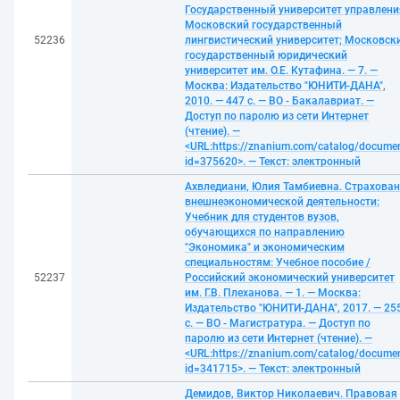
Государственный университет управлени
Московский государственный
52236
лингвистический университет; Московск
государственный юридический
университет им. О.Е. Кутафина. — 7. —
Москва: Издательство "ЮНИТИ-ДАНА",
2010. — 447 с. — ВО - Бакалавриат. —
Доступ по паролю из сети Интернет
(чтение). —
<URL:https://znanium.com/catalog/docume
id=375620>. — Текст: электронный
Ахвледиани, Юлия Тамбиевна. Страхован
внешнеэкономической деятельности:
Учебник для студентов вузов,
обучающихся по направлению
"Экономика" и экономическим
специальностям: Учебное пособие /
52237
Российский экономический университет
им. Г.В. Плеханова. — 1. — Москва:
Издательство "ЮНИТИ-ДАНА", 2017. — 25
с. — ВО - Магистратура. — Доступ по
паролю из сети Интернет (чтение). —
<URL:https://znanium.com/catalog/docume
id=341715>. — Текст: электронный
Демидов, Виктор Николаевич. Правовая