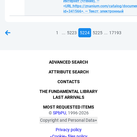
Интернет (чтение). —
<URL:https://znanium.com/catalog/docume
id=341566>. — Текст: электронный
...
...
1
5223
5224
5225
17193
ADVANCED SEARCH
ATTRIBUTE SEARCH
CONTACTS
THE FUNDAMENTAL LIBRARY
LAST ARRIVALS
MOST REQUESTED ITEMS
©
SPbPU
, 1996-2026
Copyright and Personal Data
The photographs are
Privacy policy
published with the
consent of the individuals
«Cookie» files policy