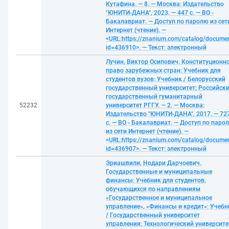
Кутафина. — 8. — Москва: Издательство
"ЮНИТИ-ДАНА", 2023. — 447 с. — ВО -
Бакалавриат. — Доступ по паролю из сет
Интернет (чтение). —
<URL:https://znanium.com/catalog/docume
id=436910>. — Текст: электронный
Лучин, Виктор Осипович. Конституционн
право зарубежных стран: Учебник для
студентов вузов: Учебник / Белорусский
государственный университет; Российск
государственный гуманитарный
52232
университет РГГУ. — 2. — Москва:
Издательство "ЮНИТИ-ДАНА", 2017. — 72
с. — ВО - Бакалавриат. — Доступ по паро
из сети Интернет (чтение). —
<URL:https://znanium.com/catalog/docume
id=436907>. — Текст: электронный
Эриашвили, Нодари Дарчоевич.
Государственные и муниципальные
финансы: Учебник для студентов,
обучающихся по направлениям
«Государственное и муниципальное
управление», «Финансы и кредит»: Учебн
/ Государственный университет
управления; Технологический университе