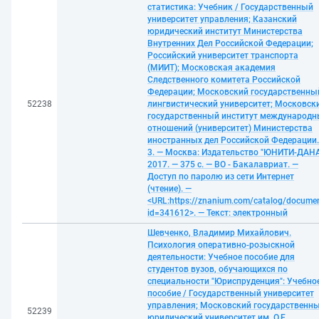
статистика: Учебник / Государственный
университет управления; Казанский
юридический институт Министерства
Внутренних Дел Российской Федерации;
Российский университет транспорта
(МИИТ); Московская академия
Следственного комитета Российской
Федерации; Московский государственны
52238
лингвистический университет; Московск
государственный институт международн
отношений (университет) Министерства
иностранных дел Российской Федерации.
3. — Москва: Издательство "ЮНИТИ-ДАНА
2017. — 375 с. — ВО - Бакалавриат. —
Доступ по паролю из сети Интернет
(чтение). —
<URL:https://znanium.com/catalog/docume
id=341612>. — Текст: электронный
Шевченко, Владимир Михайлович.
Психология оперативно-розыскной
деятельности: Учебное пособие для
студентов вузов, обучающихся по
специальности "Юриспруденция": Учебно
пособие / Государственный университет
управления; Московский государственн
52239
юридический университет им. О.Е.