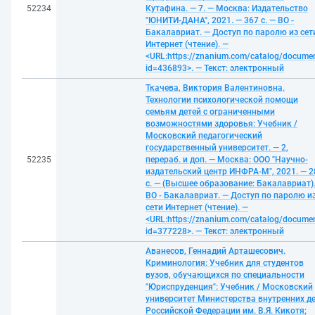
52234
Кутафина. — 7. — Москва: Издательство
"ЮНИТИ-ДАНА", 2021. — 367 с. — ВО -
Бакалавриат. — Доступ по паролю из сет
Интернет (чтение). —
<URL:https://znanium.com/catalog/docume
id=436893>. — Текст: электронный
Ткачева, Виктория Валентиновна.
Технологии психологической помощи
семьям детей с ограниченными
возможностями здоровья: Учебник /
Московский педагогический
государственный университет. — 2,
52235
перераб. и доп. — Москва: ООО "Научно-
издательский центр ИНФРА-М", 2021. — 2
с. — (Высшее образование: Бакалавриат)
ВО - Бакалавриат. — Доступ по паролю и
сети Интернет (чтение). —
<URL:https://znanium.com/catalog/docume
id=377228>. — Текст: электронный
Аванесов, Геннадий Арташесович.
Криминология: Учебник для студентов
вузов, обучающихся по специальности
"Юриспруденция": Учебник / Московский
университет Министерства внутренних д
Российской Федерации им. В.Я. Кикотя;