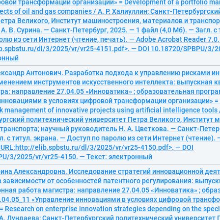
овой трансформации организации» = Development of a portfolio ma
jects of oil and gas companies / А. Р. Халиуллин; Санкт-Петербургс
етра Великого, Институт машиностроения, материалов и транспор
. В. Сурина. — Санкт-Петербург, 2025. — 1 файл (4,0 Мб). — Загл. с 
олю из сети Интернет (чтение, печать). — Adobe Acrobat Reader 7.0.
ib.spbstu.ru/dl/3/2025/vr/vr25-4151.pdf>. — DOI 10.18720/SPBPU/3/2
ронный
ександр Антонович. Разработка подхода к управлению рисками и
именением инструментов искусственного интеллекта: выпускная 
ра: направление 27.04.05 «Инноватика» ; образовательная програ
нновациями в условиях цифровой трансформации организации» = 
k management of innovative projects using artificial intelligence tools
ургский политехнический университет Петра Великого, Институт 
транспорта; научный руководитель Н. А. Цветкова. — Санкт-Петерб
гл. с титул. экрана. — Доступ по паролю из сети Интернет (чтение).
<URL:http://elib.spbstu.ru/dl/3/2025/vr/vr25-4150.pdf>. — DOI
U/3/2025/vr/vr25-4150. — Текст: электронный
рина Александровна. Исследование стратегий инновационной дея
 зависимости от особенностей патентного регулирования: выпуск
ная работа магистра: направление 27.04.05 «Инноватика» ; обр
.04.05_11 «Управление инновациями в условиях цифровой трансф
 Research on enterprise innovation strategies depending on the specif
К. А. Лундаева; Санкт-Петербургский политехнический университет 