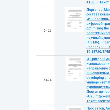
4156. — Текст
Дергачев, Ма
состава коман
«Инноватика» 
цифровой тран
optimizing the
6423
политехническ
научный руков
(1,8 Мб). — За
Reader 7.0. — 
10.18720/SPBP
И, Григорий А
использовани
направление 2
инновациями в
developing an 
6424
университет П
руководитель А
Доступ по пар
<URL:http://el
Текст: элект
Просветов, А