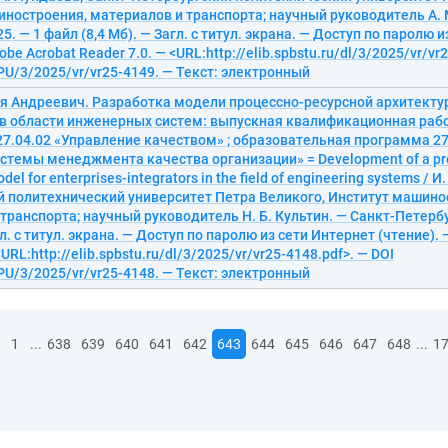
ностроения, материалов и транспорта; научный руководитель А. М
5. — 1 файл (8,4 Мб). — Загл. с титул. экрана. — Доступ по паролю 
obe Acrobat Reader 7.0. — <URL:http://elib.spbstu.ru/dl/3/2025/vr/vr
U/3/2025/vr/vr25-4149. — Текст: электронный
ья Андреевич. Разработка модели процессно-ресурсной архитекту
 в области инженерных систем: выпускная квалификационная рабо
7.04.02 «Управление качеством» ; образовательная программа 27
темы менеджмента качества организации» = Development of a pr
del for enterprises-integrators in the field of engineering systems / И
й политехнический университет Петра Великого, Институт машино
транспорта; научный руководитель Н. Б. Культин. — Санкт-Петербу
гл. с титул. экрана. — Доступ по паролю из сети Интернет (чтение).
<URL:http://elib.spbstu.ru/dl/3/2025/vr/vr25-4148.pdf>. — DOI
U/3/2025/vr/vr25-4148. — Текст: электронный
...
...
1
638
639
640
641
642
643
644
645
646
647
648
1