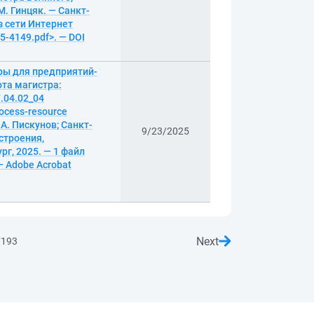
. Гинцяк. — Санкт-
из сети Интернет
25-4149.pdf>. — DOI
ры для предприятий-
та магистра:
.04.02_04
ocess-resource
. А. Пискунов; Санкт-
9/23/2025
строения,
рг, 2025. — 1 файл
 — Adobe Acrobat
Next
7193