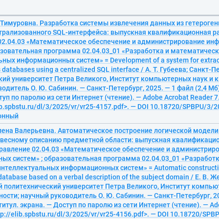
 Тимуровна. Разработка системы извлечения данных из гетероген
рализованного SQL-интерфейса: выпускная квалификационная ра
02.04.03 «Математическое обеспечение и администрирование и
разовательная программа 02.04.03_01 «Разработка и математичес
ных информационных систем» = Development of a system for extrac
databases using a centralized SQL interface / А. Т. Губеева; Санкт-
ий университет Петра Великого, Институт компьютерных наук и 
дитель О. Ю. Сабинин. — Санкт-Петербург, 2025. — 1 файл (2,4 Мб).
туп по паролю из сети Интернет (чтение). — Adobe Acrobat Reader 7
ib.spbstu.ru/dl/3/2025/vr/vr25-4157.pdf>. — DOI 10.18720/SPBPU/3/2
ронный
лена Валерьевна. Автоматическое построение логической модели
овесному описанию предметной области: выпускная квалификаци
правление 02.04.03 «Математическое обеспечение и администрир
ых систем» ; образовательная программа 02.04.03_01 «Разработ
нтеллектуальных информационных систем» = Automatic construction
l database based on a verbal description of the subject domain / Е. В.
й политехнический университет Петра Великого, Институт компью
ости; научный руководитель О. Ю. Сабинин. — Санкт-Петербург, 202
 титул. экрана. — Доступ по паролю из сети Интернет (чтение). — A
tp://elib.spbstu.ru/dl/3/2025/vr/vr25-4156.pdf>. — DOI 10.18720/SPB