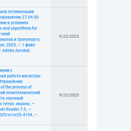
тмов оптимизации
правление 27.04.05
ями в условиях
 and algorithms for
ргский
9/23/2025
иалов и транспорта;
рг, 2025. — 1 файл
 — Adobe Acrobat
инии с
ая работа магистра:
«Управление
f the process of
гский политехнический
9/23/2025
та; научный
с титул. экрана. —
at Reader 7.0. —
025/vr/vr25-4154. —