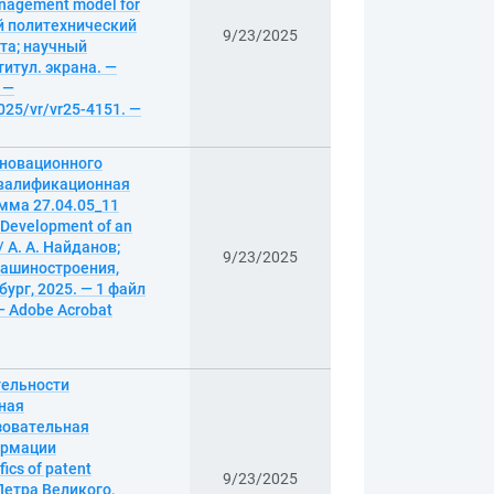
nagement model for
кий политехнический
9/23/2025
та; научный
титул. экрана. —
 —
025/vr/vr25-4151. —
нновационного
квалификационная
мма 27.04.05_11
Development of an
 / А. А. Найданов;
9/23/2025
машиностроения,
ург, 2025. — 1 файл
 — Adobe Acrobat
тельности
ная
азовательная
ормации
ics of patent
9/23/2025
Петра Великого,