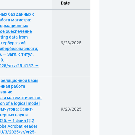
Date
ных баз данных с
бота магистра:
нформационных
кое обеспечение
ting data from
Петербургский
9/23/2025
кибербезопасности;
 — Загл. с титул.
.0. —
025/vr/vr25-4157. —
 реляционной базы
онная работа
ование
ка и математическое
 of a logical model
 Жемчугова; Санкт-
9/23/2025
терных наук и
5. — 1 файл (2,2
dobe Acrobat Reader
PU/3/2025/vr/vr25-