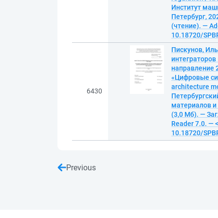
Институт маши
Петербург, 202
(чтение). — Ad
10.18720/SPBP
Пискунов, Ил
интеграторов
направление 2
«Цифровые сис
architecture mo
6430
Петербургски
материалов и 
(3,0 Мб). — За
Reader 7.0. — 
10.18720/SPBP
Previous