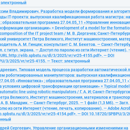
: электронный
ксим Владимирович. Разработка модели формирования и алгори
ды IT-проекта: выпускная квалификационная работа магистра: на
; образовательная программа 27.04.05_11 «Управление инноваци
сформации организации» = Development of a model for the formation
 composition of the IT project team / М. В. Дергачев; Санкт-Петербу
ий университет Петра Великого, Институт машиностроения, матер
одитель А. М. Гинцяк; консультант С. М. Бекетов. — Санкт-Петербу
гл. с титул. экрана. — Доступ по паролю из сети Интернет (чтение).
<URL:http://elib.spbstu.ru/dl/3/2025/vr/vr25-4155.pdf>. — DOI
U/3/2025/vr/vr25-4155. — Текст: электронный
ндреевич. Типовая модель процесса разработки автоматической л
ем роботизированных манипуляторов: выпускная квалификационн
7.04.05 «Инноватика» ; образовательная программа 27.04.05_11 
 условиях цифровой трансформации организации» = Typical model o
automatic line using robotic manipulators / Г. А. И; Санкт-Петербур
етра Великого, Институт машиностроения, материалов и транспор
. В. Мандрик. — Санкт-Петербург, 2025. — 1 файл (1,3 Мб). — Загл. 
олю из сети Интернет (чтение, печать, копирование). — Adobe Acrob
ib.spbstu.ru/dl/3/2025/vr/vr25-4154.pdf>. — DOI 10.18720/SPBPU/3/2
ронный
ндрей Сергеевич. Управление организационными изменениями на