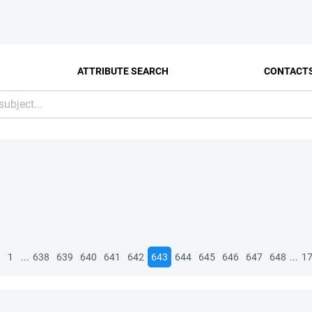
ATTRIBUTE SEARCH
CONTACT
...
...
1
638
639
640
641
642
643
644
645
646
647
648
1