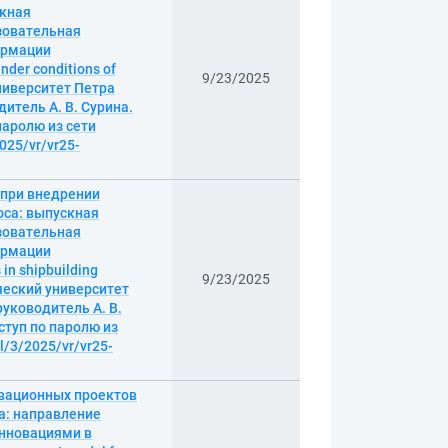
скная
азовательная
ормации
nder conditions of
9/23/2025
университет Петра
итель А. В. Сурина.
 паролю из сети
2025/vr/vr25-
 при внедрении
оса: выпускная
азовательная
ормации
in shipbuilding
9/23/2025
ический университет
уководитель А. В.
оступ по паролю из
dl/3/2025/vr/vr25-
овационных проектов
а: направление
инновациями в