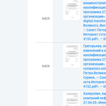
машиностроит
квалификацион
программа 27
организации» =
6425
digital trans
Великого, Инс
— Санкт-Петерб
Интернет (чтен
4153.pdf>. — 
Григорьева, 
изменений в 
квалификацион
программа 27
организации» =
6426
companies usi
Петра Великог
Сурина. — Санк
сети Интернет 
4152.pdf>. — 
Халиуллин, А
компаний неф
27.04.05 «Инн