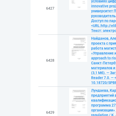
условиях цифр
innovative pro
6427
университет П
руководитель А
Доступ по пар
<URL:http://el
Текст: элект
Найданов, Ал
проекта с пр
работа магист
«Управление и
approach to ris
6428
Санкт-Петерб
материалов и 
(3,1 Мб). — За
Reader 7.0. — 
10.18720/SPBP
Лундаева, Ка
предприятий в
квалификацион
программа 27
организации» =
6429
regulation / 