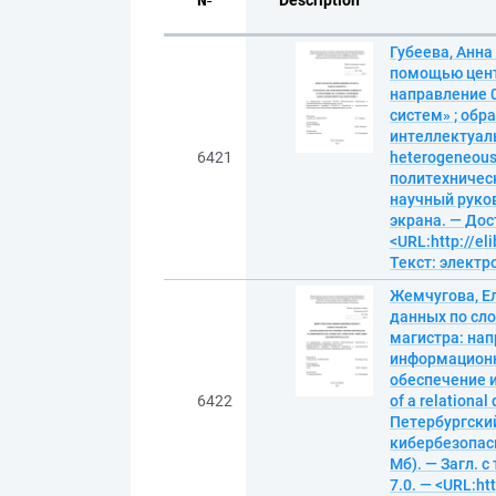
№
Description
Губеева, Анна
помощью цент
направление 
систем» ; об
интеллектуаль
6421
heterogeneous 
политехническ
научный руково
экрана. — Дос
<URL:http://el
Текст: элект
Жемчугова, Е
данных по сл
магистра: на
информационн
обеспечение и
6422
of a relationa
Петербургски
кибербезопасн
Мб). — Загл. с
7.0. — <URL:ht