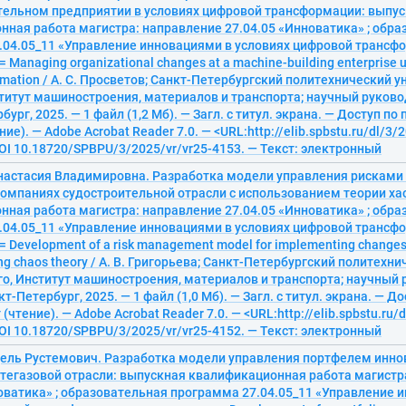
ельном предприятии в условиях цифровой трансформации: выпу
ная работа магистра: направление 27.04.05 «Инноватика» ; обр
.04.05_11 «Управление инновациями в условиях цифровой трансф
 Managing organizational changes at a machine-building enterprise u
formation / А. С. Просветов; Санкт-Петербургский политехнический 
титут машиностроения, материалов и транспорта; научный руковод
ург, 2025. — 1 файл (1,2 Мб). — Загл. с титул. экрана. — Доступ по
ие). — Adobe Acrobat Reader 7.0. — <URL:http://elib.spbstu.ru/dl/3/
DOI 10.18720/SPBPU/3/2025/vr/vr25-4153. — Текст: электронный
Анастасия Владимировна. Разработка модели управления рисками
компаниях судостроительной отрасли с использованием теории ха
ная работа магистра: направление 27.04.05 «Инноватика» ; обр
.04.05_11 «Управление инновациями в условиях цифровой трансф
 Development of a risk management model for implementing changes 
ng chaos theory / А. В. Григорьева; Санкт-Петербургский политехн
о, Институт машиностроения, материалов и транспорта; научный р
т-Петербург, 2025. — 1 файл (1,0 Мб). — Загл. с титул. экрана. — Д
(чтение). — Adobe Acrobat Reader 7.0. — <URL:http://elib.spbstu.ru/
DOI 10.18720/SPBPU/3/2025/vr/vr25-4152. — Текст: электронный
дель Рустемович. Разработка модели управления портфелем инн
тегазовой отрасли: выпускная квалификационная работа магистр
оватика» ; образовательная программа 27.04.05_11 «Управление 