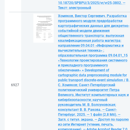
10.18720/SPBPU/3/2025/vr/vr25-3802. —
Текст: электронный
Хомяков, Виктор Сергеевич. Разработка
программного модуля предобработки
картографических данных для дискретно-
событийной модели движения
общественного транспорта: выпускная
квалификационная работа магистра:
направление 09.04.01 «Информатика и
вычислительная техника» ;
образовательная программа 09.04.01_15
«Технологии проектирования системного
и прикладного программного
обеспечения» = Development of
cartographic data preprocessing module for
public transport discrete-event simulation / В.
6927
С. Хомяков; Санкт-Петербургский
политехнический университет Петра
Великого, Институт компьютерных наук и
кибербезопасности; научный
руководитель М. В. Болсуновская;
консультант В. В. Ракова. — Санкт-
Петербург, 2025. — 1 файл (2,8 Мб). —
Загл. с титул. экрана. — Доступ по паролю
из сети Интернет (чтение, печать,
копирование). — Adobe Acrobat Reader 7.0.