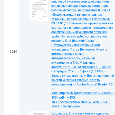
ключевой системы сети шифрованной
связи: выпускная квалификационная
работа магистра: направление 09.04.01
«Информатика и вычислительная
техника» ; образовательная программа
09.04.01_15 «Технологии проектирования
системного и прикладного программного
обеспечения» = Development of the key
system for an encrypted communication
network / Е. И. Шацкий; Санкт-
Петербургский политехнический
университет Петра Великого, Институт
6924
компьютерных наук и
кибербезопасности; научный
руководитель Г. Ф. Малыхина;
консультант С. В. Александров. — Санкт-
Петербург, 2025. — 1 файл (2,9 Мб). —
Загл. с титул. экрана. — Доступ по паролю
из сети Интернет (чтение, печать,
копирование). — Adobe Acrobat Reader 7.0.
—
<URL:http://elib.spbstu.ru/dl/3/2025/vr/vr25-
3804.pdf>. — DOI
10.18720/SPBPU/3/2025/vr/vr25-3804. —
Текст: электронный
Шушакова, Елизавета Александровна.