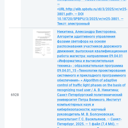
—
<URL:http://elib.spbstu.ru/dl/3/2025/vr/vr25-
3801.pdf>. — DOI
10.18720/SPBPU/3/2025/vr/vr25-3801. —
Текст: электронный
Никитина, Александра Викторовна.
Алгоритм адаптивного управления
фазами светофора на основе
распознавания участников дорожного
движения: выпускная квалификационная
работа магистра: направление 09.04.01
«Информатика и вычислительная
техника» ; образовательная программа
09.04.01_15 «Технологии проектирования
системного и прикладного программного
обеспечения» = Algorithm of adaptive
control of traffic light phases on the basis of
recognizing road user / А. В. Никитина;
6928
Санкт-Петербургский политехнический
университет Петра Великого, Институт
компьютерных наук и
кибербезопасности; научный
руководитель М. В. Болсуновская;
консультант Г. С. Васильянов. — Санкт-
Петербург, 2025. — 1 файл (7,4 Мб). —