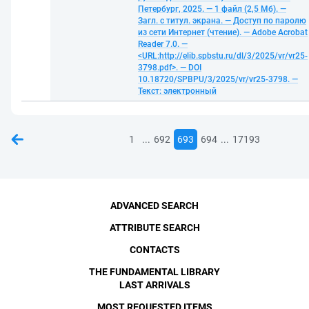
Петербург, 2025. — 1 файл (2,5 Мб). —
Загл. с титул. экрана. — Доступ по паролю
из сети Интернет (чтение). — Adobe Acrobat
Reader 7.0. —
<URL:http://elib.spbstu.ru/dl/3/2025/vr/vr25-
3798.pdf>. — DOI
10.18720/SPBPU/3/2025/vr/vr25-3798. —
Текст: электронный
...
...
1
692
693
694
17193
ADVANCED SEARCH
ATTRIBUTE SEARCH
CONTACTS
THE FUNDAMENTAL LIBRARY
LAST ARRIVALS
MOST REQUESTED ITEMS