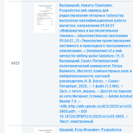
Выприцкий, Никита Павлович.
Разработка веб-сервиса для
редактирования гитарных табулатур:
выпускная квалификационная работа
магистра: направление 09.04.01
«Информатика и вычислительная
техника» ; образовательная программа
09.04.01_15 «Технологии проектирования
системного и прикладного программного
обеспечения» = Development of a web
service for editing guitar tablature / Н. П.
Выприцкий; Санкт-Петербургский
6923
политехнический университет Петра
Великого, Институт компьютерных наук и
кибербезопасности; научный
руководитель Н. В. Богач. — Санкт-
Петербург, 2025. — 1 файл (1,5 Мб). —
Загл. с титул. экрана. — Доступ по паролю
из сети Интернет (чтение). — Adobe Acrobat
Reader 7.0. —
<URL:http://elib.spbstu.ru/dl/3/2025/vr/vr25-
3805.pdf>. — DOI
10.18720/SPBPU/3/2025/vr/vr25-3805. —
Текст: электронный
Шацкий, Егор Игоревич. Разработка