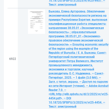
10.18720/SPBPU/3/2025/vr/vr25-4457. —
Текст: электронный
Быкова, Елена Артуровна. Обеспечение
экономической безопасности региона на
примере Республики Бурятия: выпускная
квалификационная работа специалиста:
направление 38.05.01 «Экономическая
безопасность» ; образовательная
программа 38.05.01_01 «Экономико-
правовое обеспечение экономической
безопасности» = Ensuring economic security
of the region using the example of the
Republic of Buryatia / Е. А. Быкова; Санкт-
Петербургский политехнический
6922
университет Петра Великого, Институт
промышленного менеджмента,
экономики и торговли; научный
руководитель О. С. Надежина. — Санкт-
Петербург, 2025. — 1 файл (3,0 Мб). —
Загл. с титул. экрана. — Доступ по паролю
из сети Интернет (чтение). — Adobe Acrobat
Reader 7.0. —
<URL:http://elib.spbstu.ru/dl/3/2025/vr/vr25-
4454.pdf>. — DOI
10.18720/SPBPU/3/2025/vr/vr25-4454. —
Текст: электронный