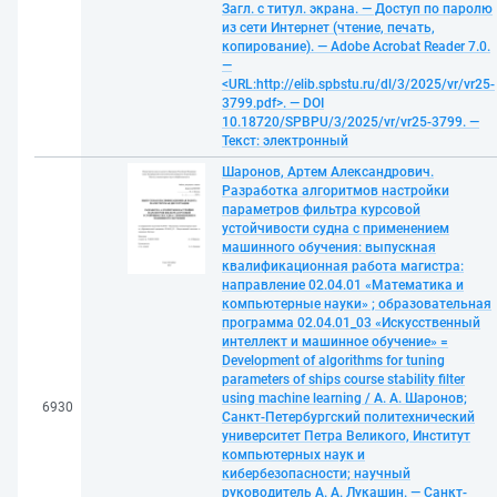
Загл. с титул. экрана. — Доступ по паролю
из сети Интернет (чтение, печать,
копирование). — Adobe Acrobat Reader 7.0.
—
<URL:http://elib.spbstu.ru/dl/3/2025/vr/vr25-
3799.pdf>. — DOI
10.18720/SPBPU/3/2025/vr/vr25-3799. —
Текст: электронный
Шаронов, Артем Александрович.
Разработка алгоритмов настройки
параметров фильтра курсовой
устойчивости судна с применением
машинного обучения: выпускная
квалификационная работа магистра:
направление 02.04.01 «Математика и
компьютерные науки» ; образовательная
программа 02.04.01_03 «Искусственный
интеллект и машинное обучение» =
Development of algorithms for tuning
parameters of ships course stability filter
using machine learning / А. А. Шаронов;
6930
Санкт-Петербургский политехнический
университет Петра Великого, Институт
компьютерных наук и
кибербезопасности; научный
руководитель А. А. Лукашин. — Санкт-