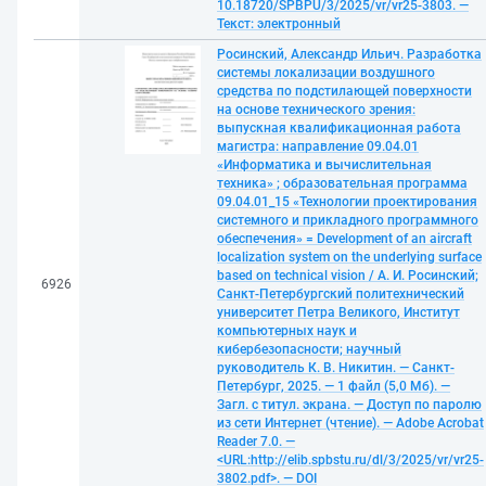
10.18720/SPBPU/3/2025/vr/vr25-3803. —
Текст: электронный
Росинский, Александр Ильич. Разработка
системы локализации воздушного
средства по подстилающей поверхности
на основе технического зрения:
выпускная квалификационная работа
магистра: направление 09.04.01
«Информатика и вычислительная
техника» ; образовательная программа
09.04.01_15 «Технологии проектирования
системного и прикладного программного
обеспечения» = Development of an aircraft
localization system on the underlying surface
based on technical vision / А. И. Росинский;
6926
Санкт-Петербургский политехнический
университет Петра Великого, Институт
компьютерных наук и
кибербезопасности; научный
руководитель К. В. Никитин. — Санкт-
Петербург, 2025. — 1 файл (5,0 Мб). —
Загл. с титул. экрана. — Доступ по паролю
из сети Интернет (чтение). — Adobe Acrobat
Reader 7.0. —
<URL:http://elib.spbstu.ru/dl/3/2025/vr/vr25-
3802.pdf>. — DOI