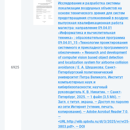
Исследование и разработка системы
локализации воздушных объектов на
основе технического зрения для систем
предотвращения столкновений в воздухе:
выпускная квалификационная работа
магистра: направление 09.04.01
«Информатика и вычислительная
техника» ; образовательная программа
09.04.01_15 «Технологии проектирования
системного и прикладного программного
обеспечения» = Research and development
of computer vision based object detection
and localization system for airborne collision
6925
avoidance / Е. А. Шушакова; Санкт-
Петербургский политехнический
университет Петра Великого, Институт
компьютерных наук и
кибербезопасности; научный
руководитель К. В. Никитин. — Санкт-
Петербург, 2025. — 1 файл (3,5 Мб). —
Загл. с титул. экрана. — Доступ по паролю
из сети Интернет (чтение, печать,
копирование). — Adobe Acrobat Reader 7.0.
—
<URL:http://elib.spbstu.ru/dl/3/2025/vr/vr25-
3803.pdf>. — DOI