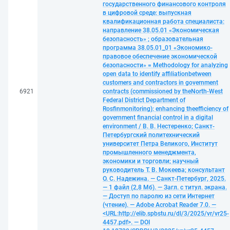
государственного финансового контроля
в цифровой среде: выпускная
квалификационная работа специалиста:
направление 38.05.01 «Экономическая
безопасность» ; образовательная
программа 38.05.01_01 «Экономико-
правовое обеспечение экономической
безопасности» = Мethodology for analyzing
open data to identify affiliationbetween
customers and contractors in government
6921
contracts (commissioned by theNorth-West
Federal District Department of
Rosfinmonitoring): enhancing theefficiency of
government financial control in a digital
environment / В. В. Нестеренко; Санкт-
Петербургский политехнический
университет Петра Великого, Институт
промышленного менеджмента,
экономики и торговли; научный
руководитель Т. В. Мокеева; консультант
О. С. Надежина. — Санкт-Петербург, 2025.
— 1 файл (2,8 Мб). — Загл. с титул. экрана.
— Доступ по паролю из сети Интернет
(чтение). — Adobe Acrobat Reader 7.0. —
<URL:http://elib.spbstu.ru/dl/3/2025/vr/vr25-
4457.pdf>. — DOI