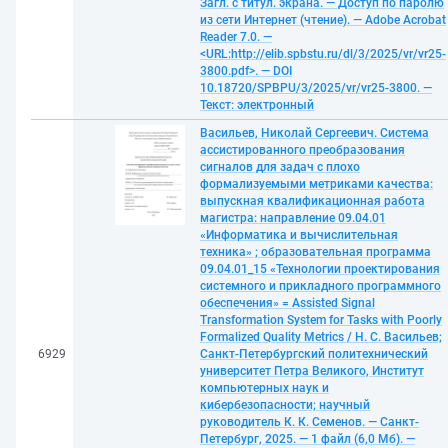
Загл. с титул. экрана. — Доступ по паролю
из сети Интернет (чтение). — Adobe Acrobat
Reader 7.0. —
<URL:http://elib.spbstu.ru/dl/3/2025/vr/vr25-
3800.pdf>. — DOI
10.18720/SPBPU/3/2025/vr/vr25-3800. —
Текст: электронный
Васильев, Николай Сергеевич. Система
ассистированного преобразования
сигналов для задач с плохо
формализуемыми метриками качества:
выпускная квалификационная работа
магистра: направление 09.04.01
«Информатика и вычислительная
техника» ; образовательная программа
09.04.01_15 «Технологии проектирования
системного и прикладного программного
обеспечения» = Assisted Signal
Transformation System for Tasks with Poorly
Formalized Quality Metrics / Н. С. Васильев;
6929
Санкт-Петербургский политехнический
университет Петра Великого, Институт
компьютерных наук и
кибербезопасности; научный
руководитель К. К. Семенов. — Санкт-
Петербург, 2025. — 1 файл (6,0 Мб). —