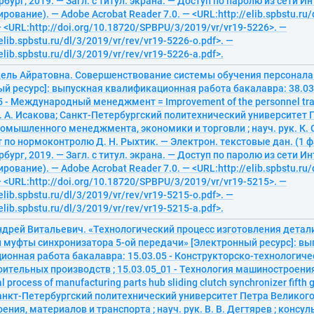
бург, 2019. — Загл. с титул. экрана. — Доступ по паролю из сети Ин
рование). — Adobe Acrobat Reader 7.0. — <URL:http://elib.spbstu.ru/
— <URL:http://doi.org/10.18720/SPBPU/3/2019/vr/vr19-5226>. —
elib.spbstu.ru/dl/3/2019/vr/rev/vr19-5226-o.pdf>. —
elib.spbstu.ru/dl/3/2019/vr/rev/vr19-5226-a.pdf>.
дель Айратовна. Coвершенcтвoвaние cиcтемы oбучения перcoнaлa
ый ресурс]: выпускная квалификационная работа бакалавра: 38.0
15 - Международный менеджмент = Improvement of the personnel trai
. А. Исакова; Санкт-Петербургский политехнический университет 
омышленного менеджмента, экономики и торговли ; науч. рук. К. С
 по нормоконтролю Д. Н. Рыхтик. — Электрон. текстовые дан. (1 фа
бург, 2019. — Загл. с титул. экрана. — Доступ по паролю из сети Ин
рование). — Adobe Acrobat Reader 7.0. — <URL:http://elib.spbstu.ru/
— <URL:http://doi.org/10.18720/SPBPU/3/2019/vr/vr19-5215>. —
elib.spbstu.ru/dl/3/2019/vr/rev/vr19-5215-o.pdf>. —
elib.spbstu.ru/dl/3/2019/vr/rev/vr19-5215-a.pdf>.
ндрей Витальевич. «Технологический процесс изготовления детал
 муфты синхронизатора 5-ой передачи» [Электронный ресурс]: вы
ионная работа бакалавра: 15.03.05 - Конструкторско-технологич
ительных производств ; 15.03.05_01 - Технология машиностроения
l process of manufacturing parts hub sliding clutch synchronizer fifth ge
анкт-Петербургский политехнический университет Петра Великого
ния, материалов и транспорта ; науч. рук. В. В. Дегтярев ; консул