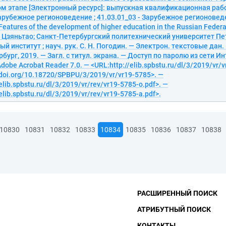
м этапе [Электронный ресурс]: выпускная квалификационная раб
Зарубежное регионоведение ; 41.03.01_03 - Зарубежное регионове
eatures of the development of higher education in the Russian Federa
н Цзяньтао; Санкт-Петербургский политехнический университет Пе
й институт ; науч. рук. С. Н. Погодин. — Электрон. текстовые дан. (
бург, 2019. — Загл. с титул. экрана. — Доступ по паролю из сети Ин
dobe Acrobat Reader 7.0. — <URL:http://elib.spbstu.ru/dl/3/2019/vr/
/doi.org/10.18720/SPBPU/3/2019/vr/vr19-5785>. —
elib.spbstu.ru/dl/3/2019/vr/rev/vr19-5785-o.pdf>. —
elib.spbstu.ru/dl/3/2019/vr/rev/vr19-5785-a.pdf>.
10830
10831
10832
10833
10834
10835
10836
10837
10838
РАСШИРЕННЫЙ ПОИСК
АТРИБУТНЫЙ ПОИСК
КОНТАКТЫ