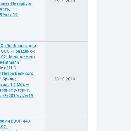
28.10.2019
Санкт-Петербург,
ечать,
9/vr/vr19-
ПО «Rentmann» для
е ООО «Праздник»)
3.02 - Менеджмент
 “Rentmann”
le of LLC
т Петра Великого,
 Бриль ;
28.10.2019
йл : 1,1 Мб). —
тернет (чтение,
dl/3/2019/vr/vr19-
орами ВВЭР-440
02 -