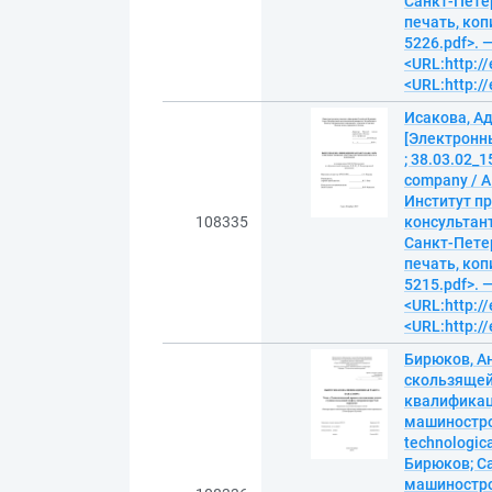
Санкт-Петер
печать, копи
5226.pdf>. 
<URL:http://
<URL:http://
Исакова, А
[Электронн
; 38.03.02_
company / А
Институт пр
108335
консультант
Санкт-Петер
печать, копи
5215.pdf>. 
<URL:http://
<URL:http://
Бирюков, А
скользящей
квалификац
машиностро
technologica
Бирюков; С
машинострое