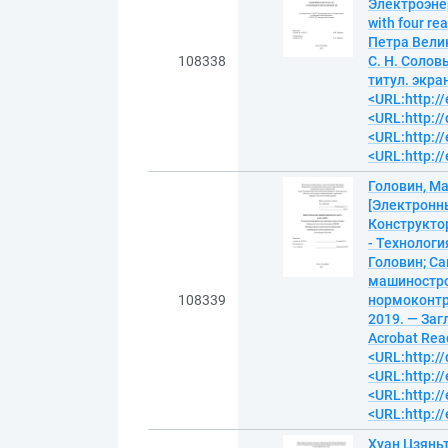
Электроэнер
with four r
Петра Велик
108338
С. Н. Солов
титул. экра
<URL:http://
<URL:http:/
<URL:http://
<URL:http://
Головин, М
[Электронны
Конструкто
- Технологи
Головин; С
машинострое
108339
нормоконтро
2019. — Заг
Acrobat Read
<URL:http:/
<URL:http://
<URL:http://
<URL:http://
Хуан Цзянь