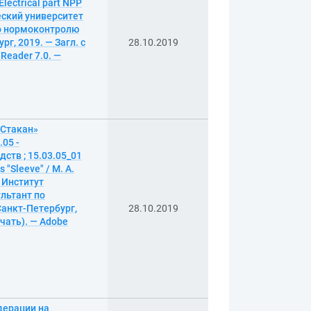
lectrical part NPP
ческий университет
 по нормоконтролю
рг, 2019. — Загл. с
28.10.2019
Reader 7.0. —
«Стакан»
05 -
тв ; 15.03.05_01
 "Sleeve" / М. А.
 Институт
ультант по
Санкт-Петербург,
28.10.2019
ечать). — Adobe
дерации на