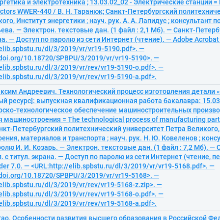
гетика и электротехника ; 13.03.02_02 - Электрические станции = E
eactors WWER-440 / В. Н. Таранюк; Санкт-Петербургский политехни
ого, Институт энергетики ; науч. рук. А. А. Лапидус ; консультант
ьева. — Электрон. текстовые дан. (1 файл : 2,1 Мб). — Санкт-Петербу
на. — Доступ по паролю из сети Интернет (чтение). — Adobe Acrobat 
elib.spbstu.ru/dl/3/2019/vr/vr19-5190.pdf>. —
/doi.org/10.18720/SPBPU/3/2019/vr/vr19-5190>. —
elib.spbstu.ru/dl/3/2019/vr/rev/vr19-5190-o.pdf>. —
elib.spbstu.ru/dl/3/2019/vr/rev/vr19-5190-a.pdf>.
аксим Андреевич. Технологический процесс изготовления детали 
й ресурс]: выпускная квалификационная работа бакалавра: 15.03.
рско-технологическое обеспечение машиностроительных производс
я машиностроения = The technological process of manufacturing parts
анкт-Петербургский политехнический университет Петра Великого,
ния, материалов и транспорта ; науч. рук. Н. Ю. Ковеленов ; конс
лю И. И. Козарь. — Электрон. текстовые дан. (1 файл : 7,2 Мб). — 
л. с титул. экрана. — Доступ по паролю из сети Интернет (чтение, п
er 7.0. — <URL:http://elib.spbstu.ru/dl/3/2019/vr/vr19-5168.pdf>. —
/doi.org/10.18720/SPBPU/3/2019/vr/vr19-5168>. —
elib.spbstu.ru/dl/3/2019/vr/rev/vr19-5168-z.zip>. —
elib.spbstu.ru/dl/3/2019/vr/rev/vr19-5168-o.pdf>. —
elib.spbstu.ru/dl/3/2019/vr/rev/vr19-5168-a.pdf>.
тао. Особенности развития высшего образования в Российской Фе