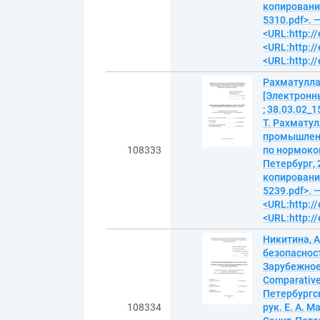
копирование)
5310.pdf>. 
<URL:http://
<URL:http://
<URL:http://
Рахматулла
[Электронн
; 38.03.02_
Т. Рахматул
промышленно
108333
по нормокон
Петербург, 
копирование)
5239.pdf>. 
<URL:http://
<URL:http://
Никитина, 
безопасност
Зарубежное
Comparative 
Петербургск
108334
рук. Е. А. М