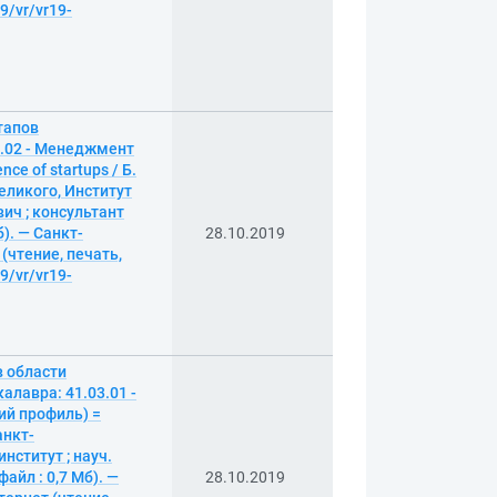
9/vr/vr19-
тапов
3.02 - Менеджмент
ce of startups / Б.
еликого, Институт
ич ; консультант
). — Санкт-
28.10.2019
 (чтение, печать,
9/vr/vr19-
в области
алавра: 41.03.01 -
ий профиль) =
анкт-
ститут ; науч.
файл : 0,7 Мб). —
28.10.2019