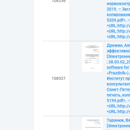
108336
нормоконтро
2019. — Заг
копирование)
5209.pdf>. 
<URL:http://
<URL:http://
<URL:http://
Дремин, Ал
эффективно
[Электронн
; 38.03.02_
software for
«Prazdnik»)
108337
Институт пр
консультант
Санкт-Петер
печать, копи
5194.pdf>. 
<URL:http://
<URL:http://
Таранюк, В
[Электронны