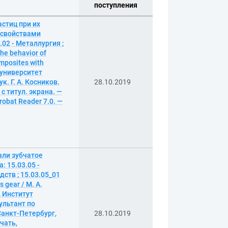
поступления
стиц при их
 свойствами
02 - Металлургия ;
he behavior of
omposites with
 университет
. Г. А. Косников.
28.10.2019
 с титул. экрана. —
obat Reader 7.0. —
али зубчатое
 15.03.05 -
тв ; 15.03.05_01
 gear / М. А.
 Институт
ультант по
Санкт-Петербург,
28.10.2019
ечать,