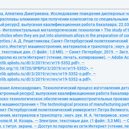
а, Алевтина Дмитриевна. Исследование поведения дисперсных ча
 расплавы алюминия при получении композитов со специальными
й ресурс]: выпускная квалификационная работа бакалавра: 22.03.
 - Интеллектуальные металлургические технологии = The study of t
rticles when they are put into aluminum alloys in the preparation of c
perties / А. Д. Решетникова; Санкт-Петербургский политехнический
ого, Институт машиностроения, материалов и транспорта ; науч. рук
 текстовые дан. (1 файл : 1,0 Мб). — Санкт-Петербург, 2019. — Загл.
аролю из сети Интернет (чтение, печать, копирование). — Adobe Acr
elib.spbstu.ru/dl/3/2019/vr/vr19-5352.pdf>. —
/doi.org/10.18720/SPBPU/3/2019/vr/vr19-5352>. —
elib.spbstu.ru/dl/3/2019/vr/rev/vr19-5352-o.pdf>. —
elib.spbstu.ru/dl/3/2019/vr/rev/vr19-5352-a.pdf>.
ихаил Александрович. Технологический процесс изготовления дет
ктронный ресурс]: выпускная квалификационная работа бакалавра:
рско-технологическое обеспечение машиностроительных производс
я машиностроения = The technological process of manufacturing parts
анкт-Петербургский политехнический университет Петра Великого,
ния, материалов и транспорта ; науч. рук. И. А. Четвериков ; конс
лю И. И. Козарь. — Электрон. текстовые дан. (1 файл : 5,3 Мб). — 
л. с титул. экрана. — Доступ по паролю из сети Интернет (чтение, п