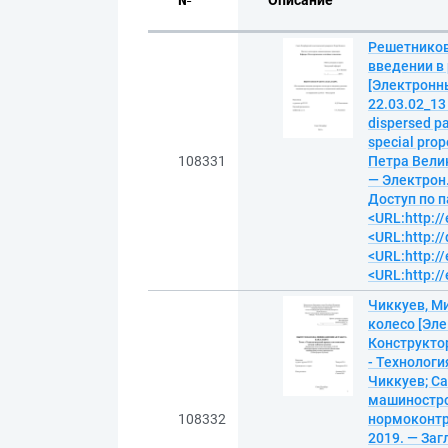
№
Описание
Решетников
введении в
[Электронны
22.03.02_13
dispersed pa
special pro
108331
Петра Велик
— Электрон.
Доступ по п
<URL:http://
<URL:http:/
<URL:http://
<URL:http://
Чиккуев, М
колесо [Эле
Конструкто
- Технологи
Чиккуев; С
машинострое
108332
нормоконтро
2019. — Заг