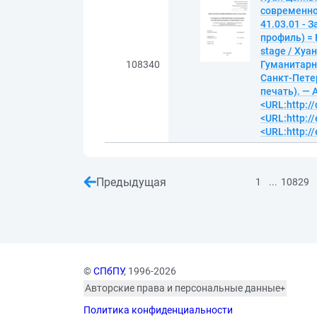
современно
41.03.01 - 
профиль) = F
stage / Хуа
108340
Гуманитарны
Санкт-Петер
печать). — A
<URL:http:/
<URL:http://
<URL:http://
Предыдущая
...
1
10829
©
СПбПУ
, 1996-2026
Авторские права и персональные данные
Фотографии размещены с согласия
Политика конфиденциальности
изображённых лиц в соответствии