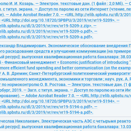
лю И. И. Козарь. — Электрон. текстовые дан. (1 файл : 2,0 Мб). — 
л. с титул. экрана. — Доступ по паролю из сети Интернет (чтение, п
. — Adobe Acrobat Reader 7.0. — <URL:http://elib.spbstu.ru/dl/3/201
— <URL:http://doi.org/10.18720/SPBPU/3/2019/vr/vr19-5209>. —
elib.spbstu.ru/dl/3/2019/vr/rev/vr19-5209-z.zip>. —
elib.spbstu.ru/dl/3/2019/vr/rev/vr19-5209-o.pdf>. —
elib.spbstu.ru/dl/3/2019/vr/rev/vr19-5209-a.pdf>.
ександр Владимирович. Экономическое обоснование внедрения 
го расходования средств и улучшения коммуникации (на пример
ый ресурс]: выпускная квалификационная работа бакалавра: 38.0
25 - Финансовый менеджмент = Economic justification of introducing
 more efficient fund spending and better communication (on the examp
 / А. В. Дремин; Санкт-Петербургский политехнический университе
омышленного менеджмента, экономики и торговли ; науч. рук. А. Р.
 по нормоконтролю О. В. Ростова. — Электрон. текстовые дан. (1 фа
бург, 2019. — Загл. с титул. экрана. — Доступ по паролю из сети Ин
рование). — Adobe Acrobat Reader 7.0. — <URL:http://elib.spbstu.ru/
— <URL:http://doi.org/10.18720/SPBPU/3/2019/vr/vr19-5194>. —
elib.spbstu.ru/dl/3/2019/vr/rev/vr19-5194-o.pdf>. —
elib.spbstu.ru/dl/3/2019/vr/rev/vr19-5194-a.pdf>.
ячеслав Николаевич. Электрическая часть АЭС с четырьмя реакт
й ресурс]: выпускная квалификационная работа бакалавра: 13.03.