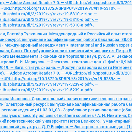
. — Adobe Acrobat Reader 7.0. — <URL:http://elib.spbstu.ru/dl/3/201
— <URL:http://doi.org/10.18720/SPBPU/3/2019/vr/vr19-5310>. —
elib.spbstu.ru/dl/3/2019/vr/rev/vr19-5310-z.zip>. —
elib.spbstu.ru/dl/3/2019/vr/rev/vr19-5310-o.pdf>. —
elib.spbstu.ru/dl/3/2019/vr/rev/vr19-5310-a.pdf>.
ев, Бахтиёр Тулкинович. Международный и Российский опыт стар
ый ресурс]: выпускная квалификационная работа бакалавра: 38.0
15 - Международный менеджмент = International and Russian experien
лаев; Санкт-Петербургский политехнический университет Петра В
го менеджмента, экономики и торговли ; науч. рук. А. А. Цеханов
тролю В. И. Меркулов. — Электрон. текстовые дан. (1 файл : 0,9 Мб
2019. — Загл. с титул. экрана. — Доступ по паролю из сети Интернет
. — Adobe Acrobat Reader 7.0. — <URL:http://elib.spbstu.ru/dl/3/201
— <URL:http://doi.org/10.18720/SPBPU/3/2019/vr/vr19-5239>. —
elib.spbstu.ru/dl/3/2019/vr/rev/vr19-5239-o.pdf>. —
elib.spbstu.ru/dl/3/2019/vr/rev/vr19-5239-a.pdf>.
Алина Ивановна. Сравнительный анализ политики северных стран 
и [Электронный ресурс]: выпускная квалификационная работа бак
 регионоведение ; 41.03.01_03 - Зарубежное регионоведение (общ
analysis of security policies of northern countries / А. И. Никитина; С
ий политехнический университет Петра Великого, Гуманитарный ин
аковецкий ; науч. рук. Д. Р. Ерофеев. — Электрон. текстовые дан. (1 