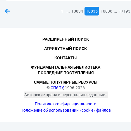
...
...
1
10834
10835
10836
17193
РАСШИРЕННЫЙ ПОИСК
АТРИБУТНЫЙ ПОИСК
КОНТАКТЫ
ФУНДАМЕНТАЛЬНАЯ БИБЛИОТЕКА
ПОСЛЕДНИЕ ПОСТУПЛЕНИЯ
САМЫЕ ПОПУЛЯРНЫЕ РЕСУРСЫ
©
СПбПУ
, 1996-2026
Авторские права и персональные данные
Фотографии размещены с согласия
Политика конфиденциальности
изображённых лиц в соответствии
с требованиями законодательства
Положение об использовании «cookie» файлов
о персональных данных. Согласно
ст. 152.1 ГК РФ «Охрана изображения
гражданина», все фотоматериалы