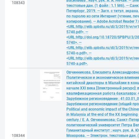
Васильева ; науч. рук. А. А. Нечай. — Эл
108343
текстовые дан. (1 файл : 1,1 Мб). — Санк
Петербург, 2019. — Загл. с титул. экрана
по паролю из сети Интернет (чтение, печ
копирование). — Adobe Acrobat Reader 7.
<URL:http://elib.spbstu.ru/dl/3/2019/vr/vr
5740.pdf>. —
<URL:http://doi.org/10.18720/SPBPU/3/20
5740>. —
<URL:http://elib.spbstu.ru/dl/3/2019/vr/re
5740-o.pdf>. —
<URL:http://elib.spbstu.ru/dl/3/2019/vr/re
5740-a.pdf>.
Овчинникова, Елизавета Александровна
Политическое и экономическое влияни
китайской диаспоры в Малайзии в конц
начале XXI века [Электронный ресурс]:
квалификационная работа бакалавра: 4
Зарубежное регионоведение ; 41.03.01_0
Зарубежное регионоведение (общий про
Political and economic impact of the Chine
in Malaysia at the end of the XX beginning 
century / Е. А. Овчинникова; Санкт-Пете
политехнический университет Петра Ве
Гуманитарный институт ; науч. рук. А. Ю
108344
Мохорова. — Электрон. текстовые дан. (