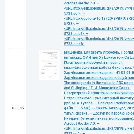
Acrobat Reader 7.0. —
<URL:http://elib.spbstu.ru/dl/3/2019/vr/vr
5738.pdf>. —
<URL:http://doi.org/10.18720/SPBPU/3/20
5738>. —
<URL:http://elib.spbstu.ru/dl/3/2019/vr/re
5738-o.pdf>. —
<URL:http://elib.spbstu.ru/dl/3/2019/vr/re
5738-a.pdf>.
Мишенева, Елизавета Игоревна. Пропаг
китайских СМИ при Ху Цзиньтао и Си Ц
[Электронный ресурс]: выпускная
квалификационная работа бакалавра: 4
Зарубежное регионоведение ; 41.03.01_0
Зарубежное регионоведение (общий про
The propaganda in the media in PRC under
and Si Jinping / Е. И. Мишенева; Санкт-
Петербургский политехнический универ
Петра Великого, Гуманитарный институт 
рук. М. А. Гулева. — Электрон. текстовые
108346
файл : 11,5 Мб). — Санкт-Петербург, 2019
титул. экрана. — Доступ по паролю из с
Интернет (чтение, печать, копирование)
Acrobat Reader 7.0. —
<URL:http://elib.spbstu.ru/dl/3/2019/vr/vr
5737.pdf>. —