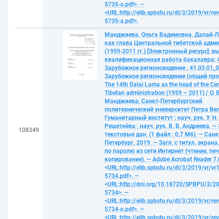
5735-o.pdf>. —
<URL:http://elib.spbstu.ru/dl/3/2019/vr/re
5735-a.pdf>.
Манджиева, Ольга Вадимовна. Далай-Л
как глава Центральной тибетской адм
(1959-2011 гг.) [Электронный ресурс]: 
квалификационная работа бакалавра: 4
Зарубежное регионоведение ; 41.03.01_0
Зарубежное регионоведение (общий про
The 14th Dalai Lama as the head of the Cen
Tibetan administration (1959 – 2011) / О. В
Манджиева; Санкт-Петербургский
политехнический университет Петра Ве
Гуманитарный институт ; науч. рук. У. Н.
Решетнёва ; науч. рук. В. В. Андреева. —
108349
текстовые дан. (1 файл : 0,7 Мб). — Санк
Петербург, 2019. — Загл. с титул. экрана
по паролю из сети Интернет (чтение, печ
копирование). — Adobe Acrobat Reader 7.
<URL:http://elib.spbstu.ru/dl/3/2019/vr/vr
5734.pdf>. —
<URL:http://doi.org/10.18720/SPBPU/3/20
5734>. —
<URL:http://elib.spbstu.ru/dl/3/2019/vr/re
5734-o.pdf>. —
<URL:http://elib.spbstu.ru/dl/3/2019/vr/re