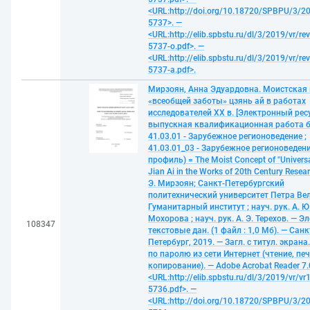
<URL:http://doi.org/10.18720/SPBPU/3/20
5737>. —
<URL:http://elib.spbstu.ru/dl/3/2019/vr/re
5737-o.pdf>. —
<URL:http://elib.spbstu.ru/dl/3/2019/vr/re
5737-a.pdf>.
Мирзоян, Анна Эдуардовна. Моистская
«всеобщей заботы» цзянь ай в работах
исследователей XX в. [Электронный ресу
выпускная квалификационная работа б
41.03.01 - Зарубежное регионоведение ;
41.03.01_03 - Зарубежное регионоведен
профиль) = The Moist Concept of "Universa
Jian Ai in the Works of 20th Century Resear
Э. Мирзоян; Санкт-Петербургский
политехнический университет Петра Ве
Гуманитарный институт ; науч. рук. А. Ю
Мохорова ; науч. рук. А. Э. Терехов. — Э
108347
текстовые дан. (1 файл : 1,0 Мб). — Санк
Петербург, 2019. — Загл. с титул. экрана
по паролю из сети Интернет (чтение, печ
копирование). — Adobe Acrobat Reader 7.
<URL:http://elib.spbstu.ru/dl/3/2019/vr/vr
5736.pdf>. —
<URL:http://doi.org/10.18720/SPBPU/3/20