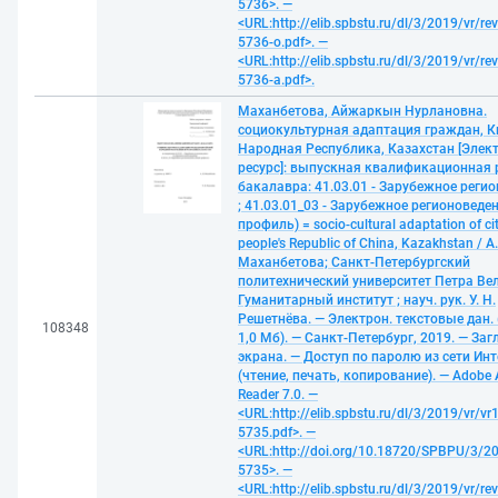
5736>. —
<URL:http://elib.spbstu.ru/dl/3/2019/vr/re
5736-o.pdf>. —
<URL:http://elib.spbstu.ru/dl/3/2019/vr/re
5736-a.pdf>.
Маханбетова, Айжаркын Нурлановна.
социокультурная адаптация граждан, К
Народная Республика, Казахстан [Эле
ресурс]: выпускная квалификационная 
бакалавра: 41.03.01 - Зарубежное реги
; 41.03.01_03 - Зарубежное регионоведе
профиль) = socio-cultural adaptation of cit
people's Republic of China, Kazakhstan / А.
Маханбетова; Санкт-Петербургский
политехнический университет Петра Ве
Гуманитарный институт ; науч. рук. У. Н.
Решетнёва. — Электрон. текстовые дан. 
108348
1,0 Мб). — Санкт-Петербург, 2019. — Загл
экрана. — Доступ по паролю из сети Ин
(чтение, печать, копирование). — Adobe 
Reader 7.0. —
<URL:http://elib.spbstu.ru/dl/3/2019/vr/vr
5735.pdf>. —
<URL:http://doi.org/10.18720/SPBPU/3/20
5735>. —
<URL:http://elib.spbstu.ru/dl/3/2019/vr/re