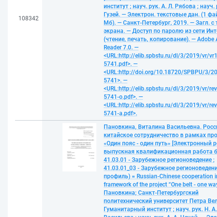
институт ; науч. рук. А. Л. Рябова ; науч. 
Гузей. — Электрон. текстовые дан. (1 фай
108342
Мб). — Санкт-Петербург, 2019. — Загл. с 
экрана. — Доступ по паролю из сети Ин
(чтение, печать, копирование). — Adobe 
Reader 7.0. —
<URL:http://elib.spbstu.ru/dl/3/2019/vr/vr
5741.pdf>. —
<URL:http://doi.org/10.18720/SPBPU/3/20
5741>. —
<URL:http://elib.spbstu.ru/dl/3/2019/vr/re
5741-o.pdf>. —
<URL:http://elib.spbstu.ru/dl/3/2019/vr/re
5741-a.pdf>.
Пановкина, Виталина Васильевна. Росс
китайское сотрудничество в рамках пр
«Один пояс - один путь» [Электронный ре
выпускная квалификационная работа б
41.03.01 - Зарубежное регионоведение ;
41.03.01_03 - Зарубежное регионоведен
профиль) = Russian-Chinese cooperation i
framework of the project “One belt - one way
Пановкина; Санкт-Петербургский
политехнический университет Петра Ве
Гуманитарный институт ; науч. рук. Н. А.