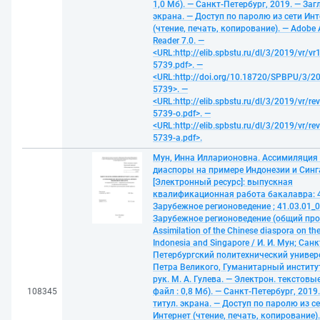
1,0 Мб). — Санкт-Петербург, 2019. — Загл
экрана. — Доступ по паролю из сети Ин
(чтение, печать, копирование). — Adobe 
Reader 7.0. —
<URL:http://elib.spbstu.ru/dl/3/2019/vr/vr
5739.pdf>. —
<URL:http://doi.org/10.18720/SPBPU/3/20
5739>. —
<URL:http://elib.spbstu.ru/dl/3/2019/vr/re
5739-o.pdf>. —
<URL:http://elib.spbstu.ru/dl/3/2019/vr/re
5739-a.pdf>.
Мун, Инна Илларионовна. Ассимиляция
диаспоры на примере Индонезии и Синг
[Электронный ресурс]: выпускная
квалификационная работа бакалавра: 4
Зарубежное регионоведение ; 41.03.01_0
Зарубежное регионоведение (общий про
Assimilation of the Chinese diaspora on th
Indonesia and Singapore / И. И. Мун; Санк
Петербургский политехнический универ
Петра Великого, Гуманитарный институт 
рук. М. А. Гулева. — Электрон. текстовые
108345
файл : 0,8 Мб). — Санкт-Петербург, 2019.
титул. экрана. — Доступ по паролю из с
Интернет (чтение, печать, копирование)