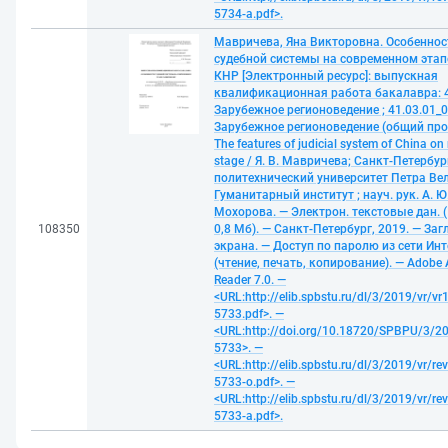
5734-a.pdf>.
Мавричева, Яна Викторовна. Особеннос
судебной системы на современном этап
КНР [Электронный ресурс]: выпускная
квалификационная работа бакалавра: 4
Зарубежное регионоведение ; 41.03.01_0
Зарубежное регионоведение (общий про
The features of judicial system of China o
stage / Я. В. Мавричева; Санкт-Петербу
политехнический университет Петра Ве
Гуманитарный институт ; науч. рук. А. Ю
Мохорова. — Электрон. текстовые дан. (
108350
0,8 Мб). — Санкт-Петербург, 2019. — Загл
экрана. — Доступ по паролю из сети Ин
(чтение, печать, копирование). — Adobe 
Reader 7.0. —
<URL:http://elib.spbstu.ru/dl/3/2019/vr/vr
5733.pdf>. —
<URL:http://doi.org/10.18720/SPBPU/3/20
5733>. —
<URL:http://elib.spbstu.ru/dl/3/2019/vr/re
5733-o.pdf>. —
<URL:http://elib.spbstu.ru/dl/3/2019/vr/re
5733-a.pdf>.