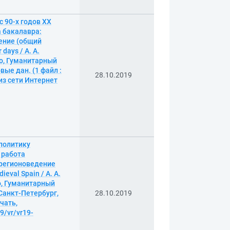
 90-х годов XX
а бакалавра:
дение (общий
days / А. А.
о, Гуманитарный
овые дан. (1 файл :
28.10.2019
 из сети Интернет
политику
 работа
е регионоведение
ieval Spain / А. А.
о, Гуманитарный
— Санкт-Петербург,
28.10.2019
ечать,
9/vr/vr19-