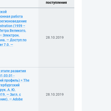
поступления
ской
ионная работа
е регионоведение
stration (1959 –
Петра Великого,
 — Электрон.
28.10.2019
рана. — Доступ по
r 7.0. —
 этапе развития
1.03.01 -
ий профиль) = The
етербургский
ук. А. Ю.
19. — Загл. с
28.10.2019
ание). — Adobe