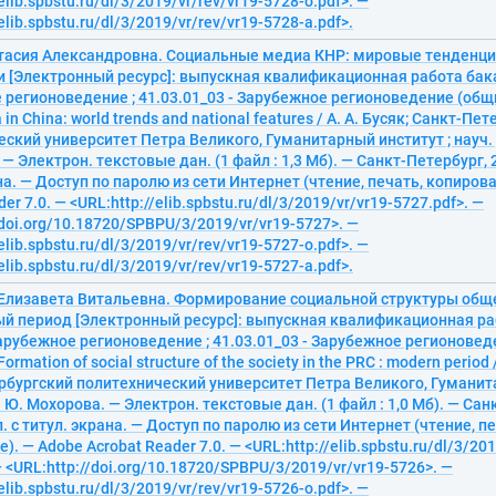
elib.spbstu.ru/dl/3/2019/vr/rev/vr19-5728-o.pdf>. —
elib.spbstu.ru/dl/3/2019/vr/rev/vr19-5728-a.pdf>.
стасия Александровна. Социальные медиа КНР: мировые тенденц
 [Электронный ресурс]: выпускная квалификационная работа бака
 регионоведение ; 41.03.01_03 - Зарубежное регионоведение (общ
 in China: world trends and national features / А. А. Бусяк; Санкт-Пе
ский университет Петра Великого, Гуманитарный институт ; науч. р
— Электрон. текстовые дан. (1 файл : 1,3 Мб). — Санкт-Петербург, 2
на. — Доступ по паролю из сети Интернет (чтение, печать, копиров
er 7.0. — <URL:http://elib.spbstu.ru/dl/3/2019/vr/vr19-5727.pdf>. —
/doi.org/10.18720/SPBPU/3/2019/vr/vr19-5727>. —
elib.spbstu.ru/dl/3/2019/vr/rev/vr19-5727-o.pdf>. —
elib.spbstu.ru/dl/3/2019/vr/rev/vr19-5727-a.pdf>.
 Елизавета Витальевна. Формирование социальной структуры обще
й период [Электронный ресурс]: выпускная квалификационная ра
Зарубежное регионоведение ; 41.03.01_03 - Зарубежное регионове
ormation of social structure of the society in the PRC : modern period 
рбургский политехнический университет Петра Великого, Гуманита
А. Ю. Мохорова. — Электрон. текстовые дан. (1 файл : 1,0 Мб). — Сан
л. с титул. экрана. — Доступ по паролю из сети Интернет (чтение, п
. — Adobe Acrobat Reader 7.0. — <URL:http://elib.spbstu.ru/dl/3/201
— <URL:http://doi.org/10.18720/SPBPU/3/2019/vr/vr19-5726>. —
elib.spbstu.ru/dl/3/2019/vr/rev/vr19-5726-o.pdf>. —