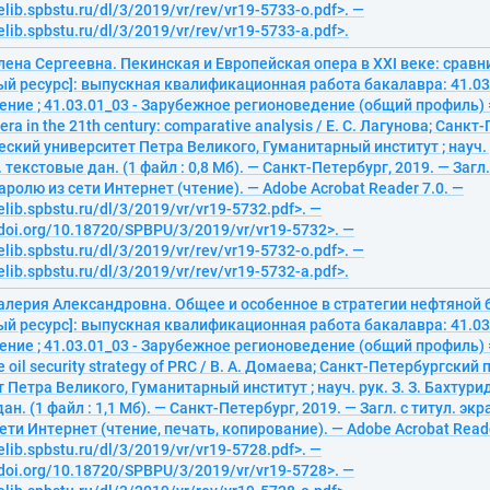
elib.spbstu.ru/dl/3/2019/vr/rev/vr19-5733-o.pdf>. —
elib.spbstu.ru/dl/3/2019/vr/rev/vr19-5733-a.pdf>.
лена Сергеевна. Пекинская и Европейская опера в ХХI веке: срав
ый ресурс]: выпускная квалификационная работа бакалавра: 41.03
ние ; 41.03.01_03 - Зарубежное регионоведение (общий профиль) 
ra in the 21th century: comparative analysis / Е. С. Лагунова; Санк
ский университет Петра Великого, Гуманитарный институт ; науч. р
 текстовые дан. (1 файл : 0,8 Мб). — Санкт-Петербург, 2019. — Загл.
аролю из сети Интернет (чтение). — Adobe Acrobat Reader 7.0. —
elib.spbstu.ru/dl/3/2019/vr/vr19-5732.pdf>. —
/doi.org/10.18720/SPBPU/3/2019/vr/vr19-5732>. —
elib.spbstu.ru/dl/3/2019/vr/rev/vr19-5732-o.pdf>. —
elib.spbstu.ru/dl/3/2019/vr/rev/vr19-5732-a.pdf>.
алерия Александровна. Общее и особенное в стратегии нефтяной 
ый ресурс]: выпускная квалификационная работа бакалавра: 41.03
ние ; 41.03.01_03 - Зарубежное регионоведение (общий профиль) 
he oil security strategy of PRC / В. А. Домаева; Санкт-Петербургски
 Петра Великого, Гуманитарный институт ; науч. рук. З. З. Бахтури
ан. (1 файл : 1,1 Мб). — Санкт-Петербург, 2019. — Загл. с титул. эк
ети Интернет (чтение, печать, копирование). — Adobe Acrobat Reade
elib.spbstu.ru/dl/3/2019/vr/vr19-5728.pdf>. —
/doi.org/10.18720/SPBPU/3/2019/vr/vr19-5728>. —