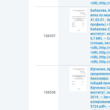
<URL:http://
Бабакова, 
века по на
41.03.01 - 
профиль) = E
Бабакова; 
институт ; н
108357
0,7 Мб). — 
(чтение, пе
<URL:http://
<URL:http:/
<URL:http://
<URL:http://
Юрченко, А
средневеко
бакалавра: 
(общий профи
Юрченко; С
108358
институт ; н
2019. — Заг
копирование)
5724.pdf>. 