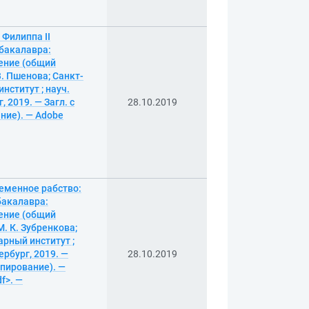
Филиппа II
бакалавра:
дение (общий
. В. Пшенова; Санкт-
ститут ; науч.
, 2019. — Загл. с
28.10.2019
ание). — Adobe
еменное рабство:
бакалавра:
дение (общий
 М. К. Зубренкова;
рный институт ;
ербург, 2019. —
28.10.2019
опирование). —
f>. —