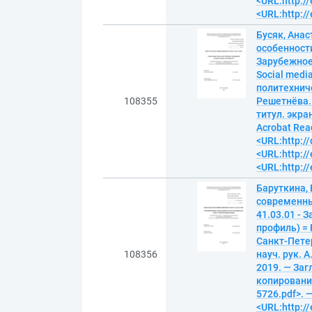
<URL:http://
<URL:http://
Бусяк, Ана
особенности
Зарубежное
Social media
политехниче
108355
Решетнёва. 
титул. экра
Acrobat Read
<URL:http:/
<URL:http://
<URL:http://
Баруткина,
современны
41.03.01 - 
профиль) = F
Санкт-Пете
108356
науч. рук. 
2019. — Заг
копирование)
5726.pdf>. 
<URL:http://