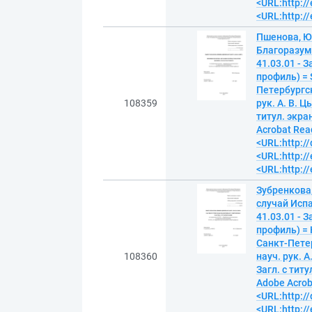
<URL:http://
<URL:http://
Пшенова, Ю
Благоразум
41.03.01 - 
профиль) = S
Петербургск
108359
рук. А. В. Ц
титул. экра
Acrobat Read
<URL:http:/
<URL:http://
<URL:http://
Зубренкова
случай Исп
41.03.01 - 
профиль) = H
Санкт-Пете
108360
науч. рук. 
Загл. с тит
Adobe Acroba
<URL:http:/
<URL:http://