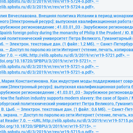
elib.spbstu.ru/dl/3/2019/vr/rev/vr19-5724-o.pdf>. —
elib.spbstu.ru/dl/3/2019/vr/rev/vr19-5724-a.pdf>.
лия Вячеславовна. Внешняя политика Испании в период монархии 
ного [Электронный ресурс]: выпускная квалификационная работа 
Зарубежное регионоведение ; 41.03.01_03 - Зарубежное регионове
pain’s foreign policy during the monarchy of Philip II the Prudent / Ю
ий политехнический университет Петра Великого, Гуманитарный ин
ыб. — Электрон. текстовые дан. (1 файл : 1,2 Мб). — Санкт-Петербург
на. — Доступ по паролю из сети Интернет (чтение, печать, копиров
er 7.0. — <URL:http://elib.spbstu.ru/dl/3/2019/vr/vr19-5721.pdf>. —
/doi.org/10.18720/SPBPU/3/2019/vr/vr19-5721>. —
elib.spbstu.ru/dl/3/2019/vr/rev/vr19-5721-o.pdf>. —
elib.spbstu.ru/dl/3/2019/vr/rev/vr19-5721-a.pdf>.
, Мария Константиновна. Как индустрия моды поддерживает совр
ании [Электронный ресурс]: выпускная квалификационная работа 
Зарубежное регионоведение ; 41.03.01_03 - Зарубежное регионове
ow the fashion industry supports modern slavery: the case of Spain /
рбургский политехнический университет Петра Великого, Гуманита
А. В. Цыб. — Электрон. текстовые дан. (1 файл : 0,6 Мб). — Санкт-Пет
ул. экрана. — Доступ по паролю из сети Интернет (чтение, печать, к
t Reader 7.0. — <URL:http://elib.spbstu.ru/dl/3/2019/vr/vr19-5715.pd
/doi.org/10.18720/SPBPU/3/2019/vr/vr19-5715>. —
elib.spbstu.ru/dl/3/2019/vr/rev/vr19-5715-o.pdf>. —