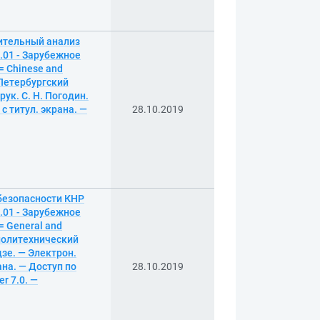
нительный анализ
.01 - Зарубежное
= Chinese and
т-Петербургский
ук. С. Н. Погодин.
 с титул. экрана. —
28.10.2019
безопасности КНР
.01 - Зарубежное
= General and
й политехнический
дзе. — Электрон.
рана. — Доступ по
28.10.2019
r 7.0. —