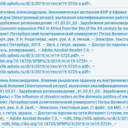
elib.spbstu.ru/dl/3/2019/vr/rev/vr19-5726-a.pdf>.
Ангелина Александровна. Экономическая экспансия КНР в Африке с
ши дни [Электронный ресурс]: выпускная квалификационная работ
Зарубежное регионоведение ; 41.03.01_03 - Зарубежное регионове
conomic expansion PRC in Africa from the 90s of the XX century by our 
Санкт-Петербургский политехнический университет Петра Великог
ауч. рук. У. Н. Решетнёва ; науч. рук. А. А. Нечай. — Электрон. текст
Санкт-Петербург, 2019. — Загл. с титул. экрана. — Доступ по паролю
чать, копирование). — Adobe Acrobat Reader 7.0. —
elib.spbstu.ru/dl/3/2019/vr/vr19-5725.pdf>. —
/doi.org/10.18720/SPBPU/3/2019/vr/vr19-5725>. —
elib.spbstu.ru/dl/3/2019/vr/rev/vr19-5725-o.pdf>. —
elib.spbstu.ru/dl/3/2019/vr/rev/vr19-5725-a.pdf>.
рина Александровна. Влияние рыцарских орденов на внутреннюю 
вой Испании [Электронный ресурс]: выпускная квалификационная
41.03.01 - Зарубежное регионоведение ; 41.03.01_03 - Зарубежно
ль) = The influence of chivalric orders on the domestic politics of med
анкт-Петербургский политехнический университет Петра Великог
ауч. рук. А. В. Цыб. — Электрон. текстовые дан. (1 файл : 0,6 Мб). 
л. с титул. экрана. — Доступ по паролю из сети Интернет (чтение, п
. — Adobe Acrobat Reader 7.0. — <URL:http://elib.spbstu.ru/dl/3/201
— <URL:http://doi.org/10.18720/SPBPU/3/2019/vr/vr19-5724>. —