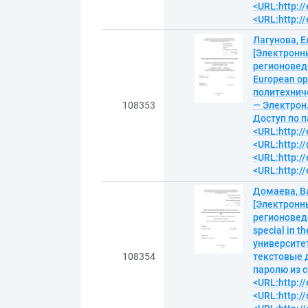
<URL:http://
<URL:http://
Лагунова, Е
[Электронн
регионоведе
European ope
политехниче
108353
— Электрон.
Доступ по п
<URL:http://
<URL:http:/
<URL:http://
<URL:http://
Домаева, В
[Электронн
регионоведе
special in t
университет
108354
текстовые д
паролю из с
<URL:http://
<URL:http:/