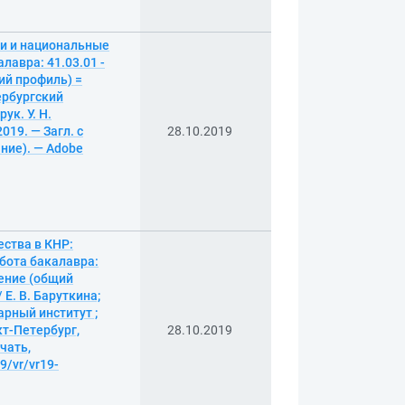
ии и национальные
лавра: 41.03.01 -
ий профиль) =
тербургский
ук. У. Н.
019. — Загл. с
28.10.2019
ание). — Adobe
ства в КНР:
бота бакалавра:
дение (общий
/ Е. В. Баруткина;
рный институт ;
кт-Петербург,
28.10.2019
ечать,
9/vr/vr19-