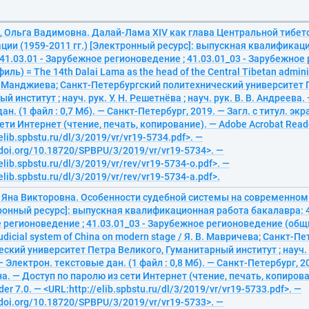
 Ольга Вадимовна. Далай-Лама XIV как глава Центральной тибет
ции (1959-2011 гг.) [Электронный ресурс]: выпускная квалификац
41.03.01 - Зарубежное регионоведение ; 41.03.01_03 - Зарубежно
ль) = The 14th Dalai Lama as the head of the Central Tibetan admini
В. Манджиева; Санкт-Петербургский политехнический университет 
й институт ; науч. рук. У. Н. Решетнёва ; науч. рук. В. В. Андреева.
ан. (1 файл : 0,7 Мб). — Санкт-Петербург, 2019. — Загл. с титул. эк
ети Интернет (чтение, печать, копирование). — Adobe Acrobat Reade
elib.spbstu.ru/dl/3/2019/vr/vr19-5734.pdf>. —
/doi.org/10.18720/SPBPU/3/2019/vr/vr19-5734>. —
elib.spbstu.ru/dl/3/2019/vr/rev/vr19-5734-o.pdf>. —
elib.spbstu.ru/dl/3/2019/vr/rev/vr19-5734-a.pdf>.
 Яна Викторовна. Особенности судебной системы на современном
онный ресурс]: выпускная квалификационная работа бакалавра: 4
регионоведение ; 41.03.01_03 - Зарубежное регионоведение (общ
 judicial system of China on modern stage / Я. В. Мавричева; Санкт-П
ский университет Петра Великого, Гуманитарный институт ; науч. р
 Электрон. текстовые дан. (1 файл : 0,8 Мб). — Санкт-Петербург, 20
на. — Доступ по паролю из сети Интернет (чтение, печать, копиров
er 7.0. — <URL:http://elib.spbstu.ru/dl/3/2019/vr/vr19-5733.pdf>. —
/doi.org/10.18720/SPBPU/3/2019/vr/vr19-5733>. —