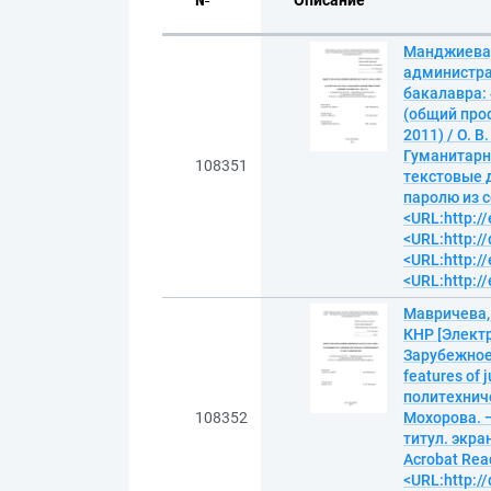
№
Описание
Манджиева,
администра
бакалавра: 
(общий профи
2011) / О. 
Гуманитарны
108351
текстовые д
паролю из с
<URL:http://
<URL:http:/
<URL:http://
<URL:http://
Мавричева,
КНР [Электр
Зарубежное 
features of
политехниче
108352
Мохорова. —
титул. экра
Acrobat Read
<URL:http:/