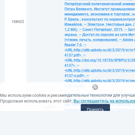
Петербургский политехнический универ
Петра Великого, Институт промышленн
менеджмента, экономики и торговли ; на
Р. Бриль ; консультант по нормоконтрол
108422
Измайлов. — Электрон. текстовые дан. (
1,2 Мб). — Санкт-Петербург, 2019. — Загл
экрана. — Доступ по паролю из сети Ин
(чтение, печать, копирование). — Adobe 
Reader 7.0. —
<URL:http://elib.spbstu.ru/dl/3/2019/vr/vr
4137.pdf>. —
<URL:http://doi.org/10.18720/SPBPU/3/20
4137>. —
<URL:http://elib.spbstu.ru/dl/3/2019/vr/re
4137-o.pdf>. —
<URL:http://elib.spbstu.ru/dl/3/2019/vr/re
🍪
4137-a.pdf>.
Мы используем cookies и рекомендательные технологии для улучш
Анциферова, Дарина Николаевна. Cпос
Продолжая использовать этот сайт,
Вы соглашаетесь на использо
культурной адаптации безэквивалентно
при переводе компьютерных видеоигр (
Принять
примере английского языка) [Электрон
ресурс]: выпускная квалификационная 
бакалавра: 45.03.02 - Лингвистика ; 45.0
Теория и методика преподавания инос
языков и культур = Methods of cultural a