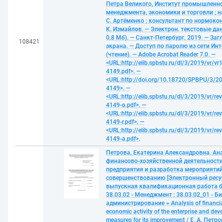
Петра Великого, Институт промышленн
менеджмента, экономики и торговли ; нау
С. Артёменко ; консультант по нормоко
К. Измайлов. — Электрон. текстовые дан.
0,8 Мб). — Санкт-Петербург, 2019. — Загл
108421
экрана. — Доступ по паролю из сети Ин
(чтение). — Adobe Acrobat Reader 7.0. —
<URL:http://elib.spbstu.ru/dl/3/2019/vr/vr
4149.pdf>. —
<URL:http://doi.org/10.18720/SPBPU/3/20
4149>. —
<URL:http://elib.spbstu.ru/dl/3/2019/vr/re
4149-o.pdf>. —
<URL:http://elib.spbstu.ru/dl/3/2019/vr/re
4149-r.pdf>. —
<URL:http://elib.spbstu.ru/dl/3/2019/vr/re
4149-a.pdf>.
Петрова, Екатерина Александровна. Ан
финансово-хозяйственной деятельност
предприятия и разработка мероприятий
совершенствованию [Электронный ресур
выпускная квалификационная работа б
38.03.02 - Менеджмент ; 38.03.02_01 - Би
администрирование = Analysis of financi
economic activity of the enterprise and de
measures for its improvement / Е. А. Петр