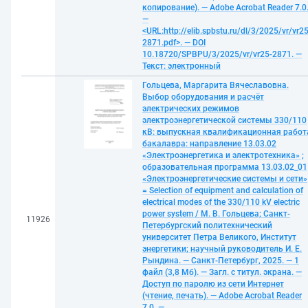
копирование). — Adobe Acrobat Reader 7.0
—
<URL:http://elib.spbstu.ru/dl/3/2025/vr/vr25
2871.pdf>. — DOI
10.18720/SPBPU/3/2025/vr/vr25-2871. —
Текст: электронный
Гольцева, Маргарита Вячеславовна.
Выбор оборудования и расчёт
электрических режимов
электроэнергетической системы 330/110
кВ: выпускная квалификационная работ
бакалавра: направление 13.03.02
«Электроэнергетика и электротехника» ;
образовательная программа 13.03.02_01
«Электроэнергетические системы и сети»
= Selection of equipment and calculation of
electrical modes of the 330/110 kV electric
power system / М. В. Гольцева; Санкт-
11926
Петербургский политехнический
университет Петра Великого, Институт
энергетики; научный руководитель И. Е.
Рындина. — Санкт-Петербург, 2025. — 1
файл (3,8 Мб). — Загл. с титул. экрана. —
Доступ по паролю из сети Интернет
(чтение, печать). — Adobe Acrobat Reader
7.0. —