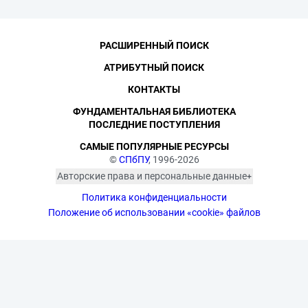
РАСШИРЕННЫЙ ПОИСК
АТРИБУТНЫЙ ПОИСК
КОНТАКТЫ
ФУНДАМЕНТАЛЬНАЯ БИБЛИОТЕКА
ПОСЛЕДНИЕ ПОСТУПЛЕНИЯ
САМЫЕ ПОПУЛЯРНЫЕ РЕСУРСЫ
©
СПбПУ
, 1996-2026
Авторские права и персональные данные
Фотографии размещены с согласия
Политика конфиденциальности
изображённых лиц в соответствии
с требованиями законодательства
Положение об использовании «cookie» файлов
о персональных данных. Согласно
ст. 152.1 ГК РФ «Охрана изображения
гражданина», все фотоматериалы
являются объектами авторского
права. Их копирование и дальнейшее
использование без письменного
согласия правообладателя