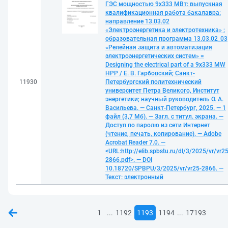
ГЭС мощностью 9х333 МВт: выпускная
квалификационная работа бакалавра:
направление 13.03.02
«Электроэнергетика и электротехника» ;
образовательная программа 13.03.02_03
«Релейная защита и автоматизация
электроэнергетических систем» =
Designing the electrical part of a 9x333 MW
HPP / Е. В. Гарбовский; Санкт-
11930
Петербургский политехнический
университет Петра Великого, Институт
энергетики; научный руководитель О. А.
Васильева. — Санкт-Петербург, 2025. — 1
файл (3,7 Мб). — Загл. с титул. экрана. —
Доступ по паролю из сети Интернет
(чтение, печать, копирование). — Adobe
Acrobat Reader 7.0. —
<URL:http://elib.spbstu.ru/dl/3/2025/vr/vr25
2866.pdf>. — DOI
10.18720/SPBPU/3/2025/vr/vr25-2866. —
Текст: электронный
...
...
1
1192
1193
1194
17193