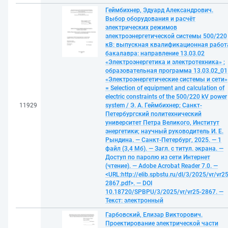
Геймбихнер, Эдуард Александрович.
Выбор оборудования и расчёт
электрических режимов
электроэнергетической системы 500/220
кВ: выпускная квалификационная работ
бакалавра: направление 13.03.02
«Электроэнергетика и электротехника» ;
образовательная программа 13.03.02_01
«Электроэнергетические системы и сети»
= Selection of equipment and calculation of
electric constraints of the 500/220 kV power
11929
system / Э. А. Геймбихнер; Санкт-
Петербургский политехнический
университет Петра Великого, Институт
энергетики; научный руководитель И. Е.
Рындина. — Санкт-Петербург, 2025. — 1
файл (3,4 Мб). — Загл. с титул. экрана. —
Доступ по паролю из сети Интернет
(чтение). — Adobe Acrobat Reader 7.0. —
<URL:http://elib.spbstu.ru/dl/3/2025/vr/vr25
2867.pdf>. — DOI
10.18720/SPBPU/3/2025/vr/vr25-2867. —
Текст: электронный
Гарбовский, Елизар Викторович.
Проектирование электрической части