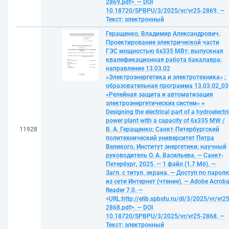
2869.pdf>. — DOI
10.18720/SPBPU/3/2025/vr/vr25-2869. —
Текст: электронный
Геращенко, Владимир Александрович.
Проектирование электрической части
ГЭС мощностью 6х335 МВт: выпускная
квалификационная работа бакалавра:
направление 13.03.02
«Электроэнергетика и электротехника» ;
образовательная программа 13.03.02_03
«Релейная защита и автоматизация
электроэнергетических систем» =
Designing the electrical part of a hydroelectri
power plant with a capacity of 6x335 MW /
11928
В. А. Геращенко; Санкт-Петербургский
политехнический университет Петра
Великого, Институт энергетики; научный
руководитель О. А. Васильева. — Санкт-
Петербург, 2025. — 1 файл (1,7 Мб). —
Загл. с титул. экрана. — Доступ по парол
из сети Интернет (чтение). — Adobe Acroba
Reader 7.0. —
<URL:http://elib.spbstu.ru/dl/3/2025/vr/vr25
2868.pdf>. — DOI
10.18720/SPBPU/3/2025/vr/vr25-2868. —
Текст: электронный