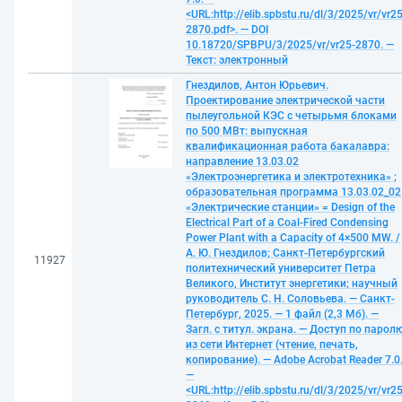
<URL:http://elib.spbstu.ru/dl/3/2025/vr/vr25
2870.pdf>. — DOI
10.18720/SPBPU/3/2025/vr/vr25-2870. —
Текст: электронный
Гнездилов, Антон Юрьевич.
Проектирование электрической части
пылеугольной КЭС с четырьмя блоками
по 500 МВт: выпускная
квалификационная работа бакалавра:
направление 13.03.02
«Электроэнергетика и электротехника» ;
образовательная программа 13.03.02_02
«Электрические станции» = Design of the
Electrical Part of a Coal-Fired Condensing
Power Plant with a Capacity of 4×500 MW. /
А. Ю. Гнездилов; Санкт-Петербургский
11927
политехнический университет Петра
Великого, Институт энергетики; научный
руководитель С. Н. Соловьева. — Санкт-
Петербург, 2025. — 1 файл (2,3 Мб). —
Загл. с титул. экрана. — Доступ по парол
из сети Интернет (чтение, печать,
копирование). — Adobe Acrobat Reader 7.0
—
<URL:http://elib.spbstu.ru/dl/3/2025/vr/vr25