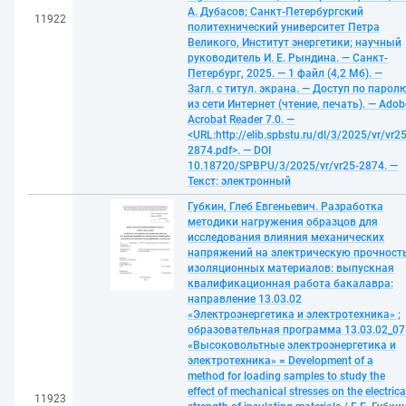
А. Дубасов; Санкт-Петербургский
11922
политехнический университет Петра
Великого, Институт энергетики; научный
руководитель И. Е. Рындина. — Санкт-
Петербург, 2025. — 1 файл (4,2 Мб). —
Загл. с титул. экрана. — Доступ по парол
из сети Интернет (чтение, печать). — Adob
Acrobat Reader 7.0. —
<URL:http://elib.spbstu.ru/dl/3/2025/vr/vr25
2874.pdf>. — DOI
10.18720/SPBPU/3/2025/vr/vr25-2874. —
Текст: электронный
Губкин, Глеб Евгеньевич. Разработка
методики нагружения образцов для
исследования влияния механических
напряжений на электрическую прочност
изоляционных материалов: выпускная
квалификационная работа бакалавра:
направление 13.03.02
«Электроэнергетика и электротехника» ;
образовательная программа 13.03.02_07
«Высоковольтные электроэнергетика и
электротехника» = Development of a
method for loading samples to study the
effect of mechanical stresses on the electrica
11923