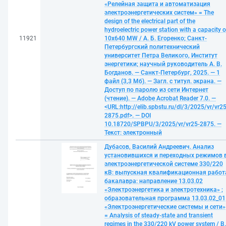
«Релейная защита и автоматизация
электроэнергетических систем» = The
design of the electrical part of the
hydroelectric power station with a capacity o
11921
10x640 MW / А. Б. Егоренко; Санкт-
Петербургский политехнический
университет Петра Великого, Институт
энергетики; научный руководитель А. В.
Богданов. — Санкт-Петербург, 2025. — 1
файл (3,3 Мб). — Загл. с титул. экрана. —
Доступ по паролю из сети Интернет
(чтение). — Adobe Acrobat Reader 7.0. —
<URL:http://elib.spbstu.ru/dl/3/2025/vr/vr25
2875.pdf>. — DOI
10.18720/SPBPU/3/2025/vr/vr25-2875. —
Текст: электронный
Дубасов, Василий Андреевич. Анализ
установившихся и переходных режимов 
электроэнергетической системе 330/220
кВ: выпускная квалификационная работ
бакалавра: направление 13.03.02
«Электроэнергетика и электротехника» ;
образовательная программа 13.03.02_01
«Электроэнергетические системы и сети»
= Analysis of steady-state and transient
regimes in the 330/220 kV power system / В.