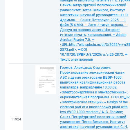
strength of insulating materials / Г. Е. Губкин
Санкт-Петербургский политехнический
университет Петра Великого, Институт
энергетики; научный руководитель Ю. Э.
Адамьян. — Санкт-Петербург, 2025. — 1
файл (5,4 Мб). — Загл. с титул. экрана. —
Доступ по паролю из сети Интернет
(чтение, печать, копирование). — Adobe
Acrobat Reader 7.0. —
<URL:http://elib.spbstu.ru/dl/3/2025/vr/vr25
2873.pdf>. — DOI
10.18720/SPBPU/3/2025/vr/vr25-2873. —
Текст: электронный
Громов, Александр Сергеевич.
Проектирование электрической части
АЭС с двумя реакторами ВВЭР-1000:
выпускная квалификационная работа
бакалавра: направление 13.03.02
«Электроэнергетика и электротехника» ;
образовательная программа 13.03.02_02
«Электрические станции» = Design of the
electrical part of a nuclear power plant with
two VVER-1000 reactors / А. С. Громов;
Санкт-Петербургский политехнический
11924
университет Петра Великого, Институт
энергетики; научный руководитель С. Н.