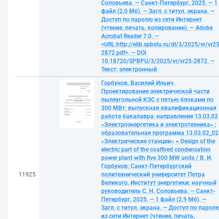
Соловьева. — Санкт-Петербург, 2025. — 1
файл (2,0 Мб). — Загл. с титул. экрана. —
Доступ по паролю из сети Интернет
(чтение, печать, копирование). — Adobe
Acrobat Reader 7.0. —
<URL:http://elib.spbstu.ru/dl/3/2025/vr/vr25
2872.pdf>. — DOI
10.18720/SPBPU/3/2025/vr/vr25-2872. —
Текст: электронный
Горбунов, Василий Ильич.
Проектирование электрической части
пылеугольной КЭС с пятью блоками по
300 МВт: выпускная квалификационная
работа бакалавра: направление 13.03.02
«Электроэнергетика и электротехника» ;
образовательная программа 13.03.02_02
«Электрические станции» = Design of the
electric part of the coalfired condensation
power plant with five 300 MW units / В. И.
Горбунов; Санкт-Петербургский
11925
политехнический университет Петра
Великого, Институт энергетики; научный
руководитель С. Н. Соловьева. — Санкт-
Петербург, 2025. — 1 файл (2,9 Мб). —
Загл. с титул. экрана. — Доступ по парол
из сети Интернет (чтение, печать,