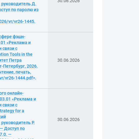
30.06.2026
 руководитель Д.
Доступ по паролю из
026/vr/vr26-1445.
сфере фэшн-
.01 «Реклама и
 связи с
on Tools in the
итет Петра
30.06.2026
т-Петербург, 2026.
чтение, печать,
vr/vr26-1444.pdf>.
ого онлайн-
03.01 «Реклама и
 связи с
rategy for a
кий
30.06.2026
 руководитель Р.
 — Доступ по
7.0. —