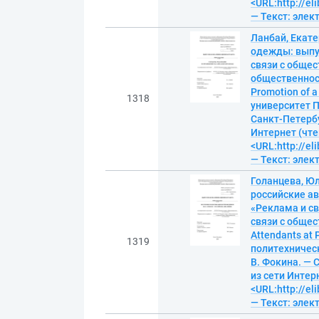
<URL:http://el
— Текст: эле
Ланбай, Екат
одежды: выпу
связи с общес
общественност
Promotion of 
1318
университет П
Санкт-Петербур
Интернет (чте
<URL:http://el
— Текст: эле
Голанцева, Ю
российские а
«Реклама и св
связи с общес
Attendants at 
1319
политехническ
В. Фокина. — С
из сети Интерн
<URL:http://el
— Текст: эле