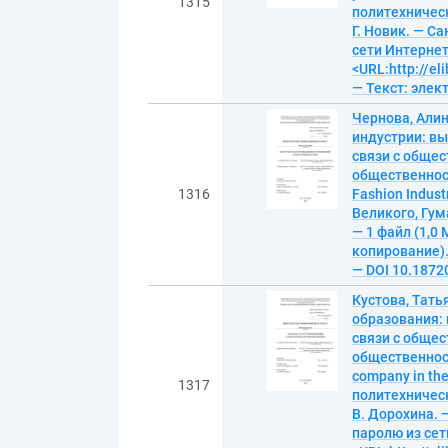
1315
политехническ
Г. Новик. — Са
сети Интернет
<URL:http://el
— Текст: эле
Чернова, Али
индустрии: в
связи с общес
общественност
1316
Fashion Indus
Великого, Гум
— 1 файл (1,0 
копирование). 
— DOI 10.1872
Кустова, Тать
образования:
связи с общес
общественност
company in the
1317
политехническ
В. Дорохина. —
паролю из сет