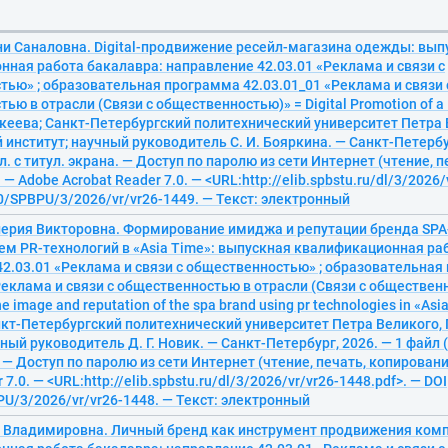
ни Саналовна. Digital-продвижение ресейл-магазина одежды: вып
ная работа бакалавра: направление 42.03.01 «Реклама и связи с
ью» ; образовательная программа 42.03.01_01 «Реклама и связи 
ью в отрасли (Связи с общественностью)» = Digital Promotion of a 
 Кекеева; Санкт-Петербургский политехнический университет Петра 
институт; научный руководитель С. И. Бояркина. — Санкт-Петербур
гл. с титул. экрана. — Доступ по паролю из сети Интернет (чтение, п
— Adobe Acrobat Reader 7.0. — <URL:http://elib.spbstu.ru/dl/3/2026/
0/SPBPU/3/2026/vr/vr26-1449. — Текст: электронный
лерия Викторовна. Формирование имиджа и репутации бренда SPA
м PR-технологий в «Asia Time»: выпускная квалификационная ра
2.03.01 «Реклама и связи с общественностью» ; образовательна
Реклама и связи с общественностью в отрасли (Связи с обществен
e image and reputation of the spa brand using pr technologies in «Asia
нкт-Петербургский политехнический университет Петра Великого,
ный руководитель Д. Г. Новик. — Санкт-Петербург, 2026. — 1 файл (1
. — Доступ по паролю из сети Интернет (чтение, печать, копировани
 7.0. — <URL:http://elib.spbstu.ru/dl/3/2026/vr/vr26-1448.pdf>. — DOI
U/3/2026/vr/vr26-1448. — Текст: электронный
а Владимировна. Личный бренд как инструмент продвижения ком