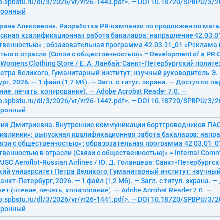
ib.spbstu.ru/dl/3/2026/vr/vr26-1443.pdf>. — DOI 10.18720/SPBPU/3/2
ктронный
ерина Алексеевна. Разработка PR-кампании по продвижению мага
скная квалификационная работа бакалавра: направление 42.03.0
твенностью» ; образовательная программа 42.03.01_01 «Реклама и
ью в отрасли (Связи с общественностью)» = Development of a PR C
a Womens Clothing Store / Е. А. Ланбай; Санкт-Петербургский полит
етра Великого, Гуманитарный институт; научный руководитель Э. 
г, 2026. — 1 файл (1,7 Мб). — Загл. с титул. экрана. — Доступ по п
ние, печать, копирование). — Adobe Acrobat Reader 7.0. —
ib.spbstu.ru/dl/3/2026/vr/vr26-1442.pdf>. — DOI 10.18720/SPBPU/3/2
ктронный
лия Дмитриевна. Внутренние коммуникации бортпроводников ПАО
виалинии»: выпускная квалификационная работа бакалавра: напра
язи с общественностью» ; образовательная программа 42.03.01_0
твенностью в отрасли (Связи с общественностью)» = Internal Commun
PJSC Aeroflot-Russian Airlines / Ю. Д. Голанцева; Санкт-Петербургс
ий университет Петра Великого, Гуманитарный институт; научный
анкт-Петербург, 2026. — 1 файл (1,2 Мб). — Загл. с титул. экрана. 
ет (чтение, печать, копирование). — Adobe Acrobat Reader 7.0. —
ib.spbstu.ru/dl/3/2026/vr/vr26-1441.pdf>. — DOI 10.18720/SPBPU/3/2
ктронный