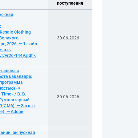
поступления
ускная
с
Resale Clothing
Великого,
30.06.2026
г, 2026. — 1 файл
ечать,
vr/vr26-1449.pdf>.
-салона с
бота бакалавра:
я программа
ностью)» =
 Time» / В. В.
30.06.2026
 Гуманитарный
,7 Мб). — Загл. с
е). — Adobe
пании: выпускная