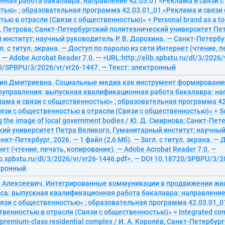
ная работа бакалавра: направление 42.03.01 «Реклама и связи с
ью» ; образовательная программа 42.03.01_01 «Реклама и связи 
ью в отрасли (Связи с общественностью)» = Personal brand as a too
В. Петрова; Санкт-Петербургский политехнический университет Пе
институт; научный руководитель Р. В. Дорохина. — Санкт-Петербур
гл. с титул. экрана. — Доступ по паролю из сети Интернет (чтение, п
— Adobe Acrobat Reader 7.0. — <URL:http://elib.spbstu.ru/dl/3/2026/
0/SPBPU/3/2026/vr/vr26-1447. — Текст: электронный
ия Дмитриевна. Социальные медиа как инструмент формировани
оуправления: выпускная квалификационная работа бакалавра: на
лама и связи с общественностью» ; образовательная программа 42
язи с общественностью в отрасли (Связи с общественностью)» = So
ng the image of local government bodies / Ю. Д. Смирнова; Санкт-Пе
ий университет Петра Великого, Гуманитарный институт; научный
анкт-Петербург, 2026. — 1 файл (2,6 Мб). — Загл. с титул. экрана. —
ет (чтение, печать, копирование). — Adobe Acrobat Reader 7.0. —
ib.spbstu.ru/dl/3/2026/vr/vr26-1446.pdf>. — DOI 10.18720/SPBPU/3/2
ктронный
н Алексеевич. Интегрированные коммуникации в продвижении жи
са: выпускная квалификационная работа бакалавра: направление
язи с общественностью» ; образовательная программа 42.03.01_0
твенностью в отрасли (Связи с общественностью)» = Integrated com
 premium-class residential complex / И. А. Королёв; Санкт-Петербур