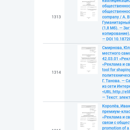
квалификацион
общественност
общественност
1313
company / А. 
Гуманитарный 
(1,8 Мб). — За
копирование). 
— DOI 10.1872
Смирнова, Юл
местного сам
42.03.01 «Рек
«Реклама и св
tool for shapi
1314
политехническ
Г. Танова. — С
из сети Интерн
<URL:http://el
— Текст: эле
Королёв, Ива
премиум-клас
«Реклама и св
связи с общес
promotion of a