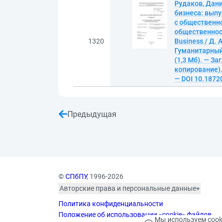
Рудаков, Дан
бизнеса: выпу
с общественно
общественност
1320
Business / Д.
Гуманитарный 
(1,3 Мб). — За
копирование). 
— DOI 10.1872
Предыдущая
©
СПбПУ
, 1996-2026
Авторские права и персональные данные
Фотографии размещены с согласия
Политика конфиденциальности
изображённых лиц в соответствии
с требованиями законодательства
Положение об использовании «cookie» файлов
Мы используем cook