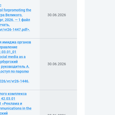
с
l forpromoting the
тра Великого,
30.06.2026
г, 2026. — 1 файл
ечать,
vr/vr26-1447.pdf>.
я имиджа органов
правление
.03.01_01
cial media as a
тербургский
30.06.2026
 руководитель А.
 Доступ по паролю
026/vr/vr26-1446.
лого комплекса
 42.03.01
1 «Реклама и
munications in the
гский