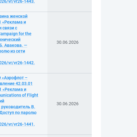
026/vr/vr26-1443.
зина женской
1 «Реклама и
 связи с
ampaign for the
ехнический
30.06.2026
Б. Авакова. —
аролю из сети
026/vr/vr26-1442.
 «Аэрофлот –
вление 42.03.01
1 «Реклама и
ications of Flight
кий
30.06.2026
 руководитель В.
— Доступ по паролю
026/vr/vr26-1441.