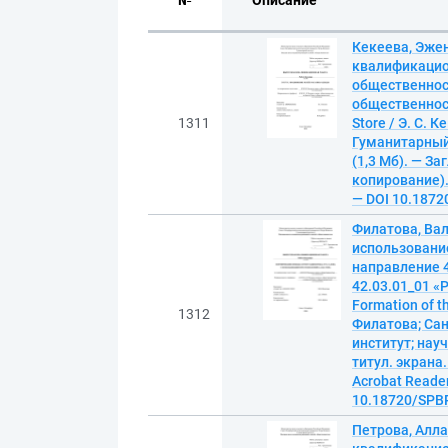
№
Описание
Кекеева, Эже
квалификацион
общественност
общественност
1311
Store / Э. С.
Гуманитарный 
(1,3 Мб). — За
копирование). 
— DOI 10.1872
Филатова, Ва
использование
направление 4
42.03.01_01 «
Formation of th
1312
Филатова; Са
институт; науч
титул. экрана
Acrobat Reader
10.18720/SPBP
Петрова, Алл