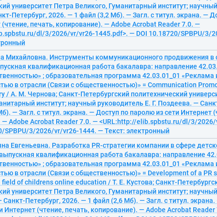
ий университет Петра Великого, Гуманитарный институт; научный
нкт-Петербург, 2026. — 1 файл (3,2 Мб). — Загл. с титул. экрана. — 
 (чтение, печать, копирование). — Adobe Acrobat Reader 7.0. —
ib.spbstu.ru/dl/3/2026/vr/vr26-1445.pdf>. — DOI 10.18720/SPBPU/3/2
ктронный
на Михайловна. Инструменты коммуникационного продвижения в 
ыпускная квалификационная работа бакалавра: направление 42.03
твенностью» ; образовательная программа 42.03.01_01 «Реклама и
ью в отрасли (Связи с общественностью)» = Communication Promoti
try / А. М. Чернова; Санкт-Петербургский политехнический универс
анитарный институт; научный руководитель Е. Г. Поздеева. — Санк
Мб). — Загл. с титул. экрана. — Доступ по паролю из сети Интернет (
— Adobe Acrobat Reader 7.0. — <URL:http://elib.spbstu.ru/dl/3/2026/
0/SPBPU/3/2026/vr/vr26-1444. — Текст: электронный
яна Евгеньевна. Разработка PR-стратегии компании в сфере детск
 выпускная квалификационная работа бакалавра: направление 42.
твенностью» ; образовательная программа 42.03.01_01 «Реклама и
ью в отрасли (Связи с общественностью)» = Development of a PR st
 field of childrens online education / Т. Е. Кустова; Санкт-Петербургс
ий университет Петра Великого, Гуманитарный институт; научный
 Санкт-Петербург, 2026. — 1 файл (2,6 Мб). — Загл. с титул. экрана.
и Интернет (чтение, печать, копирование). — Adobe Acrobat Reader 