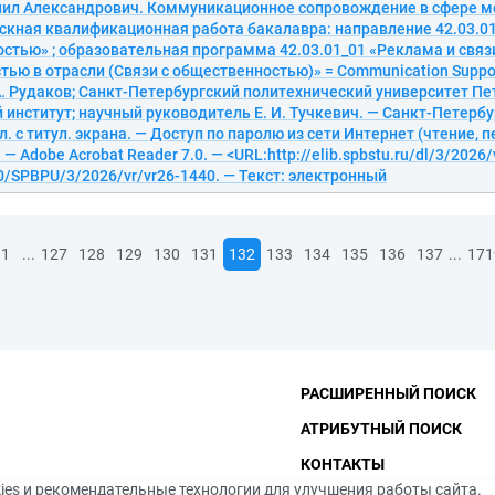
иил Александрович. Коммуникационное сопровождение в сфере м
скная квалификационная работа бакалавра: направление 42.03.01
стью» ; образовательная программа 42.03.01_01 «Реклама и связ
ью в отрасли (Связи с общественностью)» = Communication Support 
 А. Рудаков; Санкт-Петербургский политехнический университет Пе
институт; научный руководитель Е. И. Тучкевич. — Санкт-Петербур
гл. с титул. экрана. — Доступ по паролю из сети Интернет (чтение, п
— Adobe Acrobat Reader 7.0. — <URL:http://elib.spbstu.ru/dl/3/2026/
0/SPBPU/3/2026/vr/vr26-1440. — Текст: электронный
...
...
1
127
128
129
130
131
132
133
134
135
136
137
171
РАСШИРЕННЫЙ ПОИСК
АТРИБУТНЫЙ ПОИСК
КОНТАКТЫ
ies и рекомендательные технологии для улучшения работы сайта.