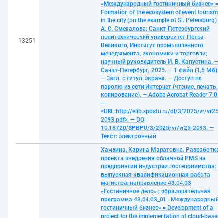
«Международный гостиничный бизнес» 
Formation of the ecosystem of event tourism
in the city (on the example of St. Petersburg) 
А. С. Смекалова; Санкт-Петербургский
политехнический университет Петра
13251
Великого, Институт промышленного
менеджмента, экономики и торговли;
научный руководитель И. В. Капустина. 
Санкт-Петербург, 2025. — 1 файл (1,5 Мб)
— Загл. с титул. экрана. — Доступ по
паролю из сети Интернет (чтение, печать,
копирование). — Adobe Acrobat Reader 7.0
—
<URL:http://elib.spbstu.ru/dl/3/2025/vr/vr25
2093.pdf>. — DOI
10.18720/SPBPU/3/2025/vr/vr25-2093. —
Текст: электронный
Хамзина, Карина Маратовна. Разработк
проекта внедрения облачной PMS на
предприятии индустрии гостеприимства:
выпускная квалификационная работа
магистра: направление 43.04.03
«Гостиничное дело» ; образовательная
программа 43.04.03_01 «Международны
гостиничный бизнес» = Development of a
project for the implementation of cloud-base