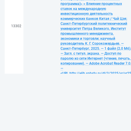
программа)» = Влияние процентных
ставок на международную
инвестиционную деятельность
коммерческих банков Китая / Чай Цзя;
Санкт-Петербургский политехнический
13302
университет Петра Великого, Институт
промышленного менеджмента,
экономики и торговли; научный
руководитель К. Г. Сорокожердьев. —
Санкт-Петербург, 2025. — 1 файл (2,0 Мб)
— Загл. с титул. экрана. — Доступ по
паролю из сети Интернет (чтение, печать,
копирование). — Adobe Acrobat Reader 7.0
—
<URL:http://elib.spbstu.ru/dl/3/2025/vr/vr25
2406.pdf>. — DOI
10.18720/SPBPU/3/2025/vr/vr25-2406. —
Текст: электронный
Хэ Жун. The impact of artificial intelligence t
the international economy - a comparison
between Russia and China: выпускная
квалификационная работа магистра:
направление 38.04.01 «Экономика» ;
образовательная программа 38.04.01_28
«Международные финансы