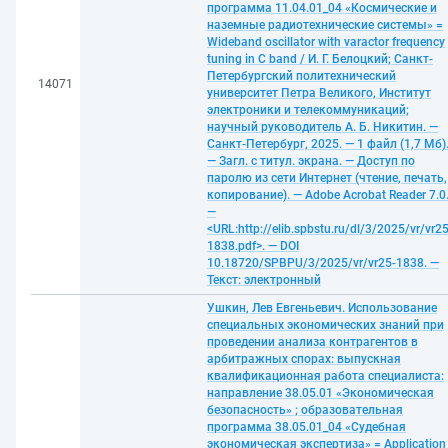
программа 11.04.01_04 «Космические и
наземные радиотехнические системы» =
Wideband oscillator with varactor frequency
tuning in C band / И. Г. Белоцкий; Санкт-
Петербургский политехнический
14071
университет Петра Великого, Институт
электроники и телекоммуникаций;
научный руководитель А. Б. Никитин. —
Санкт-Петербург, 2025. — 1 файл (1,7 Мб)
— Загл. с титул. экрана. — Доступ по
паролю из сети Интернет (чтение, печать,
копирование). — Adobe Acrobat Reader 7.0
—
<URL:http://elib.spbstu.ru/dl/3/2025/vr/vr25
1838.pdf>. — DOI
10.18720/SPBPU/3/2025/vr/vr25-1838. —
Текст: электронный
Ушкин, Лев Евгеньевич. Использование
специальных экономических знаний при
проведении анализа контрагентов в
арбитражных спорах: выпускная
квалификационная работа специалиста:
направление 38.05.01 «Экономическая
безопасность» ; образовательная
программа 38.05.01_04 «Судебная
экономическая экспертиза» = Application