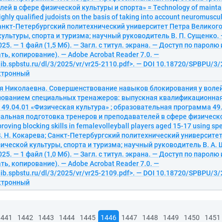
ей в сфере физической культуры и спорта» = Technology of maintai
ighly qualified judoists on the basis of taking into account neuromuscul
анкт-Петербургский политехнический университет Петра Великого
ультуры, спорта и туризма; научный руководитель В. П. Сущенко. 
25. — 1 файл (1,5 Мб). — Загл. с титул. экрана. — Доступ по паролю
ать, копирование). — Adobe Acrobat Reader 7.0. —
elib.spbstu.ru/dl/3/2025/vr/vr25-2110.pdf>. — DOI 10.18720/SPBPU/3/
ектронный
оя Николаевна. Совершенствование навыков блокирования у воле
ьзованием специальных тренажеров: выпускная квалификационная
49.04.01 «Физическая культура» ; образовательная программа 49
альная подготовка тренеров и преподавателей в сфере физическо
roving blocking skills in femalevolleyball players aged 15-17 using spe
З. Н. Кокарева; Санкт-Петербургский политехнический университет
ической культуры, спорта и туризма; научный руководитель В. А. 
25. — 1 файл (1,0 Мб). — Загл. с титул. экрана. — Доступ по паролю
ать, копирование). — Adobe Acrobat Reader 7.0. —
elib.spbstu.ru/dl/3/2025/vr/vr25-2109.pdf>. — DOI 10.18720/SPBPU/3/
ектронный
1441
1442
1443
1444
1445
1446
1447
1448
1449
1450
1451