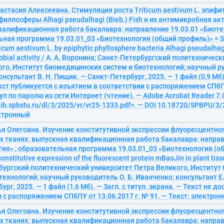
астасия Алексеевна. Стимуляция роста Triticum aestivum L. эпиф
иллосферы Alhagi pseudalhagi (Bieb.) Fish и их антимикробная ак
валификационная работа бакалавра: направление 19.03.01 «Биотех
ная программа 19.03.01_03 «Биотехнология (общий профиль)» = St
ticum aestivum L. by epiphytic phyllosphere bacteria Alhagi pseudalhagi
robial activity / А. А. Воронина; Санкт-Петербургский политехничес
го, Институт биомедицинских систем и биотехнологий; научный ру
нсультант В. Н. Пищик. — Санкт-Петербург, 2025. — 1 файл (0,9 Мб).
кст публикуется с изъятием в соответствии с распоряжением СПбПУ
уп по паролю из сети Интернет (чтение). — Adobe Acrobat Reader 7.
elib.spbstu.ru/dl/3/2025/vr/vr25-1333.pdf>. — DOI 10.18720/SPBPU/3/
ектронный
я Олеговна. Изучение конститутивной экспрессии флуоресцентног
х тканях: выпускная квалификационная работа бакалавра: направ
ия» ; образовательная программа 19.03.01_03 «Биотехнология (о
constitutive expression of the fluorescent protein mBaoJin in plant tiss
бургский политехнический университет Петра Великого, Институт
технологий; научный руководитель О. Б. Иванченко; консультант Е.
рг, 2025. — 1 файл (1,6 Мб). — Загл. с титул. экрана. — Текст не до
 с распоряжением СПбПУ от 13.06.2017 г. № 91. — Текст: электро
я Олеговна. Изучение конститутивной экспрессии флуоресцентног
х тканях: выпускная квалификационная работа бакалавра: направ