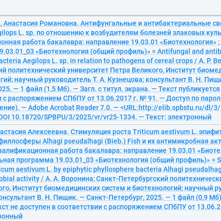
, Анастасия Романовна. Антифунгальные и антибактериальные с
ilops L. sp. по отношению к возбудителям болезней злаковых кул
онная работа бакалавра: направление 19.03.01 «Биотехнология» 
.03.01_03 «Биотехнология (общий профиль)» = Antifungal and antiba
acteria Aegilops L. sp. in relation to pathogens of cereal crops / А. Р.
ий политехнический университет Петра Великого, Институт биоме
гий; научный руководитель Т. А. Кузнецова; консультант В. Н. Пищ
25. — 1 файл (1,5 Мб). — Загл. с титул. экрана. — Текст публикуетс
 с распоряжением СПбПУ от 13.06.2017 г. № 91. — Доступ по парол
ние). — Adobe Acrobat Reader 7.0. — <URL:http://elib.spbstu.ru/dl/3
 DOI 10.18720/SPBPU/3/2025/vr/vr25-1334. — Текст: электронный
астасия Алексеевна. Стимуляция роста Triticum aestivum L. эпиф
иллосферы Alhagi pseudalhagi (Bieb.) Fish и их антимикробная ак
валификационная работа бакалавра: направление 19.03.01 «Биотех
ная программа 19.03.01_03 «Биотехнология (общий профиль)» = St
ticum aestivum L. by epiphytic phyllosphere bacteria Alhagi pseudalhagi
robial activity / А. А. Воронина; Санкт-Петербургский политехничес
го, Институт биомедицинских систем и биотехнологий; научный ру
нсультант В. Н. Пищик. — Санкт-Петербург, 2025. — 1 файл (0,9 Мб).
кст не доступен в соответствии с распоряжением СПбПУ от 13.06.20
тронный