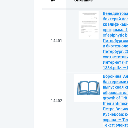
№
Описание
Венедиктова
бактерий Aeg
квалификаци
программа 19
of epiphytic b
14451
Петербургск
и биотехноло
Петербург, 20
соответствии
Интернет (чте
1334.pdf>. —
Воронина, Ан
бактериями ф
выпускная к
образователь
growth of Tri
14452
their antimic
Петра Велико
Кузнецова; ко
экрана. — Те
Текст: элек