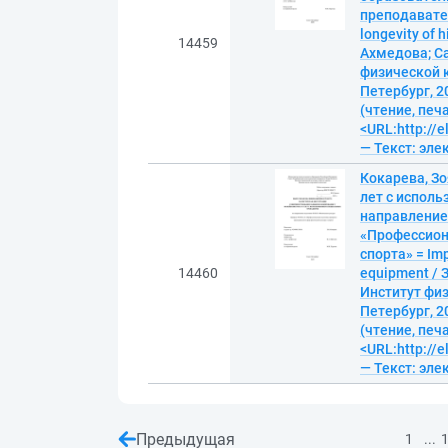
преподавател
longevity of h
14459
Ахмедова; С
физической к
Петербург, 20
(чтение, печ
<URL:http://
— Текст: эл
Кокарева, З
лет с испол
направление 
«Профессион
спорта» = Imp
14460
equipment / 
Институт физ
Петербург, 20
(чтение, печ
<URL:http://
— Текст: эл
Предыдущая
...
1