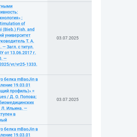
итными
тивность:
нология» ;
imulation of
 (Bieb.) Fish. and
кий университет
03.07.2025
ководитель Т. А.
 — Загл. с титул.
 от 13.06.2017 г.
0. —
2025/vr/vr25-1333.
о белка mBaoJin в
ление 19.03.01
бщий профиль)» =
ues / Д. О. Попова;
03.07.2025
 биомедицинских
 Л. Ильина. —
ступен в
нный
о белка mBaoJin в
ление 19.03.01