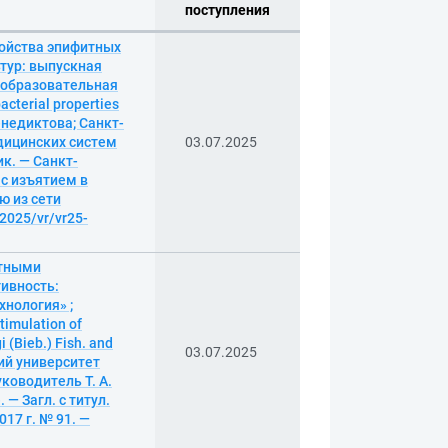
поступления
войства эпифитных
ьтур: выпускная
; образовательная
cterial properties
 Венедиктова; Санкт-
дицинских систем
03.07.2025
ик. — Санкт-
я с изъятием в
ю из сети
/2025/vr/vr25-
итными
тивность:
нология» ;
imulation of
 (Bieb.) Fish. and
03.07.2025
кий университет
ководитель Т. А.
 — Загл. с титул.
17 г. № 91. —