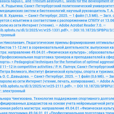
rassica napus L. and Triticum aestivum L. seeds for the development of
/ Ю. К. Родыгина; Санкт-Петербургский политехнический университе
медицинских систем и биотехнологий; научный руководитель Т. А.
. В. Худяева. — Санкт-Петербург, 2025. — 1 файл (1,5 Мб). — Загл. 
уется с изъятием в соответствии с распоряжением СПбПУ от 13.06.
ролю из сети Интернет (чтение). — Adobe Acrobat Reader 7.0. —
elib.spbstu.ru/dl/3/2025/vr/vr25-1331.pdf>. — DOI 10.18720/SPBPU/3/
ектронный
ан Николаевич. Педагогические приемы формирования оптимальн
мбистов 11-12 лет в соревновательной деятельности: выпускная 
тра: направление 49.04.01 «Физическая культура» ; образовател
 «Профессиональная подготовка тренеров и преподавателей в сфе
орта» = Pedagogical techniques for the formation of optimal aggress
d 11–12 in competitive activities / Р. Н. Папчук; Санкт-Петербургс
Петра Великого, Институт физической культуры, спорта и туризма
 О. С. Давыдова. — Санкт-Петербург, 2025. — 1 файл (0,6 Мб). — Заг
паролю из сети Интернет (чтение, печать, копирование). — Adobe Ac
/elib.spbstu.ru/dl/3/2025/vr/vr25-2111.pdf>. — DOI 10.18720/SPBPU/
т: электронный
льнара Чингизовна. Технология поддержания спортивного долгол
фицированных дзюдоистов на основе учета нейромышечной регу
нная работа магистра: направление 49.04.01 «Физическая культу
ьная программа 49.04.01_01 «Профессиональная подготовка трен