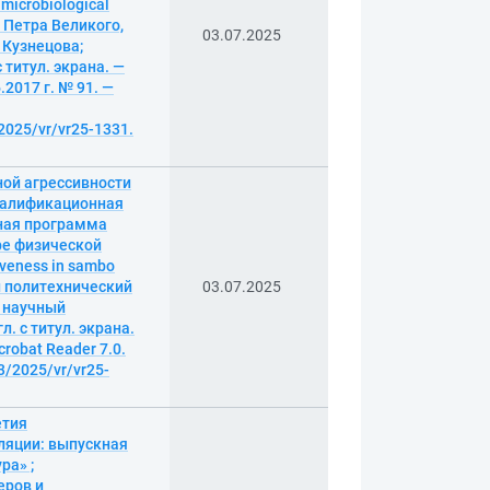
 microbiological
т Петра Великого,
03.07.2025
 Кузнецова;
с титул. экрана. —
2017 г. № 91. —
2025/vr/vr25-1331.
ой агрессивности
квалификационная
ьная программа
ре физической
iveness in sambo
кий политехнический
03.07.2025
; научный
л. с титул. экрана.
robat Reader 7.0.
3/2025/vr/vr25-
етия
ляции: выпускная
ра» ;
еров и