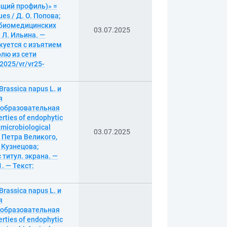
бщий профиль)» =
ues / Д. О. Попова;
 биомедицинских
03.07.2025
 Л. Ильина. —
икуется с изъятием
олю из сети
/2025/vr/vr25-
assica napus L. и
я
; образовательная
rties of endophytic
 microbiological
03.07.2025
т Петра Великого,
 Кузнецова;
с титул. экрана. —
. — Текст:
assica napus L. и
я
; образовательная
rties of endophytic