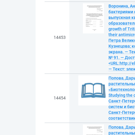
Воронина, Ан
бактериями ф
выпускная к
образователь
growth of Tri
their antimic
14453
Петра Велико
Кузнецова; ко
экрана. — Те
№ 91. — Дост
<URL:http://
— Текст: эл
Попова, Дарь
растительны
«Биотехнолог
Studying the 
14454
Санкт-Петер
систем и био
Санкт-Петербу
соответствии
Попова, Дарь
растительны