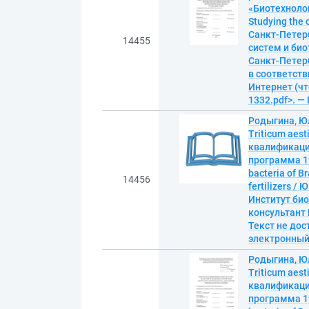
«Биотехнолог
Studying the 
Санкт-Петер
14455
систем и био
Санкт-Петерб
в соответств
Интернет (чте
1332.pdf>. —
Родыгина, Юл
Triticum aes
квалификаци
программа 19
bacteria of B
14456
fertilizers 
Институт био
консультант М
Текст не дос
электронны
Родыгина, Юл
Triticum aes
квалификаци
программа 19