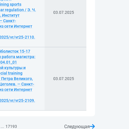
ning sports
ar regulation / Э. Ч.
03.07.2025
, Институт
— Санкт-
 из сети Интернет
2025/vr/vr25-2110.
йболисток 15-17
 работа магистра:
.04.01_01
й культуры и
cial training
 Петра Великого,
03.07.2025
Щеголев. — Санкт-
 из сети Интернет
2025/vr/vr25-2109.
Следующая
...
17193