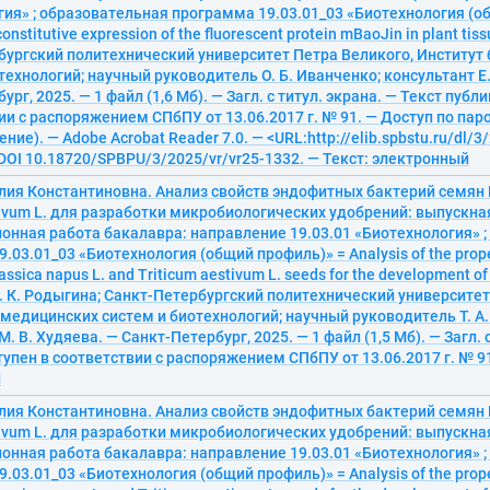
ия» ; образовательная программа 19.03.01_03 «Биотехнология (о
constitutive expression of the fluorescent protein mBaoJin in plant tiss
бургский политехнический университет Петра Великого, Институт
технологий; научный руководитель О. Б. Иванченко; консультант Е.
ург, 2025. — 1 файл (1,6 Мб). — Загл. с титул. экрана. — Текст публ
ии с распоряжением СПбПУ от 13.06.2017 г. № 91. — Доступ по пар
ние). — Adobe Acrobat Reader 7.0. — <URL:http://elib.spbstu.ru/dl/3
 DOI 10.18720/SPBPU/3/2025/vr/vr25-1332. — Текст: электронный
ия Константиновна. Анализ свойств эндофитных бактерий семян Br
tivum L. для разработки микробиологических удобрений: выпускна
онная работа бакалавра: направление 19.03.01 «Биотехнология» 
.03.01_03 «Биотехнология (общий профиль)» = Analysis of the prope
rassica napus L. and Triticum aestivum L. seeds for the development of
/ Ю. К. Родыгина; Санкт-Петербургский политехнический университе
медицинских систем и биотехнологий; научный руководитель Т. А.
. В. Худяева. — Санкт-Петербург, 2025. — 1 файл (1,5 Мб). — Загл. 
тупен в соответствии с распоряжением СПбПУ от 13.06.2017 г. № 91
й
ия Константиновна. Анализ свойств эндофитных бактерий семян Br
tivum L. для разработки микробиологических удобрений: выпускна
онная работа бакалавра: направление 19.03.01 «Биотехнология» 
.03.01_03 «Биотехнология (общий профиль)» = Analysis of the prope