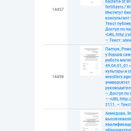
bacteria of B
fertilizers 
14457
Институт био
консультант М
Текст публик
Доступ по па
<URL:http://
— Текст: эл
Папчук, Ром
у борцов са
работа магис
49.04.01_01
культуры и сп
14458
wrestlers age
университет 
руководитель
— Доступ по 
— <URL:http:/
2111. — Текс
Ахмедова, Э
высококвали
квалификацио
образовател