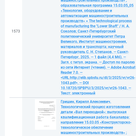
машиностроительных производств» ;
образовательная программа 15.03.05_05
«Технология, оборудование и
автоматизация машиностроительных
производств» = The technological process
of manufacturing the "Lower Shaft" / Н. А.
1573
Соколов; Санкт-Петербургский
политехнический университет Петра
Великого, Институт машиностроения,
материалов и транспорта; научный
руководитель С. Н. Степанов. — Санкт-
Петербург, 2025. — 1 файл (4,4 Мб). —
Загл. с титул. экрана. — Доступ по паролю
из сети Интернет (чтение). — Adobe Acrobat
Reader 7.0. —
<URL:http://elib.spbstu.ru/dl/3/2025/vr/vr26-
1043.pdf>. — DOI
10.18720/SPBPU/3/2025/vr/vr26-1043. —
Текст: электронный
Гришин, Кирилл Алексеевич.
Технологический процесс изготовления
детали «Вал переходной»: выпускная
квалификационная работа бакалавра:
направление 15.03.05 «Конструкторско-
технологическое обеспечение
машиностроительных производств» ;