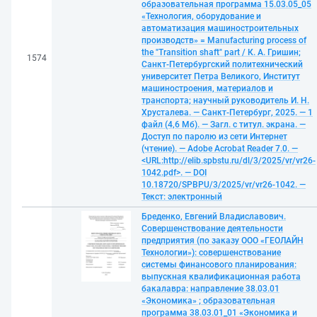
образовательная программа 15.03.05_05
«Технология, оборудование и
автоматизация машиностроительных
производств» = Manufacturing process of
the "Transition shaft" part / К. А. Гришин;
1574
Санкт-Петербургский политехнический
университет Петра Великого, Институт
машиностроения, материалов и
транспорта; научный руководитель И. Н.
Хрусталева. — Санкт-Петербург, 2025. — 1
файл (4,6 Мб). — Загл. с титул. экрана. —
Доступ по паролю из сети Интернет
(чтение). — Adobe Acrobat Reader 7.0. —
<URL:http://elib.spbstu.ru/dl/3/2025/vr/vr26-
1042.pdf>. — DOI
10.18720/SPBPU/3/2025/vr/vr26-1042. —
Текст: электронный
Бреденко, Евгений Владиславович.
Совершенствование деятельности
предприятия (по заказу ООО «ГЕОЛАЙН
Технологии»): совершенствование
системы финансового планирования:
выпускная квалификационная работа
бакалавра: направление 38.03.01
«Экономика» ; образовательная
программа 38.03.01_01 «Экономика и