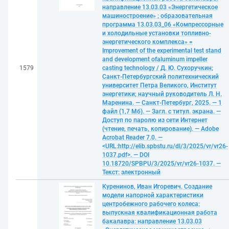
направление 13.03.03 «Энергетическое
машиностроение» ; образовательная
программа 13.03.03_06 «Компрессорные
и холодильные установки топливно-
энергетического комплекса» =
Improvement of the experimental test stand
and development ofaluminum impeller
1579
casting technology / Д. Ю. Сухоручкин;
Санкт-Петербургский политехнический
университет Петра Великого, Институт
энергетики; научный руководитель Л. Н.
Маренина. — Санкт-Петербург, 2025. — 1
файл (1,7 Мб). — Загл. с титул. экрана. —
Доступ по паролю из сети Интернет
(чтение, печать, копирование). — Adobe
Acrobat Reader 7.0. —
<URL:http://elib.spbstu.ru/dl/3/2025/vr/vr26-
1037.pdf>. — DOI
10.18720/SPBPU/3/2025/vr/vr26-1037. —
Текст: электронный
Куренинов, Иван Игоревич. Создание
модели напорной характеристики
центробежного рабочего колеса:
выпускная квалификационная работа
бакалавра: направление 13.03.03