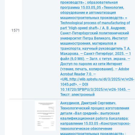
производств» ; образовательная
программа 15.03.05_05 «Технология,
оборудование и автоматизация
машиностроительных производств» =
Technological process of manufacturing of
part "High-speed shaft» / А. В. Андреев;
1571
Санкт-Петербургский политехнический
университет Петра Великого, Институт
машиностроения, материалов и
транспорта; научный руководитель Т. А.
Макарова. — Санкт-Петербург, 2025. — 1
файл (6,0 Мб). — Загл. с титул. экрана. —
Доступ по паролю из сети Интернет
(чтение, печать, копирование). — Adobe
Acrobat Reader 7.0. —
<URL:http://elib.spbstu.ru/dl/3/2025/vr/vr26-
1045.pdf>. — DOI
10.18720/SPBPU/3/2025/vr/vr26-1045. —
Текст: электронный
Анкудинов, Дмитрий Сергеевич.
Технологический процесс изготовления
детали «Вал средний»: выпускная
квалификационная работа бакалавра:
направление 15.03.05 «Конструкторско-
технологическое обеспечение
машиностроительных производств» ;