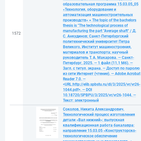
образовательная программа 15.03.05_05
«Технология, оборудование и
автоматизация машиностроительных
производств» = The topic of the bachelors
thesis is "The technological process of
manufacturing the part "Average shaft" / Д.
1572
С. Анкудинов; Санкт-Петербургский
политехнический университет Петра
Великого, Институт машиностроения,
материалов и транспорта; научный
руководитель Т. А. Макарова. — Санкт-
Петербург, 2025. — 1 файл (11,1 Мб). —
Загл. с титул. экрана. — Доступ по паролю
из сети Интернет (чтение). — Adobe Acrobat
Reader 7.0. —
<URL:http://elib.spbstu.ru/dl/3/2025/vr/vr26-
1044.pdf>. — DOI
10.18720/SPBPU/3/2025/vr/vr26-1044. —
Текст: электронный
Соколов, Никита Александрович.
Технологический процесс изготовления
детали «Вал нижний»: выпускная
квалификационная работа бакалавра:
направление 15.03.05 «Конструкторско-
технологическое обеспечение