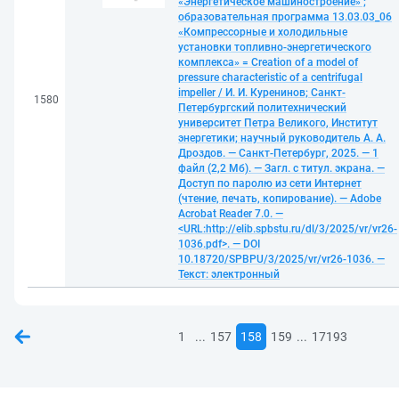
«Энергетическое машиностроение» ;
образовательная программа 13.03.03_06
«Компрессорные и холодильные
установки топливно-энергетического
комплекса» = Creation of a model of
pressure characteristic of a centrifugal
impeller / И. И. Куренинов; Санкт-
1580
Петербургский политехнический
университет Петра Великого, Институт
энергетики; научный руководитель А. А.
Дроздов. — Санкт-Петербург, 2025. — 1
файл (2,2 Мб). — Загл. с титул. экрана. —
Доступ по паролю из сети Интернет
(чтение, печать, копирование). — Adobe
Acrobat Reader 7.0. —
<URL:http://elib.spbstu.ru/dl/3/2025/vr/vr26-
1036.pdf>. — DOI
10.18720/SPBPU/3/2025/vr/vr26-1036. —
Текст: электронный
...
...
1
157
158
159
17193