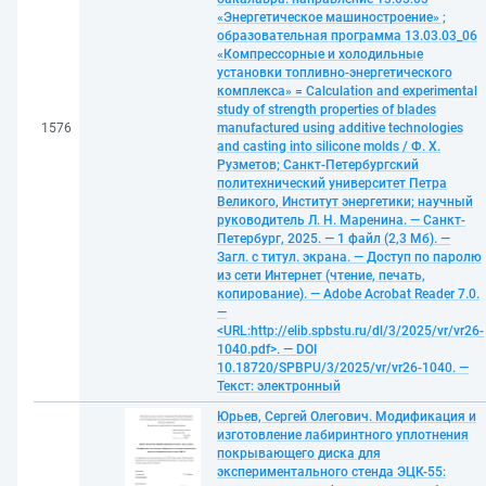
«Энергетическое машиностроение» ;
образовательная программа 13.03.03_06
«Компрессорные и холодильные
установки топливно-энергетического
комплекса» = Calculation and experimental
study of strength properties of blades
1576
manufactured using additive technologies
and casting into silicone molds / Ф. Х.
Рузметов; Санкт-Петербургский
политехнический университет Петра
Великого, Институт энергетики; научный
руководитель Л. Н. Маренина. — Санкт-
Петербург, 2025. — 1 файл (2,3 Мб). —
Загл. с титул. экрана. — Доступ по паролю
из сети Интернет (чтение, печать,
копирование). — Adobe Acrobat Reader 7.0.
—
<URL:http://elib.spbstu.ru/dl/3/2025/vr/vr26-
1040.pdf>. — DOI
10.18720/SPBPU/3/2025/vr/vr26-1040. —
Текст: электронный
Юрьев, Сергей Олегович. Модификация и
изготовление лабиринтного уплотнения
покрывающего диска для
экспериментального стенда ЭЦК-55: