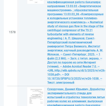
квалификационная работа бакалавра:
направление 13.03.03 «Энергетическое
машиностроение» ; образовательная
программа 13.03.03_06 «Компрессорные
и холодильные установки топливно-
энергетического комплекса» = Numerical
study of viscous gas flow in the stage of the
centrifugal compressor of the TS 21
1578
turbostarter with elements of reverse
engineering / А. П. Шешуков; Санкт-
Петербургский политехнический
университет Петра Великого, Институт
энергетики; научный руководитель А. М.
Яблоков. — Санкт-Петербург, 2025. — 1
файл (2,3 Мб). — Загл. с титул. экрана. —
Доступ по паролю из сети Интернет
(чтение). — Adobe Acrobat Reader 7.0. —
<URL:http://elib.spbstu.ru/dl/3/2025/vr/vr26-
1038.pdf>. — DOI
10.18720/SPBPU/3/2025/vr/vr26-1038. —
Текст: электронный
Сухоручкин, Даниил Юрьевич. Доработка
экспериментального стенда для
испытаний и отработка технологии литья
рабочих колес из алюминия: выпускная
квалификационная работа бакалавра: