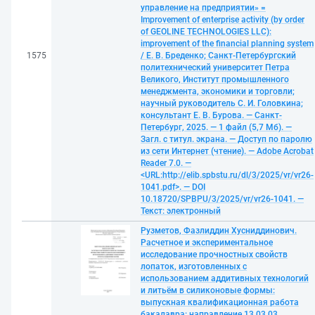
управление на предприятии» =
Improvement of enterprise activity (by order
of GEOLINE TECHNOLOGIES LLC):
improvement of the financial planning system
1575
/ Е. В. Бреденко; Санкт-Петербургский
политехнический университет Петра
Великого, Институт промышленного
менеджмента, экономики и торговли;
научный руководитель С. И. Головкина;
консультант Е. В. Бурова. — Санкт-
Петербург, 2025. — 1 файл (5,7 Мб). —
Загл. с титул. экрана. — Доступ по паролю
из сети Интернет (чтение). — Adobe Acrobat
Reader 7.0. —
<URL:http://elib.spbstu.ru/dl/3/2025/vr/vr26-
1041.pdf>. — DOI
10.18720/SPBPU/3/2025/vr/vr26-1041. —
Текст: электронный
Рузметов, Фазлиддин Хусниддинович.
Расчетное и экспериментальное
исследование прочностных свойств
лопаток, изготовленных с
использованием аддитивных технологий
и литьём в силиконовые формы:
выпускная квалификационная работа
бакалавра: направление 13.03.03