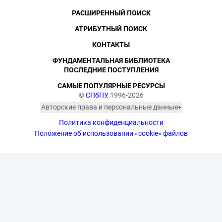
РАСШИРЕННЫЙ ПОИСК
АТРИБУТНЫЙ ПОИСК
КОНТАКТЫ
ФУНДАМЕНТАЛЬНАЯ БИБЛИОТЕКА
ПОСЛЕДНИЕ ПОСТУПЛЕНИЯ
САМЫЕ ПОПУЛЯРНЫЕ РЕСУРСЫ
©
СПбПУ
, 1996-2026
Авторские права и персональные данные
Фотографии размещены с согласия
Политика конфиденциальности
изображённых лиц в соответствии
с требованиями законодательства
Положение об использовании «cookie» файлов
о персональных данных. Согласно
ст. 152.1 ГК РФ «Охрана изображения
гражданина», все фотоматериалы
являются объектами авторского
права. Их копирование и дальнейшее
использование без письменного
согласия правообладателя
запрещено.