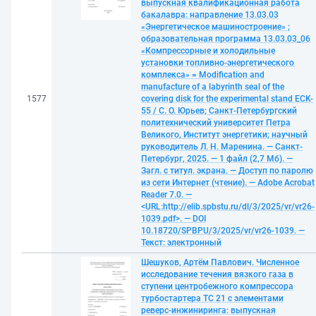
выпускная квалификационная работа
бакалавра: направление 13.03.03
«Энергетическое машиностроение» ;
образовательная программа 13.03.03_06
«Компрессорные и холодильные
установки топливно-энергетического
комплекса» = Modification and
manufacture of a labyrinth seal of the
1577
covering disk for the experimental stand ECK-
55 / С. О. Юрьев; Санкт-Петербургский
политехнический университет Петра
Великого, Институт энергетики; научный
руководитель Л. Н. Маренина. — Санкт-
Петербург, 2025. — 1 файл (2,7 Мб). —
Загл. с титул. экрана. — Доступ по паролю
из сети Интернет (чтение). — Adobe Acrobat
Reader 7.0. —
<URL:http://elib.spbstu.ru/dl/3/2025/vr/vr26-
1039.pdf>. — DOI
10.18720/SPBPU/3/2025/vr/vr26-1039. —
Текст: электронный
Шешуков, Артём Павлович. Численное
исследование течения вязкого газа в
ступени центробежного компрессора
турбостартера ТС 21 с элементами
реверс-инжиниринга: выпускная