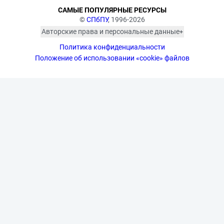
САМЫЕ ПОПУЛЯРНЫЕ РЕСУРСЫ
©
СПбПУ
, 1996-2026
Авторские права и персональные данные
Фотографии размещены с согласия
Политика конфиденциальности
изображённых лиц в соответствии
с требованиями законодательства
Положение об использовании «cookie» файлов
о персональных данных. Согласно
ст. 152.1 ГК РФ «Охрана изображения
гражданина», все фотоматериалы
являются объектами авторского
права. Их копирование и дальнейшее
использование без письменного
согласия правообладателя
запрещено.