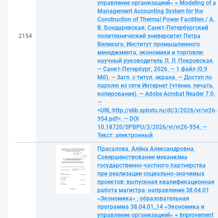
управление организацией» = Modeling of a
Management Accounting System for the
Construction of Thermal Power Facilities / А.
В. Бондаревская; Санкт-Петербургский
2154
политехнический университет Петра
Великого, Институт промышленного
менеджмента, экономики и торговли;
научный руководитель Л. Л. Покровская.
— Санкт-Петербург, 2026. — 1 файл (0,9
Мб). — Загл. с титул. экрана. — Доступ по
паролю из сети Интернет (чтение, печать,
копирование). — Adobe Acrobat Reader 7.0.
—
<URL:http://elib.spbstu.ru/dl/3/2026/vr/vr26-
954.pdf>. — DOI
10.18720/SPBPU/3/2026/vr/vr26-954. —
Текст: электронный
Прасалова, Алёна Александровна.
Совершенствование механизма
государственно-частного партнерства
при реализации социально-значимых
проектов: выпускная квалификационная
работа магистра: направление 38.04.01
«Экономика» ; образовательная
программа 38.04.01_14 «Экономика и
управление организацией» = Improvement