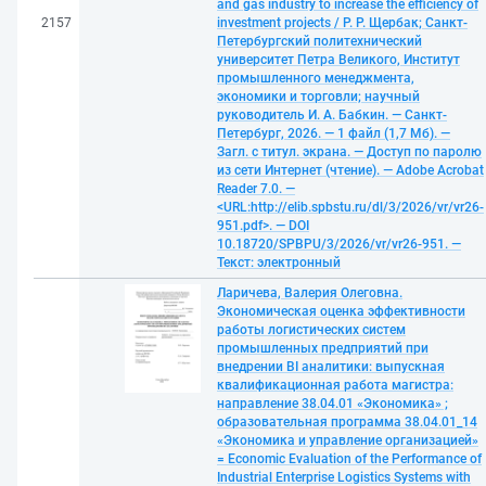
and gas industry to increase the efficiency of
2157
investment projects / Р. Р. Щербак; Санкт-
Петербургский политехнический
университет Петра Великого, Институт
промышленного менеджмента,
экономики и торговли; научный
руководитель И. А. Бабкин. — Санкт-
Петербург, 2026. — 1 файл (1,7 Мб). —
Загл. с титул. экрана. — Доступ по паролю
из сети Интернет (чтение). — Adobe Acrobat
Reader 7.0. —
<URL:http://elib.spbstu.ru/dl/3/2026/vr/vr26-
951.pdf>. — DOI
10.18720/SPBPU/3/2026/vr/vr26-951. —
Текст: электронный
Ларичева, Валерия Олеговна.
Экономическая оценка эффективности
работы логистических систем
промышленных предприятий при
внедрении BI аналитики: выпускная
квалификационная работа магистра:
направление 38.04.01 «Экономика» ;
образовательная программа 38.04.01_14
«Экономика и управление организацией»
= Economic Evaluation of the Performance of
Industrial Enterprise Logistics Systems with