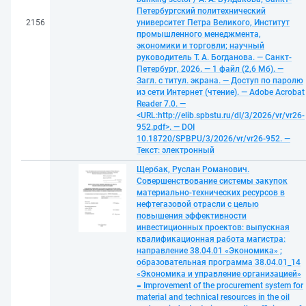
Петербургский политехнический
2156
университет Петра Великого, Институт
промышленного менеджмента,
экономики и торговли; научный
руководитель Т. А. Богданова. — Санкт-
Петербург, 2026. — 1 файл (2,6 Мб). —
Загл. с титул. экрана. — Доступ по паролю
из сети Интернет (чтение). — Adobe Acrobat
Reader 7.0. —
<URL:http://elib.spbstu.ru/dl/3/2026/vr/vr26-
952.pdf>. — DOI
10.18720/SPBPU/3/2026/vr/vr26-952. —
Текст: электронный
Щербак, Руслан Романович.
Совершенствование системы закупок
материально-технических ресурсов в
нефтегазовой отрасли с целью
повышения эффективности
инвестиционных проектов: выпускная
квалификационная работа магистра:
направление 38.04.01 «Экономика» ;
образовательная программа 38.04.01_14
«Экономика и управление организацией»
= Improvement of the procurement system for
material and technical resources in the oil