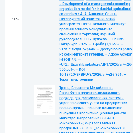
= Development of a managementaccounting
organization model for industrial agricultural
enterprises / А. А. Аникина; Санкт-
2152
Петербургский политехнический
университет Петра Великого, Институт
промышленного менеджмента,
экономики и торговли; научный
руководитель С. Б. Сулоева. — Санкт-
Петербург, 2026. — 1 файл (1,9 Мб). —
Загл. с титул. экрана. — Доступ по паролю
из сети Интернет (чтение). — Adobe Acrobat
Reader 7.0. —
<URL:http://elib.spbstu.ru/dl/3/2026/vr/vr26-
956.pdf>. — DOI
10.18720/SPBPU/3/2026/vr/vr26-956. —
Текст: электронный
Тронь, Елизавета Михайловна.
Разработка проектно-позаказного
подхода для формирования системы
управленческого учета на предприятии
военно-промышленного комплекса:
выпускная квалификационная работа
магистра: направление 38.04.01
«Экономика» ; образовательная
программа 38.04.01_14 «Экономика и