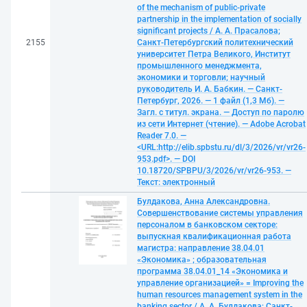
of the mechanism of public-private
partnership in the implementation of socially
significant projects / А. А. Прасалова;
2155
Санкт-Петербургский политехнический
университет Петра Великого, Институт
промышленного менеджмента,
экономики и торговли; научный
руководитель И. А. Бабкин. — Санкт-
Петербург, 2026. — 1 файл (1,3 Мб). —
Загл. с титул. экрана. — Доступ по паролю
из сети Интернет (чтение). — Adobe Acrobat
Reader 7.0. —
<URL:http://elib.spbstu.ru/dl/3/2026/vr/vr26-
953.pdf>. — DOI
10.18720/SPBPU/3/2026/vr/vr26-953. —
Текст: электронный
Булдакова, Анна Александровна.
Совершенствование системы управления
персоналом в банковском секторе:
выпускная квалификационная работа
магистра: направление 38.04.01
«Экономика» ; образовательная
программа 38.04.01_14 «Экономика и
управление организацией» = Improving the
human resources management system in the
banking sector / А. А. Булдакова; Санкт-