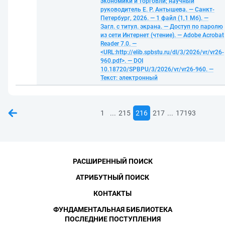
экономики и торговли; научный
руководитель Е. Р. Антышева. — Санкт-
Петербург, 2026. — 1 файл (1,1 Мб). —
Загл. с титул. экрана. — Доступ по паролю
из сети Интернет (чтение). — Adobe Acrobat
Reader 7.0. —
<URL:http://elib.spbstu.ru/dl/3/2026/vr/vr26-
960.pdf>. — DOI
10.18720/SPBPU/3/2026/vr/vr26-960. —
Текст: электронный
...
...
1
215
216
217
17193
РАСШИРЕННЫЙ ПОИСК
АТРИБУТНЫЙ ПОИСК
КОНТАКТЫ
ФУНДАМЕНТАЛЬНАЯ БИБЛИОТЕКА
ПОСЛЕДНИЕ ПОСТУПЛЕНИЯ