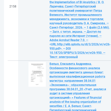
the Implementation of BI Analytics / В. О.
2158
Ларичева; Санкт-Петербургский
политехнический университет Петра
Великого, Институт промышленного
менеджмента, экономики и торговли;
научный руководитель О. А. Смирнова. —
Санкт-Петербург, 2026. — 1 файл (2,6 Мб).
— Загл. с титул. экрана. — Доступ по
паролю из сети Интернет (чтение). —
Adobe Acrobat Reader 7.0. —
<URL:http://elib.spbstu.ru/dl/3/2026/vr/vr26-
950.pdf>. — DOI
10.18720/SPBPU/3/2026/vr/vr26-950. —
Текст: электронный
Белых, Елизавета Андреевна.
Особенности финансового анализа
организации-эмитента ценных бумаг:
выпускная квалификационная работа
магистра: направление 38.04.01
«Экономика» ; образовательная
программа 38.04.01_20 «Учет, анализ и
аудит в системе управления
организацией» = Features of financial
analysis of the issuing organization of
securities / Е. А. Белых; Санкт-
Петербургский политехнический