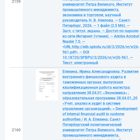
2159
университет Петра Великого, Институт
промышленного менеджмента,
экономики и торговли; научный
руководитель Н. В. Неелова. — Санкт-
Петербург, 2026. — 1 файл (2,5 Мб). —
Загл. с титул. экрана. — Доступ по паролю
из сети Интернет (чтение). — Adobe Acrobat
Reader 7.0. —
<URL:http://elib.spbstu.ru/dl/3/2026/vr/vr26-
961.pdf>. — DOI
10.18720/SPBPU/3/2026/vr/vr26-961. —
Текст: электронный
Епихина, Ирина Александровна. Развитие
внутреннего финансового аудита в
таможенных органах: выпускная
квалификационная работа магистра:
направление 38.04.01 «Экономика» ;
образовательная программа 38.04.01_20
«Учет, анализ и аудит в системе
управления организацией» = Development
of internal financial audit in customs
authorities / И. А. Епихина; Санкт-
Петербургский политехнический
2160
университет Петра Великого, Институт
промышленного менеджмента,