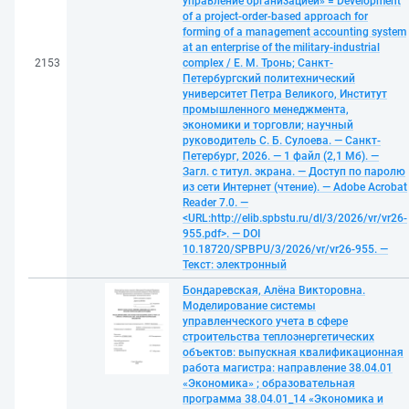
управление организацией» = Development
of a project-order-based approach for
forming of a management accounting system
at an enterprise of the military-industrial
2153
complex / Е. М. Тронь; Санкт-
Петербургский политехнический
университет Петра Великого, Институт
промышленного менеджмента,
экономики и торговли; научный
руководитель С. Б. Сулоева. — Санкт-
Петербург, 2026. — 1 файл (2,1 Мб). —
Загл. с титул. экрана. — Доступ по паролю
из сети Интернет (чтение). — Adobe Acrobat
Reader 7.0. —
<URL:http://elib.spbstu.ru/dl/3/2026/vr/vr26-
955.pdf>. — DOI
10.18720/SPBPU/3/2026/vr/vr26-955. —
Текст: электронный
Бондаревская, Алёна Викторовна.
Моделирование системы
управленческого учета в сфере
строительства теплоэнергетических
объектов: выпускная квалификационная
работа магистра: направление 38.04.01
«Экономика» ; образовательная
программа 38.04.01_14 «Экономика и