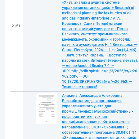
«Учет, анализ и аудит в системе
управления организацией» = Research of
methods of planning the tax burden of oil
and gas industry enterprises / А. А.
Красников; Санкт-Петербургский
2151
политехнический университет Петра
Великого, Институт промышленного
менеджмента, экономики и торговли;
научный руководитель Н. Г. Викторова. —
Санкт-Петербург, 2026. — 1 файл (1,4 Мб).
— Загл. с титул. экрана. — Доступ по
паролю из сети Интернет (чтение, печать).
— Adobe Acrobat Reader 7.0. —
<URL:http://elib.spbstu.ru/dl/3/2026/vr/vr26-
962.pdf>. — DOI
10.18720/SPBPU/3/2026/vr/vr26-962. —
Текст: электронный
Аникина, Александра Алексеевна.
Разработка модели организации
управленческого учета для
промышленных сельскохозяйственных
предприятий: выпускная
квалификационная работа магистра:
направление 38.04.01 «Экономика» ;
образовательная программа 38.04.01_14
«Экономика и управление организацией»