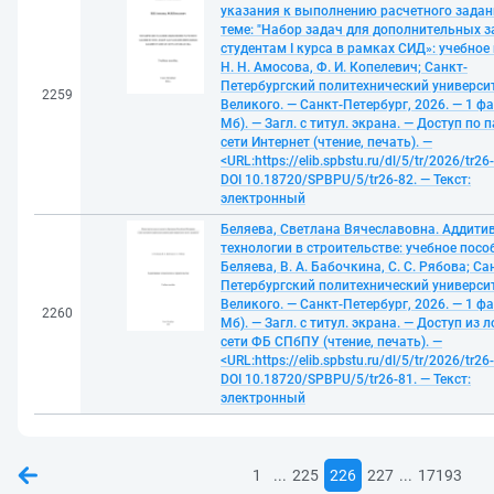
указания к выполнению расчетного задан
теме: "Набор задач для дополнительных 
студентам I курса в рамках СИД»: учебное 
Н. Н. Амосова, Ф. И. Копелевич; Санкт-
Петербургский политехнический универси
2259
Великого. — Санкт-Петербург, 2026. — 1 фа
Мб). — Загл. с титул. экрана. — Доступ по 
сети Интернет (чтение, печать). —
<URL:https://elib.spbstu.ru/dl/5/tr/2026/tr26
DOI 10.18720/SPBPU/5/tr26-82. — Текст:
электронный
Беляева, Светлана Вячеславовна. Аддити
технологии в строительстве: учебное пособи
Беляева, В. А. Бабочкина, С. С. Рябова; Са
Петербургский политехнический универси
Великого. — Санкт-Петербург, 2026. — 1 фа
2260
Мб). — Загл. с титул. экрана. — Доступ из 
сети ФБ СПбПУ (чтение, печать). —
<URL:https://elib.spbstu.ru/dl/5/tr/2026/tr26
DOI 10.18720/SPBPU/5/tr26-81. — Текст:
электронный
...
...
1
225
226
227
17193