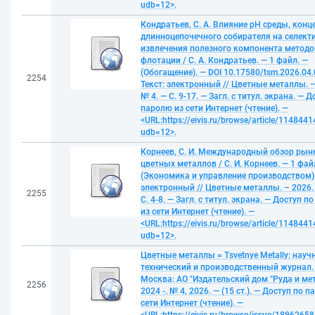
udb=12>.
Кондратьев, С. А. Влияние рН среды, кон
длинноцепочечного собирателя на селект
извлечения полезного компонента методо
флотации / С. А. Кондратьев. — 1 файл. —
(Обогащение). — DOI 10.17580/tsm.2026.04.
2254
Текст: электронный // Цветные металлы. –
№ 4. — С. 9-17. — Загл. с титул. экрана. — Д
паролю из сети Интернет (чтение). —
<URL:https://eivis.ru/browse/article/1148441
udb=12>.
Корнеев, С. И. Международный обзор рын
цветных металлов / С. И. Корнеев. — 1 фай
(Экономика и управление производством).
электронный // Цветные металлы. – 2026. 
2255
С. 4-8. — Загл. с титул. экрана. — Доступ п
из сети Интернет (чтение). —
<URL:https://eivis.ru/browse/article/1148441
udb=12>.
Цветные металлы = Tsvetnye Metally: науч
технический и производственный журнал.
Москва: АО "Издательский дом "Руда и ме
2256
2024 -. № 4, 2026. — (15 ст.). — Доступ по 
сети Интернет (чтение). —