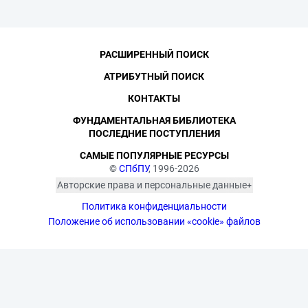
РАСШИРЕННЫЙ ПОИСК
АТРИБУТНЫЙ ПОИСК
КОНТАКТЫ
ФУНДАМЕНТАЛЬНАЯ БИБЛИОТЕКА
ПОСЛЕДНИЕ ПОСТУПЛЕНИЯ
САМЫЕ ПОПУЛЯРНЫЕ РЕСУРСЫ
©
СПбПУ
, 1996-2026
Авторские права и персональные данные
Фотографии размещены с согласия
Политика конфиденциальности
изображённых лиц в соответствии
с требованиями законодательства
Положение об использовании «cookie» файлов
о персональных данных. Согласно
ст. 152.1 ГК РФ «Охрана изображения
гражданина», все фотоматериалы
являются объектами авторского
права. Их копирование и дальнейшее
использование без письменного