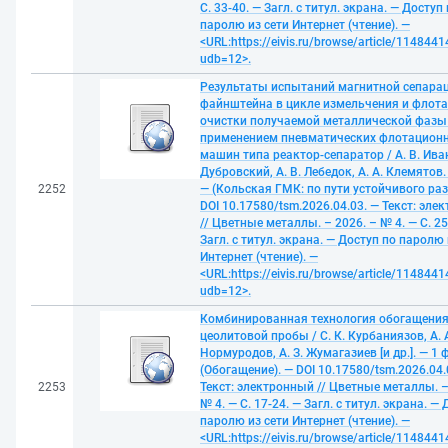
С. 33-40. — Загл. с титул. экрана. — Доступ
паролю из сети Интернет (чтение). —
<URL:https://eivis.ru/browse/article/1148441
udb=12>.
Результаты испытаний магнитной сепара
файнштейна в цикле измельчения и флот
очистки получаемой металлической фазы
применением пневматических флотацион
машин типа реактор-сепаратор / А. В. Иван
Дубровский, А. В. Лебедок, А. А. Клемятов.
2252
— (Кольская ГМК: по пути устойчивого раз
DOI 10.17580/tsm.2026.04.03. — Текст: эле
// Цветные металлы. – 2026. – № 4. — С. 25
Загл. с титул. экрана. — Доступ по паролю 
Интернет (чтение). —
<URL:https://eivis.ru/browse/article/1148441
udb=12>.
Комбинированная технология обогащени
цеолитовой пробы / С. К. Курбаниязов, А. 
Нормуродов, А. З. Жумагазиев [и др.]. — 1 
(Обогащение). — DOI 10.17580/tsm.2026.04.
2253
Текст: электронный // Цветные металлы. –
№ 4. — С. 17-24. — Загл. с титул. экрана. —
паролю из сети Интернет (чтение). —
<URL:https://eivis.ru/browse/article/1148441