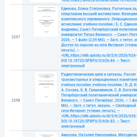
<URL:https://eivis.ru/browse/issue/1896265
Единова, Елена Степановна. Расчетные за
спецглавам высшей математики: Функции
комплексного переменного. Операционное
исчисление: учебное пособие / Е. С. Единова
Андреева; Санкт-Петербургский политехн
университет Петра Великого. — Санкт-Пете
2257
2026. — 1 файл (2,09 Мб). — Загл. с титул. 
Доступ по паролю из сети Интернет (чтени
печать). —
<URL:https://elib.spbstu.ru/dl/5/tr/2026/tr26
DOI 10.18720/SPBPU/5/tr26-84. — Текст:
электронный
Радиотехнические цепи и сигналы. Расчет
транзисторных и операционных усилителе
учебное пособие: учебное пособие / В. Д. К
А. Сочава, К. В. Грешневиков, С. В. Богачёв
Петербургский политехнический универси
2258
Великого. — Санкт-Петербург, 2026. — 1 фа
Мб). — Загл. с титул. экрана. — Свободный
сети Интернет (чтение, печать). —
<URL:https://elib.spbstu.ru/dl/5/tr/2026/tr26
DOI 10.18720/SPBPU/5/tr26-83. — Текст:
электронный
Амосова, Наталия Николаевна. Методиче