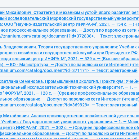
гей Михайлович. Стратегия и механизмы устойчивого развития ре
ный исследовательский Мордовский государственный университет 
а: ООО "Научно-издательский центр ИНФРА-М", 2021. — 154 с. — (Н
ое профессиональное образование. — Доступ по паролю из сети И
://znanium.com/catalog/document?id=372838>. — Текст: электронн
ь Владиславович. Теория государственного управления: Учебник 
одного хозяйства и государственной службы при Президенте РФ. 
издательский центр ИНФРА-М", 2021. — 529 с. — (Высшее образов
). — ВО - Магистратура. — Доступ по паролю из сети Интернет (чте
/znanium.com/catalog/document?id=371171>. — Текст: электронный
Светлана Семеновна. Промышленная экология. Практикум: Учебно
ациональный исследовательский технический университет. — 1. —
 "ФОРУМ", 2021. — 128 с. — (Среднее профессиональное образова
ьное образование. — Доступ по паролю из сети Интернет (чтение)
/znanium.com/catalog/document?id=369929>. — Текст: электронный
ор Михайлович. Анализ производственно-хозяйственной деятельн
 Учебник / Государственный университет управления. — 1. — Моск
 центр ИНФРА-М", 2021. — 302 с. — (Среднее профессиональное об
ессиональное образование. — Доступ по паролю из сети Интернет