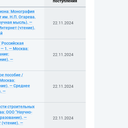
поступления
гиона: Монография
им. Н.П. Огарева.
аучная мысль). —
22.11.2024
нтернет (чтение).
ый
/ Российская
— 1. — Москва:
ание:
22.11.2024
ние). —
е пособие /
 Москва:
ние). — Среднее
22.11.2024
. —
ости строительных
ва: ООО "Научно-
разование). —
22.11.2024
 (чтение). —