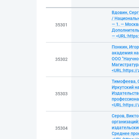
№
Описание
Вдовин, Сер
/ Националь
— 1. — Москв
35301
Дополнительн
— <URL:https
Понкин, Игор
академия нар
ООО "Научно-
35302
Магистратура
<URL:https:/
Тимофеева, 
Иркутский н
Издательство
35303
профессионал
<URL:https:/
Серов, Викт
организаций:
издательский
35304
Среднее проф