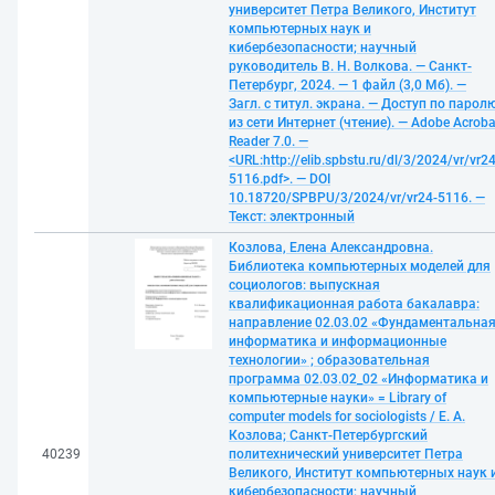
университет Петра Великого, Институт
компьютерных наук и
кибербезопасности; научный
руководитель В. Н. Волкова. — Санкт-
Петербург, 2024. — 1 файл (3,0 Мб). —
Загл. с титул. экрана. — Доступ по парол
из сети Интернет (чтение). — Adobe Acroba
Reader 7.0. —
<URL:http://elib.spbstu.ru/dl/3/2024/vr/vr24
5116.pdf>. — DOI
10.18720/SPBPU/3/2024/vr/vr24-5116. —
Текст: электронный
Козлова, Елена Александровна.
Библиотека компьютерных моделей для
социологов: выпускная
квалификационная работа бакалавра:
направление 02.03.02 «Фундаментальна
информатика и информационные
технологии» ; образовательная
программа 02.03.02_02 «Информатика и
компьютерные науки» = Library of
computer models for sociologists / Е. А.
Козлова; Санкт-Петербургский
40239
политехнический университет Петра
Великого, Институт компьютерных наук 
кибербезопасности; научный