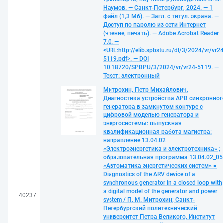
Наумов. — Санкт-Петербург, 2024. — 1
файл (1,3 Мб). — Загл. с титул. экрана. —
Доступ по паролю из сети Интернет
(чтение, печать). — Adobe Acrobat Reader
7.0. —
<URL:http://elib.spbstu.ru/dl/3/2024/vr/vr24
5119.pdf>. — DOI
10.18720/SPBPU/3/2024/vr/vr24-5119. —
Текст: электронный
Митрохин, Петр Михайлович.
Диагностика устройства АРВ синхронног
генератора в замкнутом контуре с
цифровой моделью генератора и
энергосистемы: выпускная
квалификационная работа магистра:
направление 13.04.02
«Электроэнергетика и электротехника» ;
образовательная программа 13.04.02_05
«Автоматика энергетических систем» =
Diagnostics of the ARV device of a
synchronous generator in a closed loop with
a digital model of the generator and power
40237
system / П. М. Митрохин; Санкт-
Петербургский политехнический
университет Петра Великого, Институт