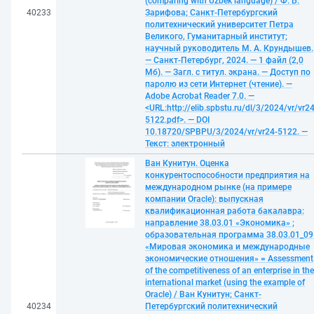
(comparing with Uzbek language) / Ф. Б.
40233
Зарифова; Санкт-Петербургский
политехнический университет Петра
Великого, Гуманитарный институт;
научный руководитель М. А. Крундышев.
— Санкт-Петербург, 2024. — 1 файл (2,0
Мб). — Загл. с титул. экрана. — Доступ по
паролю из сети Интернет (чтение). —
Adobe Acrobat Reader 7.0. —
<URL:http://elib.spbstu.ru/dl/3/2024/vr/vr24
5122.pdf>. — DOI
10.18720/SPBPU/3/2024/vr/vr24-5122. —
Текст: электронный
Ван Кунитун. Оценка
конкурентоспособности предприятия на
международном рынке (на примере
компании Oracle): выпускная
квалификационная работа бакалавра:
направление 38.03.01 «Экономика» ;
образовательная программа 38.03.01_09
«Мировая экономика и международные
экономические отношения» = Assessment
of the competitiveness of an enterprise in the
international market (using the example of
Oracle) / Ван Кунитун; Санкт-
40234
Петербургский политехнический