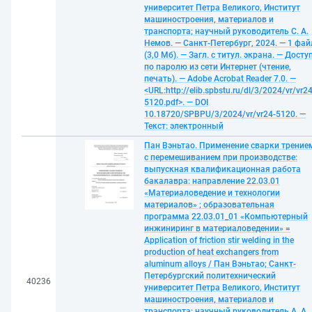
университет Петра Великого, Институт
машиностроения, материалов и
транспорта; научный руководитель С. А.
Немов. — Санкт-Петербург, 2024. — 1 фай
(3,0 Мб). — Загл. с титул. экрана. — Досту
по паролю из сети Интернет (чтение,
печать). — Adobe Acrobat Reader 7.0. —
<URL:http://elib.spbstu.ru/dl/3/2024/vr/vr24
5120.pdf>. — DOI
10.18720/SPBPU/3/2024/vr/vr24-5120. —
Текст: электронный
Пан Вэньтао. Применение сварки трение
с перемешиванием при производстве:
выпускная квалификационная работа
бакалавра: направление 22.03.01
«Материаловедение и технологии
материалов» ; образовательная
программа 22.03.01_01 «Компьютерный
инжиниринг в материаловедении» =
Application of friction stir welding in the
production of heat exchangers from
aluminum alloys / Пан Вэньтао; Санкт-
Петербургский политехнический
40236
университет Петра Великого, Институт
машиностроения, материалов и
транспорта; научный руководитель А. А.