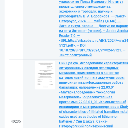
университет Петра Великого, Институт
промышленного менеджмента,
экономики и торговли; научный
руководитель В. А. Боровкова. — Санкт-
Петербург, 2024. — 1 файл (1,6 Мб). —
Загл. с титул. экрана. — Доступ по парол
из сети Интернет (чтение). — Adobe Acroba
Reader 7.0. —
<URL:http://elib.spbstu.ru/dl/3/2024/vr/vr24
5121.pdf>. — DOI
10.18720/SPBPU/3/2024/vr/vr24-5121. —
Текст: электронный
Син Цзяхуа. Исследование характеристи
литированных оксидов переходных
металлов, применяемых в качестве
катодов литий-ионных аккумуляторов:
выпускная квалификационная работа
бакалавра: направление 22.03.01
«Материаловедение и технологии
материалов» ; образовательная
программа 22.03.01_01 «Компьютерный
инжиниринг в материаловедении» = Stud
of characteristics of lithiated transition meta
oxides used as cathodes of lithium-ion
40235
batteries / Син Цзяхуа; Санкт-
Петербургский политехнический