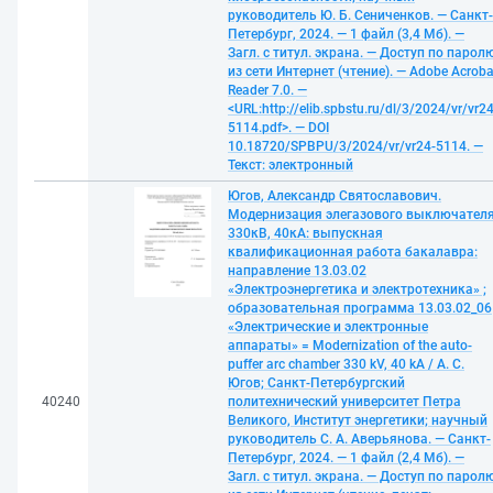
руководитель Ю. Б. Сениченков. — Санкт-
Петербург, 2024. — 1 файл (3,4 Мб). —
Загл. с титул. экрана. — Доступ по парол
из сети Интернет (чтение). — Adobe Acroba
Reader 7.0. —
<URL:http://elib.spbstu.ru/dl/3/2024/vr/vr24
5114.pdf>. — DOI
10.18720/SPBPU/3/2024/vr/vr24-5114. —
Текст: электронный
Югов, Александр Святославович.
Модернизация элегазового выключател
330кВ, 40кА: выпускная
квалификационная работа бакалавра:
направление 13.03.02
«Электроэнергетика и электротехника» ;
образовательная программа 13.03.02_06
«Электрические и электронные
аппараты» = Modernization of the auto-
puffer arc chamber 330 kV, 40 kA / А. С.
Югов; Санкт-Петербургский
40240
политехнический университет Петра
Великого, Институт энергетики; научный
руководитель С. А. Аверьянова. — Санкт-
Петербург, 2024. — 1 файл (2,4 Мб). —
Загл. с титул. экрана. — Доступ по парол