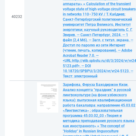
аппараты» = Calculation of the transient
voltage state of high-voltage circuit breakers
in networks 110–750 kV / Т. Кабдиев;
40232
Санкт-Петербургский политехнический
университет Петра Великого, Институт
энергетики; научный руководитель С. Г.
Зверев. — Санкт-Петербург, 2024. — 1
файл (2,4 Мб). — Загл. с титул. экрана. —
Доступ по паролю из сети Интернет
(чтение, печать, копирование). — Adobe
Acrobat Reader 7.0. —
<URL:http://elib.spbstu.ru/dl/3/2024/vr/vr24
5123.pdf>. — DOI
10.18720/SPBPU/3/2024/vr/vr24-5123. —
Текст: электронный
Зарифова, Феруза Баходиржон Кизи.
Анализ концепта "праздник" в русской
лингвокультуре (на фоне узбекского
языка): выпускная квалификационная
работа бакалавра: направление 45.03.02
«Лингвистика» ; образовательная
программа 45.03.02_03 «Теория и
методика преподавания русского языка
как иностранного» = The concept of
"Holiday" in Russian linguoculture