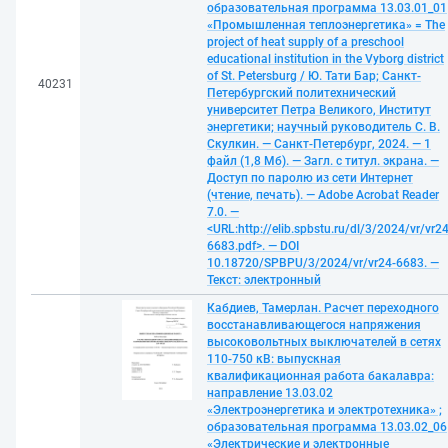
образовательная программа 13.03.01_01
«Промышленная теплоэнергетика» = The
project of heat supply of a preschool
educational institution in the Vyborg district
of St. Petersburg / Ю. Тати Бар; Санкт-
40231
Петербургский политехнический
университет Петра Великого, Институт
энергетики; научный руководитель С. В.
Скулкин. — Санкт-Петербург, 2024. — 1
файл (1,8 Мб). — Загл. с титул. экрана. —
Доступ по паролю из сети Интернет
(чтение, печать). — Adobe Acrobat Reader
7.0. —
<URL:http://elib.spbstu.ru/dl/3/2024/vr/vr24
6683.pdf>. — DOI
10.18720/SPBPU/3/2024/vr/vr24-6683. —
Текст: электронный
Кабдиев, Тамерлан. Расчет переходного
восстанавливающегося напряжения
высоковольтных выключателей в сетях
110-750 кВ: выпускная
квалификационная работа бакалавра:
направление 13.03.02
«Электроэнергетика и электротехника» ;
образовательная программа 13.03.02_06
«Электрические и электронные