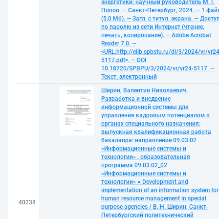
энергетики; научный руководитель М. Г.
Попов. — Санкт-Петербург, 2024. — 1 фай
(5,0 Мб). — Загл. с титул. экрана. — Досту
по паролю из сети Интернет (чтение,
печать, копирование). — Adobe Acrobat
Reader 7.0. —
<URL:http://elib.spbstu.ru/dl/3/2024/vr/vr24
5117.pdf>. — DOI
10.18720/SPBPU/3/2024/vr/vr24-5117. —
Текст: электронный
Ширин, Валентин Николаевич.
Разработка и внедрение
информационной системы для
управления кадровым потенциалом в
органах специального назначения:
выпускная квалификационная работа
бакалавра: направление 09.03.02
«Информационные системы и
технологии» ; образовательная
программа 09.03.02_02
«Информационные системы и
технологии» = Development and
implementation of an information system for
human resource management in special
40238
purpose agencies / В. Н. Ширин; Санкт-
Петербургский политехнический