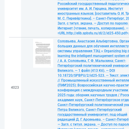
Российский государственный педагогичес
университет им. А. И. Герцена, Институт
иностранных языков; [составитель О. И. Т
М. С. Перевёрткина]. – Санкт-Петербург, 2
Загл. с титул. экрана. — Доступ по паролю 
Интернет (чтение, печать, копирование). —
<URL:http://elib.spbstu.ru/dl/2/id25-450.pdf>
Соловьева, Анастасия Альбертовна. Орга
больших данных для обучения интеллект
системы управления ТЭЦ = Organizing big d
learning the intelligent management system o
/ А. А. Соловьева, Г. Ф. Малыхина; Санкт-
Петербургский политехнический универси
Великого. — 1 файл (413 Кб). — DOI
10.18720/SPBPU/2/id25-523. — Текст: эле
// Промышленный искусственный интелле
(ПИИ'2025): Всероссийская научно-практи
4023
конференция с международным участием
2025 года: cборник научных трудов / Рос
академия наук, Санкт-Петербургское отде
Санкт-Петербургский политехнический ун
Петра Великого, Санкт-Петербургский
государственный университет; под общей
редакцией Д. Г. Арсеньева. – Санкт-Петерб
— Загл. с титул. экрана. — Доступ по парол