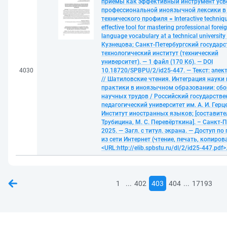
приемы как эффективный инструмент усв
профессиональной иноязычной лексики в 
технического профиля = Interactive techniq
effective tool for mastering professional forei
language vocabulary at a technical university 
Кузнецова; Санкт-Петербургский государ
технологический институт (технический
университет). — 1 файл (170 Кб). — DOI
4030
10.18720/SPBPU/2/id25-447. — Текст: эле
// Шатиловские чтения. Интеграция науки 
практики в иноязычном образовании: сб
научных трудов / Российский государств
педагогический университет им. А. И. Герц
Институт иностранных языков; [составител
Трубицина, М. С. Перевёрткина]. – Санкт-П
2025. — Загл. с титул. экрана. — Доступ п
из сети Интернет (чтение, печать, копиров
<URL:http://elib.spbstu.ru/dl/2/id25-447.pdf>
...
...
1
402
403
404
17193