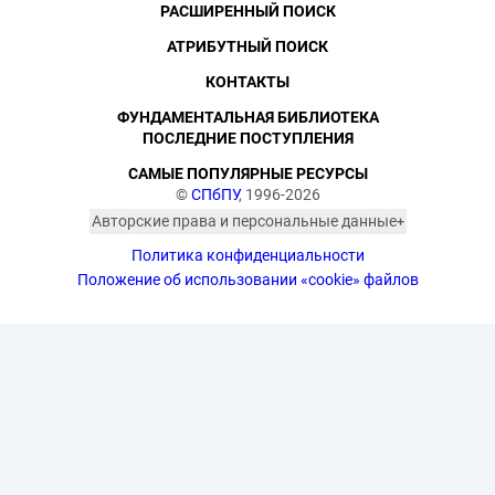
РАСШИРЕННЫЙ ПОИСК
АТРИБУТНЫЙ ПОИСК
КОНТАКТЫ
ФУНДАМЕНТАЛЬНАЯ БИБЛИОТЕКА
ПОСЛЕДНИЕ ПОСТУПЛЕНИЯ
САМЫЕ ПОПУЛЯРНЫЕ РЕСУРСЫ
©
СПбПУ
, 1996-2026
Авторские права и персональные данные
Фотографии размещены с согласия
Политика конфиденциальности
изображённых лиц в соответствии
с требованиями законодательства
Положение об использовании «cookie» файлов
о персональных данных. Согласно
ст. 152.1 ГК РФ «Охрана изображения
гражданина», все фотоматериалы
являются объектами авторского
права. Их копирование и дальнейшее
использование без письменного
согласия правообладателя
запрещено.