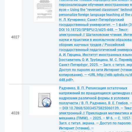
персонализации обучения иностранному я
вузе = Using the “reversed classroom” techno
personalize foreign language teaching at the u
Н. Л. Кучеренко; Санкт-Петербургский
государственный университет. — 1 файл (3
DOI 10.18720/SPBPU/2/id25-448. — Текст:
электронный // Шатиловские чтения. Инте
4027
науки и практики в иноязычном образова
сборник научных трудов / Российский
государственный педагогический универси
А. И. Герцена, Институт иностранных язык
[составитель О. И. Трубицина, М. С. Перевё
Санкт-Петербург, 2025. — Загл. с титул. эк
Доступ по паролю из сети Интернет (чтение
копирование). — <URL:http://elib.spbstu.ru/d
448.pdf>.
Радченко, В. П. Релаксация остаточных
напряжений во вращающихся цилиндрах 
надрезами различной формы в условиях
ползучести / В. П. Радченко, В. Е. Глебов. 
— DOI 10.7868/S3034575825060139. — Текс
4028
электронный // Прикладная математика и
механика (ПММ). – 2025. – № 6. — С. 1057-
Загл. с титул. экрана. — Доступ по паролю 
Интернет (чтение). —