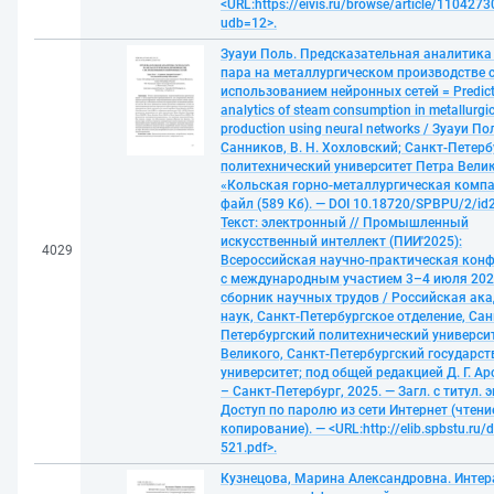
<URL:https://eivis.ru/browse/article/1104273
udb=12>.
Зуауи Поль. Предсказательная аналитика
пара на металлургическом производстве 
использованием нейронных сетей = Predict
analytics of steam consumption in metallurgic
production using neural networks / Зуауи Пол
Санников, В. Н. Хохловский; Санкт-Петер
политехнический университет Петра Велик
«Кольская горно-металлургическая компа
файл (589 Кб). — DOI 10.18720/SPBPU/2/id
Текст: электронный // Промышленный
искусственный интеллект (ПИИ'2025):
4029
Всероссийская научно-практическая кон
с международным участием 3–4 июля 2025
cборник научных трудов / Российская ак
наук, Санкт-Петербургское отделение, Сан
Петербургский политехнический универси
Великого, Санкт-Петербургский государс
университет; под общей редакцией Д. Г. Ар
– Санкт-Петербург, 2025. — Загл. с титул. 
Доступ по паролю из сети Интернет (чтение
копирование). — <URL:http://elib.spbstu.ru/d
521.pdf>.
Кузнецова, Марина Александровна. Инте