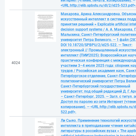
Интернет (чтение, печать, копирование). —
<URL:http://elib.spbstu.ru/dl/2/id25-523.pdf>
Макарова, Арина Александровна. Объяс
искусственный интеллект в системах под
принятия решений = Explicable artificial intel
decision support systems / А. А. Макарова, Г
Малыхина; Санкт-Петербургский политех
университет Петра Великого. — 1 файл (287
DOI 10.18720/SPBPU/2/id25-522. — Текст:
электронный // Промышленный искусств
интеллект (ПИИ'2025): Всероссийская науч
практическая конференция с междунаро
4024
участием 3–4 июля 2025 года: cборник н
трудов / Российская академия наук, Санкт
Петербургское отделение, Санкт-Петербур
политехнический университет Петра Велик
Санкт-Петербургский государственный
университет; под общей редакцией Д. Г. Ар
– Санкт-Петербург, 2025. — Загл. с титул. 
Доступ по паролю из сети Интернет (чтение
копирование). — <URL:http://elib.spbstu.ru/d
522.pdf>.
Ли Сыяо. Применение технологий искусст
интеллекта в преподавании чтения китай
литературы в российских вузах = The applic