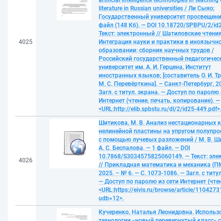
artificial intelligence technologies in teaching
literature in Russian universities / Ли Сыяо;
Государственный университет просвещени
файл (148 Кб). — DOI 10.18720/SPBPU/2/id
Текст: электронный // Шатиловские чтения
4025
Интеграция науки и практики в иноязычн
образовании: сборник научных трудов /
Российский государственный педагогичес
университет им. А. И. Герцена, Институт
иностранных языков; [составитель О. И. Т
М. С. Перевёрткина]. – Санкт-Петербург, 2
Загл. с титул. экрана. — Доступ по паролю 
Интернет (чтение, печать, копирование). —
<URL:http://elib.spbstu.ru/dl/2/id25-449.pdf>
Шитикова, М. В. Анализ нестационарных 
нелинейной пластины на упругом полупро
с помощью лучевых разложений / М. В. Ш
А. С. Беспалова. — 1 файл. — DOI
10.7868/S3034575825060149. — Текст: эл
4026
// Прикладная математика и механика (П
2025. – № 6. — С. 1073-1086. — Загл. с титу
— Доступ по паролю из сети Интернет (чтен
<URL:https://eivis.ru/browse/article/1104273
udb=12>.
Кучеренко, Наталья Леонидовна. Использ
технологии «новый перевернутый класс» 