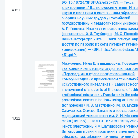
DOI 10.18720/SPBPU/2/id25-451. — Текст:
электронный // Шатиловские чтения. Инте
4021
науки и практики в иноязычном образова
сборник научных трудов / Российский
государственный педагогический универси
А. И. Герцена, Институт иностранных язык
[составитель О. И. Трубицина, М. С. Перевё
Санкт-Петербург, 2025. — Загл. с титул. эк
Доступ по паролю из сети Интернет (чтение
копирование). — <URL:http://elib.spbstu.ru/d
451.pdf>.
Мазуренко, Инна Владимировна. Повыше
языковой компетенции студентов прогр
«Переводчик в сфере профессиональной
коммуникации» с применением технологи
искусственного интеллекта = Language co
improvement of students of the course of addi
professional education «Translator in the sph
professional communication» using artificial i
technologies / И. В. Мазуренко, М. Ю. Мухина
Самусенко; Северо-Западный государств
медицинский университет им. И. И. Мечник
4022
файл (160 Кб). — DOI 10.18720/SPBPU/2/id
Текст: электронный // Шатиловские чтения
Интеграция науки и практики в иноязычн
образовании: сборник научных трудов /