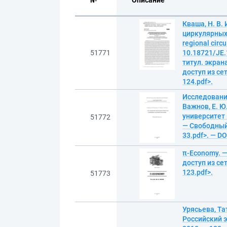
№
Описание
Кваша, Н. В
циркулярных э
regional cir
51771
10.18721/JE.1
титул. экран
доступ из сет
124.pdf>.
Исследование
Важнов, Е. Ю
университет 
51772
— Свободный д
33.pdf>. — D
π-Economy. — 
доступ из сет
123.pdf>.
51773
Урясьева, Та
Российский э