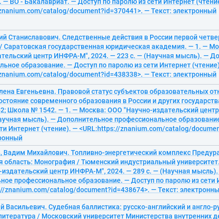
с. — ВО - Бакалавриат. — Доступ по паролю из сети Интернет (чтени
/znanium.com/catalog/document?id=370441>. — Текст: электронный
ий Станиславович. Следственные действия в России первой четвер
/ Саратовская государственная юридическая академия. — 1. — М
тельский центр ИНФРА-М", 2024. — 223 с. — (Научная мысль). — 
ьное образование. — Доступ по паролю из сети Интернет (чтение)
/znanium.com/catalog/document?id=438338>. — Текст: электронный
лена Евгеньевна. Правовой статус субъектов образовательных от
остояние современного образования в России и других государств
; Школа № 1542. — 1. — Москва: ООО "Научно-издательский центр
Научная мысль). — Дополнительное профессиональное образование
ти Интернет (чтение). — <URL:https://znanium.com/catalog/docume
тронный
, Вадим Михайлович. Топливно-энергетический комплекс Предур
я область: Монография / Тюменский индустриальный университет.
издательский центр ИНФРА-М", 2024. — 289 с. — (Научная мысль).
ое профессиональное образование. — Доступ по паролю из сети И
://znanium.com/catalog/document?id=438674>. — Текст: электронн
й Васильевич. Судебная баллистика: русско-английский и англо-р
литература / Московский университет Министерства внутренних д