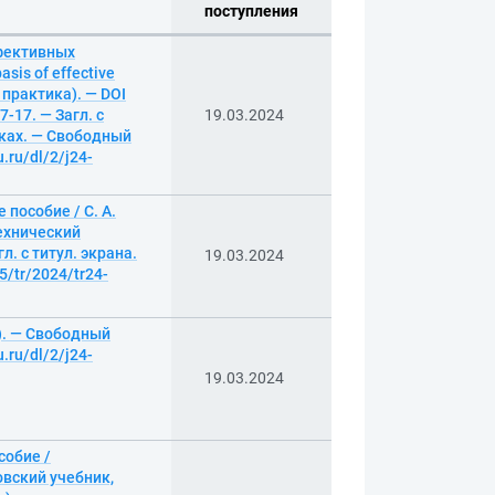
поступления
фективных
sis of effective
 практика). — DOI
7-17. — Загл. с
19.03.2024
ыках. — Свободный
.ru/dl/2/j24-
пособие / С. А.
технический
л. с титул. экрана.
19.03.2024
5/tr/2024/tr24-
б). — Свободный
.ru/dl/2/j24-
19.03.2024
собие /
овский учебник,