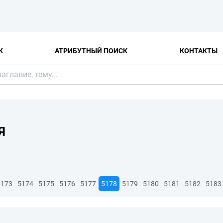
К
АТРИБУТНЫЙ ПОИСК
КОНТАКТЫ
Я
5173
5174
5175
5176
5177
5178
5179
5180
5181
5182
5183