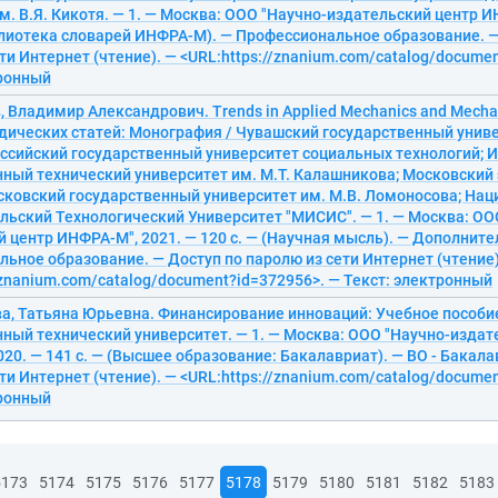
. В.Я. Кикотя. — 1. — Москва: ООО "Научно-издательский центр И
блиотека словарей ИНФРА-М). — Профессиональное образование. —
ти Интернет (чтение). — <URL:https://znanium.com/catalog/docume
тронный
 Владимир Александрович. Trends in Applied Mechanics and Mecha
дических статей: Монография / Чувашский государственный униве
оссийский государственный университет социальных технологий; 
нный технический университет им. М.Т. Калашникова; Московский
осковский государственный университет им. М.В. Ломоносова; На
льский Технологический Университет "МИСИС". — 1. — Москва: ОО
 центр ИНФРА-М", 2021. — 120 с. — (Научная мысль). — Дополнит
ьное образование. — Доступ по паролю из сети Интернет (чтение)
/znanium.com/catalog/document?id=372956>. — Текст: электронный
а, Татьяна Юрьевна. Финансирование инноваций: Учебное пособи
ный технический университет. — 1. — Москва: ООО "Научно-издат
20. — 141 с. — (Высшее образование: Бакалавриат). — ВО - Бакала
ти Интернет (чтение). — <URL:https://znanium.com/catalog/docume
тронный
5173
5174
5175
5176
5177
5178
5179
5180
5181
5182
5183