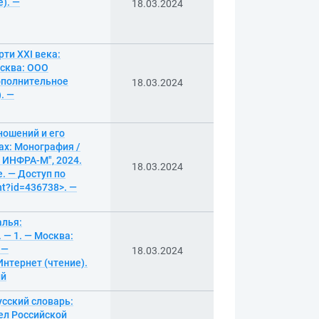
е). —
18.03.2024
ти XXI века:
осква: ООО
Дополнительное
18.03.2024
. —
ношений и его
ах: Монография /
 ИНФРА-М", 2024.
18.03.2024
. — Доступ по
nt?id=436738>. —
алья:
 — 1. — Москва:
 —
18.03.2024
нтернет (чтение).
ый
усский словарь:
ел Российской