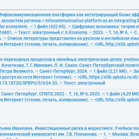
. Инфокоммуникационная платформа как интегрирующий базис эф
косистем региона = Infocommunication platform as an integrating ba
cular ecosystem. — 1 файл (432 Кб). — (Цифровая экономика: теория и
6601. — Текст: электронный // π-Economy. – 2023. – Т. 16, № 6. — С. 
а. — Список литературы представлен на русском и английском яз
и Интернет (чтение, печать, копирование). — <URL:http://elib.spbstu
 переходных процессов в линейных электрических цепях: учебное 
. Кочеткова, Т. Г. Миневич, Л. И. Сахно; Санкт-Петербургский поли
Петра Великого. — Санкт-Петербург, 2024. — 1 файл (2,21 Мб). — Заг
оступ из сети Интернет (чтение). — <URL:https://elib.spbstu.ru/dl/
OI 10.18720/SPBPU/5/tr24-33. — Текст: электронный
Санкт-Петербург: СПбПУ, 2022 -. Т. 16, № 6, 2023. — 1 файл (4,29 М
и Интернет (чтение, печать, копирование). — <URL:http://elib.spbstu
тьяна Ивановна. Инвестиционные риски в маркетинге: Учебное по
кономический университет им. Г.В. Плеханова. — 1. — Москва: Вуз