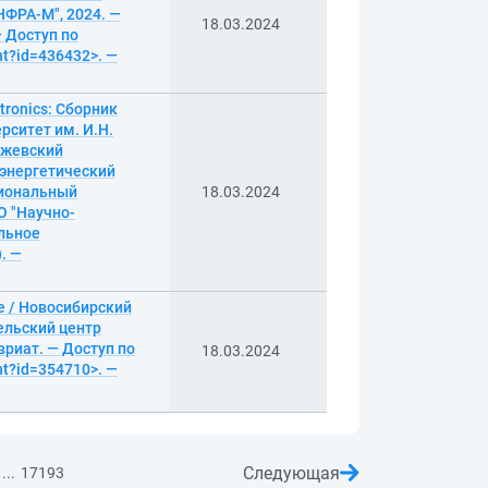
НФРА-М", 2024. —
18.03.2024
 Доступ по
nt?id=436432>. —
tronics: Сборник
рситет им. И.Н.
Ижевский
 энергетический
циональный
18.03.2024
О "Научно-
ельное
. —
е / Новосибирский
ельский центр
вриат. — Доступ по
18.03.2024
nt?id=354710>. —
Следующая
...
17193