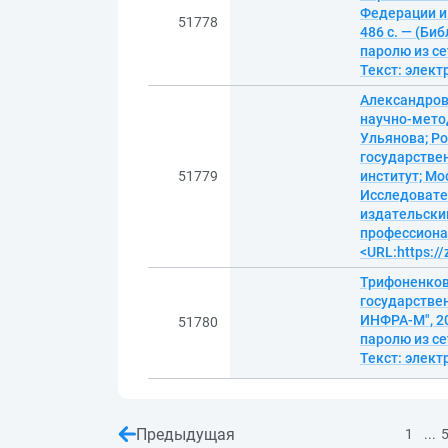
Федерации им
51778
486 с. — (Би
паролю из се
Текст: элек
Александров,
научно-мето
Ульянова; Р
государстве
51779
институт; М
Исследовате
издательский
профессионал
<URL:https:/
Трифоненков
государствен
ИНФРА-М", 20
51780
паролю из се
Текст: элек
Предыдущая
...
1